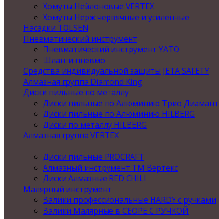
Хомуты Нейлоновые VERTEX
Хомуты Нерж червячные и усиленные
Насадки TOLSEN
Пневматический инструмент
Пневматический инструмент YATO
Шланги пневмо
Средства индивидуальной защиты JETA SAFETY
Алмазная группа Diamond King
Диски пильные по металлу
Диски пильные по Алюминию Трио Диамант
Диски пильные по Алюминию HILBERG
Диски по металлу HILBERG
Алмазная группа VERTEX
Диски пильные PROCRAFT
Алмазный инструмент ТМ Вертекс
Диски Алмазные RED CHILI
Малярный инструмент
Валики профессиональные HARDY с ручками
Валики Малярные в СБОРЕ С РУЧКОЙ