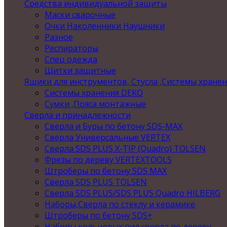
Средства индивидуальной защиты
Маски сварочные
Очки Наколенники Наушники
Разное
Респираторы
Спец одежда
Щитки защитные
Ящики для инструментов, Стусла ,Системы хране
Системы хранения DEKO
Сумки ,Пояса монтажные
Сверла и принадлежности
Сверла и Буры по бетону SDS-MAX
Сверла Универсальные VERTEX
Сверла SDS PLUS X-TIP (Quadro) TOLSEN
Фрезы по дереву VERTEXTOOLS
Штроберы по бетону SDS MAX
Сверла SDS PLUS TOLSEN
Сверла SDS PLUS/SDS PLUS Quadro HILBERG
Наборы,Сверла по стеклу и керамике
Штроберы по бетону SDS+
Наборы кольцевых пил,сверла по дереву