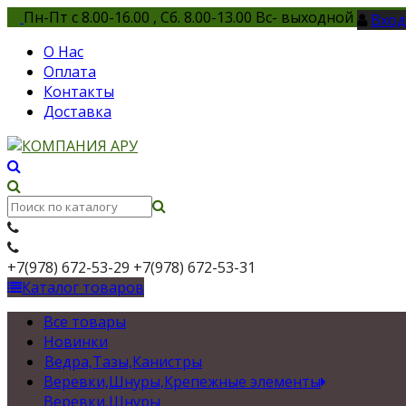
Пн-Пт с 8.00-16.00 , Сб. 8.00-13.00 Вс- выходной
Вход
О Нас
Оплата
Контакты
Доставка
+7(978) 672-53-29
+7(978) 672-53-31
Каталог товаров
Все товары
Новинки
Ведра,Тазы,Канистры
Веревки,Шнуры,Крепежные элементы
Веревки,Шнуры