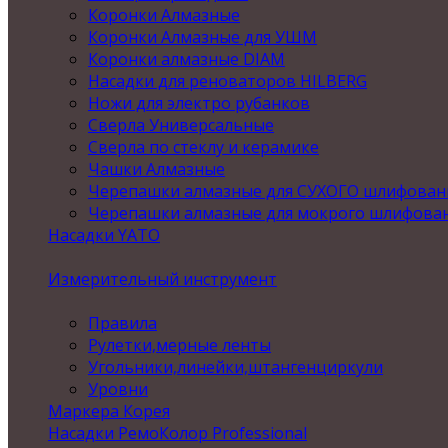
Коронки Алмазные
Коронки Алмазные для УШМ
Коронки алмазные DIAM
Насадки для реноваторов HILBERG
Ножи для электро рубанков
Сверла Универсальные
Сверла по стеклу и керамике
Чашки Алмазные
Черепашки алмазные для СУХОГО шлифован
Черепашки алмазные для мокрого шлифова
Насадки YATO
Измерительный инструмент
Правила
Рулетки,мерные ленты
Угольники,линейки,штангенциркули
Уровни
Маркера Корея
Насадки РемоКолор Professional