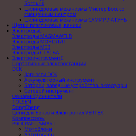
Босс к+к
Цилиндровые механизмы Мистер Босс со
смещенным центром
Цилиндровые механизмы САМИР ЛАТУНЬ
Щетки пластиковые, веники
Электроды
Электроды MAGMAWELD
Электроды МОНОЛИТ
Электроды МЭЗ
Электроды СТАСВА
Электроинструмент
Портативные электростанции
DCK
Запчасти DCK
Аккумуляторный инструмент
Батареи, зарядные устройства, аксессуары
Сетевой инструмент
Фонари-Удлинители
TOLSEN
DongCheng
Цепи для Бензо и Электропил VERTEX
Компрессоры
PROCRAFT, SMART
Мотоблоки
Автотовары