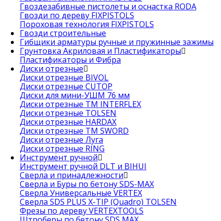
Гвоздезабивные пистолеты и оснастка RODA
Гвозди по дереву FIXPISTOLS
Пороховая технология FIXPISTOLS
Гвозди строительные
Гибщики арматуры ручные и пружинные зажимы
Грунтовка Акриловая и Пластификаторы
Пластификаторы и Фибра
Диски отрезные
Диски отрезные BIVOL
Диски отрезные CUTOP
Диски для мини-УШМ 76 мм
Диски отрезные ТМ INTERFLEX
Диски отрезные TOLSEN
Диски отрезные HARDAX
Диски отрезные ТМ SWORD
Диски отрезные Луга
Диски отрезные RING
Инструмент ручной
Инструмент ручной DLT и BIHUI
Сверла и принадлежности
Сверла и Буры по бетону SDS-MAX
Сверла Универсальные VERTEX
Сверла SDS PLUS X-TIP (Quadro) TOLSEN
Фрезы по дереву VERTEXTOOLS
Штроберы по бетону SDS MAX