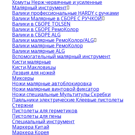
Хомуты Нерж червячные и усиленные
Малярный инструмент
Валики профессиональные HARDY с ручками
Валики Малярные в СБОРЕ С РУЧКОЙ
Валики в СБОРЕ TOLSEN
Валики в СБОРЕ РемоКолор
Валики в СБОРЕ ALG
Валики малярные РемоКолор/ALG
Валики малярные РемоКолор
Валики малярные ALG
Вспомогательный малярный инструмент
Кисти малярные
Кисти,Макловицы
Лезвия для ножей
Миксеры
Ножи малярные автоблокировка
Ножи малярные винтовой фиксатор
Ножи специальные Мультитулы Скребки
Паяльники электрические Клеевые пистолеты
Стержни
Пистолеты для герметиков
Пистолеты для пены
Специальный инструмент
Маркера Китай
Маркера Корея