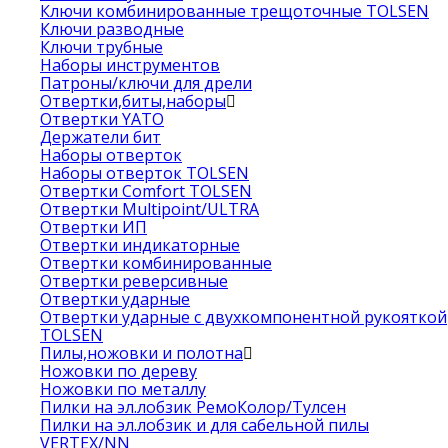
Ключи комбинированные трещоточные TOLSEN
Ключи разводные
Ключи трубные
Наборы инструментов
Патроны/ключи для дрели
Отвертки,биты,наборы
Отвертки YATO
Держатели бит
Наборы отверток
Наборы отверток TOLSEN
Отвертки Comfort TOLSEN
Отвертки Multipoint/ULTRA
Отвертки ИП
Отвертки индикаторные
Отвертки комбинированные
Отвертки реверсивные
Отвертки ударные
Отвертки ударные с двухкомпонентной рукояткой
TOLSEN
Пилы,ножовки и полотна
Ножовки по дереву
Ножовки по металлу
Пилки на эл.лобзик РемоКолор/Тулсен
Пилки на эл.лобзик и для сабельной пилы
VERTEX/NN