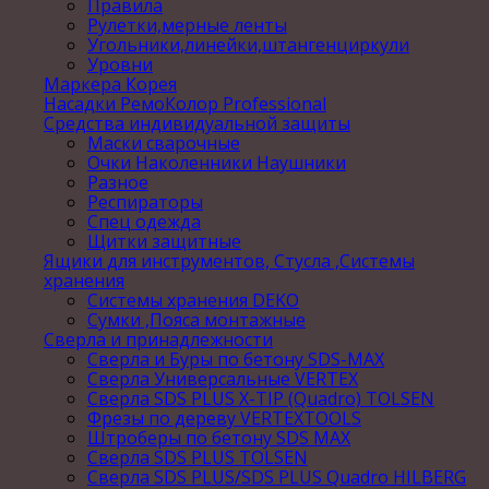
Правила
Рулетки,мерные ленты
Угольники,линейки,штангенциркули
Уровни
Маркера Корея
Насадки РемоКолор Professional
Средства индивидуальной защиты
Маски сварочные
Очки Наколенники Наушники
Разное
Респираторы
Спец одежда
Щитки защитные
Ящики для инструментов, Стусла ,Системы
хранения
Системы хранения DEKO
Сумки ,Пояса монтажные
Сверла и принадлежности
Сверла и Буры по бетону SDS-MAX
Сверла Универсальные VERTEX
Сверла SDS PLUS X-TIP (Quadro) TOLSEN
Фрезы по дереву VERTEXTOOLS
Штроберы по бетону SDS MAX
Сверла SDS PLUS TOLSEN
Сверла SDS PLUS/SDS PLUS Quadro HILBERG