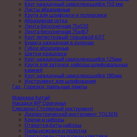
Круг наждачный самоклеющийся 150 мм
Листы абразивные
Круги для шлифовки и полировки
Абразивная сетка
Лента бесконечная 75х533
Лента бесконечная 75х457
Круг лепестковый торцевой КЛТ
Бумага наждачная в рулонах
Губки абразивные
Щетки-крацовки
Круг наждачный самоклеющийся 125мм
Круги для заточки, наборы шлифовальных
камней
Круг наждачный самоклеющийся 180мм
Инструмент для шлифования
Газ , Горелки, паяльные лампы
Маркера Китай
Насадки WP Оригинал
Слесарно-Столярный инструмент
Диэлектрический инструмент TOLSEN
Ключи и наборы
Отвертки,биты,наборы
Пилы,ножовки и полотна
Плиткорезы,стеклорезы,крестики