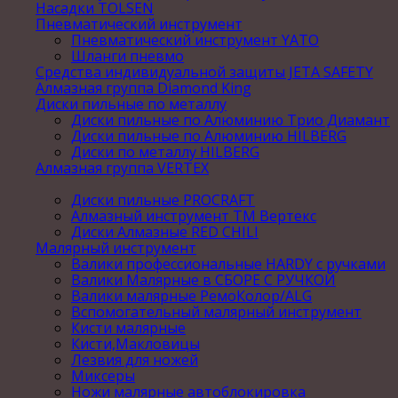
Насадки TOLSEN
Пневматический инструмент
Пневматический инструмент YATO
Шланги пневмо
Средства индивидуальной защиты JETA SAFETY
Алмазная группа Diamond King
Диски пильные по металлу
Диски пильные по Алюминию Трио Диамант
Диски пильные по Алюминию HILBERG
Диски по металлу HILBERG
Алмазная группа VERTEX
Диски пильные PROCRAFT
Алмазный инструмент ТМ Вертекс
Диски Алмазные RED CHILI
Малярный инструмент
Валики профессиональные HARDY с ручками
Валики Малярные в СБОРЕ С РУЧКОЙ
Валики малярные РемоКолор/ALG
Вспомогательный малярный инструмент
Кисти малярные
Кисти,Макловицы
Лезвия для ножей
Миксеры
Ножи малярные автоблокировка