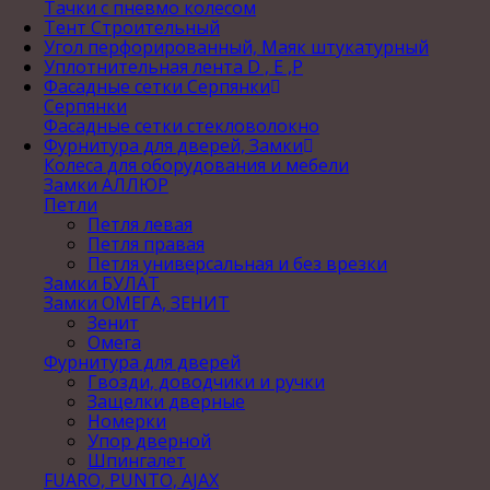
Тачки с пневмо колесом
Тент Строительный
Угол перфорированный, Маяк штукатурный
Уплотнительная лента D , Е ,P
Фасадные сетки Серпянки
Серпянки
Фасадные сетки стекловолокно
Фурнитура для дверей, Замки
Колеса для оборудования и мебели
Замки АЛЛЮР
Петли
Петля левая
Петля правая
Петля универсальная и без врезки
Замки БУЛАТ
Замки ОМЕГА, ЗЕНИТ
Зенит
Омега
Фурнитура для дверей
Гвозди, доводчики и ручки
Защелки дверные
Номерки
Упор дверной
Шпингалет
FUARO, PUNTO, AJAX