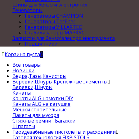
Шины для бензо и электропил
Генераторы
Генераторы CHAMPION
Генераторы TecEner
Генераторы VILLARTEC
Стабилизаторы МАРКУС
Запчасти для бензо\электро инструмента
Подшипники
Корзина пуста
0
Все товары
Новинки
Ведра,Тазы,Канистры
Веревки,Шнуры,Крепежные элементы
Веревки,Шнуры
Канаты
Канаты ALG намотки DIY
Канаты ALG на катушке
Мешки строительные
Пакеты для мусора
Стяжные ремни , Багажки
Шпагаты
Гвоздезабивные пистолеты и расходники
Газовая технология FIXPISTOLS