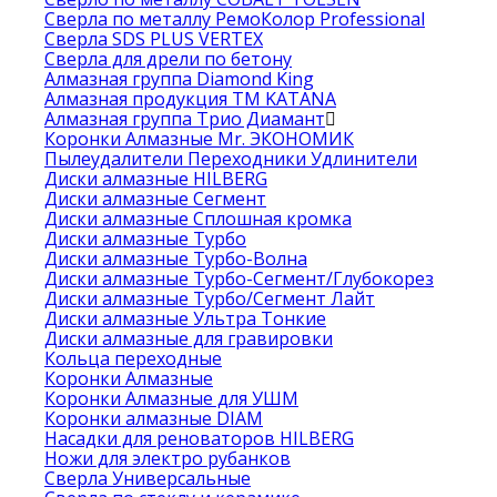
Сверла по металлу РемоКолор Professional
Сверла SDS PLUS VERTEX
Сверла для дрели по бетону
Алмазная группа Diamond King
Алмазная продукция ТМ KATANA
Алмазная группа Трио Диамант
Коронки Алмазные Mr. ЭКОНОМИК
Пылеудалители Переходники Удлинители
Диски алмазные HILBERG
Диски алмазные Сегмент
Диски алмазные Сплошная кромка
Диски алмазные Турбо
Диски алмазные Турбо-Волна
Диски алмазные Турбо-Сегмент/Глубокорез
Диски алмазные Турбо/Сегмент Лайт
Диски алмазные Ультра Тонкие
Диски алмазные для гравировки
Кольца переходные
Коронки Алмазные
Коронки Алмазные для УШМ
Коронки алмазные DIAM
Насадки для реноваторов HILBERG
Ножи для электро рубанков
Сверла Универсальные