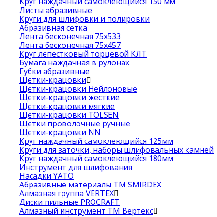
Круг наждачный самоклеющийся 150 мм
Листы абразивные
Круги для шлифовки и полировки
Абразивная сетка
Лента бесконечная 75х533
Лента бесконечная 75х457
Круг лепестковый торцевой КЛТ
Бумага наждачная в рулонах
Губки абразивные
Щетки-крацовки
Щетки-крацовки Нейлоновые
Щетки-крацовки жесткие
Щетки-крацовки мягкие
Щетки-крацовки TOLSEN
Щетки проволочные ручные
Щетки-крацовки NN
Круг наждачный самоклеющийся 125мм
Круги для заточки, наборы шлифовальных камней
Круг наждачный самоклеющийся 180мм
Инструмент для шлифования
Насадки YATO
Абразивные материалы ТМ SMIRDEX
Алмазная группа VERTEX
Диски пильные PROCRAFT
Алмазный инструмент ТМ Вертекс