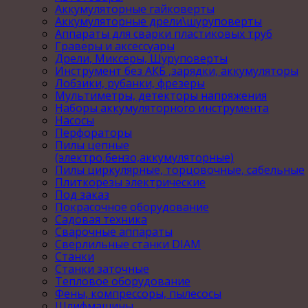
Аккумуляторные гайковерты
Аккумуляторные дрели\шуруповерты
Аппараты для сварки пластиковых труб
Граверы и аксессуары
Дрели, Миксеры, Шуруповерты
Инструмент без АКБ ,зарядки, аккумуляторы
Лобзики, рубанки, фрезеры
Мультиметры, детекторы напряжения
Наборы аккумуляторного инструмента
Насосы
Перфораторы
Пилы цепные
(электро,бензо,аккумуляторные)
Пилы циркулярные, торцовочные, сабельные
Плиткорезы электрические
Под заказ
Покрасочное оборудование
Садовая техника
Сварочные аппараты
Сверлильные станки DIAM
Станки
Станки заточные
Тепловое оборудование
Фены, компрессоры, пылесосы
Шлифмашины