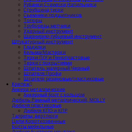
Рубанки,Стамески,Напильники
Струбцина,тиски
Съемники подшипников
Топоры
Труборезы,метчики
Ударный инструмент
Шарнирно-губцевый инструмент
Штукатурный инструмент
Гладилки
Кельма/Мастерки
Терки П/У и Пенопластовые
Терки с покрытиями
Шпатель малярный Черный
Шпателя Профи
Шпателя резиновые/пластиковые
Крепеж
Анкера металлические
Анкерный болт с кольцом
Дюбель Рамный металлический, MOLLY
Дюбеля пластиковые
Дюбеля КПО и КПР
Талрепы, вертлюги
Цепи Короткозвенные
Болты мебельные
Дюбеля быстрого монтажа