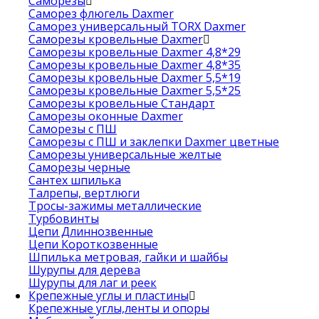
Саморезы
Саморез флюгель Daxmer
Саморез универсальный TORX Daxmer
Саморезы кровельные Daxmer
Саморезы кровельные Daxmer 4,8*29
Саморезы кровельные Daxmer 4,8*35
Саморезы кровельные Daxmer 5,5*19
Саморезы кровельные Daxmer 5,5*25
Саморезы кровельные Стандарт
Саморезы оконные Daxmer
Саморезы с ПШ
Саморезы с ПШ и заклепки Daxmer цветные
Саморезы универсальные желтые
Саморезы черные
Сантех шпилька
Талрепы, вертлюги
Тросы-зажимы металлические
Турбовинты
Цепи Длиннозвенные
Цепи Короткозвенные
Шпилька метровая, гайки и шайбы
Шурупы для дерева
Шурупы для лаг и реек
Крепежные углы и пластины
Крепежные углы,ленты и опоры