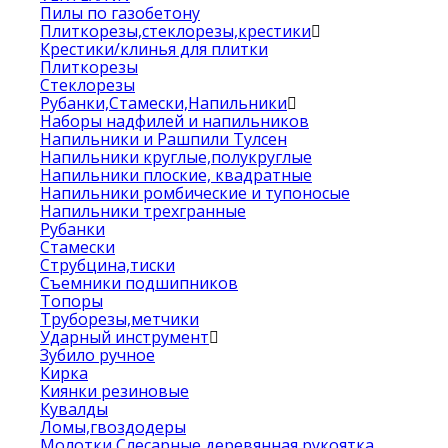
Пилы по газобетону
Плиткорезы,стеклорезы,крестики
Крестики/клинья для плитки
Плиткорезы
Стеклорезы
Рубанки,Стамески,Напильники
Наборы надфилей и напильников
Напильники и Рашпили Тулсен
Напильники круглые,полукруглые
Напильники плоские, квадратные
Напильники ромбические и тупоносые
Напильники трехгранные
Рубанки
Стамески
Струбцина,тиски
Съемники подшипников
Топоры
Труборезы,метчики
Ударный инструмент
Зубило ручное
Кирка
Киянки резиновые
Кувалды
Ломы,гвоздодеры
Молотки Слесарные деревянная рукоятка