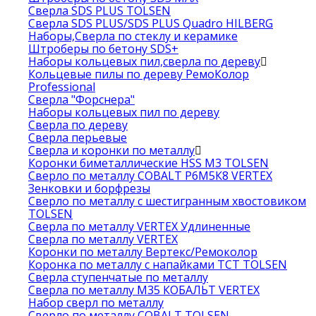
Сверла SDS PLUS TOLSEN
Сверла SDS PLUS/SDS PLUS Quadro HILBERG
Наборы,Сверла по стеклу и керамике
Штроберы по бетону SDS+
Наборы кольцевых пил,сверла по дереву
Кольцевые пилы по дереву РемоКолор
Professional
Сверла "Форснера"
Наборы кольцевых пил по дереву
Сверла по дереву
Сверла перьевые
Сверла и коронки по металлу
Коронки биметаллические HSS M3 TOLSEN
Сверло по металлу COBALT Р6М5К8 VERTEX
Зенковки и борфрезы
Сверло по металлу с шестигранным хвостовиком
TOLSEN
Сверла по металлу VERTEX Удлиненные
Сверла по металлу VERTEX
Коронки по металлу Вертекс/Ремоколор
Коронка по металлу с напайками TCT TOLSEN
Сверла ступенчатые по металлу
Сверла по металлу М35 КОБАЛЬТ VERTEX
Набор сверл по металлу
Сверло по металлу COBALT TOLSEN