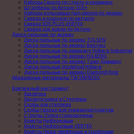
Наборы,Сверла по стеклу и керамике
Штроберы по бетону SDS+
Наборы кольцевых пил,сверла по дереву
Сверла и коронки по металлу
Сверла SDS PLUS VERTEX
Сверла для дрели по бетону
Диски пильные по дереву
Диски пильные по дереву TOLSEN
Диски пильные по дереву Вертекс
Диски пильные по ламинату Hilberg Industrial
Диски пильные по дереву HILBERG
Диски пильные по дереву Трио Диамант
Диски пильные Vezdehod Hilberg
Диски пильные по дереву Diamond King
Абразивные материалы ТМ SMIRDEX
Крепежный инструмент
Заклепки
Заклепочники и Степлеры
Скобы для степлера
Скобы-гвозди для пневмопистолетов
Стропы .Пояса страховочные
Хомуты Нейлоновые
Хомуты Нейлоновые VERTEX
Хомуты Нерж червячные и усиленные