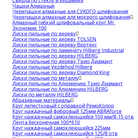
Сверла по стеклу и керамике
Чашки Алмазные
Черепашки алмазные для СУХОГО шлифования
Черепашки алмазные для мокрого шлифования
Алмазный гибкий шлифовальный круг Mr.
Экономик 100
Диски пильные по дереву
Диски пильные по дереву TOLSEN
Диски пильные по дереву Вертекс
Диски пильные по ламинату Hilberg Industrial
Диски пильные по дереву HILBERG
Диски пильные по дереву Трио Диамант
Диски пильные Vezdehod Hilberg
Диски пильные по дереву Diamond King
Диски пильные по металлу
Диски пильные по Алюминию Трио Диамант
Диски пильные по Алюминию HILBERG
Диски по металлу HILBERG
Абразивные материалы
Круг лепестковый с оправкой РемоКолор
Круг наждачный фибровый 125мм ABRAforce
Круг наждачный самоклеющийся 150 мм/8-15 отв
Лента бесконечная 100*610
Круг наждачный самоклеющийся 225мм
Круг наждачный самоклеющийся 125/8 отв