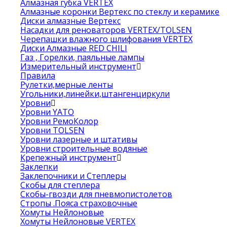
Алмазная губка VERTEX
Алмазные коронки Вертекс по стеклу и керамике
Диски алмазные Вертекс
Насадки для реноваторов VERTEX/TOLSEN
Черепашки влажного шлифования VERTEX
Диски Алмазные RED CHILI
Газ , Горелки, паяльные лампы
Измерительный инструмент
Правила
Рулетки,мерные ленты
Угольники,линейки,штангенциркули
Уровни
Уровни YATO
Уровни РемоКолор
Уровни TOLSEN
Уровни лазерные и штативы
Уровни строительные водяные
Крепежный инструмент
Заклепки
Заклепочники и Степлеры
Скобы для степлера
Скобы-гвозди для пневмопистолетов
Стропы .Пояса страховочные
Хомуты Нейлоновые
Хомуты Нейлоновые VERTEX