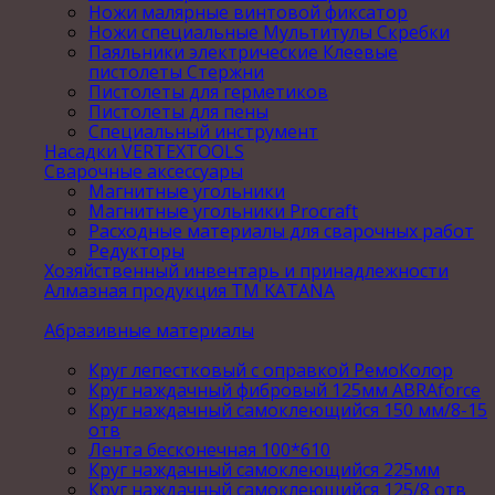
Ножи малярные винтовой фиксатор
Ножи специальные Мультитулы Скребки
Паяльники электрические Клеевые
пистолеты Стержни
Пистолеты для герметиков
Пистолеты для пены
Специальный инструмент
Насадки VERTEXTOOLS
Сварочные аксессуары
Магнитные угольники
Магнитные угольники Procraft
Расходные материалы для сварочных работ
Редукторы
Хозяйственный инвентарь и принадлежности
Алмазная продукция ТМ KATANA
Абразивные материалы
Круг лепестковый с оправкой РемоКолор
Круг наждачный фибровый 125мм ABRAforce
Круг наждачный самоклеющийся 150 мм/8-15
отв
Лента бесконечная 100*610
Круг наждачный самоклеющийся 225мм
Круг наждачный самоклеющийся 125/8 отв