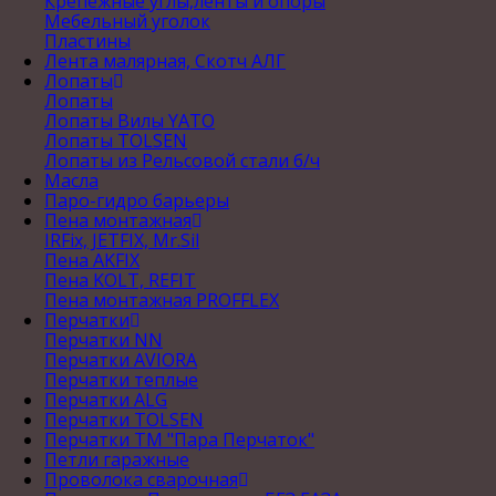
Крепежные углы,ленты и опоры
Мебельный уголок
Пластины
Лента малярная, Скотч АЛГ
Лопаты
Лопаты
Лопаты Вилы YATO
Лопаты TOLSEN
Лопаты из Рельсовой стали б/ч
Масла
Паро-гидро барьеры
Пена монтажная
IRFix, JETFIX, Mr.Sil
Пена AKFIX
Пена KOLT, REFIT
Пена монтажная PROFFLEX
Перчатки
Перчатки NN
Перчатки AVIORA
Перчатки теплые
Перчатки ALG
Перчатки TOLSEN
Перчатки ТМ "Пара Перчаток"
Петли гаражные
Проволока сварочная