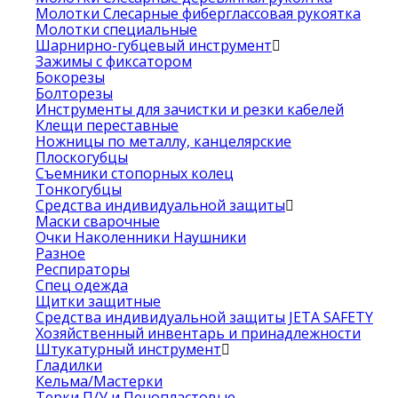
Молотки Слесарные фиберглассовая рукоятка
Молотки специальные
Шарнирно-губцевый инструмент
Зажимы с фиксатором
Бокорезы
Болторезы
Инструменты для зачистки и резки кабелей
Клещи переставные
Ножницы по металлу, канцелярские
Плоскогубцы
Съемники стопорных колец
Тонкогубцы
Средства индивидуальной защиты
Маски сварочные
Очки Наколенники Наушники
Разное
Респираторы
Спец одежда
Щитки защитные
Средства индивидуальной защиты JETA SAFETY
Хозяйственный инвентарь и принадлежности
Штукатурный инструмент
Гладилки
Кельма/Мастерки
Терки П/У и Пенопластовые