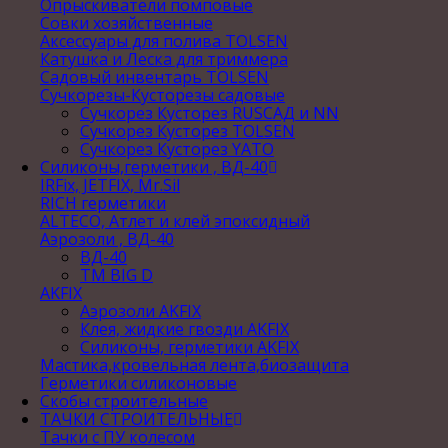
Опрыскиватели помповые
Совки хозяйственные
Аксессуары для полива TOLSEN
Катушка и Леска для триммера
Садовый инвентарь TOLSEN
Сучкорезы-Кусторезы садовые
Сучкорез Кусторез RUSСАД и NN
Сучкорез Кусторез TOLSEN
Сучкорез Кусторез YATO
Силиконы,герметики , ВД-40
IRFix, JETFIX, Mr.Sil
RICH герметики
ALTECO, Атлет и клей эпоксидный
Аэрозоли , ВД-40
ВД-40
TM BIG D
AKFIX
Аэрозоли AKFIX
Клея, жидкие гвозди AKFIX
Силиконы, герметики AKFIX
Мастика,кровельная лента,биозащита
Герметики силиконовые
Скобы строительные
ТАЧКИ СТРОИТЕЛЬНЫЕ
Тачки с ПУ колесом