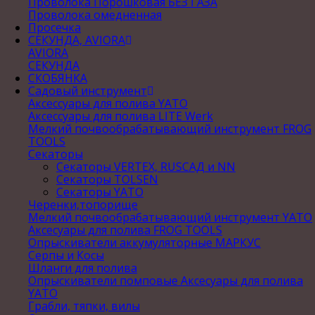
Проволока Порошковая БЕЗ ГАЗА
Проволока омедненная
Просечка
СЕКУНДА, AVIORA
AVIORA
СЕКУНДА
СКОБЯНКА
Садовый инструмент
Аксессуары для полива YATO
Аксессуары для полива LITE Werk
Мелкий почвообрабатывающий инструмент FROG
TOOLS
Секаторы
Секаторы VERTEX, RUSСАД и NN
Секаторы TOLSEN
Секаторы YATO
Черенки,топорище
Мелкий почвообрабатывающий инструмент YATO
Аксесуары для полива FROG TOOLS
Опрыскиватели аккумуляторные МАРКУС
Серпы и Косы
Шланги для полива
Опрыскиватели помповые Аксесуары для полива
YATO
Грабли, тяпки, вилы