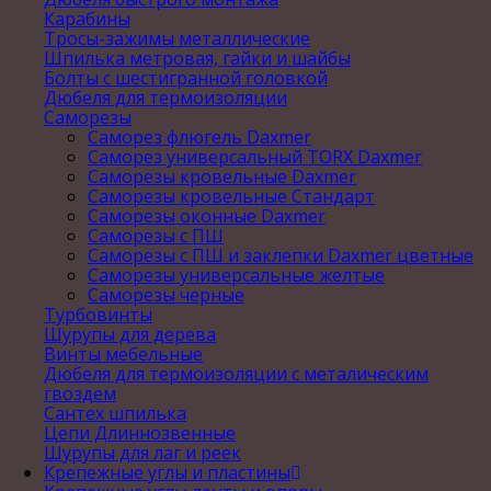
Карабины
Тросы-зажимы металлические
Шпилька метровая, гайки и шайбы
Болты с шестигранной головкой
Дюбеля для термоизоляции
Саморезы
Саморез флюгель Daxmer
Саморез универсальный TORX Daxmer
Саморезы кровельные Daxmer
Саморезы кровельные Стандарт
Саморезы оконные Daxmer
Саморезы с ПШ
Саморезы с ПШ и заклепки Daxmer цветные
Саморезы универсальные желтые
Саморезы черные
Турбовинты
Шурупы для дерева
Винты мебельные
Дюбеля для термоизоляции с металическим
гвоздем
Сантех шпилька
Цепи Длиннозвенные
Шурупы для лаг и реек
Крепежные углы и пластины