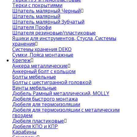
Терки с покрытиями
Шпатель малярный Черный
Шпатель малярный
Шпатель малярный Зубчатый
Шпателя Профи
Шпателя резиновые/пластиковые
Ящики для инструментов, Стусла ,Системы
хранения
Системы хранения DEKO
Сумки ,Пояса монтажные
Крепеж
Анкера металлические
Анкерный болт с кольцом
Болты мебельные
Болты с шестигранной головкой
Винты мебельные
Дюбель Рамный металлический, MOLLY
Дюбеля быстрого монтажа
Дюбеля для термоизоляции
Дюбеля для термоизоляции с металическим
гвоздем
Дюбеля пластиковые
Дюбеля КПО и КПР
Карабины