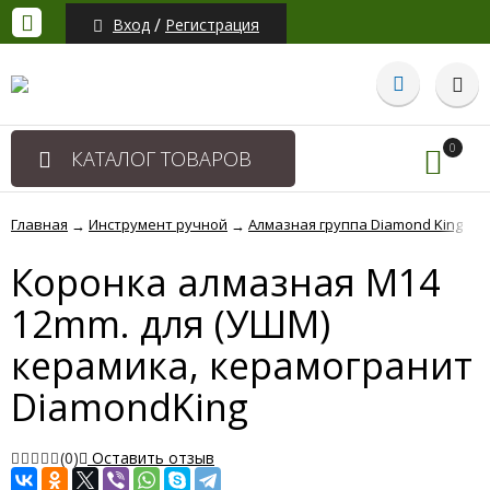
/
Вход
Регистрация
0
КАТАЛОГ ТОВАРОВ
Главная
Инструмент ручной
Алмазная группа Diamond King
→
→
→
Коронка алмазная M14
12mm. для (УШМ)
керамика, керамогранит
DiamondKing
(0)
Оставить отзыв