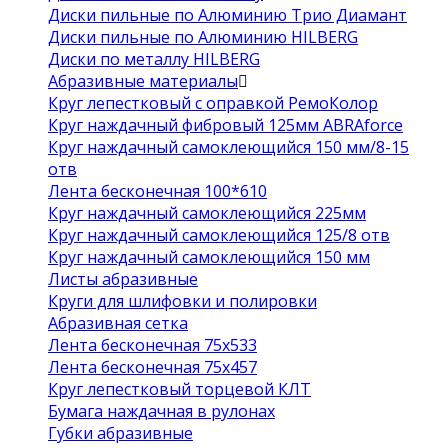
Диски пильные по Алюминию Трио Диамант
Диски пильные по Алюминию HILBERG
Диски по металлу HILBERG
Абразивные материалы
Круг лепестковый с оправкой РемоКолор
Круг наждачный фибровый 125мм ABRAforce
Круг наждачный самоклеющийся 150 мм/8-15
отв
Лента бесконечная 100*610
Круг наждачный самоклеющийся 225мм
Круг наждачный самоклеющийся 125/8 отв
Круг наждачный самоклеющийся 150 мм
Листы абразивные
Круги для шлифовки и полировки
Абразивная сетка
Лента бесконечная 75х533
Лента бесконечная 75х457
Круг лепестковый торцевой КЛТ
Бумага наждачная в рулонах
Губки абразивные