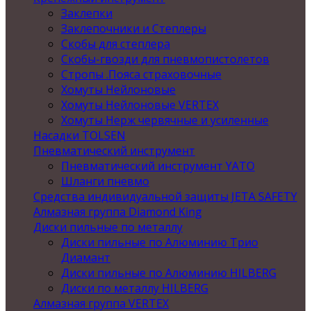
Заклепки
Заклепочники и Степлеры
Скобы для степлера
Скобы-гвозди для пневмопистолетов
Стропы .Пояса страховочные
Хомуты Нейлоновые
Хомуты Нейлоновые VERTEX
Хомуты Нерж червячные и усиленные
Насадки TOLSEN
Пневматический инструмент
Пневматический инструмент YATO
Шланги пневмо
Средства индивидуальной защиты JETA SAFETY
Алмазная группа Diamond King
Диски пильные по металлу
Диски пильные по Алюминию Трио
Диамант
Диски пильные по Алюминию HILBERG
Диски по металлу HILBERG
Алмазная группа VERTEX