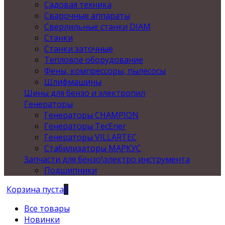
Садовая техника
Сварочные аппараты
Сверлильные станки DIAM
Станки
Станки заточные
Тепловое оборудование
Фены, компрессоры, пылесосы
Шлифмашины
Шины для бензо и электропил
Генераторы
Генераторы CHAMPION
Генераторы TecEner
Генераторы VILLARTEC
Стабилизаторы МАРКУС
Запчасти для бензо\электро инструмента
Подшипники
Корзина пуста
0
Все товары
Новинки