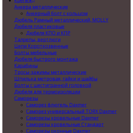
Крепеж
Анкера металлические
Анкерный болт с кольцом
Дюбель Рамный металлический, MOLLY
Дюбеля пластиковые
Дюбеля КПО и КПР
Талрепы, вертлюги
Цепи Короткозвенные
Болты мебельные
Дюбеля быстрого монтажа
Карабины
Тросы-зажимы металлические
Шпилька метровая, гайки и шайбы
Болты с шестигранной головкой
Дюбеля для термоизоляции
Саморезы
Саморез флюгель Daxmer
Саморез универсальный TORX Daxmer
Саморезы кровельные Daxmer
Саморезы кровельные Стандарт
Саморезы оконные Daxmer