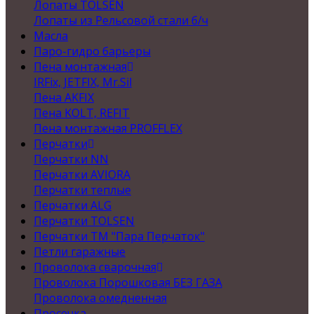
Лопаты TOLSEN
Лопаты из Рельсовой стали б/ч
Масла
Паро-гидро барьеры
Пена монтажная
IRFix, JETFIX, Mr.Sil
Пена AKFIX
Пена KOLT, REFIT
Пена монтажная PROFFLEX
Перчатки
Перчатки NN
Перчатки AVIORA
Перчатки теплые
Перчатки ALG
Перчатки TOLSEN
Перчатки ТМ "Пара Перчаток"
Петли гаражные
Проволока сварочная
Проволока Порошковая БЕЗ ГАЗА
Проволока омедненная
Просечка