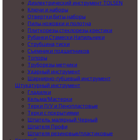
Диэлектрический инструмент TOLSEN
Ключи и наборы
Отвертки,биты,наборы
Пилы,ножовки и полотна
Плиткорезы,стеклорезы,крестики
Рубанки,Стамески,Напильники
Струбцина,тиски
Съемники подшипников
Топоры
Труборезы,метчики
Ударный инструмент
Шарнирно-губцевый инструмент
Штукатурный инструмент
Гладилки
Кельма/Мастерки
Терки П/У и Пенопластовые
Терки с покрытиями
Шпатель малярный Черный
Шпателя Профи
Шпателя резиновые/пластиковые