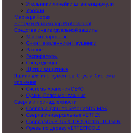
Угольники,линейки,штангенциркули
Уровни
Маркера Корея
Насадки РемоКолор Professional
Средства индивидуальной защиты
Маски сварочные
Очки Наколенники Наушники
Разное
Респираторы
Спец одежда
Щитки защитные
Ящики для инструментов, Стусла ,Системы
хранения
Системы хранения DEKO
Сумки ,Пояса монтажные
Сверла и принадлежности
Сверла и Буры по бетону SDS-MAX
Сверла Универсальные VERTEX
Сверла SDS PLUS X-TIP (Quadro) TOLSEN
Фрезы по дереву VERTEXTOOLS