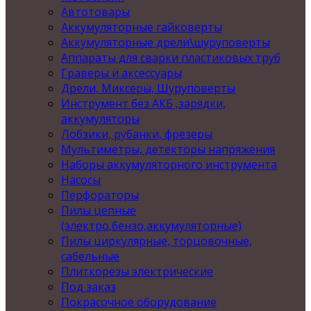
Автотовары
Аккумуляторные гайковерты
Аккумуляторные дрели\шуруповерты
Аппараты для сварки пластиковых труб
Граверы и аксессуары
Дрели, Миксеры, Шуруповерты
Инструмент без АКБ ,зарядки,
аккумуляторы
Лобзики, рубанки, фрезеры
Мультиметры, детекторы напряжения
Наборы аккумуляторного инструмента
Насосы
Перфораторы
Пилы цепные
(электро,бензо,аккумуляторные)
Пилы циркулярные, торцовочные,
сабельные
Плиткорезы электрические
Под заказ
Покрасочное оборудование