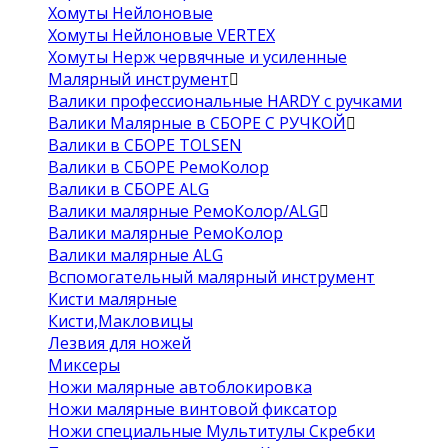
Хомуты Нейлоновые
Хомуты Нейлоновые VERTEX
Хомуты Нерж червячные и усиленные
Малярный инструмент
Валики профессиональные HARDY с ручками
Валики Малярные в СБОРЕ С РУЧКОЙ
Валики в СБОРЕ TOLSEN
Валики в СБОРЕ РемоКолор
Валики в СБОРЕ ALG
Валики малярные РемоКолор/ALG
Валики малярные РемоКолор
Валики малярные ALG
Вспомогательный малярный инструмент
Кисти малярные
Кисти,Макловицы
Лезвия для ножей
Миксеры
Ножи малярные автоблокировка
Ножи малярные винтовой фиксатор
Ножи специальные Мультитулы Скребки