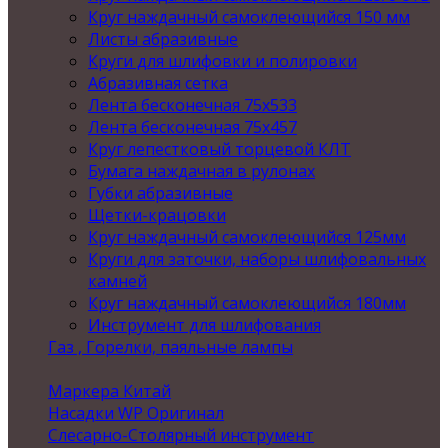
Круг наждачный самоклеющийся 150 мм
Листы абразивные
Круги для шлифовки и полировки
Абразивная сетка
Лента бесконечная 75х533
Лента бесконечная 75х457
Круг лепестковый торцевой КЛТ
Бумага наждачная в рулонах
Губки абразивные
Щетки-крацовки
Круг наждачный самоклеющийся 125мм
Круги для заточки, наборы шлифовальных
камней
Круг наждачный самоклеющийся 180мм
Инструмент для шлифования
Газ , Горелки, паяльные лампы
Маркера Китай
Насадки WP Оригинал
Слесарно-Столярный инструмент