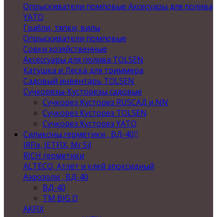
Опрыскиватели помповые Аксесуары для полива
YATO
Грабли, тяпки, вилы
Опрыскиватели помповые
Совки хозяйственные
Аксессуары для полива TOLSEN
Катушка и Леска для триммера
Садовый инвентарь TOLSEN
Сучкорезы-Кусторезы садовые
Сучкорез Кусторез RUSСАД и NN
Сучкорез Кусторез TOLSEN
Сучкорез Кусторез YATO
Силиконы,герметики , ВД-40
IRFix, JETFIX, Mr.Sil
RICH герметики
ALTECO, Атлет и клей эпоксидный
Аэрозоли , ВД-40
ВД-40
TM BIG D
AKFIX