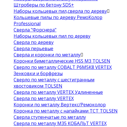
Штроберы по бетону SDS+
Наборы кольцевых пил,сверла по дереву
Кольцевые пилы по дереву РемоКолор
Professional
Сверла "Форснера"
Наборы кольцевых пил по дереву
Сверла по дереву
Сверла перьевые
Сверла и коронки по металлу
Коронки биметаллические HSS M3 TOLSEN
Сверло по металлу COBALT Р6М5К8 VERTEX
Зенковки и борфрезы
Сверло по металлу с шестигранным
хвостовиком TOLSEN
Сверла по металлу VERTEX Удлиненные
Сверла по металлу VERTEX
Коронки по металлу Вертекс/Ремоколор
Коронка по металлу с напайками TCT TOLSEN
Сверла ступенчатые по металлу
Сверла по металлу М35 КОБАЛЬТ VERTEX