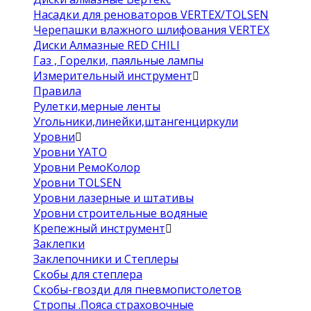
Насадки для реноваторов VERTEX/TOLSEN
Черепашки влажного шлифования VERTEX
Диски Алмазные RED CHILI
Газ , Горелки, паяльные лампы
Измерительный инструмент
Правила
Рулетки,мерные ленты
Угольники,линейки,штангенциркули
Уровни
Уровни YATO
Уровни РемоКолор
Уровни TOLSEN
Уровни лазерные и штативы
Уровни строительные водяные
Крепежный инструмент
Заклепки
Заклепочники и Степлеры
Скобы для степлера
Скобы-гвозди для пневмопистолетов
Стропы .Пояса страховочные