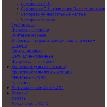
Саморезы с ПШ
Саморезы с ПШ и заклепки Daxmer цветные
Саморезы универсальные желтые
Саморезы черные
Турбовинты
Шурупы для дерева
Винты мебельные
Дюбеля для термоизоляции с металическим
гвоздем
Сантех шпилька
Цепи Длиннозвенные
Шурупы для лаг и реек
Крепежные углы и пластины
Крепежные углы,ленты и опоры
Мебельный уголок
Пластины
Лента малярная, Скотч АЛГ
Лопаты
Лопаты
Лопаты Вилы YATO