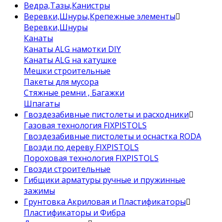
Ведра,Тазы,Канистры
Веревки,Шнуры,Крепежные элементы
Веревки,Шнуры
Канаты
Канаты ALG намотки DIY
Канаты ALG на катушке
Мешки строительные
Пакеты для мусора
Стяжные ремни , Багажки
Шпагаты
Гвоздезабивные пистолеты и расходники
Газовая технология FIXPISTOLS
Гвоздезабивные пистолеты и оснастка RODA
Гвозди по дереву FIXPISTOLS
Пороховая технология FIXPISTOLS
Гвозди строительные
Гибщики арматуры ручные и пружинные
зажимы
Грунтовка Акриловая и Пластификаторы
Пластификаторы и Фибра