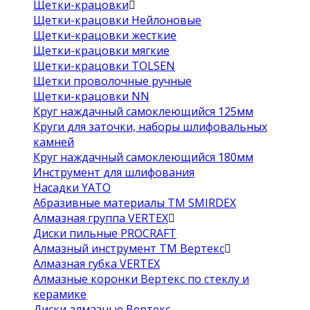
Щетки-крацовки
Щетки-крацовки Нейлоновые
Щетки-крацовки жесткие
Щетки-крацовки мягкие
Щетки-крацовки TOLSEN
Щетки проволочные ручные
Щетки-крацовки NN
Круг наждачный самоклеющийся 125мм
Круги для заточки, наборы шлифовальных
камней
Круг наждачный самоклеющийся 180мм
Инструмент для шлифования
Насадки YATO
Абразивные материалы ТМ SMIRDEX
Алмазная группа VERTEX
Диски пильные PROCRAFT
Алмазный инструмент ТМ Вертекс
Алмазная губка VERTEX
Алмазные коронки Вертекс по стеклу и
керамике
Диски алмазные Вертекс