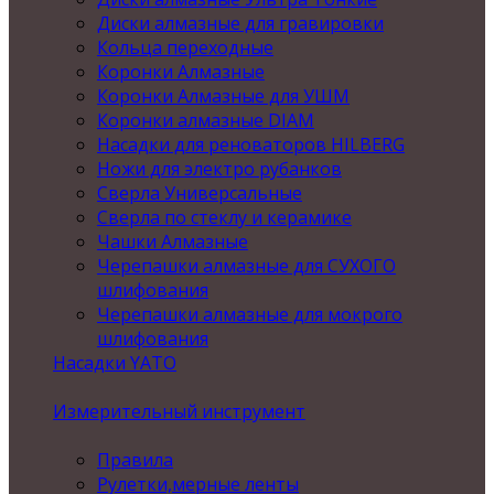
Диски алмазные для гравировки
Кольца переходные
Коронки Алмазные
Коронки Алмазные для УШМ
Коронки алмазные DIAM
Насадки для реноваторов HILBERG
Ножи для электро рубанков
Сверла Универсальные
Сверла по стеклу и керамике
Чашки Алмазные
Черепашки алмазные для СУХОГО
шлифования
Черепашки алмазные для мокрого
шлифования
Насадки YATO
Измерительный инструмент
Правила
Рулетки,мерные ленты