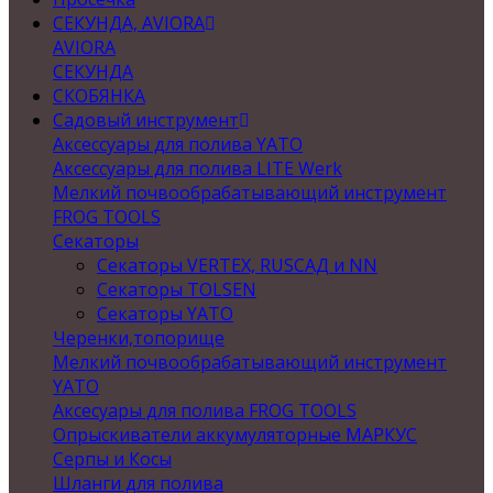
СЕКУНДА, AVIORA
AVIORA
СЕКУНДА
СКОБЯНКА
Садовый инструмент
Аксессуары для полива YATO
Аксессуары для полива LITE Werk
Мелкий почвообрабатывающий инструмент
FROG TOOLS
Секаторы
Секаторы VERTEX, RUSСАД и NN
Секаторы TOLSEN
Секаторы YATO
Черенки,топорище
Мелкий почвообрабатывающий инструмент
YATO
Аксесуары для полива FROG TOOLS
Опрыскиватели аккумуляторные МАРКУС
Серпы и Косы
Шланги для полива