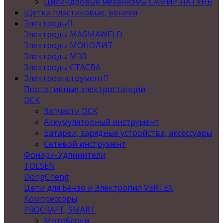
Цилиндровые механизмы САМИР ЛАТУНЬ
Щетки пластиковые, веники
Электроды
Электроды MAGMAWELD
Электроды МОНОЛИТ
Электроды МЭЗ
Электроды СТАСВА
Электроинструмент
Портативные электростанции
DCK
Запчасти DCK
Аккумуляторный инструмент
Батареи, зарядные устройства, аксессуары
Сетевой инструмент
Фонари-Удлинители
TOLSEN
DongCheng
Цепи для Бензо и Электропил VERTEX
Компрессоры
PROCRAFT, SMART
Мотоблоки