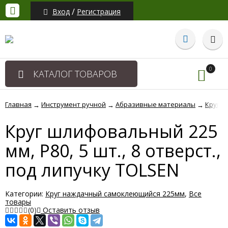
/
Вход
Регистрация
0
КАТАЛОГ ТОВАРОВ
Главная
Инструмент ручной
Абразивные материалы
Круг н
→
→
→
Круг шлифовальный 225
мм, P80, 5 шт., 8 отверст.,
под липучку TOLSEN
Категории:
Круг наждачный самоклеющийся 225мм
,
Все
товары
(0)
Оставить отзыв