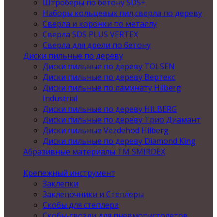
Штроберы по бетону SDS+
Наборы кольцевых пил,сверла по дереву
Сверла и коронки по металлу
Сверла SDS PLUS VERTEX
Сверла для дрели по бетону
Диски пильные по дереву
Диски пильные по дереву TOLSEN
Диски пильные по дереву Вертекс
Диски пильные по ламинату Hilberg
Industrial
Диски пильные по дереву HILBERG
Диски пильные по дереву Трио Диамант
Диски пильные Vezdehod Hilberg
Диски пильные по дереву Diamond King
Абразивные материалы ТМ SMIRDEX
Крепежный инструмент
Заклепки
Заклепочники и Степлеры
Скобы для степлера
Скобы-гвозди для пневмопистолетов