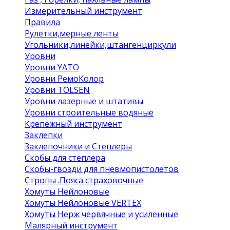
Измерительный инструмент
Правила
Рулетки,мерные ленты
Угольники,линейки,штангенциркули
Уровни
Уровни YATO
Уровни РемоКолор
Уровни TOLSEN
Уровни лазерные и штативы
Уровни строительные водяные
Крепежный инструмент
Заклепки
Заклепочники и Степлеры
Скобы для степлера
Скобы-гвозди для пневмопистолетов
Стропы .Пояса страховочные
Хомуты Нейлоновые
Хомуты Нейлоновые VERTEX
Хомуты Нерж червячные и усиленные
Малярный инструмент