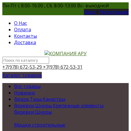
Пн-Пт с 8.00-16.00 , Сб. 8.00-13.00 Вс- выходной
Вход
/
Регистрация
О Нас
Оплата
Контакты
Доставка
+7(978) 672-53-29
+7(978) 672-53-31
Каталог товаров
Все товары
Новинки
Ведра,Тазы,Канистры
Веревки,Шнуры,Крепежные элементы
Веревки,Шнуры
Мешки строительные