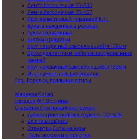
Лента бесконечная 75х533
Лента бесконечная 75х457
Круг лепестковый торцевой КЛТ
Бумага наждачная в рулонах
Губки абразивные
Щетки-крацовки
Круг наждачный самоклеющийся 125мм
Круги для заточки, наборы шлифовальных
камней
Круг наждачный самоклеющийся 180мм
Инструмент для шлифования
Газ , Горелки, паяльные лампы
Маркера Китай
Насадки WP Оригинал
Слесарно-Столярный инструмент
Диэлектрический инструмент TOLSEN
Ключи и наборы
Отвертки,биты,наборы
Пилы,ножовки и полотна