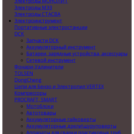
Электроды МОНОЛИТ
Электроды МЭЗ
Электроды СТАСВА
Электроинструмент
Портативные электростанции
DCK
Запчасти DCK
Аккумуляторный инструмент
Батареи, зарядные устройства, аксессуары
Сетевой инструмент
Фонари-Удлинители
TOLSEN
DongCheng
Цепи для Бензо и Электропил VERTEX
Компрессоры
PROCRAFT, SMART
Мотоблоки
Автотовары
Аккумуляторные гайковерты
Аккумуляторные дрели\шуруповерты
Аппараты для сварки пластиковых труб