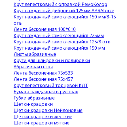
Круг лепестковый с оправкой РемоКолор
Круг наждачный фибровый 125мм ABRAforce
Круг наждачный самоклеющийся 150 мм/8-15
отв
Лента бесконечная 100*610
Круг наждачный самоклеющийся 225мм
Круг наждачный самоклеющийся 125/8 отв
Круг наждачный самоклеющийся 150 мм
Листы абразивные
Круги для шлифовки и полировки
Абразивная сетка
Лента бесконечная 75х533
Лента бесконечная 75х457
Круг лепестковый торцевой КЛТ
Бумага наждачная в рулонах
Губки абразивные
Щетки-крацовки
Щетки-крацовки Нейлоновые
Щетки-крацовки жесткие
Щетки-крацовки мягкие