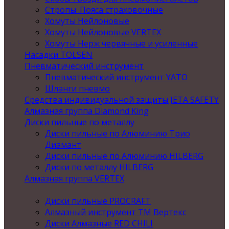
Стропы .Пояса страховочные
Хомуты Нейлоновые
Хомуты Нейлоновые VERTEX
Хомуты Нерж червячные и усиленные
Насадки TOLSEN
Пневматический инструмент
Пневматический инструмент YATO
Шланги пневмо
Средства индивидуальной защиты JETA SAFETY
Алмазная группа Diamond King
Диски пильные по металлу
Диски пильные по Алюминию Трио
Диамант
Диски пильные по Алюминию HILBERG
Диски по металлу HILBERG
Алмазная группа VERTEX
Диски пильные PROCRAFT
Алмазный инструмент ТМ Вертекс
Диски Алмазные RED CHILI