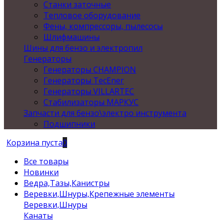
Станки заточные
Тепловое оборудование
Фены, компрессоры, пылесосы
Шлифмашины
Шины для бензо и электропил
Генераторы
Генераторы CHAMPION
Генераторы TecEner
Генераторы VILLARTEC
Стабилизаторы МАРКУС
Запчасти для бензо\электро инструмента
Подшипники
Корзина пуста
0
Все товары
Новинки
Ведра,Тазы,Канистры
Веревки,Шнуры,Крепежные элементы
Веревки,Шнуры
Канаты