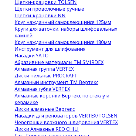
Щетки-крацовки TOLSEN
Щетки проволочные ручные
Щетки-крацовки NN
Круг наждачный самоклеющийся 125мм
Круги для заточки, наборы шлифовальных
камней
Круг наждачный самоклеющийся 180мм
Инструмент для шлифования
Насадки YATO
Абразивные материалы ТМ SMIRDEX
Алмазная группа VERTEX
Диски пильные PROCRAFT
Алмазный инструмент ТМ Вертекс
Алмазная губка VERTEX
Алмазные коронки Вертекс по стеклу и
керамике
Диски алмазные Вертекс
Насадки для реноваторов VERTEX/TOLSEN
Черепашки влажного шлифования VERTEX
Диски Алмазные RED CHILI
Газ , Горелки, паяльные лампы