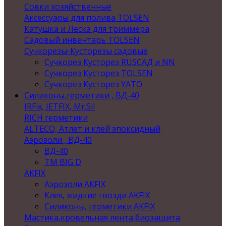
Совки хозяйственные
Аксессуары для полива TOLSEN
Катушка и Леска для триммера
Садовый инвентарь TOLSEN
Сучкорезы-Кусторезы садовые
Сучкорез Кусторез RUSСАД и NN
Сучкорез Кусторез TOLSEN
Сучкорез Кусторез YATO
Силиконы,герметики , ВД-40
IRFix, JETFIX, Mr.Sil
RICH герметики
ALTECO, Атлет и клей эпоксидный
Аэрозоли , ВД-40
ВД-40
TM BIG D
AKFIX
Аэрозоли AKFIX
Клея, жидкие гвозди AKFIX
Силиконы, герметики AKFIX
Мастика,кровельная лента,биозащита