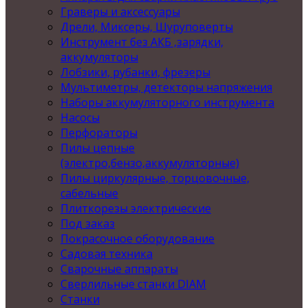
Граверы и аксессуары
Дрели, Миксеры, Шуруповерты
Инструмент без АКБ ,зарядки,
аккумуляторы
Лобзики, рубанки, фрезеры
Мультиметры, детекторы напряжения
Наборы аккумуляторного инструмента
Насосы
Перфораторы
Пилы цепные
(электро,бензо,аккумуляторные)
Пилы циркулярные, торцовочные,
сабельные
Плиткорезы электрические
Под заказ
Покрасочное оборудование
Садовая техника
Сварочные аппараты
Сверлильные станки DIAM
Станки