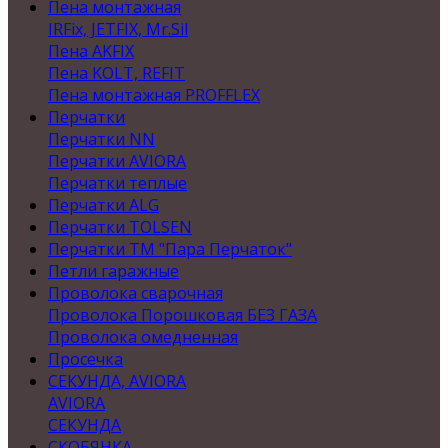
Пена монтажная
IRFix, JETFIX, Mr.Sil
Пена AKFIX
Пена KOLT, REFIT
Пена монтажная PROFFLEX
Перчатки
Перчатки NN
Перчатки AVIORA
Перчатки теплые
Перчатки ALG
Перчатки TOLSEN
Перчатки ТМ "Пара Перчаток"
Петли гаражные
Проволока сварочная
Проволока Порошковая БЕЗ ГАЗА
Проволока омедненная
Просечка
СЕКУНДА, AVIORA
AVIORA
СЕКУНДА
СКОБЯНКА