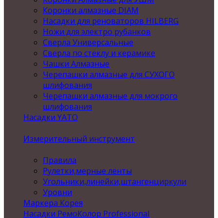
Коронки алмазные DIAM
Насадки для реноваторов HILBERG
Ножи для электро рубанков
Сверла Универсальные
Сверла по стеклу и керамике
Чашки Алмазные
Черепашки алмазные для СУХОГО
шлифования
Черепашки алмазные для мокрого
шлифования
Насадки YATO
Измерительный инструмент
Правила
Рулетки,мерные ленты
Угольники,линейки,штангенциркули
Уровни
Маркера Корея
Насадки РемоКолор Professional