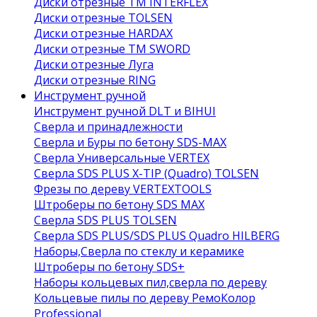
Диски отрезные ТМ INTERFLEX
Диски отрезные TOLSEN
Диски отрезные HARDAX
Диски отрезные ТМ SWORD
Диски отрезные Луга
Диски отрезные RING
Инструмент ручной
Инструмент ручной DLT и BIHUI
Сверла и принадлежности
Сверла и Буры по бетону SDS-MAX
Сверла Универсальные VERTEX
Сверла SDS PLUS X-TIP (Quadro) TOLSEN
Фрезы по дереву VERTEXTOOLS
Штроберы по бетону SDS MAX
Сверла SDS PLUS TOLSEN
Сверла SDS PLUS/SDS PLUS Quadro HILBERG
Наборы,Сверла по стеклу и керамике
Штроберы по бетону SDS+
Наборы кольцевых пил,сверла по дереву
Кольцевые пилы по дереву РемоКолор
Professional