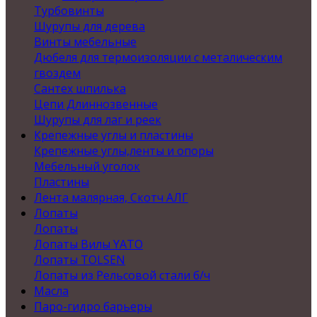
Турбовинты
Шурупы для дерева
Винты мебельные
Дюбеля для термоизоляции с металическим
гвоздем
Сантех шпилька
Цепи Длиннозвенные
Шурупы для лаг и реек
Крепежные углы и пластины
Крепежные углы,ленты и опоры
Мебельный уголок
Пластины
Лента малярная, Скотч АЛГ
Лопаты
Лопаты
Лопаты Вилы YATO
Лопаты TOLSEN
Лопаты из Рельсовой стали б/ч
Масла
Паро-гидро барьеры