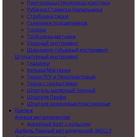
Плиткорезы,стеклорезы,крестики
Рубанки,Стамески,Напильники
Струбцина,тиски
Съемники подшипников
Топоры
Труборезы,метчики
Ударный инструмент
Шарнирно-губцевый инструмент
Штукатурный инструмент
Гладилки
Кельма/Мастерки
Терки П/У и Пенопластовые
Терки с покрытиями
Шпатель малярный Черный
Шпателя Профи
Шпателя резиновые/пластиковые
Крепеж
Анкера металлические
Анкерный болт с кольцом
Дюбель Рамный металлический, MOLLY