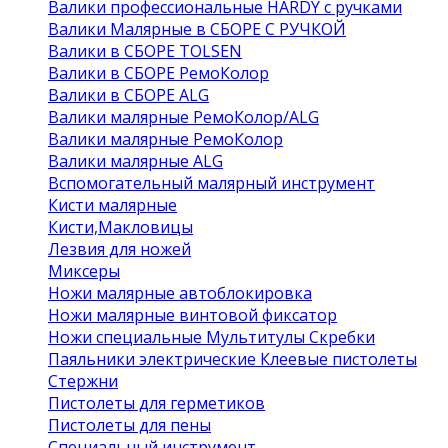
Валики профессиональные HARDY с ручками
Валики Малярные в СБОРЕ С РУЧКОЙ
Валики в СБОРЕ TOLSEN
Валики в СБОРЕ РемоКолор
Валики в СБОРЕ ALG
Валики малярные РемоКолор/ALG
Валики малярные РемоКолор
Валики малярные ALG
Вспомогательный малярный инструмент
Кисти малярные
Кисти,Макловицы
Лезвия для ножей
Миксеры
Ножи малярные автоблокировка
Ножи малярные винтовой фиксатор
Ножи специальные Мультитулы Скребки
Паяльники электрические Клеевые пистолеты
Стержни
Пистолеты для герметиков
Пистолеты для пены
Специальный инструмент