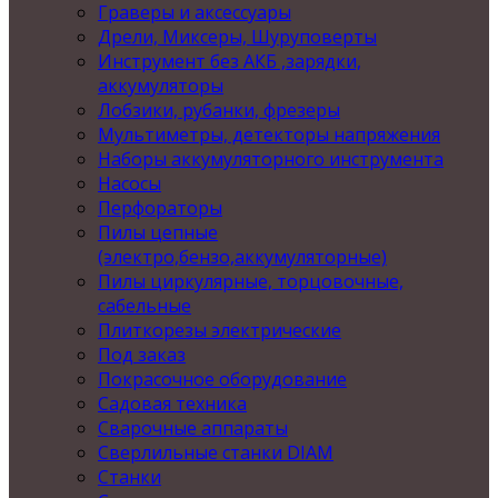
Граверы и аксессуары
Дрели, Миксеры, Шуруповерты
Инструмент без АКБ ,зарядки,
аккумуляторы
Лобзики, рубанки, фрезеры
Мультиметры, детекторы напряжения
Наборы аккумуляторного инструмента
Насосы
Перфораторы
Пилы цепные
(электро,бензо,аккумуляторные)
Пилы циркулярные, торцовочные,
сабельные
Плиткорезы электрические
Под заказ
Покрасочное оборудование
Садовая техника
Сварочные аппараты
Сверлильные станки DIAM
Станки