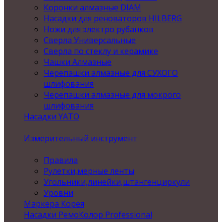
Коронки алмазные DIAM
Насадки для реноваторов HILBERG
Ножи для электро рубанков
Сверла Универсальные
Сверла по стеклу и керамике
Чашки Алмазные
Черепашки алмазные для СУХОГО
шлифования
Черепашки алмазные для мокрого
шлифования
Насадки YATO
Измерительный инструмент
Правила
Рулетки,мерные ленты
Угольники,линейки,штангенциркули
Уровни
Маркера Корея
Насадки РемоКолор Professional