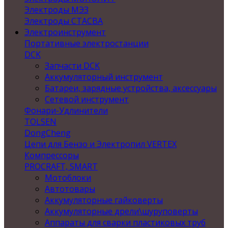
Электроды МЭЗ
Электроды СТАСВА
Электроинструмент
Портативные электростанции
DCK
Запчасти DCK
Аккумуляторный инструмент
Батареи, зарядные устройства, аксессуары
Сетевой инструмент
Фонари-Удлинители
TOLSEN
DongCheng
Цепи для Бензо и Электропил VERTEX
Компрессоры
PROCRAFT, SMART
Мотоблоки
Автотовары
Аккумуляторные гайковерты
Аккумуляторные дрели\шуруповерты
Аппараты для сварки пластиковых труб