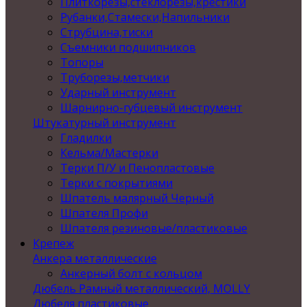
Плиткорезы,стеклорезы,крестики
Рубанки,Стамески,Напильники
Струбцина,тиски
Съемники подшипников
Топоры
Труборезы,метчики
Ударный инструмент
Шарнирно-губцевый инструмент
Штукатурный инструмент
Гладилки
Кельма/Мастерки
Терки П/У и Пенопластовые
Терки с покрытиями
Шпатель малярный Черный
Шпателя Профи
Шпателя резиновые/пластиковые
Крепеж
Анкера металлические
Анкерный болт с кольцом
Дюбель Рамный металлический, MOLLY
Дюбеля пластиковые