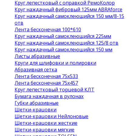
Круг лепестковый с оправкой РемоКолор
Круг наждачный фибровый 125мм ABRAforce
Круг наждачный самоклеющийся 150 мм/8-15
отв
Лента бесконечная 100*610
Круг наждачный самоклеющийся 225мм
Круг наждачный самоклеющийся 125/8 отв
Круг наждачный самоклеющийся 150 мм
Листы абразивные
Круги для шлифовки и полировки
Абразивная сетка
Лента бесконечная 75х533
Лента бесконечная 75х457
Круг лепестковый торцевой КЛТ
Бумага наждачная в рулонах
Губки абразивные
Щетки-крацовки
Щетки-крацовки Нейлоновые
Щетки-крацовки жесткие
Щетки-крацовки мягкие