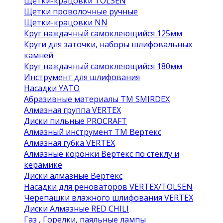
Щетки-крацовки TOLSEN
Щетки проволочные ручные
Щетки-крацовки NN
Круг наждачный самоклеющийся 125мм
Круги для заточки, наборы шлифовальных
камней
Круг наждачный самоклеющийся 180мм
Инструмент для шлифования
Насадки YATO
Абразивные материалы ТМ SMIRDEX
Алмазная группа VERTEX
Диски пильные PROCRAFT
Алмазный инструмент ТМ Вертекс
Алмазная губка VERTEX
Алмазные коронки Вертекс по стеклу и
керамике
Диски алмазные Вертекс
Насадки для реноваторов VERTEX/TOLSEN
Черепашки влажного шлифования VERTEX
Диски Алмазные RED CHILI
Газ , Горелки, паяльные лампы