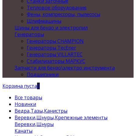
Станки заточные
Тепловое оборудование
Фены, компрессоры, пылесосы
Шлифмашины
Шины для бензо и электропил
Генераторы
Генераторы CHAMPION
Генераторы TecEner
Генераторы VILLARTEC
Стабилизаторы МАРКУС
Запчасти для бензо\электро инструмента
Подшипники
Корзина пуста
0
Все товары
Новинки
Ведра,Тазы,Канистры
Веревки,Шнуры,Крепежные элементы
Веревки,Шнуры
Канаты