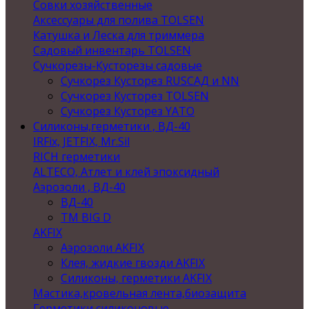
Совки хозяйственные
Аксессуары для полива TOLSEN
Катушка и Леска для триммера
Садовый инвентарь TOLSEN
Сучкорезы-Кусторезы садовые
Сучкорез Кусторез RUSСАД и NN
Сучкорез Кусторез TOLSEN
Сучкорез Кусторез YATO
Силиконы,герметики , ВД-40
IRFix, JETFIX, Mr.Sil
RICH герметики
ALTECO, Атлет и клей эпоксидный
Аэрозоли , ВД-40
ВД-40
TM BIG D
AKFIX
Аэрозоли AKFIX
Клея, жидкие гвозди AKFIX
Силиконы, герметики AKFIX
Мастика,кровельная лента,биозащита
Герметики силиконовые