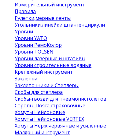
Измерительный инструмент
Правила
Рулетки,мерные ленты
Угольники,линейки,штангенциркули
Уровни
Уровни YATO
Уровни РемоКолор
Уровни TOLSEN
Уровни лазерные и штативы
Уровни строительные водяные
Крепежный инструмент
Заклепки
Заклепочники и Степлеры
Скобы для степлера
Скобы-гвозди для пневмопистолетов
Стропы .Пояса страховочные
Хомуты Нейлоновые
Хомуты Нейлоновые VERTEX
Хомуты Нерж червячные и усиленные
Малярный инструмент