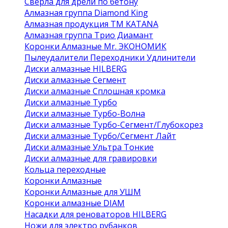
Сверла для дрели по бетону
Алмазная группа Diamond King
Алмазная продукция ТМ KATANA
Алмазная группа Трио Диамант
Коронки Алмазные Mr. ЭКОНОМИК
Пылеудалители Переходники Удлинители
Диски алмазные HILBERG
Диски алмазные Сегмент
Диски алмазные Сплошная кромка
Диски алмазные Турбо
Диски алмазные Турбо-Волна
Диски алмазные Турбо-Сегмент/Глубокорез
Диски алмазные Турбо/Сегмент Лайт
Диски алмазные Ультра Тонкие
Диски алмазные для гравировки
Кольца переходные
Коронки Алмазные
Коронки Алмазные для УШМ
Коронки алмазные DIAM
Насадки для реноваторов HILBERG
Ножи для электро рубанков