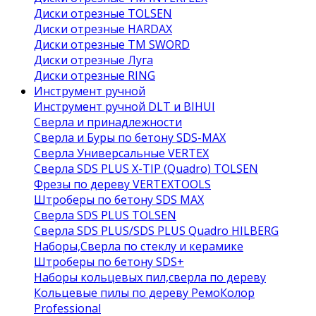
Диски отрезные TOLSEN
Диски отрезные HARDAX
Диски отрезные ТМ SWORD
Диски отрезные Луга
Диски отрезные RING
Инструмент ручной
Инструмент ручной DLT и BIHUI
Сверла и принадлежности
Сверла и Буры по бетону SDS-MAX
Сверла Универсальные VERTEX
Сверла SDS PLUS X-TIP (Quadro) TOLSEN
Фрезы по дереву VERTEXTOOLS
Штроберы по бетону SDS MAX
Сверла SDS PLUS TOLSEN
Сверла SDS PLUS/SDS PLUS Quadro HILBERG
Наборы,Сверла по стеклу и керамике
Штроберы по бетону SDS+
Наборы кольцевых пил,сверла по дереву
Кольцевые пилы по дереву РемоКолор
Professional