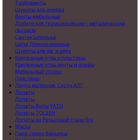
Турбовинты
Шурупы для дерева
Винты мебельные
Дюбеля для термоизоляции с металическим
гвоздем
Сантех шпилька
Цепи Длиннозвенные
Шурупы для лаг и реек
Крепежные углы и пластины
Крепежные углы,ленты и опоры
Мебельный уголок
Пластины
Лента малярная, Скотч АЛГ
Лопаты
Лопаты
Лопаты Вилы YATO
Лопаты TOLSEN
Лопаты из Рельсовой стали б/ч
Масла
Паро-гидро барьеры