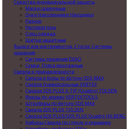
Средства индивидуальной защиты
Маски сварочные
Очки Наколенники Наушники
Разное
Респираторы
Спец одежда
Щитки защитные
Ящики для инструментов, Стусла ,Системы
хранения
Системы хранения DEKO
Сумки ,Пояса монтажные
Сверла и принадлежности
Сверла и Буры по бетону SDS-MAX
Сверла Универсальные VERTEX
Сверла SDS PLUS X-TIP (Quadro) TOLSEN
Фрезы по дереву VERTEXTOOLS
Штроберы по бетону SDS MAX
Сверла SDS PLUS TOLSEN
Сверла SDS PLUS/SDS PLUS Quadro HILBERG
Наборы,Сверла по стеклу и керамике
Штроберы по бетону SDS+