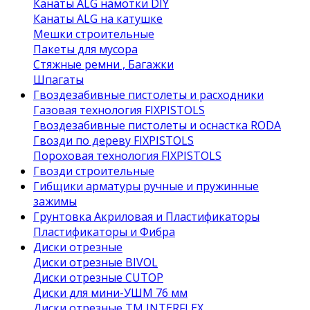
Канаты ALG намотки DIY
Канаты ALG на катушке
Мешки строительные
Пакеты для мусора
Стяжные ремни , Багажки
Шпагаты
Гвоздезабивные пистолеты и расходники
Газовая технология FIXPISTOLS
Гвоздезабивные пистолеты и оснастка RODA
Гвозди по дереву FIXPISTOLS
Пороховая технология FIXPISTOLS
Гвозди строительные
Гибщики арматуры ручные и пружинные
зажимы
Грунтовка Акриловая и Пластификаторы
Пластификаторы и Фибра
Диски отрезные
Диски отрезные BIVOL
Диски отрезные CUTOP
Диски для мини-УШМ 76 мм
Диски отрезные ТМ INTERFLEX