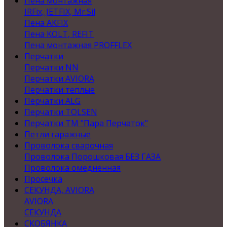
Пена монтажная
IRFix, JETFIX, Mr.Sil
Пена AKFIX
Пена KOLT, REFIT
Пена монтажная PROFFLEX
Перчатки
Перчатки NN
Перчатки AVIORA
Перчатки теплые
Перчатки ALG
Перчатки TOLSEN
Перчатки ТМ "Пара Перчаток"
Петли гаражные
Проволока сварочная
Проволока Порошковая БЕЗ ГАЗА
Проволока омедненная
Просечка
СЕКУНДА, AVIORA
AVIORA
СЕКУНДА
СКОБЯНКА