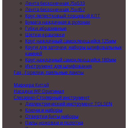
Лента бесконечная 75х533
Лента бесконечная 75х457
Круг лепестковый торцевой КЛТ
Бумага наждачная в рулонах
Губки абразивные
Щетки-крацовки
Круг наждачный самоклеющийся 125мм
Круги для заточки, наборы шлифовальных
камней
Круг наждачный самоклеющийся 180мм
Инструмент для шлифования
Газ , Горелки, паяльные лампы
Маркера Китай
Насадки WP Оригинал
Слесарно-Столярный инструмент
Диэлектрический инструмент TOLSEN
Ключи и наборы
Отвертки,биты,наборы
Пилы,ножовки и полотна