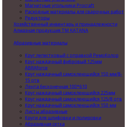
Магнитные угольники Procraft
Расходные материалы для сварочных работ
Редукторы
Хозяйственный инвентарь и принадлежности
Алмазная продукция ТМ KATANA
Абразивные материалы
Круг лепестковый с оправкой РемоКолор
Круг наждачный фибровый 125мм
ABRAforce
Круг наждачный самоклеющийся 150 мм/8-
15 отв
Лента бесконечная 100*610
Круг наждачный самоклеющийся 225мм
Круг наждачный самоклеющийся 125/8 отв
Круг наждачный самоклеющийся 150 мм
Листы абразивные
Круги для шлифовки и полировки
Абразивная сетка