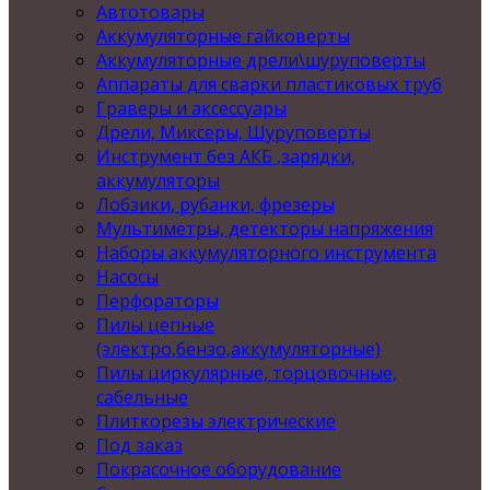
Автотовары
Аккумуляторные гайковерты
Аккумуляторные дрели\шуруповерты
Аппараты для сварки пластиковых труб
Граверы и аксессуары
Дрели, Миксеры, Шуруповерты
Инструмент без АКБ ,зарядки,
аккумуляторы
Лобзики, рубанки, фрезеры
Мультиметры, детекторы напряжения
Наборы аккумуляторного инструмента
Насосы
Перфораторы
Пилы цепные
(электро,бензо,аккумуляторные)
Пилы циркулярные, торцовочные,
сабельные
Плиткорезы электрические
Под заказ
Покрасочное оборудование