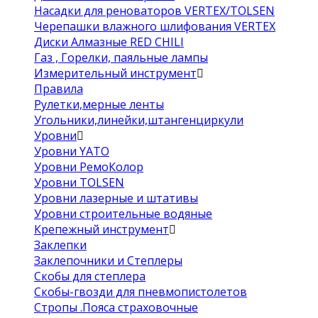
Насадки для реноваторов VERTEX/TOLSEN
Черепашки влажного шлифования VERTEX
Диски Алмазные RED CHILI
Газ , Горелки, паяльные лампы
Измерительный инструмент
Правила
Рулетки,мерные ленты
Угольники,линейки,штангенциркули
Уровни
Уровни YATO
Уровни РемоКолор
Уровни TOLSEN
Уровни лазерные и штативы
Уровни строительные водяные
Крепежный инструмент
Заклепки
Заклепочники и Степлеры
Скобы для степлера
Скобы-гвозди для пневмопистолетов
Стропы .Пояса страховочные