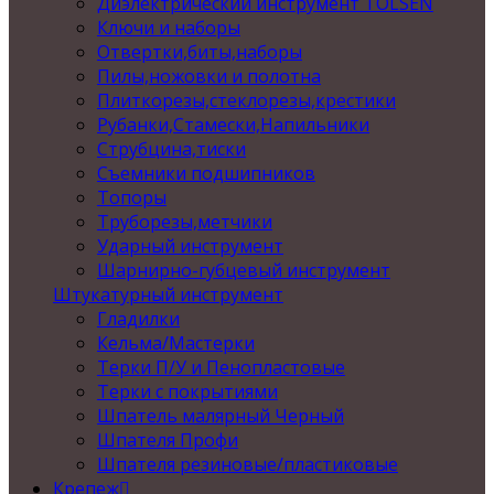
Диэлектрический инструмент TOLSEN
Ключи и наборы
Отвертки,биты,наборы
Пилы,ножовки и полотна
Плиткорезы,стеклорезы,крестики
Рубанки,Стамески,Напильники
Струбцина,тиски
Съемники подшипников
Топоры
Труборезы,метчики
Ударный инструмент
Шарнирно-губцевый инструмент
Штукатурный инструмент
Гладилки
Кельма/Мастерки
Терки П/У и Пенопластовые
Терки с покрытиями
Шпатель малярный Черный
Шпателя Профи
Шпателя резиновые/пластиковые
Крепеж