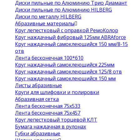
Диски пильные по Алюминию Трио Диамант
Диски пильные по Алюминию HILBERG
Диски по металлу HILBERG
Абразивные материалы
Круг лепестковый с оправкой РемоКолор
Круг наждачный фибровый 125мм ABRAforce
Круг наждачный самоклеющийся 150 мм/8-15
отв
Лента бесконечная 100*610
Круг наждачный самоклеющийся 225мм
Круг наждачный самоклеющийся 125/8 отв
Круг наждачный самоклеющийся 150 мм
Листы абразивные
Круги для шлифовки и полировки
Абразивная сетка
Лента бесконечная 75х533
Лента бесконечная 75х457
Круг лепестковый торцевой КЛТ
Бумага наждачная в рулонах
Губки абразивные