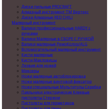
Диски пильные PROCRAFT
Алмазный инструмент ТМ Вертекс
Диски Алмазные RED CHILI
Малярный инструмент
Валики профессиональные HARDY с
ручками
Валики Малярные в СБОРЕ С РУЧКОЙ
Валики малярные РемоКолор/ALG
Вспомогательный малярный инструмент
Кисти малярные
Кисти,Макловицы
Лезвия для ножей
Миксеры
Ножи малярные автоблокировка
Ножи малярные винтовой фиксатор
Ножи специальные Мультитулы Скребки
Паяльники электрические Клеевые
пистолеты Стержни
Пистолеты для герметиков
Пистолеты для пены