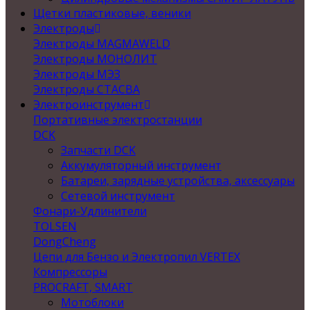
Щетки пластиковые, веники
Электроды
Электроды MAGMAWELD
Электроды МОНОЛИТ
Электроды МЭЗ
Электроды СТАСВА
Электроинструмент
Портативные электростанции
DCK
Запчасти DCK
Аккумуляторный инструмент
Батареи, зарядные устройства, аксессуары
Сетевой инструмент
Фонари-Удлинители
TOLSEN
DongCheng
Цепи для Бензо и Электропил VERTEX
Компрессоры
PROCRAFT, SMART
Мотоблоки