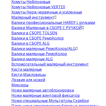
Хомуты Нейлоновые
Хомуты Нейлоновые VERTEX
Хомуты Нерж червячные и усиленные
Малярный инструмент
Валики профессиональные HARDY с ручками
Валики Малярные в СБОРЕ С РУЧКОЙ
Валики в СБОРЕ TOLSEN
Валики в СБОРЕ РемоКолор
Валики в СБОРЕ ALG
Валики малярные РемоКолор/ALG
Валики малярные РемоКолор
Валики малярные ALG
Вспомогательный малярный инструмент
Кисти малярные
Кисти,Макловицы
Лезвия для ножей
Миксеры
Ножи малярные автоблокировка
Ножи малярные винтовой фиксатор
Ножи специальные Мультитулы Скребки
Паяльники электрические Клеевые пистолеты