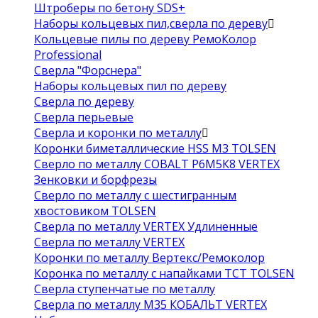
Штроберы по бетону SDS+
Наборы кольцевых пил,сверла по дереву
Кольцевые пилы по дереву РемоКолор
Professional
Сверла "Форснера"
Наборы кольцевых пил по дереву
Сверла по дереву
Сверла перьевые
Сверла и коронки по металлу
Коронки биметаллические HSS M3 TOLSEN
Сверло по металлу COBALT Р6М5К8 VERTEX
Зенковки и борфрезы
Сверло по металлу с шестигранным
хвостовиком TOLSEN
Сверла по металлу VERTEX Удлиненные
Сверла по металлу VERTEX
Коронки по металлу Вертекс/Ремоколор
Коронка по металлу с напайками TCT TOLSEN
Сверла ступенчатые по металлу
Сверла по металлу М35 КОБАЛЬТ VERTEX