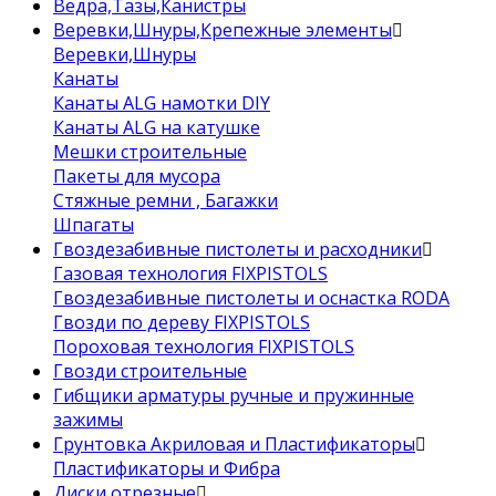
Ведра,Тазы,Канистры
Веревки,Шнуры,Крепежные элементы
Веревки,Шнуры
Канаты
Канаты ALG намотки DIY
Канаты ALG на катушке
Мешки строительные
Пакеты для мусора
Стяжные ремни , Багажки
Шпагаты
Гвоздезабивные пистолеты и расходники
Газовая технология FIXPISTOLS
Гвоздезабивные пистолеты и оснастка RODA
Гвозди по дереву FIXPISTOLS
Пороховая технология FIXPISTOLS
Гвозди строительные
Гибщики арматуры ручные и пружинные
зажимы
Грунтовка Акриловая и Пластификаторы
Пластификаторы и Фибра
Диски отрезные