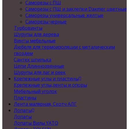
Саморезы с ПШ
Саморезы с ПШ и заклепки Daxmer цветные
Саморезы универсальные желтые
Саморезы черные
Турбовинты
Шурупы для дерева
Винты мебельные
Дюбеля для термоизоляции с металическим
гвоздем
Сантех шпилька
Цепи Длиннозвенные
Шурупы для лаг и реек
Крепежные углы и пластины
Крепежные углы,ленты и опоры
Мебельный уголок
Пластины
Лента малярная, Скотч АЛГ
Лопаты
Лопаты
Лопаты Вилы YATO