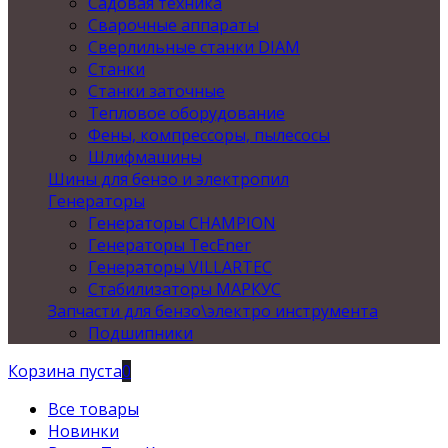
Садовая техника
Сварочные аппараты
Сверлильные станки DIAM
Станки
Станки заточные
Тепловое оборудование
Фены, компрессоры, пылесосы
Шлифмашины
Шины для бензо и электропил
Генераторы
Генераторы CHAMPION
Генераторы TecEner
Генераторы VILLARTEC
Стабилизаторы МАРКУС
Запчасти для бензо\электро инструмента
Подшипники
Корзина пуста
0
Все товары
Новинки