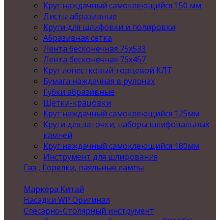
Круг наждачный самоклеющийся 150 мм
Листы абразивные
Круги для шлифовки и полировки
Абразивная сетка
Лента бесконечная 75х533
Лента бесконечная 75х457
Круг лепестковый торцевой КЛТ
Бумага наждачная в рулонах
Губки абразивные
Щетки-крацовки
Круг наждачный самоклеющийся 125мм
Круги для заточки, наборы шлифовальных
камней
Круг наждачный самоклеющийся 180мм
Инструмент для шлифования
Газ , Горелки, паяльные лампы
Маркера Китай
Насадки WP Оригинал
Слесарно-Столярный инструмент