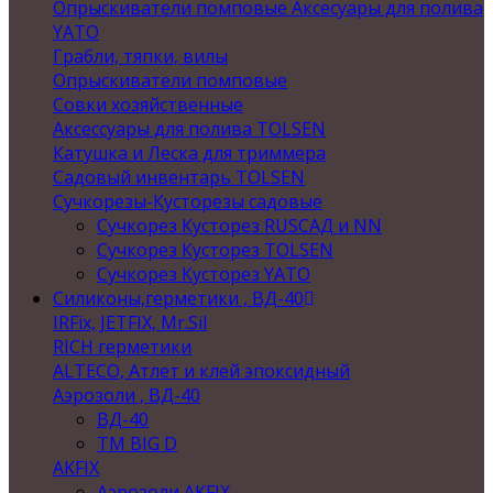
Опрыскиватели помповые Аксесуары для полива
YATO
Грабли, тяпки, вилы
Опрыскиватели помповые
Совки хозяйственные
Аксессуары для полива TOLSEN
Катушка и Леска для триммера
Садовый инвентарь TOLSEN
Сучкорезы-Кусторезы садовые
Сучкорез Кусторез RUSСАД и NN
Сучкорез Кусторез TOLSEN
Сучкорез Кусторез YATO
Силиконы,герметики , ВД-40
IRFix, JETFIX, Mr.Sil
RICH герметики
ALTECO, Атлет и клей эпоксидный
Аэрозоли , ВД-40
ВД-40
TM BIG D
AKFIX
Аэрозоли AKFIX