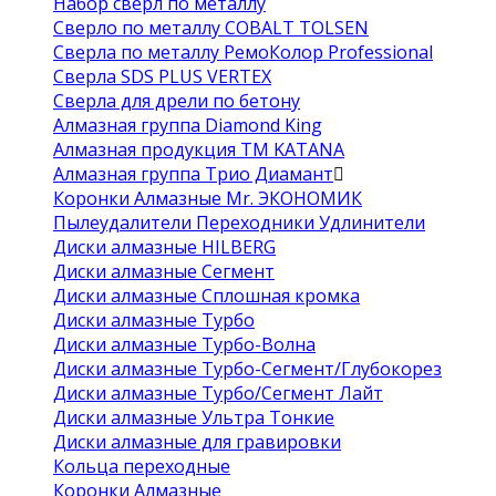
Набор сверл по металлу
Сверло по металлу COBALT TOLSEN
Сверла по металлу РемоКолор Professional
Сверла SDS PLUS VERTEX
Сверла для дрели по бетону
Алмазная группа Diamond King
Алмазная продукция ТМ KATANA
Алмазная группа Трио Диамант
Коронки Алмазные Mr. ЭКОНОМИК
Пылеудалители Переходники Удлинители
Диски алмазные HILBERG
Диски алмазные Сегмент
Диски алмазные Сплошная кромка
Диски алмазные Турбо
Диски алмазные Турбо-Волна
Диски алмазные Турбо-Сегмент/Глубокорез
Диски алмазные Турбо/Сегмент Лайт
Диски алмазные Ультра Тонкие
Диски алмазные для гравировки
Кольца переходные
Коронки Алмазные