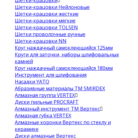
Щетки-крацовки
Щетки-крацовки Нейлоновые
Щетки-крацовки жесткие
Щетки-крацовки мягкие
Щетки-крацовки TOLSEN
Щетки проволочные ручные
Щетки-крацовки NN
Круг наждачный самоклеющийся 125мм
Круги для заточки, наборы шлифовальных
камней
Круг наждачный самоклеющийся 180мм
Инструмент для шлифования
Насадки YATO
Абразивные материалы ТМ SMIRDEX
Алмазная группа VERTEX
Диски пильные PROCRAFT
Алмазный инструмент ТМ Вертекс
Алмазная губка VERTEX
Алмазные коронки Вертекс по стеклу и
керамике
Диски алмазные Вертекс