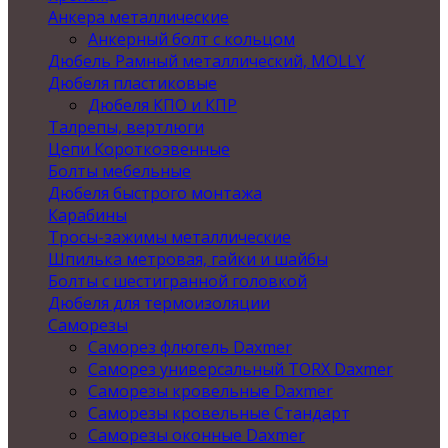
Анкера металлические
Анкерный болт с кольцом
Дюбель Рамный металлический, MOLLY
Дюбеля пластиковые
Дюбеля КПО и КПР
Талрепы, вертлюги
Цепи Короткозвенные
Болты мебельные
Дюбеля быстрого монтажа
Карабины
Тросы-зажимы металлические
Шпилька метровая, гайки и шайбы
Болты с шестигранной головкой
Дюбеля для термоизоляции
Саморезы
Саморез флюгель Daxmer
Саморез универсальный TORX Daxmer
Саморезы кровельные Daxmer
Саморезы кровельные Стандарт
Саморезы оконные Daxmer