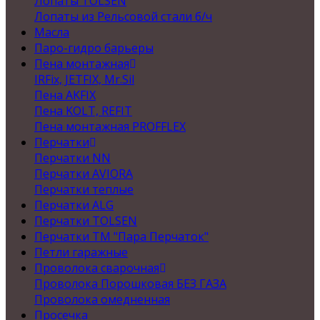
Лопаты TOLSEN
Лопаты из Рельсовой стали б/ч
Масла
Паро-гидро барьеры
Пена монтажная
IRFix, JETFIX, Mr.Sil
Пена AKFIX
Пена KOLT, REFIT
Пена монтажная PROFFLEX
Перчатки
Перчатки NN
Перчатки AVIORA
Перчатки теплые
Перчатки ALG
Перчатки TOLSEN
Перчатки ТМ "Пара Перчаток"
Петли гаражные
Проволока сварочная
Проволока Порошковая БЕЗ ГАЗА
Проволока омедненная
Просечка