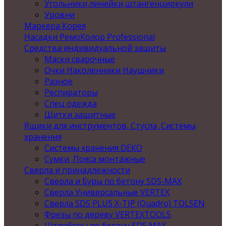
Угольники,линейки,штангенциркули
Уровни
Маркера Корея
Насадки РемоКолор Professional
Средства индивидуальной защиты
Маски сварочные
Очки Наколенники Наушники
Разное
Респираторы
Спец одежда
Щитки защитные
Ящики для инструментов, Стусла ,Системы
хранения
Системы хранения DEKO
Сумки ,Пояса монтажные
Сверла и принадлежности
Сверла и Буры по бетону SDS-MAX
Сверла Универсальные VERTEX
Сверла SDS PLUS X-TIP (Quadro) TOLSEN
Фрезы по дереву VERTEXTOOLS
Штроберы по бетону SDS MAX