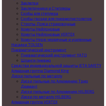
Заклепки
Заклепочники и Степлеры
Скобы для степлера
Скобы-гвозди для пневмопистолетов
Стропы .Пояса страховочные
Хомуты Нейлоновые
Хомуты Нейлоновые VERTEX
Хомуты Нерж червячные и усиленные
Насадки TOLSEN
Пневматический инструмент
Пневматический инструмент YATO
Шланги пневмо
Средства индивидуальной защиты JETA SAFETY
Алмазная группа Diamond King
Диски пильные по металлу
Диски пильные по Алюминию Трио
Диамант
Диски пильные по Алюминию HILBERG
Диски по металлу HILBERG
Алмазная группа VERTEX