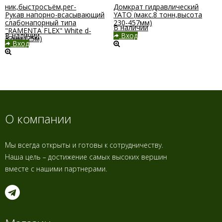
ятник,быстросъём,рег-
Домкрат гидравлический
Рукав напорно-всасывающий
YATO (макс.8 тонн,высота
слабонапорный типа
230-457мм)
В наличии
"RAMENTA FLEX" White d-
В наличии
Вход
32мм (25м)
Вход
О компании
Мы всегда открыты и готовы к сотрудничеству.
Наша цель – достижение самых высоких вершин
вместе с нашими партнерами.