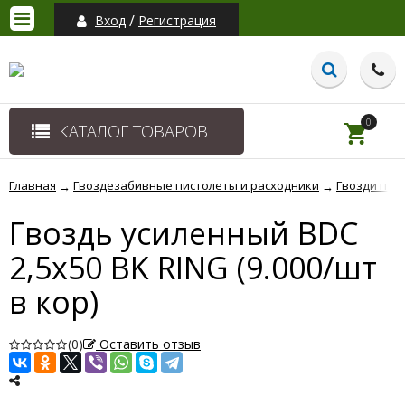
/
Вход
Регистрация
0
КАТАЛОГ ТОВАРОВ
Главная
Гвоздезабивные пистолеты и расходники
Гвозди по д
→
→
Гвоздь усиленный BDC
2,5x50 BK RING (9.000/шт
в кор)
(0)
Оставить отзыв