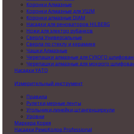
Коронки Алмазные
Коронки Алмазные для УШМ
Коронки алмазные DIAM
Насадки для реноваторов HILBERG
Ножи для электро рубанков
Сверла Универсальные
Сверла по стеклу и керамике
Чашки Алмазные
Черепашки алмазные для СУХОГО шлифован
Черепашки алмазные для мокрого шлифова
Насадки YATO
Измерительный инструмент
Правила
Рулетки,мерные ленты
Угольники,линейки,штангенциркули
Уровни
Маркера Корея
Насадки РемоКолор Professional