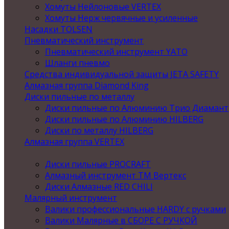
Хомуты Нейлоновые VERTEX
Хомуты Нерж червячные и усиленные
Насадки TOLSEN
Пневматический инструмент
Пневматический инструмент YATO
Шланги пневмо
Средства индивидуальной защиты JETA SAFETY
Алмазная группа Diamond King
Диски пильные по металлу
Диски пильные по Алюминию Трио Диамант
Диски пильные по Алюминию HILBERG
Диски по металлу HILBERG
Алмазная группа VERTEX
Диски пильные PROCRAFT
Алмазный инструмент ТМ Вертекс
Диски Алмазные RED CHILI
Малярный инструмент
Валики профессиональные HARDY с ручками
Валики Малярные в СБОРЕ С РУЧКОЙ