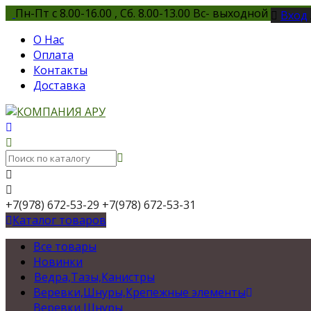
Пн-Пт с 8.00-16.00 , Сб. 8.00-13.00 Вс- выходной
Вход
О Нас
Оплата
Контакты
Доставка
+7(978) 672-53-29
+7(978) 672-53-31
Каталог товаров
Все товары
Новинки
Ведра,Тазы,Канистры
Веревки,Шнуры,Крепежные элементы
Веревки,Шнуры