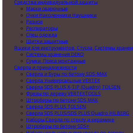
Средства индивидуальной защиты
Маски сварочные
Очки Наколенники Наушники
Разное
Респираторы
Спец одежда
Щитки защитные
Ящики для инструментов, Стусла ,Системы хране
Системы хранения DEKO
Сумки ,Пояса монтажные
Сверла и принадлежности
Сверла и Буры по бетону SDS-MAX
Сверла Универсальные VERTEX
Сверла SDS PLUS X-TIP (Quadro) TOLSEN
Фрезы по дереву VERTEXTOOLS
Штроберы по бетону SDS MAX
Сверла SDS PLUS TOLSEN
Сверла SDS PLUS/SDS PLUS Quadro HILBERG
Наборы,Сверла по стеклу и керамике
Штроберы по бетону SDS+
Наборы кольцевых пил,сверла по дереву