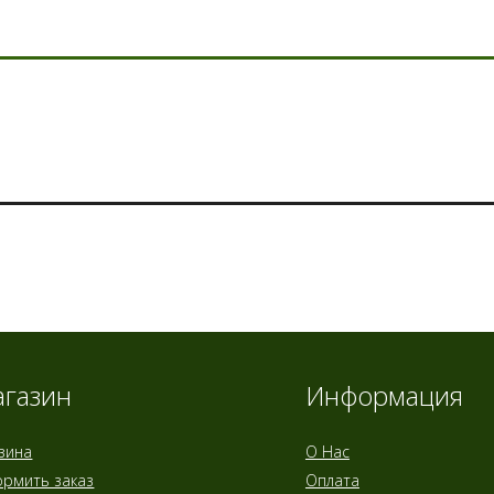
газин
Информация
зина
О Нас
рмить заказ
Оплата