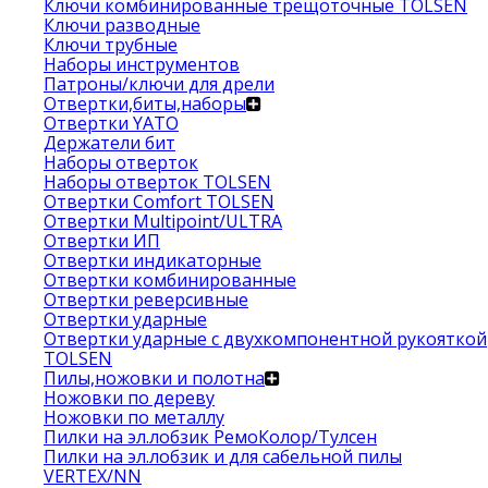
Ключи комбинированные трещоточные TOLSEN
Ключи разводные
Ключи трубные
Наборы инструментов
Патроны/ключи для дрели
Отвертки,биты,наборы
Отвертки YATO
Держатели бит
Наборы отверток
Наборы отверток TOLSEN
Отвертки Comfort TOLSEN
Отвертки Multipoint/ULTRA
Отвертки ИП
Отвертки индикаторные
Отвертки комбинированные
Отвертки реверсивные
Отвертки ударные
Отвертки ударные с двухкомпонентной рукояткой
TOLSEN
Пилы,ножовки и полотна
Ножовки по дереву
Ножовки по металлу
Пилки на эл.лобзик РемоКолор/Тулсен
Пилки на эл.лобзик и для сабельной пилы
VERTEX/NN