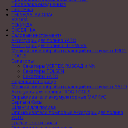
Проволока омедненная
Просечка
СЕКУНДА, AVIORA
AVIORA
СЕКУНДА
СКОБЯНКА
Садовый инструмент
Аксессуары для полива YATO
Аксессуары для полива LITE Werk
Мелкий почвообрабатывающий инструмент FROG
TOOLS
Секаторы
Секаторы VERTEX, RUSСАД и NN
Секаторы TOLSEN
Секаторы YATO
Черенки,топорище
Мелкий почвообрабатывающий инструмент YATO
Аксесуары для полива FROG TOOLS
Опрыскиватели аккумуляторные МАРКУС
Серпы и Косы
Шланги для полива
Опрыскиватели помповые Аксесуары для полива
YATO
Грабли, тяпки, вилы
Опрыскиватели помповые