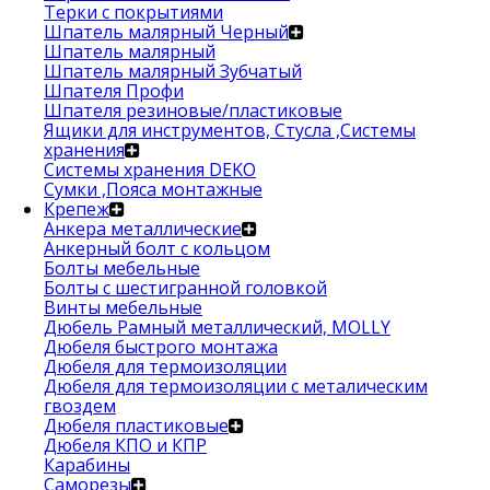
Терки с покрытиями
Шпатель малярный Черный
Шпатель малярный
Шпатель малярный Зубчатый
Шпателя Профи
Шпателя резиновые/пластиковые
Ящики для инструментов, Стусла ,Системы
хранения
Системы хранения DEKO
Сумки ,Пояса монтажные
Крепеж
Анкера металлические
Анкерный болт с кольцом
Болты мебельные
Болты с шестигранной головкой
Винты мебельные
Дюбель Рамный металлический, MOLLY
Дюбеля быстрого монтажа
Дюбеля для термоизоляции
Дюбеля для термоизоляции с металическим
гвоздем
Дюбеля пластиковые
Дюбеля КПО и КПР
Карабины
Саморезы