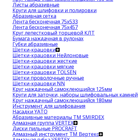
Листы абразивные
Круги для шлифовки и полировки
Абразивная сетка
Лента бесконечная 75х533
Лента бесконечная 75х457
Круг лепестковый торцевой КЛТ
Бумага наждачная в рулонах
Губки абразивные
Щетки-крацовки
Щетки-крацовки Нейлоновые
Щетки-крацовки жесткие
Щетки-крацовки мягкие
Щетки-крацовки TOLSEN
Щетки проволочные ручные
Щетки-крацовки NN
Круг наждачный самоклеющийся 125мм
Круги для заточки, наборы шлифовальных камней
Круг наждачный самоклеющийся 180мм
Инструмент для шлифования
Насадки YATO
Абразивные материалы ТМ SMIRDEX
Алмазная группа VERTEX
Диски пильные PROCRAFT
Алмазный инструмент ТМ Вертекс
Алмазная губка VERTEX