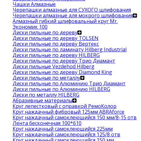
Чашки Алмазные
Черепашки алмазные для СУХОГО шлифования
Черепашки алмазные для мокрого шлифования
Алмазный гибкий шлифовальный круг Mr.
Экономик 100
Диски пильные по дереву
Диски пильные по дереву TOLSEN
Диски пильные по дереву Вертекс
Диски пильные по ламинату Hilberg Industrial
Диски пильные по дереву HILBERG
Диски пильные по дереву Трио Диамант
Диски пильные Vezdehod Hilberg
Диски пильные по дереву Diamond King
Диски пильные по металлу
Диски пильные по Алюминию Трио Диамант
Диски пильные по Алюминию HILBERG
Диски по металлу HILBERG
Абразивные материалы
Круг лепестковый с оправкой РемоКолор
Круг наждачный фибровый 125мм ABRAforce
Круг наждачный самоклеющийся 150 мм/8-15 отв
Лента бесконечная 100*610
Круг наждачный самоклеющийся 225мм
Круг наждачный самоклеющийся 125/8 отв
Круг наждачный самоклеющийся 150 мм