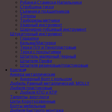
Рубанки,Стамески,Напильники
Струбцина,тиски
Съемники подшипников
Топоры
Труборезы,метчики
Ударный инструмент
Шарнирно-губцевый инструмент
Штукатурный инструмент
Гладилки
Кельма/Мастерки
Терки П/У и Пенопластовые
Терки с покрытиями
Шпатель малярный Черный
Шпателя Профи
Шпателя резиновые/пластиковые
Крепеж
Анкера металлические
Анкерный болт с кольцом
Дюбель Рамный металлический, MOLLY
Дюбеля пластиковые
Дюбеля КПО и КПР
Талрепы, вертлюги
Цепи Короткозвенные
Болты мебельные
Дюбеля быстрого монтажа