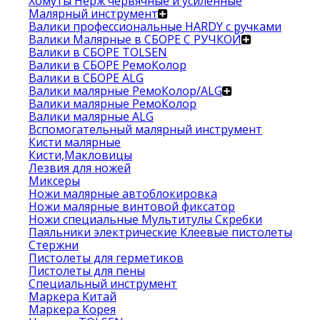
Хомуты Нерж червячные и усиленные
Малярный инструмент
Валики профессиональные HARDY с ручками
Валики Малярные в СБОРЕ С РУЧКОЙ
Валики в СБОРЕ TOLSEN
Валики в СБОРЕ РемоКолор
Валики в СБОРЕ ALG
Валики малярные РемоКолор/ALG
Валики малярные РемоКолор
Валики малярные ALG
Вспомогательный малярный инструмент
Кисти малярные
Кисти,Макловицы
Лезвия для ножей
Миксеры
Ножи малярные автоблокировка
Ножи малярные винтовой фиксатор
Ножи специальные Мультитулы Скребки
Паяльники электрические Клеевые пистолеты
Стержни
Пистолеты для герметиков
Пистолеты для пены
Специальный инструмент
Маркера Китай
Маркера Корея