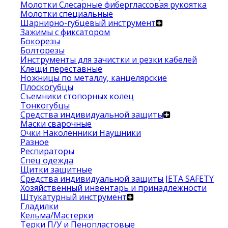
Молотки Слесарные фиберглассовая рукоятка
Молотки специальные
Шарнирно-губцевый инструмент
Зажимы с фиксатором
Бокорезы
Болторезы
Инструменты для зачистки и резки кабелей
Клещи переставные
Ножницы по металлу, канцелярские
Плоскогубцы
Съемники стопорных колец
Тонкогубцы
Средства индивидуальной защиты
Маски сварочные
Очки Наколенники Наушники
Разное
Респираторы
Спец одежда
Щитки защитные
Средства индивидуальной защиты JETA SAFETY
Хозяйственный инвентарь и принадлежности
Штукатурный инструмент
Гладилки
Кельма/Мастерки
Терки П/У и Пенопластовые