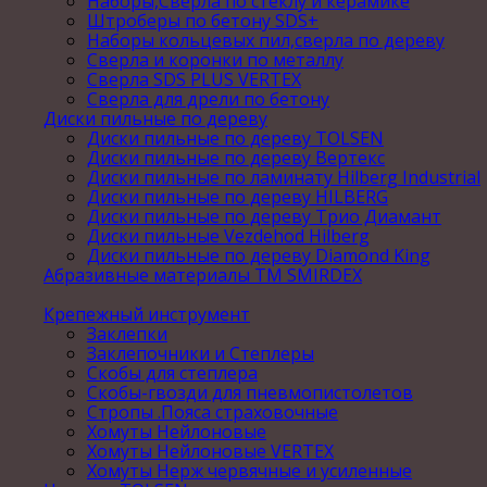
Наборы,Сверла по стеклу и керамике
Штроберы по бетону SDS+
Наборы кольцевых пил,сверла по дереву
Сверла и коронки по металлу
Сверла SDS PLUS VERTEX
Сверла для дрели по бетону
Диски пильные по дереву
Диски пильные по дереву TOLSEN
Диски пильные по дереву Вертекс
Диски пильные по ламинату Hilberg Industrial
Диски пильные по дереву HILBERG
Диски пильные по дереву Трио Диамант
Диски пильные Vezdehod Hilberg
Диски пильные по дереву Diamond King
Абразивные материалы ТМ SMIRDEX
Крепежный инструмент
Заклепки
Заклепочники и Степлеры
Скобы для степлера
Скобы-гвозди для пневмопистолетов
Стропы .Пояса страховочные
Хомуты Нейлоновые
Хомуты Нейлоновые VERTEX
Хомуты Нерж червячные и усиленные