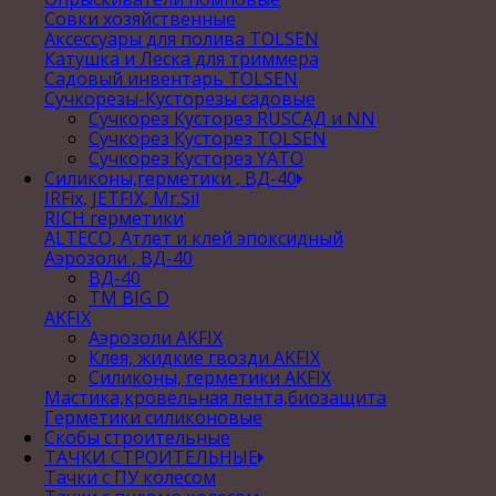
Совки хозяйственные
Аксессуары для полива TOLSEN
Катушка и Леска для триммера
Садовый инвентарь TOLSEN
Сучкорезы-Кусторезы садовые
Сучкорез Кусторез RUSСАД и NN
Сучкорез Кусторез TOLSEN
Сучкорез Кусторез YATO
Силиконы,герметики , ВД-40
IRFix, JETFIX, Mr.Sil
RICH герметики
ALTECO, Атлет и клей эпоксидный
Аэрозоли , ВД-40
ВД-40
TM BIG D
AKFIX
Аэрозоли AKFIX
Клея, жидкие гвозди AKFIX
Силиконы, герметики AKFIX
Мастика,кровельная лента,биозащита
Герметики силиконовые
Скобы строительные
ТАЧКИ СТРОИТЕЛЬНЫЕ
Тачки с ПУ колесом