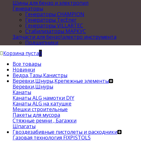
Шины для бензо и электропил
Генераторы
Генераторы CHAMPION
Генераторы TecEner
Генераторы VILLARTEC
Стабилизаторы МАРКУС
Запчасти для бензо\электро инструмента
Подшипники
Корзина пуста
0
Все товары
Новинки
Ведра,Тазы,Канистры
Веревки,Шнуры,Крепежные элементы
Веревки,Шнуры
Канаты
Канаты ALG намотки DIY
Канаты ALG на катушке
Мешки строительные
Пакеты для мусора
Стяжные ремни , Багажки
Шпагаты
Гвоздезабивные пистолеты и расходники
Газовая технология FIXPISTOLS