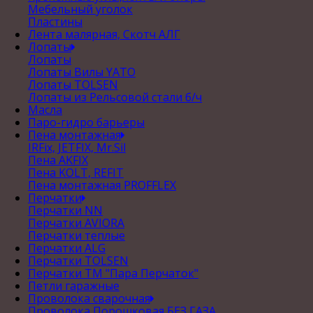
Мебельный уголок
Пластины
Лента малярная, Скотч АЛГ
Лопаты
Лопаты
Лопаты Вилы YATO
Лопаты TOLSEN
Лопаты из Рельсовой стали б/ч
Масла
Паро-гидро барьеры
Пена монтажная
IRFix, JETFIX, Mr.Sil
Пена AKFIX
Пена KOLT, REFIT
Пена монтажная PROFFLEX
Перчатки
Перчатки NN
Перчатки AVIORA
Перчатки теплые
Перчатки ALG
Перчатки TOLSEN
Перчатки ТМ "Пара Перчаток"
Петли гаражные
Проволока сварочная
Проволока Порошковая БЕЗ ГАЗА