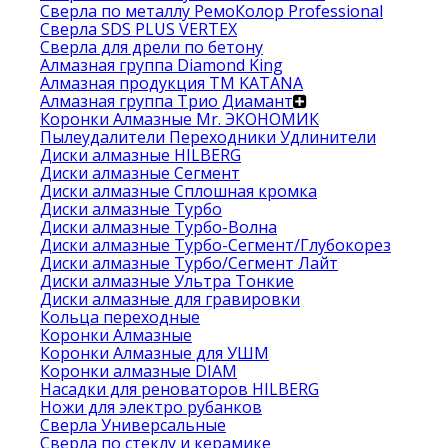
Сверла по металлу РемоКолор Professional
Сверла SDS PLUS VERTEX
Сверла для дрели по бетону
Алмазная группа Diamond King
Алмазная продукция ТМ KATANA
Алмазная группа Трио Диамант
Коронки Алмазные Mr. ЭКОНОМИК
Пылеудалители Переходники Удлинители
Диски алмазные HILBERG
Диски алмазные Сегмент
Диски алмазные Сплошная кромка
Диски алмазные Турбо
Диски алмазные Турбо-Волна
Диски алмазные Турбо-Сегмент/Глубокорез
Диски алмазные Турбо/Сегмент Лайт
Диски алмазные Ультра Тонкие
Диски алмазные для гравировки
Кольца переходные
Коронки Алмазные
Коронки Алмазные для УШМ
Коронки алмазные DIAM
Насадки для реноваторов HILBERG
Ножи для электро рубанков
Сверла Универсальные
Сверла по стеклу и керамике