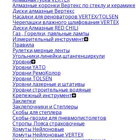
Алмазные коронки Вертекс по стеклу и керамике
Диски алмазные Вертекс
Насадки для реноваторов VERTEX/TOLSEN
Черепашки влажного шлифования VERTEX
Диски Алмазные RED CHILI
Газ , Горелки, паяльные лампы
Измерительный инструмент
Правила
Рулетки,мерные ленты
Угольники,линейки,штангенциркули
Уровни
Уровни YATO
Уровни РемоКолор
Уровни TOLSEN
Уровни лазерные и штативы
Уровни строительные водяные
Крепежный инструмент
Заклепки
Заклепочники и Степлеры
Скобы для степлера
Скобы-гвозди для пневмопистолетов
Стропы .Пояса страховочные
Хомуты Нейлоновые
Хомуты Нейлоновые VERTEX