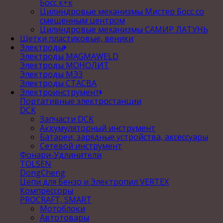
Босс к+к
Цилиндровые механизмы Мистер Босс со
смещенным центром
Цилиндровые механизмы САМИР ЛАТУНЬ
Щетки пластиковые, веники
Электроды
Электроды MAGMAWELD
Электроды МОНОЛИТ
Электроды МЭЗ
Электроды СТАСВА
Электроинструмент
Портативные электростанции
DCK
Запчасти DCK
Аккумуляторный инструмент
Батареи, зарядные устройства, аксессуары
Сетевой инструмент
Фонари-Удлинители
TOLSEN
DongCheng
Цепи для Бензо и Электропил VERTEX
Компрессоры
PROCRAFT, SMART
Мотоблоки
Автотовары