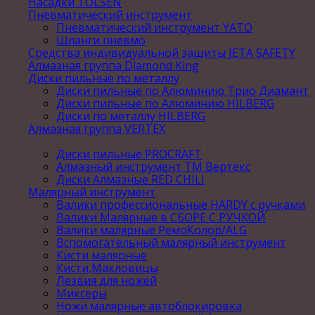
Насадки TOLSEN
Пневматический инструмент
Пневматический инструмент YATO
Шланги пневмо
Средства индивидуальной защиты JETA SAFETY
Алмазная группа Diamond King
Диски пильные по металлу
Диски пильные по Алюминию Трио Диамант
Диски пильные по Алюминию HILBERG
Диски по металлу HILBERG
Алмазная группа VERTEX
Диски пильные PROCRAFT
Алмазный инструмент ТМ Вертекс
Диски Алмазные RED CHILI
Малярный инструмент
Валики профессиональные HARDY с ручками
Валики Малярные в СБОРЕ С РУЧКОЙ
Валики малярные РемоКолор/ALG
Вспомогательный малярный инструмент
Кисти малярные
Кисти,Макловицы
Лезвия для ножей
Миксеры
Ножи малярные автоблокировка