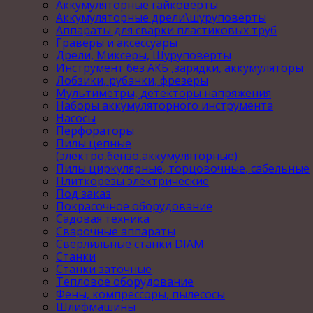
Аккумуляторные гайковерты
Аккумуляторные дрели\шуруповерты
Аппараты для сварки пластиковых труб
Граверы и аксессуары
Дрели, Миксеры, Шуруповерты
Инструмент без АКБ ,зарядки, аккумуляторы
Лобзики, рубанки, фрезеры
Мультиметры, детекторы напряжения
Наборы аккумуляторного инструмента
Насосы
Перфораторы
Пилы цепные
(электро,бензо,аккумуляторные)
Пилы циркулярные, торцовочные, сабельные
Плиткорезы электрические
Под заказ
Покрасочное оборудование
Садовая техника
Сварочные аппараты
Сверлильные станки DIAM
Станки
Станки заточные
Тепловое оборудование
Фены, компрессоры, пылесосы
Шлифмашины