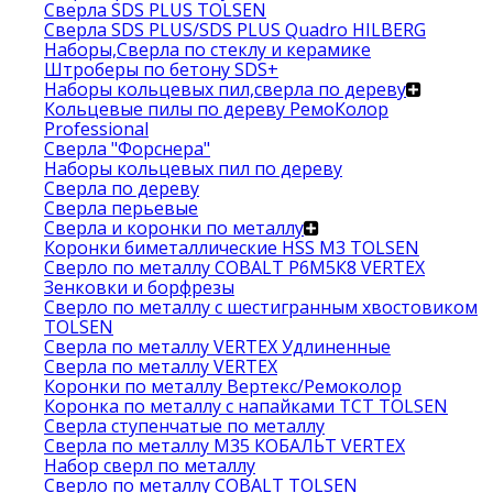
Сверла SDS PLUS TOLSEN
Сверла SDS PLUS/SDS PLUS Quadro HILBERG
Наборы,Сверла по стеклу и керамике
Штроберы по бетону SDS+
Наборы кольцевых пил,сверла по дереву
Кольцевые пилы по дереву РемоКолор
Professional
Сверла "Форснера"
Наборы кольцевых пил по дереву
Сверла по дереву
Сверла перьевые
Сверла и коронки по металлу
Коронки биметаллические HSS M3 TOLSEN
Сверло по металлу COBALT Р6М5К8 VERTEX
Зенковки и борфрезы
Сверло по металлу с шестигранным хвостовиком
TOLSEN
Сверла по металлу VERTEX Удлиненные
Сверла по металлу VERTEX
Коронки по металлу Вертекс/Ремоколор
Коронка по металлу с напайками TCT TOLSEN
Сверла ступенчатые по металлу
Сверла по металлу М35 КОБАЛЬТ VERTEX
Набор сверл по металлу
Сверло по металлу COBALT TOLSEN