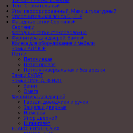
Тачки с пневмо колесом
Тент Строительный
Угол перфорированный, Маяк штукатурный
Уплотнительная лента D , Е ,P
Фасадные сетки Серпянки
Серпянки
Фасадные сетки стекловолокно
Фурнитура для дверей, Замки
Колеса для оборудования и мебели
Замки АЛЛЮР
Петли
Петля левая
Петля правая
Петля универсальная и без врезки
Замки БУЛАТ
Замки ОМЕГА, ЗЕНИТ
Зенит
Омега
Фурнитура для дверей
Гвозди, доводчики и ручки
Защелки дверные
Номерки
Упор дверной
Шпингалет
FUARO, PUNTO, AJAX