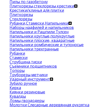
Пилы по газобетону
Плиткорезы,стеклорезы,крестики
Крестики/клинья для плитки
Плиткорезы
Стеклорезы
Рубанки,Стамески,Напильники
Наборы надфилей и напильников
Напильники и Рашпили Тулсен
Напильники круглые,полукруглые
Напильники плоские, квадратные
Напильники ромбические и тупоносые
Напильники трехгранные
Рубанки
Стамески
Струбцина,тиски
Съемники подшипников
Топоры
Труборезы,метчики
Ударный инструмент
Зубило ручное
Кирка
Киянки резиновые
Кувалды
Ломы,гвоздодеры
Молотки Слесарные деревянная рукоятка