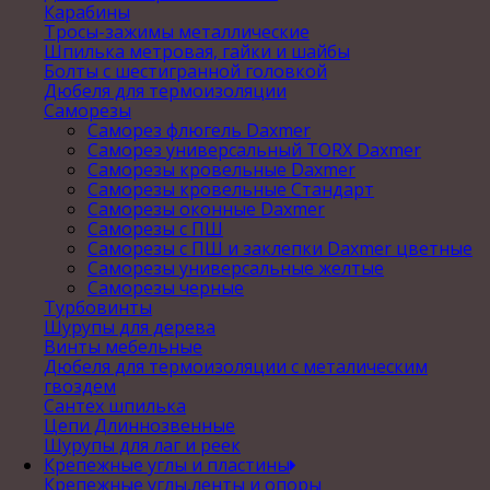
Карабины
Тросы-зажимы металлические
Шпилька метровая, гайки и шайбы
Болты с шестигранной головкой
Дюбеля для термоизоляции
Саморезы
Саморез флюгель Daxmer
Саморез универсальный TORX Daxmer
Саморезы кровельные Daxmer
Саморезы кровельные Стандарт
Саморезы оконные Daxmer
Саморезы с ПШ
Саморезы с ПШ и заклепки Daxmer цветные
Саморезы универсальные желтые
Саморезы черные
Турбовинты
Шурупы для дерева
Винты мебельные
Дюбеля для термоизоляции с металическим
гвоздем
Сантех шпилька
Цепи Длиннозвенные
Шурупы для лаг и реек
Крепежные углы и пластины
Крепежные углы,ленты и опоры