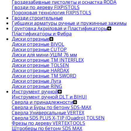
Гвоздезабивные пистолеты и оснастка RODA
Гвозди по дереву FIXPISTOLS
Пороховая технология FIXPISTOLS
Гвозди строительные
Гибщики арматуры ручные и пружинные зажимы
Грунтовка Акриловая и Пластификаторы
Пластификаторы и Фибра
Диски отрезные
Диски отрезные BIVOL
Диски отрезные CUTOP
Диски для мини-УШМ 76 мм
Диски отрезные ТМ INTERFLEX
Диски отрезные TOLSEN
Диски отрезные HARDAX
Диски отрезные ТМ SWORD
Диски отрезные Луга
Диски отрезные RING
Инструмент ручной
Инструмент ручной DLT и BIHUI
Сверла и принадлежности
Сверла и Буры по бетону SDS-MAX
Сверла Универсальные VERTEX
Сверла SDS PLUS X-TIP (Quadro) TOLSEN
Фрезы по дереву VERTEXTOOLS
Штроберы по бетону SDS MAX