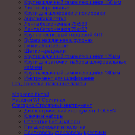
Круг наждачный самоклеющийся 150 мм
Листы абразивные
Круги для шлифовки и полировки
Абразивная сетка
Лента бесконечная 75х533
Лента бесконечная 75х457
Круг лепестковый торцевой КЛТ
Бумага наждачная в рулонах
Губки абразивные
Щетки-крацовки
Круг наждачный самоклеющийся 125мм
Круги для заточки, наборы шлифовальных
камней
Круг наждачный самоклеющийся 180мм
Инструмент для шлифования
Газ , Горелки, паяльные лампы
Маркера Китай
Насадки WP Оригинал
Слесарно-Столярный инструмент
Диэлектрический инструмент TOLSEN
Ключи и наборы
Отвертки,биты,наборы
Пилы,ножовки и полотна
Плиткорезы,стеклорезы,крестики