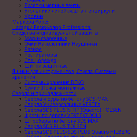
Рулетки,мерные ленты
Угольники,линейки,штангенциркули
Уровни
Маркера Корея
Насадки РемоКолор Professional
Средства индивидуальной защиты
Маски сварочные
Очки Наколенники Наушники
Разное
Респираторы
Спец одежда
Щитки защитные
Ящики для инструментов, Стусла ,Системы
хранения
Системы хранения DEKO
Сумки ,Пояса монтажные
Сверла и принадлежности
Сверла и Буры по бетону SDS-MAX
Сверла Универсальные VERTEX
Сверла SDS PLUS X-TIP (Quadro) TOLSEN
Фрезы по дереву VERTEXTOOLS
Штроберы по бетону SDS MAX
Сверла SDS PLUS TOLSEN
Сверла SDS PLUS/SDS PLUS Quadro HILBERG