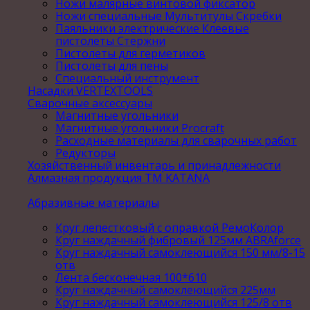
Ножи малярные винтовой фиксатор
Ножи специальные Мультитулы Скребки
Паяльники электрические Клеевые
пистолеты Стержни
Пистолеты для герметиков
Пистолеты для пены
Специальный инструмент
Насадки VERTEXTOOLS
Сварочные аксессуары
Магнитные угольники
Магнитные угольники Procraft
Расходные материалы для сварочных работ
Редукторы
Хозяйственный инвентарь и принадлежности
Алмазная продукция ТМ KATANA
Абразивные материалы
Круг лепестковый с оправкой РемоКолор
Круг наждачный фибровый 125мм ABRAforce
Круг наждачный самоклеющийся 150 мм/8-15
отв
Лента бесконечная 100*610
Круг наждачный самоклеющийся 225мм
Круг наждачный самоклеющийся 125/8 отв