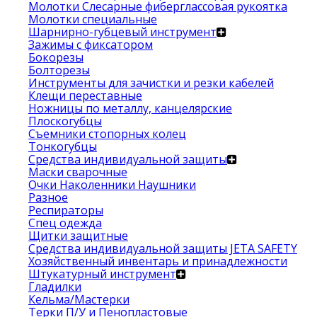
Молотки Слесарные фиберглассовая рукоятка
Молотки специальные
Шарнирно-губцевый инструмент
Зажимы с фиксатором
Бокорезы
Болторезы
Инструменты для зачистки и резки кабелей
Клещи переставные
Ножницы по металлу, канцелярские
Плоскогубцы
Съемники стопорных колец
Тонкогубцы
Средства индивидуальной защиты
Маски сварочные
Очки Наколенники Наушники
Разное
Респираторы
Спец одежда
Щитки защитные
Средства индивидуальной защиты JETA SAFETY
Хозяйственный инвентарь и принадлежности
Штукатурный инструмент
Гладилки
Кельма/Мастерки
Терки П/У и Пенопластовые