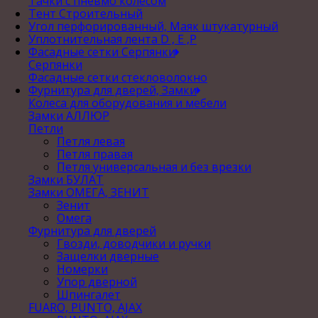
Тачки с пневмо колесом
Тент Строительный
Угол перфорированный, Маяк штукатурный
Уплотнительная лента D , Е ,P
Фасадные сетки Серпянки
Серпянки
Фасадные сетки стекловолокно
Фурнитура для дверей, Замки
Колеса для оборудования и мебели
Замки АЛЛЮР
Петли
Петля левая
Петля правая
Петля универсальная и без врезки
Замки БУЛАТ
Замки ОМЕГА, ЗЕНИТ
Зенит
Омега
Фурнитура для дверей
Гвозди, доводчики и ручки
Защелки дверные
Номерки
Упор дверной
Шпингалет
FUARO, PUNTO, AJAX