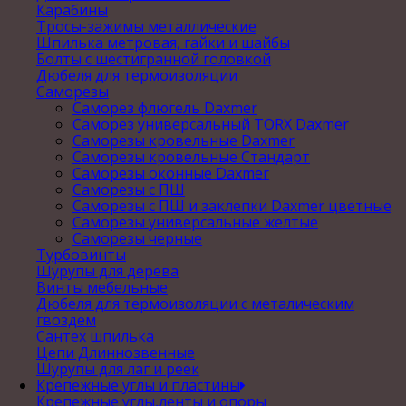
Карабины
Тросы-зажимы металлические
Шпилька метровая, гайки и шайбы
Болты с шестигранной головкой
Дюбеля для термоизоляции
Саморезы
Саморез флюгель Daxmer
Саморез универсальный TORX Daxmer
Саморезы кровельные Daxmer
Саморезы кровельные Стандарт
Саморезы оконные Daxmer
Саморезы с ПШ
Саморезы с ПШ и заклепки Daxmer цветные
Саморезы универсальные желтые
Саморезы черные
Турбовинты
Шурупы для дерева
Винты мебельные
Дюбеля для термоизоляции с металическим
гвоздем
Сантех шпилька
Цепи Длиннозвенные
Шурупы для лаг и реек
Крепежные углы и пластины
Крепежные углы,ленты и опоры