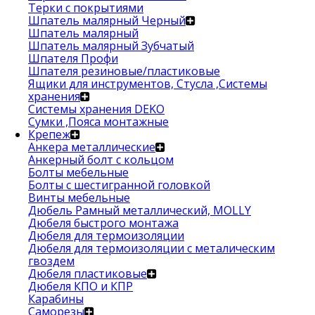
Терки с покрытиями
Шпатель малярный Черный
Шпатель малярный
Шпатель малярный Зубчатый
Шпателя Профи
Шпателя резиновые/пластиковые
Ящики для инструментов, Стусла ,Системы
хранения
Системы хранения DEKO
Сумки ,Пояса монтажные
Крепеж
Анкера металлические
Анкерный болт с кольцом
Болты мебельные
Болты с шестигранной головкой
Винты мебельные
Дюбель Рамный металлический, MOLLY
Дюбеля быстрого монтажа
Дюбеля для термоизоляции
Дюбеля для термоизоляции с металическим
гвоздем
Дюбеля пластиковые
Дюбеля КПО и КПР
Карабины
Саморезы