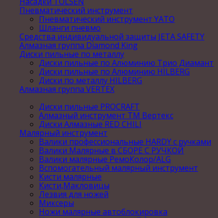
Насадки TOLSEN
Пневматический инструмент
Пневматический инструмент YATO
Шланги пневмо
Средства индивидуальной защиты JETA SAFETY
Алмазная группа Diamond King
Диски пильные по металлу
Диски пильные по Алюминию Трио Диамант
Диски пильные по Алюминию HILBERG
Диски по металлу HILBERG
Алмазная группа VERTEX
Диски пильные PROCRAFT
Алмазный инструмент ТМ Вертекс
Диски Алмазные RED CHILI
Малярный инструмент
Валики профессиональные HARDY с ручками
Валики Малярные в СБОРЕ С РУЧКОЙ
Валики малярные РемоКолор/ALG
Вспомогательный малярный инструмент
Кисти малярные
Кисти,Макловицы
Лезвия для ножей
Миксеры
Ножи малярные автоблокировка