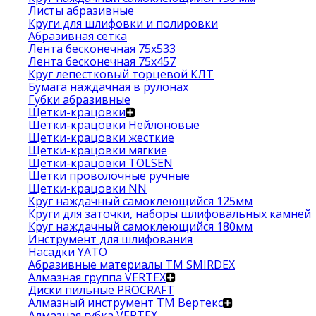
Листы абразивные
Круги для шлифовки и полировки
Абразивная сетка
Лента бесконечная 75х533
Лента бесконечная 75х457
Круг лепестковый торцевой КЛТ
Бумага наждачная в рулонах
Губки абразивные
Щетки-крацовки
Щетки-крацовки Нейлоновые
Щетки-крацовки жесткие
Щетки-крацовки мягкие
Щетки-крацовки TOLSEN
Щетки проволочные ручные
Щетки-крацовки NN
Круг наждачный самоклеющийся 125мм
Круги для заточки, наборы шлифовальных камней
Круг наждачный самоклеющийся 180мм
Инструмент для шлифования
Насадки YATO
Абразивные материалы ТМ SMIRDEX
Алмазная группа VERTEX
Диски пильные PROCRAFT
Алмазный инструмент ТМ Вертекс
Алмазная губка VERTEX