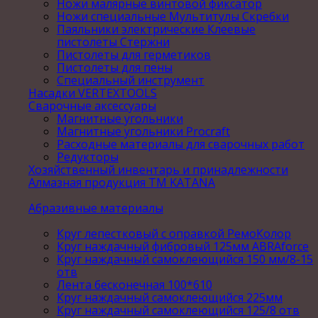
Ножи малярные винтовой фиксатор
Ножи специальные Мультитулы Скребки
Паяльники электрические Клеевые
пистолеты Стержни
Пистолеты для герметиков
Пистолеты для пены
Специальный инструмент
Насадки VERTEXTOOLS
Сварочные аксессуары
Магнитные угольники
Магнитные угольники Procraft
Расходные материалы для сварочных работ
Редукторы
Хозяйственный инвентарь и принадлежности
Алмазная продукция ТМ KATANA
Абразивные материалы
Круг лепестковый с оправкой РемоКолор
Круг наждачный фибровый 125мм ABRAforce
Круг наждачный самоклеющийся 150 мм/8-15
отв
Лента бесконечная 100*610
Круг наждачный самоклеющийся 225мм
Круг наждачный самоклеющийся 125/8 отв