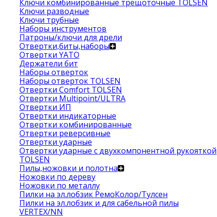
Ключи комбинированные трещоточные TOLSEN
Ключи разводные
Ключи трубные
Наборы инструментов
Патроны/ключи для дрели
Отвертки,биты,наборы
Отвертки YATO
Держатели бит
Наборы отверток
Наборы отверток TOLSEN
Отвертки Comfort TOLSEN
Отвертки Multipoint/ULTRA
Отвертки ИП
Отвертки индикаторные
Отвертки комбинированные
Отвертки реверсивные
Отвертки ударные
Отвертки ударные с двухкомпонентной рукояткой
TOLSEN
Пилы,ножовки и полотна
Ножовки по дереву
Ножовки по металлу
Пилки на эл.лобзик РемоКолор/Тулсен
Пилки на эл.лобзик и для сабельной пилы
VERTEX/NN