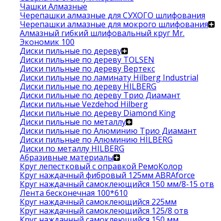
Чашки Алмазные
Черепашки алмазные для СУХОГО шлифования
Черепашки алмазные для мокрого шлифования
Алмазный гибкий шлифовальный круг Mr.
Экономик 100
Диски пильные по дереву
Диски пильные по дереву TOLSEN
Диски пильные по дереву Вертекс
Диски пильные по ламинату Hilberg Industrial
Диски пильные по дереву HILBERG
Диски пильные по дереву Трио Диамант
Диски пильные Vezdehod Hilberg
Диски пильные по дереву Diamond King
Диски пильные по металлу
Диски пильные по Алюминию Трио Диамант
Диски пильные по Алюминию HILBERG
Диски по металлу HILBERG
Абразивные материалы
Круг лепестковый с оправкой РемоКолор
Круг наждачный фибровый 125мм ABRAforce
Круг наждачный самоклеющийся 150 мм/8-15 отв
Лента бесконечная 100*610
Круг наждачный самоклеющийся 225мм
Круг наждачный самоклеющийся 125/8 отв
Круг наждачный самоклеющийся 150 мм