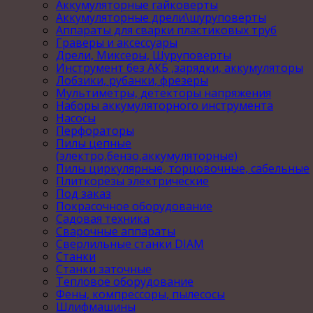
Аккумуляторные гайковерты
Аккумуляторные дрели\шуруповерты
Аппараты для сварки пластиковых труб
Граверы и аксессуары
Дрели, Миксеры, Шуруповерты
Инструмент без АКБ ,зарядки, аккумуляторы
Лобзики, рубанки, фрезеры
Мультиметры, детекторы напряжения
Наборы аккумуляторного инструмента
Насосы
Перфораторы
Пилы цепные
(электро,бензо,аккумуляторные)
Пилы циркулярные, торцовочные, сабельные
Плиткорезы электрические
Под заказ
Покрасочное оборудование
Садовая техника
Сварочные аппараты
Сверлильные станки DIAM
Станки
Станки заточные
Тепловое оборудование
Фены, компрессоры, пылесосы
Шлифмашины