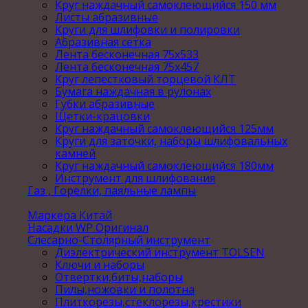
Круг наждачный самоклеющийся 150 мм
Листы абразивные
Круги для шлифовки и полировки
Абразивная сетка
Лента бесконечная 75х533
Лента бесконечная 75х457
Круг лепестковый торцевой КЛТ
Бумага наждачная в рулонах
Губки абразивные
Щетки-крацовки
Круг наждачный самоклеющийся 125мм
Круги для заточки, наборы шлифовальных
камней
Круг наждачный самоклеющийся 180мм
Инструмент для шлифования
Газ , Горелки, паяльные лампы
Маркера Китай
Насадки WP Оригинал
Слесарно-Столярный инструмент
Диэлектрический инструмент TOLSEN
Ключи и наборы
Отвертки,биты,наборы
Пилы,ножовки и полотна
Плиткорезы,стеклорезы,крестики