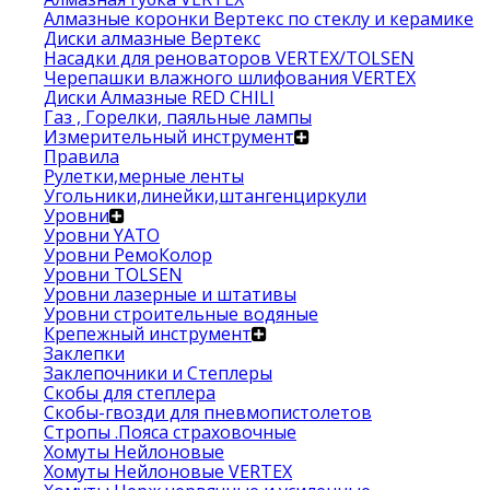
Алмазные коронки Вертекс по стеклу и керамике
Диски алмазные Вертекс
Насадки для реноваторов VERTEX/TOLSEN
Черепашки влажного шлифования VERTEX
Диски Алмазные RED CHILI
Газ , Горелки, паяльные лампы
Измерительный инструмент
Правила
Рулетки,мерные ленты
Угольники,линейки,штангенциркули
Уровни
Уровни YATO
Уровни РемоКолор
Уровни TOLSEN
Уровни лазерные и штативы
Уровни строительные водяные
Крепежный инструмент
Заклепки
Заклепочники и Степлеры
Скобы для степлера
Скобы-гвозди для пневмопистолетов
Стропы .Пояса страховочные
Хомуты Нейлоновые
Хомуты Нейлоновые VERTEX