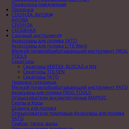
Проволока омедненная
Просечка
СЕКУНДА, AVIORA
AVIORA
СЕКУНДА
СКОБЯНКА
Садовый инструмент
Аксессуары для полива YATO
Аксессуары для полива LITE Werk
Мелкий почвообрабатывающий инструмент FROG
TOOLS
Секаторы
Секаторы VERTEX, RUSСАД и NN
Секаторы TOLSEN
Секаторы YATO
Черенки,топорище
Мелкий почвообрабатывающий инструмент YATO
Аксесуары для полива FROG TOOLS
Опрыскиватели аккумуляторные МАРКУС
Серпы и Косы
Шланги для полива
Опрыскиватели помповые Аксесуары для полива
YATO
Грабли, тяпки, вилы
Опрыскиватели помповые