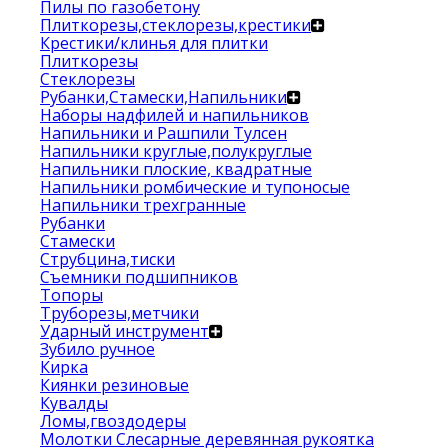
Пилы по газобетону
Плиткорезы,стеклорезы,крестики
Крестики/клинья для плитки
Плиткорезы
Стеклорезы
Рубанки,Стамески,Напильники
Наборы надфилей и напильников
Напильники и Рашпили Тулсен
Напильники круглые,полукруглые
Напильники плоские, квадратные
Напильники ромбические и тупоносые
Напильники трехгранные
Рубанки
Стамески
Струбцина,тиски
Съемники подшипников
Топоры
Труборезы,метчики
Ударный инструмент
Зубило ручное
Кирка
Киянки резиновые
Кувалды
Ломы,гвоздодеры
Молотки Слесарные деревянная рукоятка