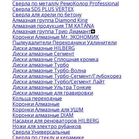
Сверла по металлу РемоКолор Professional
Сверла SDS PLUS VERTEX
Сверла для дрели по бетону
Алмазная группа Diamond King
Алмазная продукция ТМ KATANA
Алмазная группа Трио Диамант
Коронки Алмазные Mr. ЭКОНОМИК
Пылеудалители Переходники Удлинители
Диски алмазные HILBERG
Диски алмазные Сегмент
Диски алмазные Сплошная кромка
Диски алмазные Турбо
Диски алмазные Турбо-Волна
Диски алмазные Турбо-Сегмент/Глубокорез
Диски алмазные Турбо/Сегмент Лайт
Диски алмазные Ультра Тонкие
Диски алмазные для гравировки
Кольца переходные
Коронки Алмазные
Коронки Алмазные для УШМ
Коронки алмазные DIAM
Насадки для реноваторов HILBERG
Ножи для электро рубанков
Сверла Универсальные
Сверла по стеклу и керамике