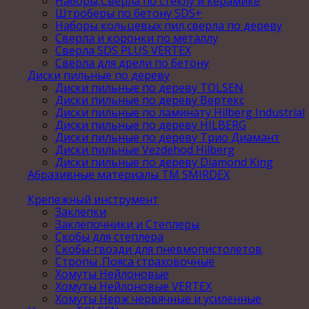
Наборы,Сверла по стеклу и керамике
Штроберы по бетону SDS+
Наборы кольцевых пил,сверла по дереву
Сверла и коронки по металлу
Сверла SDS PLUS VERTEX
Сверла для дрели по бетону
Диски пильные по дереву
Диски пильные по дереву TOLSEN
Диски пильные по дереву Вертекс
Диски пильные по ламинату Hilberg Industrial
Диски пильные по дереву HILBERG
Диски пильные по дереву Трио Диамант
Диски пильные Vezdehod Hilberg
Диски пильные по дереву Diamond King
Абразивные материалы ТМ SMIRDEX
Крепежный инструмент
Заклепки
Заклепочники и Степлеры
Скобы для степлера
Скобы-гвозди для пневмопистолетов
Стропы .Пояса страховочные
Хомуты Нейлоновые
Хомуты Нейлоновые VERTEX
Хомуты Нерж червячные и усиленные