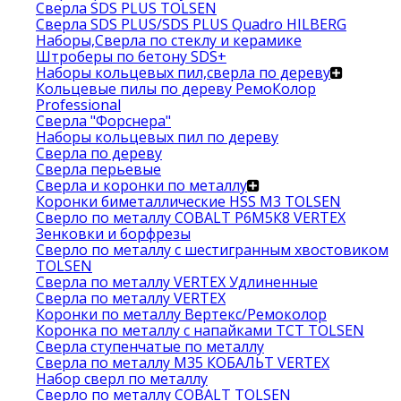
Сверла SDS PLUS TOLSEN
Сверла SDS PLUS/SDS PLUS Quadro HILBERG
Наборы,Сверла по стеклу и керамике
Штроберы по бетону SDS+
Наборы кольцевых пил,сверла по дереву
Кольцевые пилы по дереву РемоКолор
Professional
Сверла "Форснера"
Наборы кольцевых пил по дереву
Сверла по дереву
Сверла перьевые
Сверла и коронки по металлу
Коронки биметаллические HSS M3 TOLSEN
Сверло по металлу COBALT Р6М5К8 VERTEX
Зенковки и борфрезы
Сверло по металлу с шестигранным хвостовиком
TOLSEN
Сверла по металлу VERTEX Удлиненные
Сверла по металлу VERTEX
Коронки по металлу Вертекс/Ремоколор
Коронка по металлу с напайками TCT TOLSEN
Сверла ступенчатые по металлу
Сверла по металлу М35 КОБАЛЬТ VERTEX
Набор сверл по металлу
Сверло по металлу COBALT TOLSEN