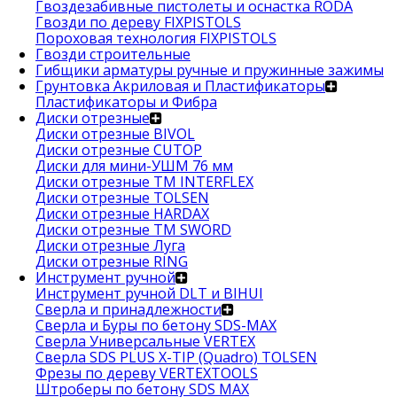
Гвоздезабивные пистолеты и оснастка RODA
Гвозди по дереву FIXPISTOLS
Пороховая технология FIXPISTOLS
Гвозди строительные
Гибщики арматуры ручные и пружинные зажимы
Грунтовка Акриловая и Пластификаторы
Пластификаторы и Фибра
Диски отрезные
Диски отрезные BIVOL
Диски отрезные CUTOP
Диски для мини-УШМ 76 мм
Диски отрезные ТМ INTERFLEX
Диски отрезные TOLSEN
Диски отрезные HARDAX
Диски отрезные ТМ SWORD
Диски отрезные Луга
Диски отрезные RING
Инструмент ручной
Инструмент ручной DLT и BIHUI
Сверла и принадлежности
Сверла и Буры по бетону SDS-MAX
Сверла Универсальные VERTEX
Сверла SDS PLUS X-TIP (Quadro) TOLSEN
Фрезы по дереву VERTEXTOOLS
Штроберы по бетону SDS MAX