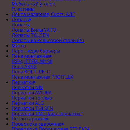
Мебельный уголок
Пластины
Лента малярная, Скотч АЛГ
Лопаты
Лопаты
Лопаты Вилы YATO
Лопаты TOLSEN
Лопаты из Рельсовой стали б/ч
Масла
Паро-гидро барьеры
Пена монтажная
IRFix, JETFIX, Mr.Sil
Пена AKFIX
Пена KOLT, REFIT
Пена монтажная PROFFLEX
Перчатки
Перчатки NN
Перчатки AVIORA
Перчатки теплые
Перчатки ALG
Перчатки TOLSEN
Перчатки ТМ "Пара Перчаток"
Петли гаражные
Проволока сварочная
Проволока Порошковая БЕЗ ГАЗА