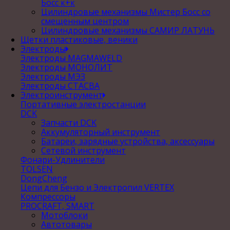
Босс к+к
Цилиндровые механизмы Мистер Босс со
смещенным центром
Цилиндровые механизмы САМИР ЛАТУНЬ
Щетки пластиковые, веники
Электроды
Электроды MAGMAWELD
Электроды МОНОЛИТ
Электроды МЭЗ
Электроды СТАСВА
Электроинструмент
Портативные электростанции
DCK
Запчасти DCK
Аккумуляторный инструмент
Батареи, зарядные устройства, аксессуары
Сетевой инструмент
Фонари-Удлинители
TOLSEN
DongCheng
Цепи для Бензо и Электропил VERTEX
Компрессоры
PROCRAFT, SMART
Мотоблоки
Автотовары