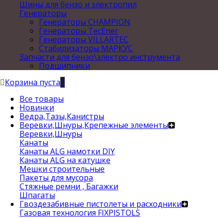
Шины для бензо и электропил
Генераторы
Генераторы CHAMPION
Генераторы TecEner
Генераторы VILLARTEC
Стабилизаторы МАРКУС
Запчасти для бензо\электро инструмента
Подшипники
Корзина пуста
0
Все товары
Новинки
Ведра,Тазы,Канистры
Веревки,Шнуры,Крепежные элементы
Веревки,Шнуры
Канаты
Канаты ALG намотки DIY
Канаты ALG на катушке
Мешки строительные
Пакеты для мусора
Стяжные ремни , Багажки
Шпагаты
Гвоздезабивные пистолеты и расходники
Газовая технология FIXPISTOLS