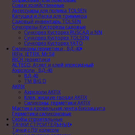
Совки хозяйственные
Аксессуары для полива TOLSEN
Катушка и Леска для триммера
Садовый инвентарь TOLSEN
Сучкорезы-Кусторезы садовые
Сучкорез Кусторез RUSСАД и NN
Сучкорез Кусторез TOLSEN
Сучкорез Кусторез YATO
Силиконы,герметики , ВД-40
IRFix, JETFIX, Mr.Sil
RICH герметики
ALTECO, Атлет и клей эпоксидный
Аэрозоли , ВД-40
ВД-40
TM BIG D
AKFIX
Аэрозоли AKFIX
Клея, жидкие гвозди AKFIX
Силиконы, герметики AKFIX
Мастика,кровельная лента,биозащита
Герметики силиконовые
Скобы строительные
ТАЧКИ СТРОИТЕЛЬНЫЕ
Тачки с ПУ колесом