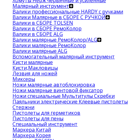
Хомуты Нерж червячные и усиленные
Малярный инструмент
Валики профессиональные HARDY с ручками
Валики Малярные в СБОРЕ С РУЧКОЙ
Валики в СБОРЕ TOLSEN
Валики в СБОРЕ РемоКолор
Валики в СБОРЕ ALG
Валики малярные РемоКолор/ALG
Валики малярные РемоКолор
Валики малярные ALG
Вспомогательный малярный инструмент
Кисти малярные
Кисти,Макловицы
Лезвия для ножей
Миксеры
Ножи малярные автоблокировка
Ножи малярные винтовой фиксатор
Ножи специальные Мультитулы Скребки
Паяльники электрические Клеевые пистолеты
Стержни
Пистолеты для герметиков
Пистолеты для пены
Специальный инструмент
Маркера Китай
Маркера Корея