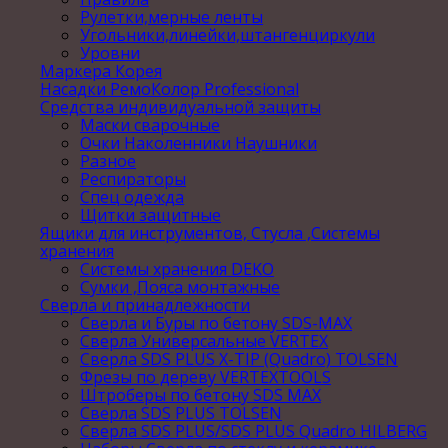
Рулетки,мерные ленты
Угольники,линейки,штангенциркули
Уровни
Маркера Корея
Насадки РемоКолор Professional
Средства индивидуальной защиты
Маски сварочные
Очки Наколенники Наушники
Разное
Респираторы
Спец одежда
Щитки защитные
Ящики для инструментов, Стусла ,Системы
хранения
Системы хранения DEKO
Сумки ,Пояса монтажные
Сверла и принадлежности
Сверла и Буры по бетону SDS-MAX
Сверла Универсальные VERTEX
Сверла SDS PLUS X-TIP (Quadro) TOLSEN
Фрезы по дереву VERTEXTOOLS
Штроберы по бетону SDS MAX
Сверла SDS PLUS TOLSEN
Сверла SDS PLUS/SDS PLUS Quadro HILBERG