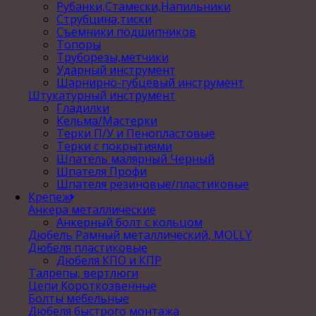
Рубанки,Стамески,Напильники
Струбцина,тиски
Съемники подшипников
Топоры
Труборезы,метчики
Ударный инструмент
Шарнирно-губцевый инструмент
Штукатурный инструмент
Гладилки
Кельма/Мастерки
Терки П/У и Пенопластовые
Терки с покрытиями
Шпатель малярный Черный
Шпателя Профи
Шпателя резиновые/пластиковые
Крепеж
Анкера металлические
Анкерный болт с кольцом
Дюбель Рамный металлический, MOLLY
Дюбеля пластиковые
Дюбеля КПО и КПР
Талрепы, вертлюги
Цепи Короткозвенные
Болты мебельные
Дюбеля быстрого монтажа