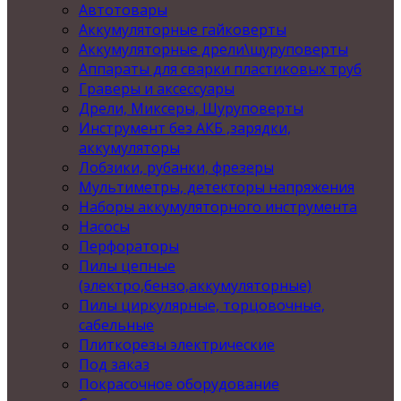
Автотовары
Аккумуляторные гайковерты
Аккумуляторные дрели\шуруповерты
Аппараты для сварки пластиковых труб
Граверы и аксессуары
Дрели, Миксеры, Шуруповерты
Инструмент без АКБ ,зарядки,
аккумуляторы
Лобзики, рубанки, фрезеры
Мультиметры, детекторы напряжения
Наборы аккумуляторного инструмента
Насосы
Перфораторы
Пилы цепные
(электро,бензо,аккумуляторные)
Пилы циркулярные, торцовочные,
сабельные
Плиткорезы электрические
Под заказ
Покрасочное оборудование