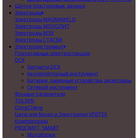
Щетки пластиковые, веники
Электроды
Электроды MAGMAWELD
Электроды МОНОЛИТ
Электроды МЭЗ
Электроды СТАСВА
Электроинструмент
Портативные электростанции
DCK
Запчасти DCK
Аккумуляторный инструмент
Батареи, зарядные устройства, аксессуары
Сетевой инструмент
Фонари-Удлинители
TOLSEN
DongCheng
Цепи для Бензо и Электропил VERTEX
Компрессоры
PROCRAFT, SMART
Мотоблоки