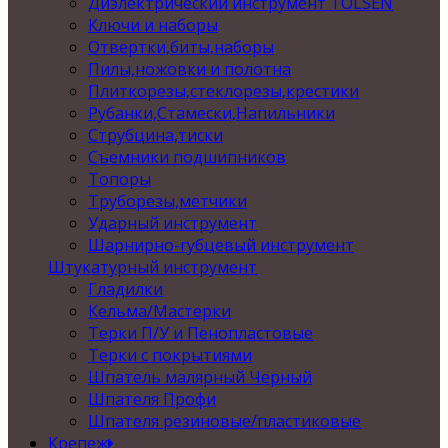
Диэлектрический инструмент TOLSEN
Ключи и наборы
Отвертки,биты,наборы
Пилы,ножовки и полотна
Плиткорезы,стеклорезы,крестики
Рубанки,Стамески,Напильники
Струбцина,тиски
Съемники подшипников
Топоры
Труборезы,метчики
Ударный инструмент
Шарнирно-губцевый инструмент
Штукатурный инструмент
Гладилки
Кельма/Мастерки
Терки П/У и Пенопластовые
Терки с покрытиями
Шпатель малярный Черный
Шпателя Профи
Шпателя резиновые/пластиковые
Крепеж