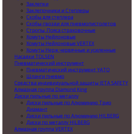
Заклепки
Заклепочники и Степлеры
Скобы для степлера
Скобы-гвозди для пневмопистолетов
Стропы .Пояса страховочные
Хомуты Нейлоновые
Хомуты Нейлоновые VERTEX
Хомуты Нерж червячные и усиленные
Насадки TOLSEN
Пневматический инструмент
Пневматический инструмент YATO
Шланги пневмо
Средства индивидуальной защиты JETA SAFETY
Алмазная группа Diamond King
Диски пильные по металлу
Диски пильные по Алюминию Трио
Диамант
Диски пильные по Алюминию HILBERG
Диски по металлу HILBERG
Алмазная группа VERTEX