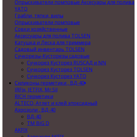
Опрыскиватели помповые Аксесуары для полива
YATO
Грабли, тяпки, вилы
Опрыскиватели помповые
Совки хозяйственные
Аксессуары для полива TOLSEN
Катушка и Леска для триммера
Садовый инвентарь TOLSEN
Сучкорезы-Кусторезы садовые
Сучкорез Кусторез RUSСАД и NN
Сучкорез Кусторез TOLSEN
Сучкорез Кусторез YATO
Силиконы,герметики , ВД-40
IRFix, JETFIX, Mr.Sil
RICH герметики
ALTECO, Атлет и клей эпоксидный
Аэрозоли , ВД-40
ВД-40
TM BIG D
AKFIX
Аэрозоли AKFIX