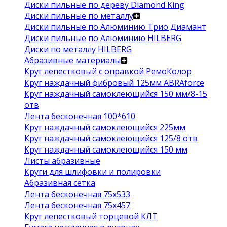
Диски пильные по дереву Diamond King
Диски пильные по металлу
Диски пильные по Алюминию Трио Диамант
Диски пильные по Алюминию HILBERG
Диски по металлу HILBERG
Абразивные материалы
Круг лепестковый с оправкой РемоКолор
Круг наждачный фибровый 125мм ABRAforce
Круг наждачный самоклеющийся 150 мм/8-15
отв
Лента бесконечная 100*610
Круг наждачный самоклеющийся 225мм
Круг наждачный самоклеющийся 125/8 отв
Круг наждачный самоклеющийся 150 мм
Листы абразивные
Круги для шлифовки и полировки
Абразивная сетка
Лента бесконечная 75х533
Лента бесконечная 75х457
Круг лепестковый торцевой КЛТ