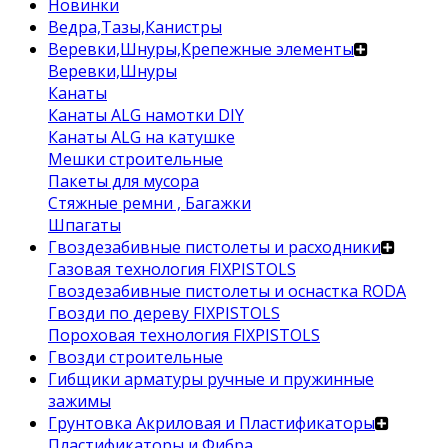
Новинки
Ведра,Тазы,Канистры
Веревки,Шнуры,Крепежные элементы
Веревки,Шнуры
Канаты
Канаты ALG намотки DIY
Канаты ALG на катушке
Мешки строительные
Пакеты для мусора
Стяжные ремни , Багажки
Шпагаты
Гвоздезабивные пистолеты и расходники
Газовая технология FIXPISTOLS
Гвоздезабивные пистолеты и оснастка RODA
Гвозди по дереву FIXPISTOLS
Пороховая технология FIXPISTOLS
Гвозди строительные
Гибщики арматуры ручные и пружинные
зажимы
Грунтовка Акриловая и Пластификаторы
Пластификаторы и Фибра