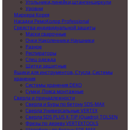
Угольники,линейки,штангенциркули
Уровни
Маркера Корея
Насадки РемоКолор Professional
Средства индивидуальной защиты
Маски сварочные
Очки Наколенники Наушники
Разное
Респираторы
Спец одежда
Щитки защитные
Ящики для инструментов, Стусла ,Системы
хранения
Системы хранения DEKO
Сумки ,Пояса монтажные
Сверла и принадлежности
Сверла и Буры по бетону SDS-MAX
Сверла Универсальные VERTEX
Сверла SDS PLUS X-TIP (Quadro) TOLSEN
Фрезы по дереву VERTEXTOOLS
Штроберы по бетону SDS MAX