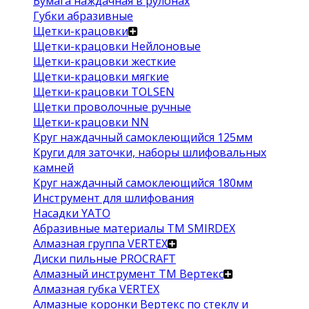
Бумага наждачная в рулонах
Губки абразивные
Щетки-крацовки
Щетки-крацовки Нейлоновые
Щетки-крацовки жесткие
Щетки-крацовки мягкие
Щетки-крацовки TOLSEN
Щетки проволочные ручные
Щетки-крацовки NN
Круг наждачный самоклеющийся 125мм
Круги для заточки, наборы шлифовальных
камней
Круг наждачный самоклеющийся 180мм
Инструмент для шлифования
Насадки YATO
Абразивные материалы ТМ SMIRDEX
Алмазная группа VERTEX
Диски пильные PROCRAFT
Алмазный инструмент ТМ Вертекс
Алмазная губка VERTEX
Алмазные коронки Вертекс по стеклу и