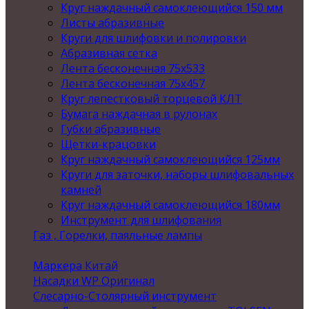
Круг наждачный самоклеющийся 150 мм
Листы абразивные
Круги для шлифовки и полировки
Абразивная сетка
Лента бесконечная 75х533
Лента бесконечная 75х457
Круг лепестковый торцевой КЛТ
Бумага наждачная в рулонах
Губки абразивные
Щетки-крацовки
Круг наждачный самоклеющийся 125мм
Круги для заточки, наборы шлифовальных
камней
Круг наждачный самоклеющийся 180мм
Инструмент для шлифования
Газ , Горелки, паяльные лампы
Маркера Китай
Насадки WP Оригинал
Слесарно-Столярный инструмент