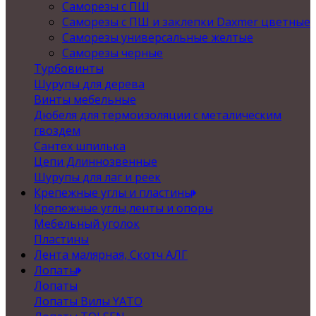
Саморезы с ПШ
Саморезы с ПШ и заклепки Daxmer цветные
Саморезы универсальные желтые
Саморезы черные
Турбовинты
Шурупы для дерева
Винты мебельные
Дюбеля для термоизоляции с металическим
гвоздем
Сантех шпилька
Цепи Длиннозвенные
Шурупы для лаг и реек
Крепежные углы и пластины
Крепежные углы,ленты и опоры
Мебельный уголок
Пластины
Лента малярная, Скотч АЛГ
Лопаты
Лопаты
Лопаты Вилы YATO