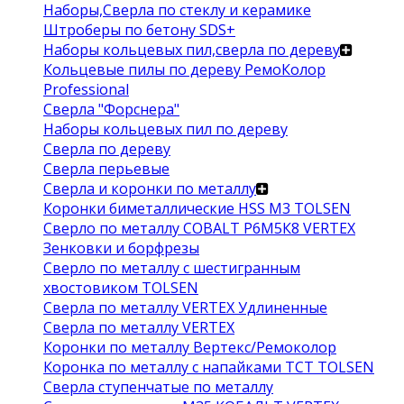
Наборы,Сверла по стеклу и керамике
Штроберы по бетону SDS+
Наборы кольцевых пил,сверла по дереву
Кольцевые пилы по дереву РемоКолор
Professional
Сверла "Форснера"
Наборы кольцевых пил по дереву
Сверла по дереву
Сверла перьевые
Сверла и коронки по металлу
Коронки биметаллические HSS M3 TOLSEN
Сверло по металлу COBALT Р6М5К8 VERTEX
Зенковки и борфрезы
Сверло по металлу с шестигранным
хвостовиком TOLSEN
Сверла по металлу VERTEX Удлиненные
Сверла по металлу VERTEX
Коронки по металлу Вертекс/Ремоколор
Коронка по металлу с напайками TCT TOLSEN
Сверла ступенчатые по металлу