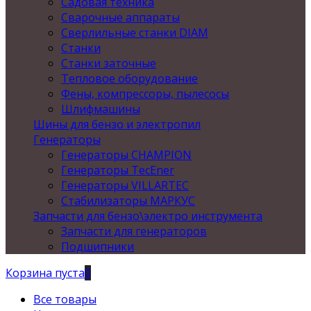
Садовая техника
Сварочные аппараты
Сверлильные станки DIAM
Станки
Станки заточные
Тепловое оборудование
Фены, компрессоры, пылесосы
Шлифмашины
Шины для бензо и электропил
Генераторы
Генераторы CHAMPION
Генераторы TecEner
Генераторы VILLARTEC
Стабилизаторы МАРКУС
Запчасти для бензо\электро инструмента
Запчасти для генераторов
Подшипники
Корзина пуста
0
Все товары