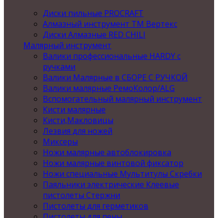
Диски пильные PROCRAFT
Алмазный инструмент ТМ Вертекс
Диски Алмазные RED CHILI
Малярный инструмент
Валики профессиональные HARDY с
ручками
Валики Малярные в СБОРЕ С РУЧКОЙ
Валики малярные РемоКолор/ALG
Вспомогательный малярный инструмент
Кисти малярные
Кисти,Макловицы
Лезвия для ножей
Миксеры
Ножи малярные автоблокировка
Ножи малярные винтовой фиксатор
Ножи специальные Мультитулы Скребки
Паяльники электрические Клеевые
пистолеты Стержни
Пистолеты для герметиков
Пистолеты для пены