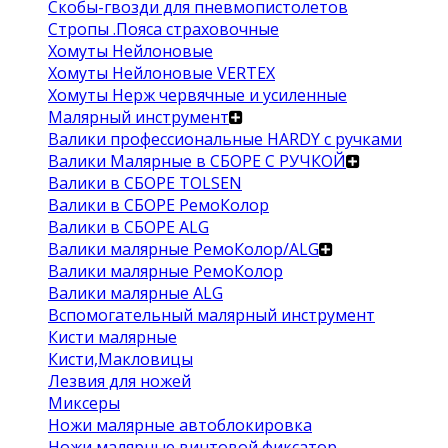
Скобы-гвозди для пневмопистолетов
Стропы .Пояса страховочные
Хомуты Нейлоновые
Хомуты Нейлоновые VERTEX
Хомуты Нерж червячные и усиленные
Малярный инструмент
Валики профессиональные HARDY с ручками
Валики Малярные в СБОРЕ С РУЧКОЙ
Валики в СБОРЕ TOLSEN
Валики в СБОРЕ РемоКолор
Валики в СБОРЕ ALG
Валики малярные РемоКолор/ALG
Валики малярные РемоКолор
Валики малярные ALG
Вспомогательный малярный инструмент
Кисти малярные
Кисти,Макловицы
Лезвия для ножей
Миксеры
Ножи малярные автоблокировка
Ножи малярные винтовой фиксатор