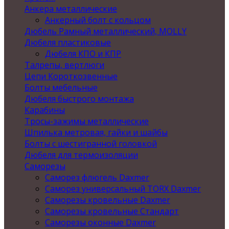
Анкера металлические
Анкерный болт с кольцом
Дюбель Рамный металлический, MOLLY
Дюбеля пластиковые
Дюбеля КПО и КПР
Талрепы, вертлюги
Цепи Короткозвенные
Болты мебельные
Дюбеля быстрого монтажа
Карабины
Тросы-зажимы металлические
Шпилька метровая, гайки и шайбы
Болты с шестигранной головкой
Дюбеля для термоизоляции
Саморезы
Саморез флюгель Daxmer
Саморез универсальный TORX Daxmer
Саморезы кровельные Daxmer
Саморезы кровельные Стандарт
Саморезы оконные Daxmer