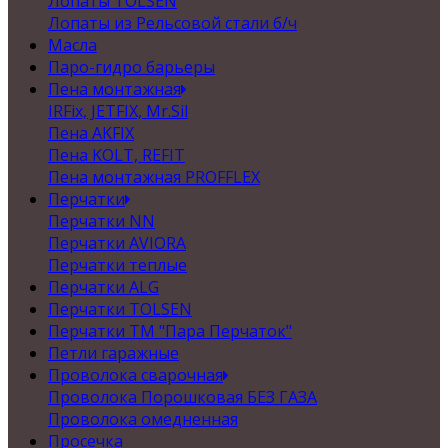
Лопаты TOLSEN
Лопаты из Рельсовой стали б/ч
Масла
Паро-гидро барьеры
Пена монтажная
IRFix, JETFIX, Mr.Sil
Пена AKFIX
Пена KOLT, REFIT
Пена монтажная PROFFLEX
Перчатки
Перчатки NN
Перчатки AVIORA
Перчатки теплые
Перчатки ALG
Перчатки TOLSEN
Перчатки ТМ "Пара Перчаток"
Петли гаражные
Проволока сварочная
Проволока Порошковая БЕЗ ГАЗА
Проволока омедненная
Просечка