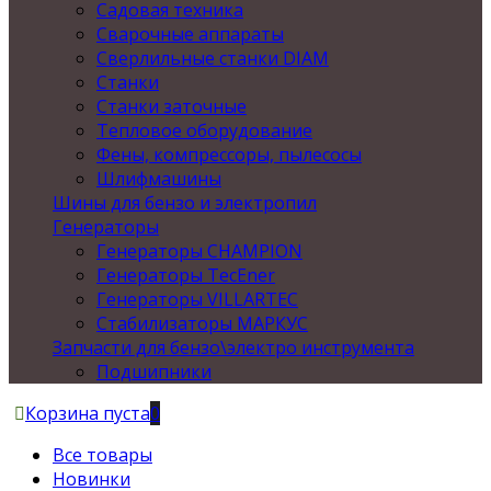
Садовая техника
Сварочные аппараты
Сверлильные станки DIAM
Станки
Станки заточные
Тепловое оборудование
Фены, компрессоры, пылесосы
Шлифмашины
Шины для бензо и электропил
Генераторы
Генераторы CHAMPION
Генераторы TecEner
Генераторы VILLARTEC
Стабилизаторы МАРКУС
Запчасти для бензо\электро инструмента
Подшипники
Корзина пуста
0
Все товары
Новинки