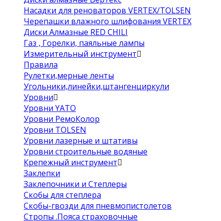
Насадки для реноваторов VERTEX/TOLSEN
Черепашки влажного шлифования VERTEX
Диски Алмазные RED CHILI
Газ , Горелки, паяльные лампы
Измерительный инструмент
Правила
Рулетки,мерные ленты
Угольники,линейки,штангенциркули
Уровни
Уровни YATO
Уровни РемоКолор
Уровни TOLSEN
Уровни лазерные и штативы
Уровни строительные водяные
Крепежный инструмент
Заклепки
Заклепочники и Степлеры
Скобы для степлера
Скобы-гвозди для пневмопистолетов
Стропы .Пояса страховочные