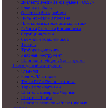
Диэлектрический инструмент TOLSEN
Ключи и наборы
Отвертки,биты,наборы
Пилы,ножовки и полотна
Плиткорезы,стеклорезы,крестики
Рубанки,Стамески,Напильники
Струбцина,тиски
Съемники подшипников
Топоры
Труборезы,метчики
Ударный инструмент
Шарнирно-губцевый инструмент
Штукатурный инструмент
Гладилки
Кельма/Мастерки
Терки П/У и Пенопластовые
Терки с покрытиями
Шпатель малярный Черный
Шпателя Профи
Шпателя резиновые/пластиковые