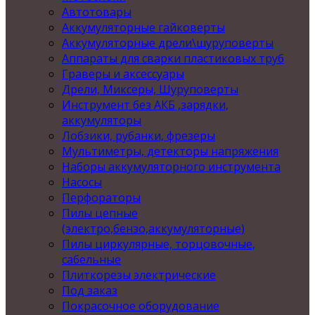
Автотовары
Аккумуляторные гайковерты
Аккумуляторные дрели\шуруповерты
Аппараты для сварки пластиковых труб
Граверы и аксессуары
Дрели, Миксеры, Шуруповерты
Инструмент без АКБ ,зарядки,
аккумуляторы
Лобзики, рубанки, фрезеры
Мультиметры, детекторы напряжения
Наборы аккумуляторного инструмента
Насосы
Перфораторы
Пилы цепные
(электро,бензо,аккумуляторные)
Пилы циркулярные, торцовочные,
сабельные
Плиткорезы электрические
Под заказ
Покрасочное оборудование