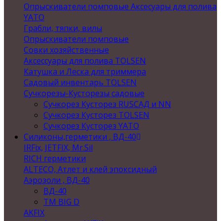
Опрыскиватели помповые Аксесуары для полива
YATO
Грабли, тяпки, вилы
Опрыскиватели помповые
Совки хозяйственные
Аксессуары для полива TOLSEN
Катушка и Леска для триммера
Садовый инвентарь TOLSEN
Сучкорезы-Кусторезы садовые
Сучкорез Кусторез RUSСАД и NN
Сучкорез Кусторез TOLSEN
Сучкорез Кусторез YATO
Силиконы,герметики , ВД-40
IRFix, JETFIX, Mr.Sil
RICH герметики
ALTECO, Атлет и клей эпоксидный
Аэрозоли , ВД-40
ВД-40
TM BIG D
AKFIX