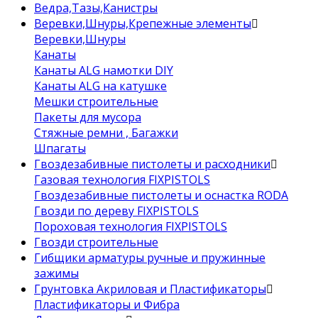
Ведра,Тазы,Канистры
Веревки,Шнуры,Крепежные элементы
Веревки,Шнуры
Канаты
Канаты ALG намотки DIY
Канаты ALG на катушке
Мешки строительные
Пакеты для мусора
Стяжные ремни , Багажки
Шпагаты
Гвоздезабивные пистолеты и расходники
Газовая технология FIXPISTOLS
Гвоздезабивные пистолеты и оснастка RODA
Гвозди по дереву FIXPISTOLS
Пороховая технология FIXPISTOLS
Гвозди строительные
Гибщики арматуры ручные и пружинные
зажимы
Грунтовка Акриловая и Пластификаторы
Пластификаторы и Фибра