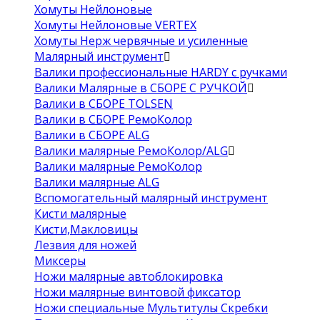
Хомуты Нейлоновые
Хомуты Нейлоновые VERTEX
Хомуты Нерж червячные и усиленные
Малярный инструмент
Валики профессиональные HARDY с ручками
Валики Малярные в СБОРЕ С РУЧКОЙ
Валики в СБОРЕ TOLSEN
Валики в СБОРЕ РемоКолор
Валики в СБОРЕ ALG
Валики малярные РемоКолор/ALG
Валики малярные РемоКолор
Валики малярные ALG
Вспомогательный малярный инструмент
Кисти малярные
Кисти,Макловицы
Лезвия для ножей
Миксеры
Ножи малярные автоблокировка
Ножи малярные винтовой фиксатор
Ножи специальные Мультитулы Скребки