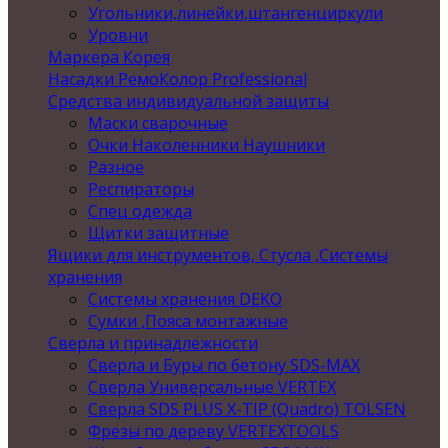
Угольники,линейки,штангенциркули
Уровни
Маркера Корея
Насадки РемоКолор Professional
Средства индивидуальной защиты
Маски сварочные
Очки Наколенники Наушники
Разное
Респираторы
Спец одежда
Щитки защитные
Ящики для инструментов, Стусла ,Системы
хранения
Системы хранения DEKO
Сумки ,Пояса монтажные
Сверла и принадлежности
Сверла и Буры по бетону SDS-MAX
Сверла Универсальные VERTEX
Сверла SDS PLUS X-TIP (Quadro) TOLSEN
Фрезы по дереву VERTEXTOOLS