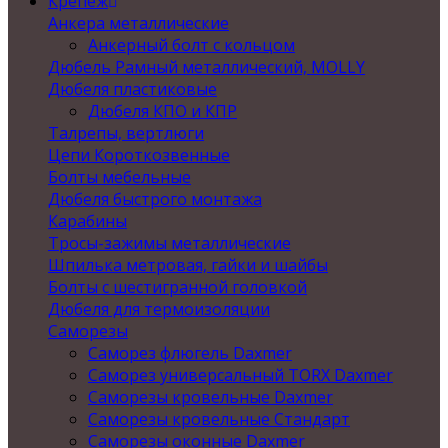
Крепеж
Анкера металлические
Анкерный болт с кольцом
Дюбель Рамный металлический, MOLLY
Дюбеля пластиковые
Дюбеля КПО и КПР
Талрепы, вертлюги
Цепи Короткозвенные
Болты мебельные
Дюбеля быстрого монтажа
Карабины
Тросы-зажимы металлические
Шпилька метровая, гайки и шайбы
Болты с шестигранной головкой
Дюбеля для термоизоляции
Саморезы
Саморез флюгель Daxmer
Саморез универсальный TORX Daxmer
Саморезы кровельные Daxmer
Саморезы кровельные Стандарт
Саморезы оконные Daxmer