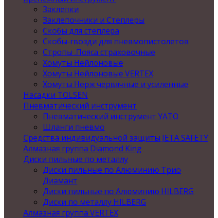
Заклепки
Заклепочники и Степлеры
Скобы для степлера
Скобы-гвозди для пневмопистолетов
Стропы .Пояса страховочные
Хомуты Нейлоновые
Хомуты Нейлоновые VERTEX
Хомуты Нерж червячные и усиленные
Насадки TOLSEN
Пневматический инструмент
Пневматический инструмент YATO
Шланги пневмо
Средства индивидуальной защиты JETA SAFETY
Алмазная группа Diamond King
Диски пильные по металлу
Диски пильные по Алюминию Трио
Диамант
Диски пильные по Алюминию HILBERG
Диски по металлу HILBERG
Алмазная группа VERTEX