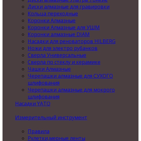
Диски алмазные для гравировки
Кольца переходные
Коронки Алмазные
Коронки Алмазные для УШМ
Коронки алмазные DIAM
Насадки для реноваторов HILBERG
Ножи для электро рубанков
Сверла Универсальные
Сверла по стеклу и керамике
Чашки Алмазные
Черепашки алмазные для СУХОГО
шлифования
Черепашки алмазные для мокрого
шлифования
Насадки YATO
Измерительный инструмент
Правила
Рулетки,мерные ленты