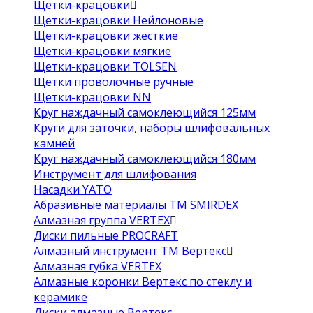
Щетки-крацовки
Щетки-крацовки Нейлоновые
Щетки-крацовки жесткие
Щетки-крацовки мягкие
Щетки-крацовки TOLSEN
Щетки проволочные ручные
Щетки-крацовки NN
Круг наждачный самоклеющийся 125мм
Круги для заточки, наборы шлифовальных
камней
Круг наждачный самоклеющийся 180мм
Инструмент для шлифования
Насадки YATO
Абразивные материалы ТМ SMIRDEX
Алмазная группа VERTEX
Диски пильные PROCRAFT
Алмазный инструмент ТМ Вертекс
Алмазная губка VERTEX
Алмазные коронки Вертекс по стеклу и
керамике
Диски алмазные Вертекс