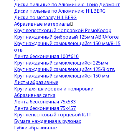
Диски пильные по Алюминию Трио Диамант
Диски пильные по Алюминию HILBERG
Диски по металлу HILBERG
Абразивные материалы
Круг лепестковый с оправкой РемоКолор
Круг наждачный фибровый 125мм ABRAforce
Круг наждачный самоклеющийся 150 мм/8-15
отв
Лента бесконечная 100*610
Круг наждачный самоклеющийся 225мм
Круг наждачный самоклеющийся 125/8 отв
Круг наждачный самоклеющийся 150 мм
Листы абразивные
Круги для шлифовки и полировки
Абразивная сетка
Лента бесконечная 75х533
Лента бесконечная 75х457
Круг лепестковый торцевой КЛТ
Бумага наждачная в рулонах
Губки абразивные