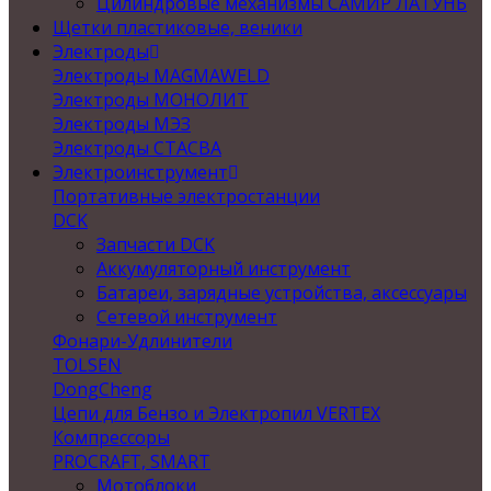
Цилиндровые механизмы САМИР ЛАТУНЬ
Щетки пластиковые, веники
Электроды
Электроды MAGMAWELD
Электроды МОНОЛИТ
Электроды МЭЗ
Электроды СТАСВА
Электроинструмент
Портативные электростанции
DCK
Запчасти DCK
Аккумуляторный инструмент
Батареи, зарядные устройства, аксессуары
Сетевой инструмент
Фонари-Удлинители
TOLSEN
DongCheng
Цепи для Бензо и Электропил VERTEX
Компрессоры
PROCRAFT, SMART
Мотоблоки