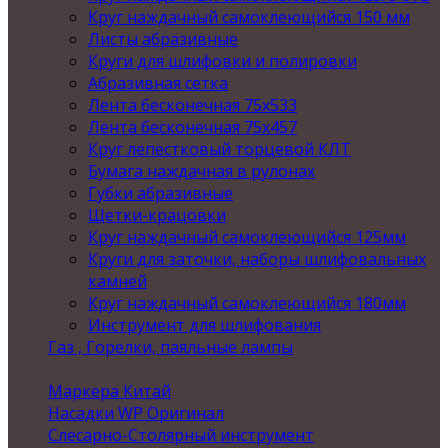
Круг наждачный самоклеющийся 150 мм
Листы абразивные
Круги для шлифовки и полировки
Абразивная сетка
Лента бесконечная 75х533
Лента бесконечная 75х457
Круг лепестковый торцевой КЛТ
Бумага наждачная в рулонах
Губки абразивные
Щетки-крацовки
Круг наждачный самоклеющийся 125мм
Круги для заточки, наборы шлифовальных
камней
Круг наждачный самоклеющийся 180мм
Инструмент для шлифования
Газ , Горелки, паяльные лампы
Маркера Китай
Насадки WP Оригинал
Слесарно-Столярный инструмент