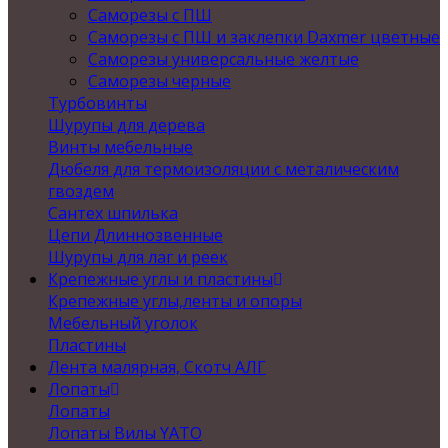
Саморезы с ПШ
Саморезы с ПШ и заклепки Daxmer цветные
Саморезы универсальные желтые
Саморезы черные
Турбовинты
Шурупы для дерева
Винты мебельные
Дюбеля для термоизоляции с металическим
гвоздем
Сантех шпилька
Цепи Длиннозвенные
Шурупы для лаг и реек
Крепежные углы и пластины
Крепежные углы,ленты и опоры
Мебельный уголок
Пластины
Лента малярная, Скотч АЛГ
Лопаты
Лопаты
Лопаты Вилы YATO