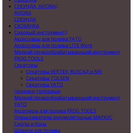
СЕКУНДА, AVIORA
AVIORA
СЕКУНДА
СКОБЯНКА
Садовый инструмент
Аксессуары для полива YATO
Аксессуары для полива LITE Werk
Мелкий почвообрабатывающий инструмент
FROG TOOLS
Секаторы
Секаторы VERTEX, RUSСАД и NN
Секаторы TOLSEN
Секаторы YATO
Черенки,топорище
Мелкий почвообрабатывающий инструмент
YATO
Аксесуары для полива FROG TOOLS
Опрыскиватели аккумуляторные МАРКУС
Серпы и Косы
Шланги для полива