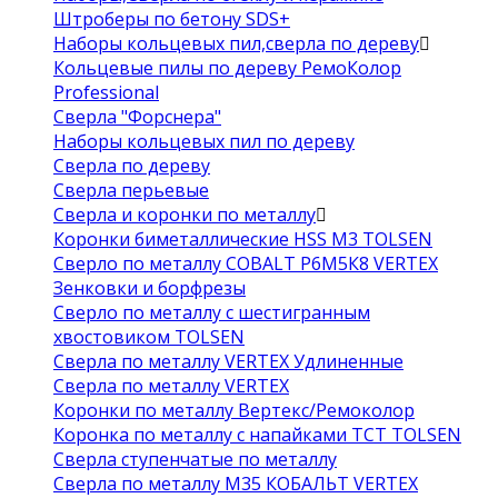
Штроберы по бетону SDS+
Наборы кольцевых пил,сверла по дереву
Кольцевые пилы по дереву РемоКолор
Professional
Сверла "Форснера"
Наборы кольцевых пил по дереву
Сверла по дереву
Сверла перьевые
Сверла и коронки по металлу
Коронки биметаллические HSS M3 TOLSEN
Сверло по металлу COBALT Р6М5К8 VERTEX
Зенковки и борфрезы
Сверло по металлу с шестигранным
хвостовиком TOLSEN
Сверла по металлу VERTEX Удлиненные
Сверла по металлу VERTEX
Коронки по металлу Вертекс/Ремоколор
Коронка по металлу с напайками TCT TOLSEN
Сверла ступенчатые по металлу
Сверла по металлу М35 КОБАЛЬТ VERTEX