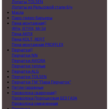
Лопаты TOLSEN
Лопаты из Рельсовой стали б/ч
Масла
Паро-гидро барьеры
Пена монтажная
IRFix, JETFIX, Mr.Sil
Пена AKFIX
Пена KOLT, REFIT
Пена монтажная PROFFLEX
Перчатки
Перчатки NN
Перчатки AVIORA
Перчатки теплые
Перчатки ALG
Перчатки TOLSEN
Перчатки ТМ "Пара Перчаток"
Петли гаражные
Проволока сварочная
Проволока Порошковая БЕЗ ГАЗА
Проволока омедненная
Просечка