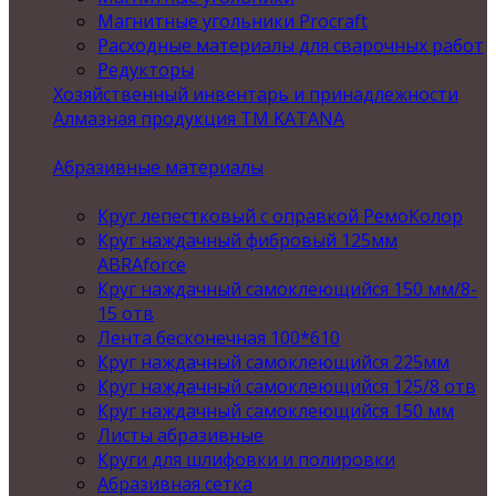
Магнитные угольники Procraft
Расходные материалы для сварочных работ
Редукторы
Хозяйственный инвентарь и принадлежности
Алмазная продукция ТМ KATANA
Абразивные материалы
Круг лепестковый с оправкой РемоКолор
Круг наждачный фибровый 125мм
ABRAforce
Круг наждачный самоклеющийся 150 мм/8-
15 отв
Лента бесконечная 100*610
Круг наждачный самоклеющийся 225мм
Круг наждачный самоклеющийся 125/8 отв
Круг наждачный самоклеющийся 150 мм
Листы абразивные
Круги для шлифовки и полировки
Абразивная сетка