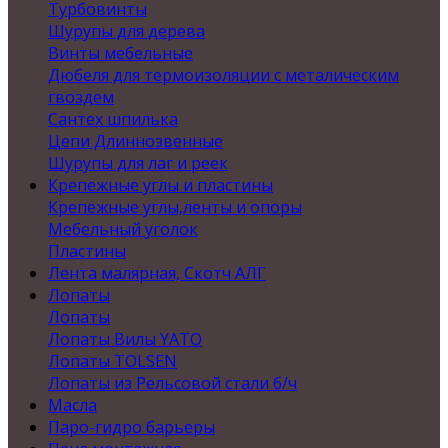
Турбовинты
Шурупы для дерева
Винты мебельные
Дюбеля для термоизоляции с металическим
гвоздем
Сантех шпилька
Цепи Длиннозвенные
Шурупы для лаг и реек
Крепежные углы и пластины
Крепежные углы,ленты и опоры
Мебельный уголок
Пластины
Лента малярная, Скотч АЛГ
Лопаты
Лопаты
Лопаты Вилы YATO
Лопаты TOLSEN
Лопаты из Рельсовой стали б/ч
Масла
Паро-гидро барьеры