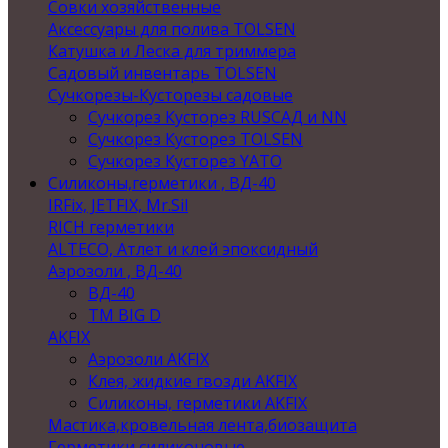
Совки хозяйственные
Аксессуары для полива TOLSEN
Катушка и Леска для триммера
Садовый инвентарь TOLSEN
Сучкорезы-Кусторезы садовые
Сучкорез Кусторез RUSСАД и NN
Сучкорез Кусторез TOLSEN
Сучкорез Кусторез YATO
Силиконы,герметики , ВД-40
IRFix, JETFIX, Mr.Sil
RICH герметики
ALTECO, Атлет и клей эпоксидный
Аэрозоли , ВД-40
ВД-40
TM BIG D
AKFIX
Аэрозоли AKFIX
Клея, жидкие гвозди AKFIX
Силиконы, герметики AKFIX
Мастика,кровельная лента,биозащита
Герметики силиконовые