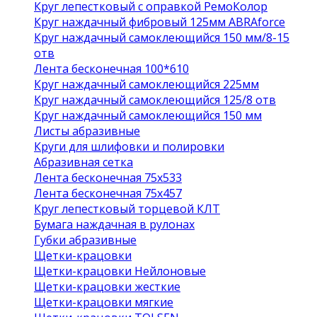
Круг лепестковый с оправкой РемоКолор
Круг наждачный фибровый 125мм ABRAforce
Круг наждачный самоклеющийся 150 мм/8-15
отв
Лента бесконечная 100*610
Круг наждачный самоклеющийся 225мм
Круг наждачный самоклеющийся 125/8 отв
Круг наждачный самоклеющийся 150 мм
Листы абразивные
Круги для шлифовки и полировки
Абразивная сетка
Лента бесконечная 75х533
Лента бесконечная 75х457
Круг лепестковый торцевой КЛТ
Бумага наждачная в рулонах
Губки абразивные
Щетки-крацовки
Щетки-крацовки Нейлоновые
Щетки-крацовки жесткие
Щетки-крацовки мягкие