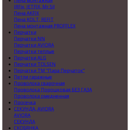
Пена монтажная
IRFix, JETFIX, Mr.Sil
Пена AKFIX
Пена KOLT, REFIT
Пена монтажная PROFFLEX
Перчатки
Перчатки NN
Перчатки AVIORA
Перчатки теплые
Перчатки ALG
Перчатки TOLSEN
Перчатки ТМ "Пара Перчаток"
Петли гаражные
Проволока сварочная
Проволока Порошковая БЕЗ ГАЗА
Проволока омедненная
Просечка
СЕКУНДА, AVIORA
AVIORA
СЕКУНДА
СКОБЯНКА