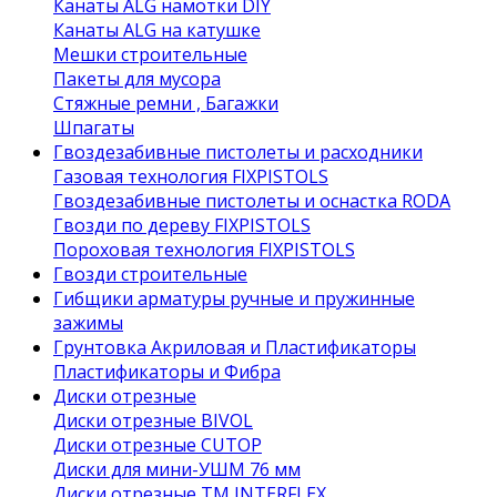
Канаты ALG намотки DIY
Канаты ALG на катушке
Мешки строительные
Пакеты для мусора
Стяжные ремни , Багажки
Шпагаты
Гвоздезабивные пистолеты и расходники
Газовая технология FIXPISTOLS
Гвоздезабивные пистолеты и оснастка RODA
Гвозди по дереву FIXPISTOLS
Пороховая технология FIXPISTOLS
Гвозди строительные
Гибщики арматуры ручные и пружинные
зажимы
Грунтовка Акриловая и Пластификаторы
Пластификаторы и Фибра
Диски отрезные
Диски отрезные BIVOL
Диски отрезные CUTOP
Диски для мини-УШМ 76 мм
Диски отрезные ТМ INTERFLEX