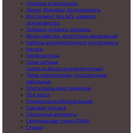
Граверы и аксессуары
Дрели, Миксеры, Шуруповерты
Инструмент без АКБ ,зарядки,
аккумуляторы
Лобзики, рубанки, фрезеры
Мультиметры, детекторы напряжения
Наборы аккумуляторного инструмента
Насосы
Перфораторы
Пилы цепные
(электро,бензо,аккумуляторные)
Пилы циркулярные, торцовочные,
сабельные
Плиткорезы электрические
Под заказ
Покрасочное оборудование
Садовая техника
Сварочные аппараты
Сверлильные станки DIAM
Станки