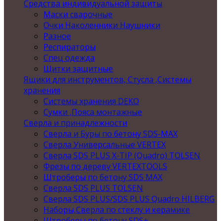
Средства индивидуальной защиты
Маски сварочные
Очки Наколенники Наушники
Разное
Респираторы
Спец одежда
Щитки защитные
Ящики для инструментов, Стусла ,Системы
хранения
Системы хранения DEKO
Сумки ,Пояса монтажные
Сверла и принадлежности
Сверла и Буры по бетону SDS-MAX
Сверла Универсальные VERTEX
Сверла SDS PLUS X-TIP (Quadro) TOLSEN
Фрезы по дереву VERTEXTOOLS
Штроберы по бетону SDS MAX
Сверла SDS PLUS TOLSEN
Сверла SDS PLUS/SDS PLUS Quadro HILBERG
Наборы,Сверла по стеклу и керамике
Штроберы по бетону SDS+