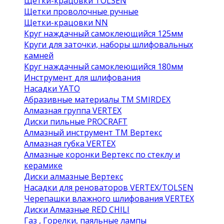
Щетки-крацовки TOLSEN
Щетки проволочные ручные
Щетки-крацовки NN
Круг наждачный самоклеющийся 125мм
Круги для заточки, наборы шлифовальных
камней
Круг наждачный самоклеющийся 180мм
Инструмент для шлифования
Насадки YATO
Абразивные материалы ТМ SMIRDEX
Алмазная группа VERTEX
Диски пильные PROCRAFT
Алмазный инструмент ТМ Вертекс
Алмазная губка VERTEX
Алмазные коронки Вертекс по стеклу и
керамике
Диски алмазные Вертекс
Насадки для реноваторов VERTEX/TOLSEN
Черепашки влажного шлифования VERTEX
Диски Алмазные RED CHILI
Газ , Горелки, паяльные лампы