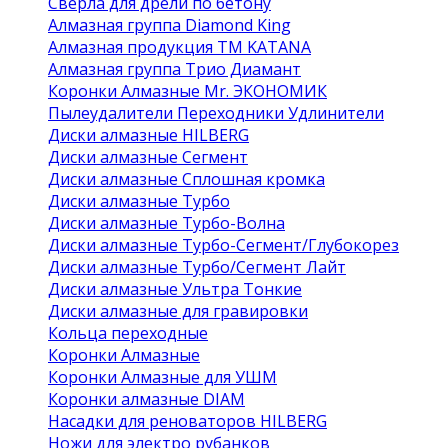
Сверла для дрели по бетону
Алмазная группа Diamond King
Алмазная продукция ТМ KATANA
Алмазная группа Трио Диамант
Коронки Алмазные Mr. ЭКОНОМИК
Пылеудалители Переходники Удлинители
Диски алмазные HILBERG
Диски алмазные Сегмент
Диски алмазные Сплошная кромка
Диски алмазные Турбо
Диски алмазные Турбо-Волна
Диски алмазные Турбо-Сегмент/Глубокорез
Диски алмазные Турбо/Сегмент Лайт
Диски алмазные Ультра Тонкие
Диски алмазные для гравировки
Кольца переходные
Коронки Алмазные
Коронки Алмазные для УШМ
Коронки алмазные DIAM
Насадки для реноваторов HILBERG
Ножи для электро рубанков