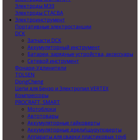
Электроды МЭЗ
Электроды СТАСВА
Электроинструмент
Портативные электростанции
DCK
Запчасти DCK
Аккумуляторный инструмент
Батареи, зарядные устройства, аксессуары
Сетевой инструмент
Фонари-Удлинители
TOLSEN
DongCheng
Цепи для Бензо и Электропил VERTEX
Компрессоры
PROCRAFT, SMART
Мотоблоки
Автотовары
Аккумуляторные гайковерты
Аккумуляторные дрели\шуруповерты
Аппараты для сварки пластиковых труб