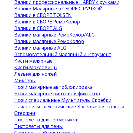
Валики профессиональные HARDY с ручками
Валики Малярные в СБОРЕ С РУЧКОЙ
Валики в СБОРЕ TOLSEN
Валики в СБОРЕ РемоКолор
Валики в СБОРЕ ALG
Валики малярные РемоКолор/ALG
Валики малярные РемоКолор
Валики малярные ALG
Вспомогательный малярный инструмент
Кисти малярные
Кисти,Макловицы
Лезвия для ножей
Миксеры
Ножи малярные автоблокировка
Ножи малярные винтовой фиксатор
Ножи специальные Мультитулы Скребки
Паяльники электрические Клеевые пистолеты
Стержни
Пистолеты для герметиков
Пистолеты для пены
Специальный инструмент