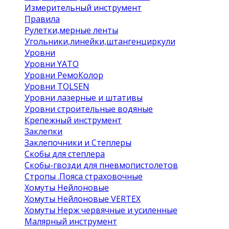
Измерительный инструмент
Правила
Рулетки,мерные ленты
Угольники,линейки,штангенциркули
Уровни
Уровни YATO
Уровни РемоКолор
Уровни TOLSEN
Уровни лазерные и штативы
Уровни строительные водяные
Крепежный инструмент
Заклепки
Заклепочники и Степлеры
Скобы для степлера
Скобы-гвозди для пневмопистолетов
Стропы .Пояса страховочные
Хомуты Нейлоновые
Хомуты Нейлоновые VERTEX
Хомуты Нерж червячные и усиленные
Малярный инструмент