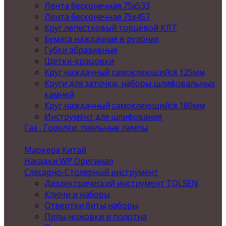
Лента бесконечная 75х533
Лента бесконечная 75х457
Круг лепестковый торцевой КЛТ
Бумага наждачная в рулонах
Губки абразивные
Щетки-крацовки
Круг наждачный самоклеющийся 125мм
Круги для заточки, наборы шлифовальных
камней
Круг наждачный самоклеющийся 180мм
Инструмент для шлифования
Газ , Горелки, паяльные лампы
Маркера Китай
Насадки WP Оригинал
Слесарно-Столярный инструмент
Диэлектрический инструмент TOLSEN
Ключи и наборы
Отвертки,биты,наборы
Пилы,ножовки и полотна