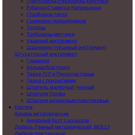
Плиткорезы,стеклорезы,крестики
Рубанки,Стамески,Напильники
Струбцина,тиски
Съемники подшипников
Топоры
Труборезы,метчики
Ударный инструмент
Шарнирно-губцевый инструмент
Штукатурный инструмент
Гладилки
Кельма/Мастерки
Терки П/У и Пенопластовые
Терки с покрытиями
Шпатель малярный Черный
Шпателя Профи
Шпателя резиновые/пластиковые
Крепеж
Анкера металлические
Анкерный болт с кольцом
Дюбель Рамный металлический, MOLLY
Дюбеля пластиковые