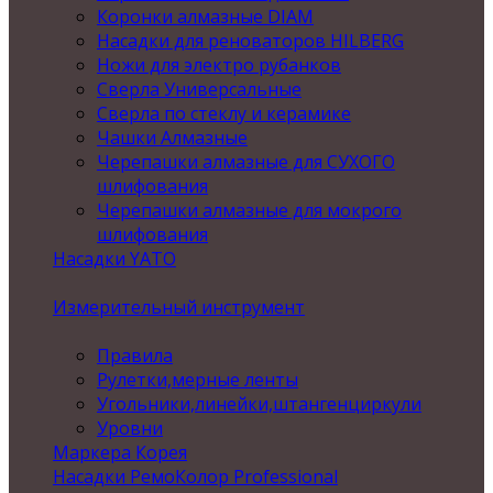
Коронки алмазные DIAM
Насадки для реноваторов HILBERG
Ножи для электро рубанков
Сверла Универсальные
Сверла по стеклу и керамике
Чашки Алмазные
Черепашки алмазные для СУХОГО
шлифования
Черепашки алмазные для мокрого
шлифования
Насадки YATO
Измерительный инструмент
Правила
Рулетки,мерные ленты
Угольники,линейки,штангенциркули
Уровни
Маркера Корея
Насадки РемоКолор Professional