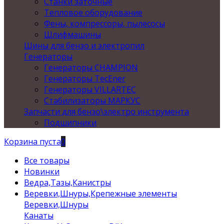
Станки заточные
Тепловое оборудование
Фены, компрессоры, пылесосы
Шлифмашины
Шины для бензо и электропил
Генераторы
Генераторы CHAMPION
Генераторы TecEner
Генераторы VILLARTEC
Стабилизаторы МАРКУС
Запчасти для бензо\электро инструмента
Подшипники
Корзина пуста
0
Все товары
Новинки
Ведра,Тазы,Канистры
Веревки,Шнуры,Крепежные элементы
Веревки,Шнуры
Канаты