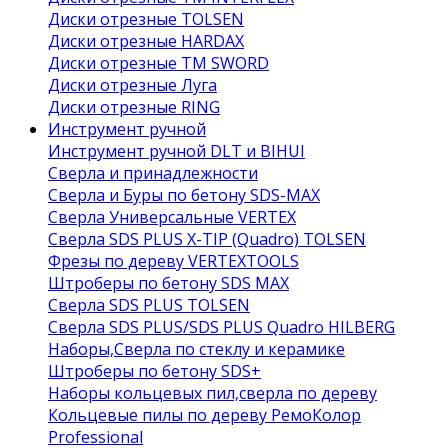
Диски отрезные TOLSEN
Диски отрезные HARDAX
Диски отрезные ТМ SWORD
Диски отрезные Луга
Диски отрезные RING
Инструмент ручной
Инструмент ручной DLT и BIHUI
Сверла и принадлежности
Сверла и Буры по бетону SDS-MAX
Сверла Универсальные VERTEX
Сверла SDS PLUS X-TIP (Quadro) TOLSEN
Фрезы по дереву VERTEXTOOLS
Штроберы по бетону SDS MAX
Сверла SDS PLUS TOLSEN
Сверла SDS PLUS/SDS PLUS Quadro HILBERG
Наборы,Сверла по стеклу и керамике
Штроберы по бетону SDS+
Наборы кольцевых пил,сверла по дереву
Кольцевые пилы по дереву РемоКолор
Professional