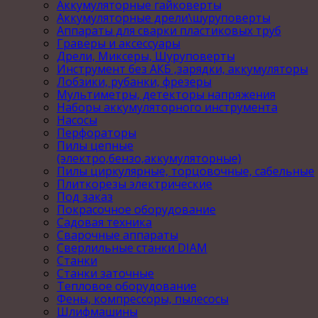
Аккумуляторные гайковерты
Аккумуляторные дрели\шуруповерты
Аппараты для сварки пластиковых труб
Граверы и аксессуары
Дрели, Миксеры, Шуруповерты
Инструмент без АКБ ,зарядки, аккумуляторы
Лобзики, рубанки, фрезеры
Мультиметры, детекторы напряжения
Наборы аккумуляторного инструмента
Насосы
Перфораторы
Пилы цепные
(электро,бензо,аккумуляторные)
Пилы циркулярные, торцовочные, сабельные
Плиткорезы электрические
Под заказ
Покрасочное оборудование
Садовая техника
Сварочные аппараты
Сверлильные станки DIAM
Станки
Станки заточные
Тепловое оборудование
Фены, компрессоры, пылесосы
Шлифмашины