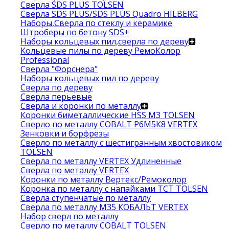
Сверла SDS PLUS TOLSEN
Сверла SDS PLUS/SDS PLUS Quadro HILBERG
Наборы,Сверла по стеклу и керамике
Штроберы по бетону SDS+
Наборы кольцевых пил,сверла по дереву
Кольцевые пилы по дереву РемоКолор
Professional
Сверла "Форснера"
Наборы кольцевых пил по дереву
Сверла по дереву
Сверла перьевые
Сверла и коронки по металлу
Коронки биметаллические HSS M3 TOLSEN
Сверло по металлу COBALT Р6М5К8 VERTEX
Зенковки и борфрезы
Сверло по металлу с шестигранным хвостовиком
TOLSEN
Сверла по металлу VERTEX Удлиненные
Сверла по металлу VERTEX
Коронки по металлу Вертекс/Ремоколор
Коронка по металлу с напайками TCT TOLSEN
Сверла ступенчатые по металлу
Сверла по металлу М35 КОБАЛЬТ VERTEX
Набор сверл по металлу
Сверло по металлу COBALT TOLSEN