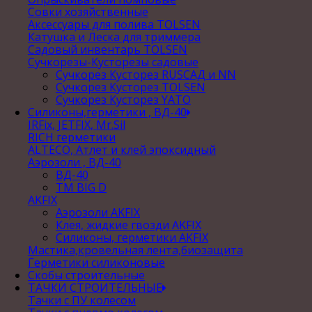
Совки хозяйственные
Аксессуары для полива TOLSEN
Катушка и Леска для триммера
Садовый инвентарь TOLSEN
Сучкорезы-Кусторезы садовые
Сучкорез Кусторез RUSСАД и NN
Сучкорез Кусторез TOLSEN
Сучкорез Кусторез YATO
Силиконы,герметики , ВД-40
IRFix, JETFIX, Mr.Sil
RICH герметики
ALTECO, Атлет и клей эпоксидный
Аэрозоли , ВД-40
ВД-40
TM BIG D
AKFIX
Аэрозоли AKFIX
Клея, жидкие гвозди AKFIX
Силиконы, герметики AKFIX
Мастика,кровельная лента,биозащита
Герметики силиконовые
Скобы строительные
ТАЧКИ СТРОИТЕЛЬНЫЕ
Тачки с ПУ колесом