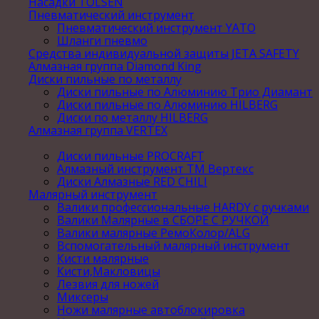
Насадки TOLSEN
Пневматический инструмент
Пневматический инструмент YATO
Шланги пневмо
Средства индивидуальной защиты JETA SAFETY
Алмазная группа Diamond King
Диски пильные по металлу
Диски пильные по Алюминию Трио Диамант
Диски пильные по Алюминию HILBERG
Диски по металлу HILBERG
Алмазная группа VERTEX
Диски пильные PROCRAFT
Алмазный инструмент ТМ Вертекс
Диски Алмазные RED CHILI
Малярный инструмент
Валики профессиональные HARDY с ручками
Валики Малярные в СБОРЕ С РУЧКОЙ
Валики малярные РемоКолор/ALG
Вспомогательный малярный инструмент
Кисти малярные
Кисти,Макловицы
Лезвия для ножей
Миксеры
Ножи малярные автоблокировка