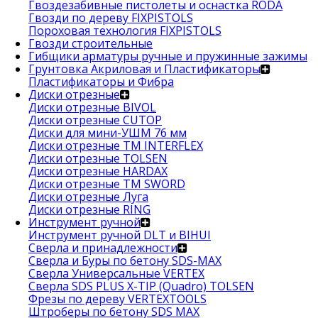
Гвоздезабивные пистолеты и оснастка RODA
Гвозди по дереву FIXPISTOLS
Пороховая технология FIXPISTOLS
Гвозди строительные
Гибщики арматуры ручные и пружинные зажимы
Грунтовка Акриловая и Пластификаторы
Пластификаторы и Фибра
Диски отрезные
Диски отрезные BIVOL
Диски отрезные CUTOP
Диски для мини-УШМ 76 мм
Диски отрезные ТМ INTERFLEX
Диски отрезные TOLSEN
Диски отрезные HARDAX
Диски отрезные ТМ SWORD
Диски отрезные Луга
Диски отрезные RING
Инструмент ручной
Инструмент ручной DLT и BIHUI
Сверла и принадлежности
Сверла и Буры по бетону SDS-MAX
Сверла Универсальные VERTEX
Сверла SDS PLUS X-TIP (Quadro) TOLSEN
Фрезы по дереву VERTEXTOOLS
Штроберы по бетону SDS MAX