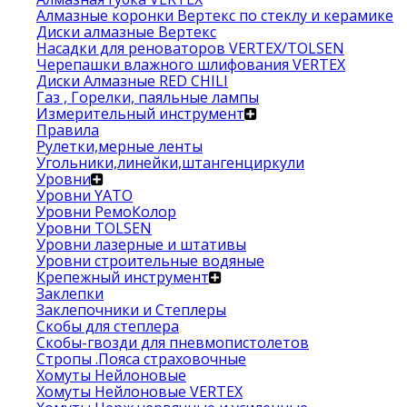
Алмазные коронки Вертекс по стеклу и керамике
Диски алмазные Вертекс
Насадки для реноваторов VERTEX/TOLSEN
Черепашки влажного шлифования VERTEX
Диски Алмазные RED CHILI
Газ , Горелки, паяльные лампы
Измерительный инструмент
Правила
Рулетки,мерные ленты
Угольники,линейки,штангенциркули
Уровни
Уровни YATO
Уровни РемоКолор
Уровни TOLSEN
Уровни лазерные и штативы
Уровни строительные водяные
Крепежный инструмент
Заклепки
Заклепочники и Степлеры
Скобы для степлера
Скобы-гвозди для пневмопистолетов
Стропы .Пояса страховочные
Хомуты Нейлоновые
Хомуты Нейлоновые VERTEX