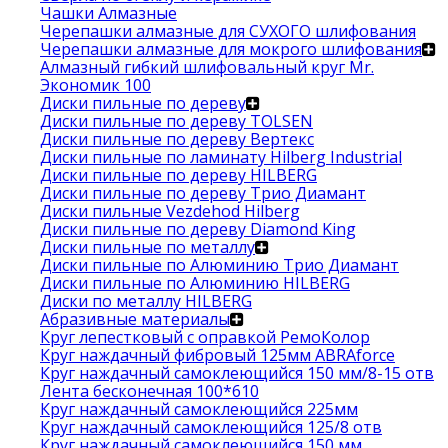
Чашки Алмазные
Черепашки алмазные для СУХОГО шлифования
Черепашки алмазные для мокрого шлифования
Алмазный гибкий шлифовальный круг Mr.
Экономик 100
Диски пильные по дереву
Диски пильные по дереву TOLSEN
Диски пильные по дереву Вертекс
Диски пильные по ламинату Hilberg Industrial
Диски пильные по дереву HILBERG
Диски пильные по дереву Трио Диамант
Диски пильные Vezdehod Hilberg
Диски пильные по дереву Diamond King
Диски пильные по металлу
Диски пильные по Алюминию Трио Диамант
Диски пильные по Алюминию HILBERG
Диски по металлу HILBERG
Абразивные материалы
Круг лепестковый с оправкой РемоКолор
Круг наждачный фибровый 125мм ABRAforce
Круг наждачный самоклеющийся 150 мм/8-15 отв
Лента бесконечная 100*610
Круг наждачный самоклеющийся 225мм
Круг наждачный самоклеющийся 125/8 отв
Круг наждачный самоклеющийся 150 мм