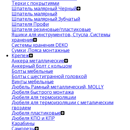
Терки с покрытиями
Шпатель малярный Черный
Шпатель малярный
Шпатель малярный Зубчатый
Шпателя Профи
Шпателя резиновые/пластиковые
Ящики для инструментов, Стусла ,Системы
хранения
Системы хранения DEKO
Сумки ,Пояса монтажные
Крепеж
Анкера металлические
Анкерный болт с кольцом
Болты мебельные
Болты с шестигранной головкой
Винты мебельные
Дюбель Рамный металлический, MOLLY
Дюбеля быстрого монтажа
Дюбеля для термоизоляции
Дюбеля для термоизоляции с металическим
гвоздем
Дюбеля пластиковые
Дюбеля КПО и КПР
Карабины
Саморезы