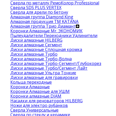
Сверла по металлу РемоКолор Professional
Сверла SDS PLUS VERTEX
Сверла для дрели по бетону
Алмазная группа Diamond King
Алмазная продукция ТМ KATANA
Алмазная группа Трио Диамант
Коронки Алмазные Mr. ЭКОНОМИК
Пылеудалители Переходники Удлинители
Диски алмазные HILBERG
Диски алмазные Сегмент
Диски алмазные Сплошная кромка
Диски алмазные Турбо
Диски алмазные Турбо-Волна
Диски алмазные Турбо-Сегмент/Глубокорез
Диски алмазные Турбо/Сегмент Лайт
Диски алмазные Ультра Тонкие
Диски алмазные для гравировки
Кольца переходные
Коронки Алмазные
Коронки Алмазные для УШМ
Коронки алмазные DIAM
Насадки для реноваторов HILBERG
Ножи для электро рубанков
Сверла Универсальные
Сверла по стеклу и керамике