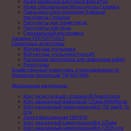
Ножи малярные винтовой фиксатор
Ножи специальные Мультитулы Скребки
Паяльники электрические Клеевые
пистолеты Стержни
Пистолеты для герметиков
Пистолеты для пены
Специальный инструмент
Насадки VERTEXTOOLS
Сварочные аксессуары
Магнитные угольники
Магнитные угольники Procraft
Расходные материалы для сварочных работ
Редукторы
Хозяйственный инвентарь и принадлежности
Алмазная продукция ТМ KATANA
Абразивные материалы
Круг лепестковый с оправкой РемоКолор
Круг наждачный фибровый 125мм ABRAforce
Круг наждачный самоклеющийся 150 мм/8-15
отв
Лента бесконечная 100*610
Круг наждачный самоклеющийся 225мм
Круг наждачный самоклеющийся 125/8 отв