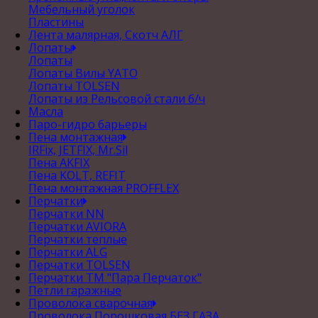
Мебельный уголок
Пластины
Лента малярная, Скотч АЛГ
Лопаты
Лопаты
Лопаты Вилы YATO
Лопаты TOLSEN
Лопаты из Рельсовой стали б/ч
Масла
Паро-гидро барьеры
Пена монтажная
IRFix, JETFIX, Mr.Sil
Пена AKFIX
Пена KOLT, REFIT
Пена монтажная PROFFLEX
Перчатки
Перчатки NN
Перчатки AVIORA
Перчатки теплые
Перчатки ALG
Перчатки TOLSEN
Перчатки ТМ "Пара Перчаток"
Петли гаражные
Проволока сварочная
Проволока Порошковая БЕЗ ГАЗА