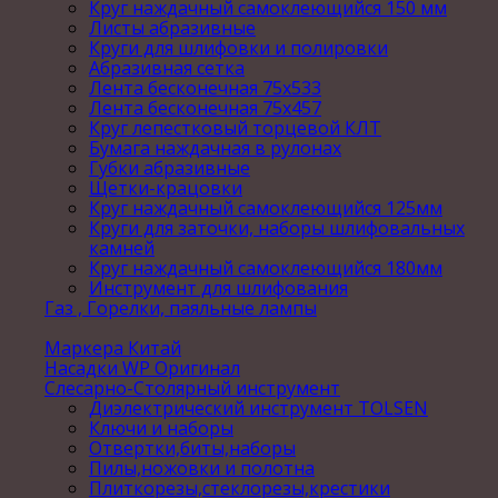
Круг наждачный самоклеющийся 150 мм
Листы абразивные
Круги для шлифовки и полировки
Абразивная сетка
Лента бесконечная 75х533
Лента бесконечная 75х457
Круг лепестковый торцевой КЛТ
Бумага наждачная в рулонах
Губки абразивные
Щетки-крацовки
Круг наждачный самоклеющийся 125мм
Круги для заточки, наборы шлифовальных
камней
Круг наждачный самоклеющийся 180мм
Инструмент для шлифования
Газ , Горелки, паяльные лампы
Маркера Китай
Насадки WP Оригинал
Слесарно-Столярный инструмент
Диэлектрический инструмент TOLSEN
Ключи и наборы
Отвертки,биты,наборы
Пилы,ножовки и полотна
Плиткорезы,стеклорезы,крестики