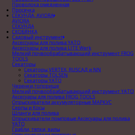
Проволока омедненная
Просечка
СЕКУНДА, AVIORA
AVIORA
СЕКУНДА
СКОБЯНКА
Садовый инструмент
Аксессуары для полива YATO
Аксессуары для полива LITE Werk
Мелкий почвообрабатывающий инструмент FROG
TOOLS
Секаторы
Секаторы VERTEX, RUSСАД и NN
Секаторы TOLSEN
Секаторы YATO
Черенки,топорище
Мелкий почвообрабатывающий инструмент YATO
Аксесуары для полива FROG TOOLS
Опрыскиватели аккумуляторные МАРКУС
Серпы и Косы
Шланги для полива
Опрыскиватели помповые Аксесуары для полива
YATO
Грабли, тяпки, вилы
Опрыскиватели помповые