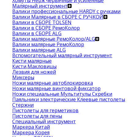
Хомуты Нерж червячные и усиленные
Малярный инструмент
Валики профессиональные HARDY с ручками
Валики Малярные в СБОРЕ С РУЧКОЙ
Валики в СБОРЕ TOLSEN
Валики в СБОРЕ РемоКолор
Валики в СБОРЕ ALG
Валики малярные РемоКолор/ALG
Валики малярные РемоКолор
Валики малярные ALG
Вспомогательный малярный инструмент
Кисти малярные
Кисти,Макловицы
Лезвия для ножей
Миксеры
Ножи малярные автоблокировка
Ножи малярные винтовой фиксатор
Ножи специальные Мультитулы Скребки
Паяльники электрические Клеевые пистолеты
Стержни
Пистолеты для герметиков
Пистолеты для пены
Специальный инструмент
Маркера Китай
Маркера Корея