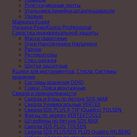
Рулетки,мерные ленты
Угольники,линейки,штангенциркули
Уровни
Маркера Корея
Насадки РемоКолор Professional
Средства индивидуальной защиты
Маски сварочные
Очки Наколенники Наушники
Разное
Респираторы
Спец одежда
Щитки защитные
Ящики для инструментов, Стусла ,Системы
хранения
Системы хранения DEKO
Сумки ,Пояса монтажные
Сверла и принадлежности
Сверла и Буры по бетону SDS-MAX
Сверла Универсальные VERTEX
Сверла SDS PLUS X-TIP (Quadro) TOLSEN
Фрезы по дереву VERTEXTOOLS
Штроберы по бетону SDS MAX
Сверла SDS PLUS TOLSEN
Сверла SDS PLUS/SDS PLUS Quadro HILBERG