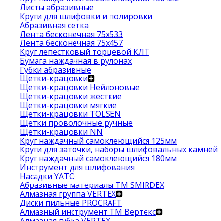
Листы абразивные
Круги для шлифовки и полировки
Абразивная сетка
Лента бесконечная 75х533
Лента бесконечная 75х457
Круг лепестковый торцевой КЛТ
Бумага наждачная в рулонах
Губки абразивные
Щетки-крацовки
Щетки-крацовки Нейлоновые
Щетки-крацовки жесткие
Щетки-крацовки мягкие
Щетки-крацовки TOLSEN
Щетки проволочные ручные
Щетки-крацовки NN
Круг наждачный самоклеющийся 125мм
Круги для заточки, наборы шлифовальных камней
Круг наждачный самоклеющийся 180мм
Инструмент для шлифования
Насадки YATO
Абразивные материалы ТМ SMIRDEX
Алмазная группа VERTEX
Диски пильные PROCRAFT
Алмазный инструмент ТМ Вертекс
Алмазная губка VERTEX