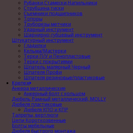
Рубанки,Стамески,Напильники
Струбцина,тиски
Съемники подшипников
Топоры
Труборезы,метчики
Ударный инструмент
Шарнирно-губцевый инструмент
Штукатурный инструмент
Гладилки
Кельма/Мастерки
Терки П/У и Пенопластовые
Терки с покрытиями
Шпатель малярный Черный
Шпателя Профи
Шпателя резиновые/пластиковые
Крепеж
Анкера металлические
Анкерный болт с кольцом
Дюбель Рамный металлический, MOLLY
Дюбеля пластиковые
Дюбеля КПО и КПР
Талрепы, вертлюги
Цепи Короткозвенные
Болты мебельные
Дюбеля быстрого монтажа