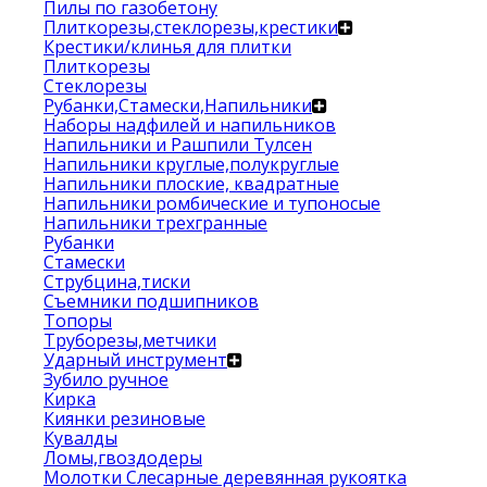
Пилы по газобетону
Плиткорезы,стеклорезы,крестики
Крестики/клинья для плитки
Плиткорезы
Стеклорезы
Рубанки,Стамески,Напильники
Наборы надфилей и напильников
Напильники и Рашпили Тулсен
Напильники круглые,полукруглые
Напильники плоские, квадратные
Напильники ромбические и тупоносые
Напильники трехгранные
Рубанки
Стамески
Струбцина,тиски
Съемники подшипников
Топоры
Труборезы,метчики
Ударный инструмент
Зубило ручное
Кирка
Киянки резиновые
Кувалды
Ломы,гвоздодеры
Молотки Слесарные деревянная рукоятка