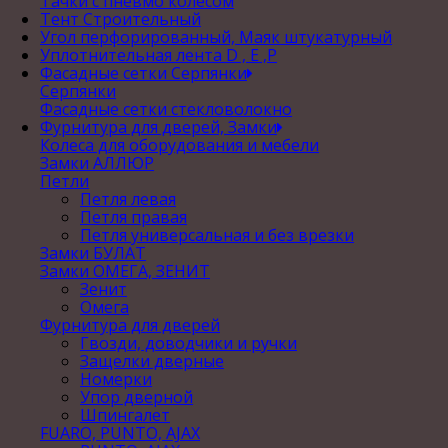
Тачки с пневмо колесом
Тент Строительный
Угол перфорированный, Маяк штукатурный
Уплотнительная лента D , Е ,P
Фасадные сетки Серпянки
Серпянки
Фасадные сетки стекловолокно
Фурнитура для дверей, Замки
Колеса для оборудования и мебели
Замки АЛЛЮР
Петли
Петля левая
Петля правая
Петля универсальная и без врезки
Замки БУЛАТ
Замки ОМЕГА, ЗЕНИТ
Зенит
Омега
Фурнитура для дверей
Гвозди, доводчики и ручки
Защелки дверные
Номерки
Упор дверной
Шпингалет
FUARO, PUNTO, AJAX