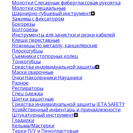
Молотки Слесарные фиберглассовая рукоятка
Молотки специальные
Шарнирно-губцевый инструмент
Зажимы с фиксатором
Бокорезы
Болторезы
Инструменты для зачистки и резки кабелей
Клещи переставные
Ножницы по металлу, канцелярские
Плоскогубцы
Съемники стопорных колец
Тонкогубцы
Средства индивидуальной защиты
Маски сварочные
Очки Наколенники Наушники
Разное
Респираторы
Спец одежда
Щитки защитные
Средства индивидуальной защиты JETA SAFETY
Хозяйственный инвентарь и принадлежности
Штукатурный инструмент
Гладилки
Кельма/Мастерки
Терки П/У и Пенопластовые