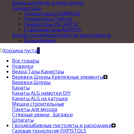
Шины для бензо и электропил
Генераторы
Генераторы CHAMPION
Генераторы TecEner
Генераторы VILLARTEC
Стабилизаторы МАРКУС
Запчасти для бензо\электро инструмента
Подшипники
Корзина пуста
0
Все товары
Новинки
Ведра,Тазы,Канистры
Веревки,Шнуры,Крепежные элементы
Веревки,Шнуры
Канаты
Канаты ALG намотки DIY
Канаты ALG на катушке
Мешки строительные
Пакеты для мусора
Стяжные ремни , Багажки
Шпагаты
Гвоздезабивные пистолеты и расходники
Газовая технология FIXPISTOLS