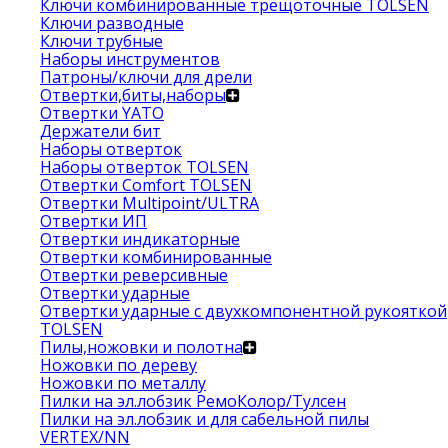
Ключи комбинированные трещоточные TOLSEN
Ключи разводные
Ключи трубные
Наборы инструментов
Патроны/ключи для дрели
Отвертки,биты,наборы
Отвертки YATO
Держатели бит
Наборы отверток
Наборы отверток TOLSEN
Отвертки Comfort TOLSEN
Отвертки Multipoint/ULTRA
Отвертки ИП
Отвертки индикаторные
Отвертки комбинированные
Отвертки реверсивные
Отвертки ударные
Отвертки ударные с двухкомпонентной рукояткой
TOLSEN
Пилы,ножовки и полотна
Ножовки по дереву
Ножовки по металлу
Пилки на эл.лобзик РемоКолор/Тулсен
Пилки на эл.лобзик и для сабельной пилы
VERTEX/NN