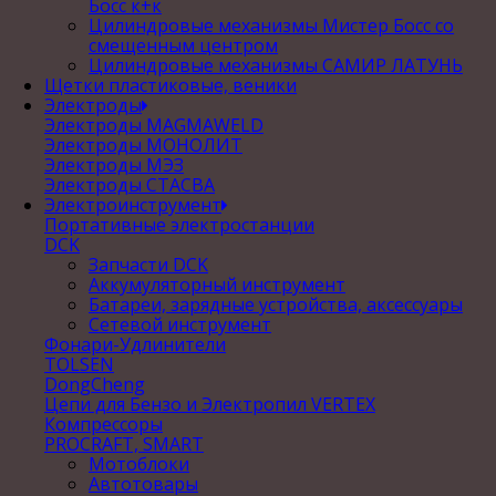
Босс к+к
Цилиндровые механизмы Мистер Босс со
смещенным центром
Цилиндровые механизмы САМИР ЛАТУНЬ
Щетки пластиковые, веники
Электроды
Электроды MAGMAWELD
Электроды МОНОЛИТ
Электроды МЭЗ
Электроды СТАСВА
Электроинструмент
Портативные электростанции
DCK
Запчасти DCK
Аккумуляторный инструмент
Батареи, зарядные устройства, аксессуары
Сетевой инструмент
Фонари-Удлинители
TOLSEN
DongCheng
Цепи для Бензо и Электропил VERTEX
Компрессоры
PROCRAFT, SMART
Мотоблоки
Автотовары