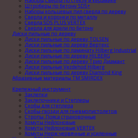
Наборы,Сверла по стеклу и керамике
Штроберы по бетону SDS+
Наборы кольцевых пил,сверла по дереву
Сверла и коронки по металлу
Сверла SDS PLUS VERTEX
Сверла для дрели по бетону
Диски пильные по дереву
Диски пильные по дереву TOLSEN
Диски пильные по дереву Вертекс
Диски пильные по ламинату Hilberg Industrial
Диски пильные по дереву HILBERG
Диски пильные по дереву Трио Диамант
Диски пильные Vezdehod Hilberg
Диски пильные по дереву Diamond King
Абразивные материалы ТМ SMIRDEX
Крепежный инструмент
Заклепки
Заклепочники и Степлеры
Скобы для степлера
Скобы-гвозди для пневмопистолетов
Стропы .Пояса страховочные
Хомуты Нейлоновые
Хомуты Нейлоновые VERTEX
Хомуты Нерж червячные и усиленные