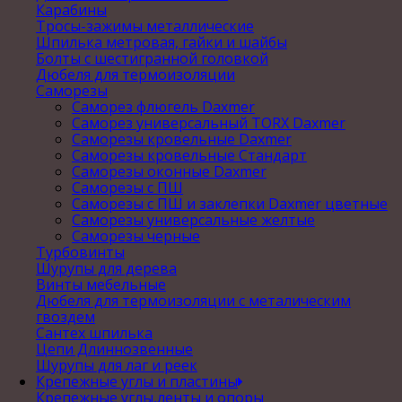
Карабины
Тросы-зажимы металлические
Шпилька метровая, гайки и шайбы
Болты с шестигранной головкой
Дюбеля для термоизоляции
Саморезы
Саморез флюгель Daxmer
Саморез универсальный TORX Daxmer
Саморезы кровельные Daxmer
Саморезы кровельные Стандарт
Саморезы оконные Daxmer
Саморезы с ПШ
Саморезы с ПШ и заклепки Daxmer цветные
Саморезы универсальные желтые
Саморезы черные
Турбовинты
Шурупы для дерева
Винты мебельные
Дюбеля для термоизоляции с металическим
гвоздем
Сантех шпилька
Цепи Длиннозвенные
Шурупы для лаг и реек
Крепежные углы и пластины
Крепежные углы,ленты и опоры