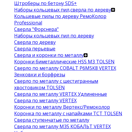
Штроберы по бетону SDS+
Наборы кольцевых пил,сверла по дереву
Кольцевые пилы по дереву РемоКолор
Professional
Сверла "Форснера"
Наборы кольцевых пил по дереву
Сверла по дереву
Сверла перьевые
Сверла и коронки по металлу
Коронки биметаллические HSS M3 TOLSEN
Сверло по металлу COBALT Р6М5К8 VERTEX
Зенковки и борфрезы
Сверло по металлу с шестигранным
хвостовиком TOLSEN
Сверла по металлу VERTEX Удлиненные
Сверла по металлу VERTEX
Коронки по металлу Вертекс/Ремоколор
Коронка по металлу с напайками TCT TOLSEN
Сверла ступенчатые по металлу
Сверла по металлу М35 КОБАЛЬТ VERTEX