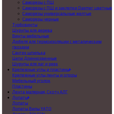
Саморезы с ПШ
Саморезы с ПШ и заклепки Daxmer цветные
Саморезы универсальные желтые
Саморезы черные
Турбовинты
Шурупы для дерева
Винты мебельные
Дюбеля для термоизоляции с металическим
гвоздем
Сантех шпилька
Цепи Длиннозвенные
Шурупы для лаг и реек
Крепежные углы и пластины
Крепежные углы,ленты и опоры
Мебельный уголок
Пластины
Лента малярная, Скотч АЛГ
Лопаты
Лопаты
Лопаты Вилы YATO