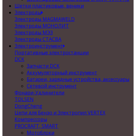
Щетки пластиковые, веники
Электроды
Электроды MAGMAWELD
Электроды МОНОЛИТ
Электроды МЭЗ
Электроды СТАСВА
Электроинструмент
Портативные электростанции
DCK
Запчасти DCK
Аккумуляторный инструмент
Батареи, зарядные устройства, аксессуары
Сетевой инструмент
Фонари-Удлинители
TOLSEN
DongCheng
Цепи для Бензо и Электропил VERTEX
Компрессоры
PROCRAFT, SMART
Мотоблоки