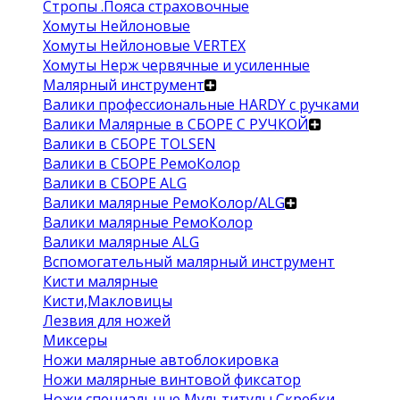
Стропы .Пояса страховочные
Хомуты Нейлоновые
Хомуты Нейлоновые VERTEX
Хомуты Нерж червячные и усиленные
Малярный инструмент
Валики профессиональные HARDY с ручками
Валики Малярные в СБОРЕ С РУЧКОЙ
Валики в СБОРЕ TOLSEN
Валики в СБОРЕ РемоКолор
Валики в СБОРЕ ALG
Валики малярные РемоКолор/ALG
Валики малярные РемоКолор
Валики малярные ALG
Вспомогательный малярный инструмент
Кисти малярные
Кисти,Макловицы
Лезвия для ножей
Миксеры
Ножи малярные автоблокировка
Ножи малярные винтовой фиксатор
Ножи специальные Мультитулы Скребки