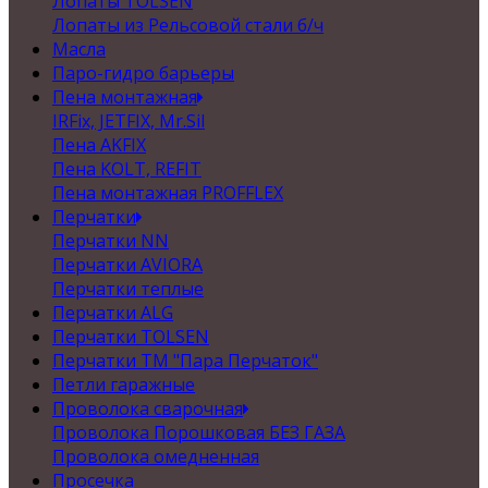
Лопаты TOLSEN
Лопаты из Рельсовой стали б/ч
Масла
Паро-гидро барьеры
Пена монтажная
IRFix, JETFIX, Mr.Sil
Пена AKFIX
Пена KOLT, REFIT
Пена монтажная PROFFLEX
Перчатки
Перчатки NN
Перчатки AVIORA
Перчатки теплые
Перчатки ALG
Перчатки TOLSEN
Перчатки ТМ "Пара Перчаток"
Петли гаражные
Проволока сварочная
Проволока Порошковая БЕЗ ГАЗА
Проволока омедненная
Просечка