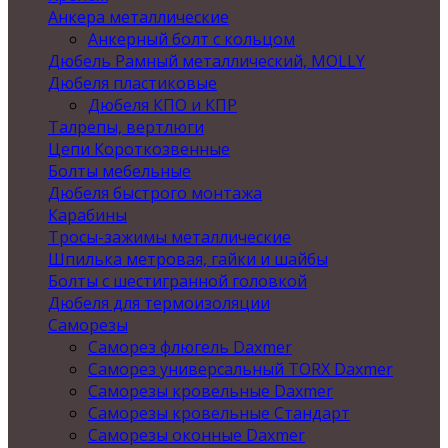
Анкера металлические
Анкерный болт с кольцом
Дюбель Рамный металлический, MOLLY
Дюбеля пластиковые
Дюбеля КПО и КПР
Талрепы, вертлюги
Цепи Короткозвенные
Болты мебельные
Дюбеля быстрого монтажа
Карабины
Тросы-зажимы металлические
Шпилька метровая, гайки и шайбы
Болты с шестигранной головкой
Дюбеля для термоизоляции
Саморезы
Саморез флюгель Daxmer
Саморез универсальный TORX Daxmer
Саморезы кровельные Daxmer
Саморезы кровельные Стандарт
Саморезы оконные Daxmer