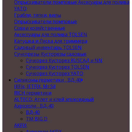
Опрыскиватели помповые Аксесуары для полива
YATO
Грабли, тяпки, вилы
Опрыскиватели помповые
Совки хозяйственные
Аксессуары для полива TOLSEN
Катушка и Леска для триммера
Садовый инвентарь TOLSEN
Сучкорезы-Кусторезы садовые
Сучкорез Кусторез RUSСАД и NN
Сучкорез Кусторез TOLSEN
Сучкорез Кусторез YATO
Силиконы,герметики , ВД-40
IRFix, JETFIX, Mr.Sil
RICH герметики
ALTECO, Атлет и клей эпоксидный
Аэрозоли , ВД-40
ВД-40
TM BIG D
AKFIX
Аэрозоли AKFIX