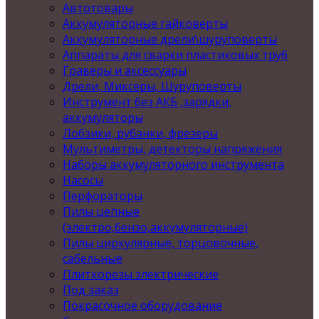
Автотовары
Аккумуляторные гайковерты
Аккумуляторные дрели\шуруповерты
Аппараты для сварки пластиковых труб
Граверы и аксессуары
Дрели, Миксеры, Шуруповерты
Инструмент без АКБ ,зарядки,
аккумуляторы
Лобзики, рубанки, фрезеры
Мультиметры, детекторы напряжения
Наборы аккумуляторного инструмента
Насосы
Перфораторы
Пилы цепные
(электро,бензо,аккумуляторные)
Пилы циркулярные, торцовочные,
сабельные
Плиткорезы электрические
Под заказ
Покрасочное оборудование