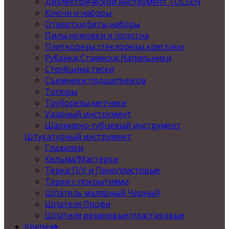
Диэлектрический инструмент TOLSEN
Ключи и наборы
Отвертки,биты,наборы
Пилы,ножовки и полотна
Плиткорезы,стеклорезы,крестики
Рубанки,Стамески,Напильники
Струбцина,тиски
Съемники подшипников
Топоры
Труборезы,метчики
Ударный инструмент
Шарнирно-губцевый инструмент
Штукатурный инструмент
Гладилки
Кельма/Мастерки
Терки П/У и Пенопластовые
Терки с покрытиями
Шпатель малярный Черный
Шпателя Профи
Шпателя резиновые/пластиковые
Крепеж