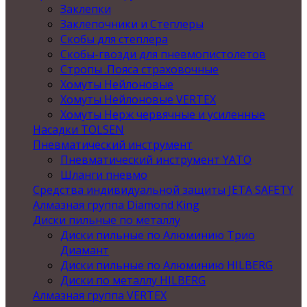
Заклепки
Заклепочники и Степлеры
Скобы для степлера
Скобы-гвозди для пневмопистолетов
Стропы .Пояса страховочные
Хомуты Нейлоновые
Хомуты Нейлоновые VERTEX
Хомуты Нерж червячные и усиленные
Насадки TOLSEN
Пневматический инструмент
Пневматический инструмент YATO
Шланги пневмо
Средства индивидуальной защиты JETA SAFETY
Алмазная группа Diamond King
Диски пильные по металлу
Диски пильные по Алюминию Трио
Диамант
Диски пильные по Алюминию HILBERG
Диски по металлу HILBERG
Алмазная группа VERTEX