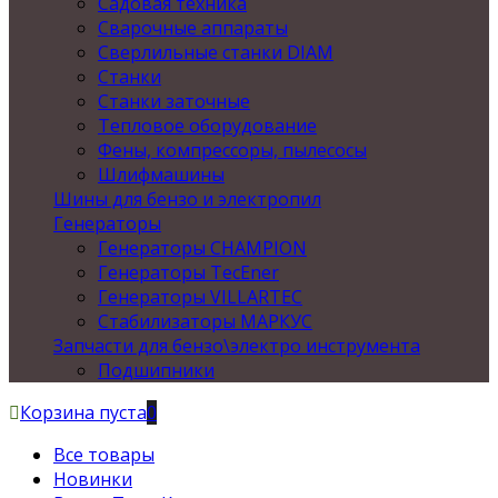
Садовая техника
Сварочные аппараты
Сверлильные станки DIAM
Станки
Станки заточные
Тепловое оборудование
Фены, компрессоры, пылесосы
Шлифмашины
Шины для бензо и электропил
Генераторы
Генераторы CHAMPION
Генераторы TecEner
Генераторы VILLARTEC
Стабилизаторы МАРКУС
Запчасти для бензо\электро инструмента
Подшипники
Корзина пуста
0
Все товары
Новинки