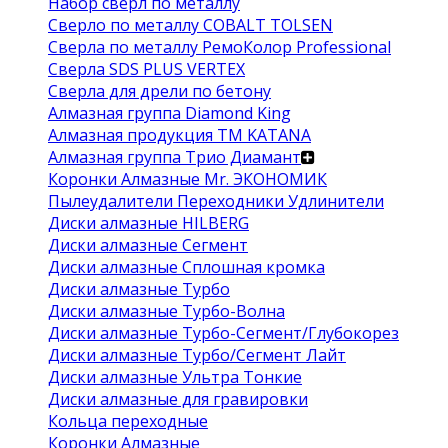
Набор сверл по металлу
Сверло по металлу COBALT TOLSEN
Сверла по металлу РемоКолор Professional
Сверла SDS PLUS VERTEX
Сверла для дрели по бетону
Алмазная группа Diamond King
Алмазная продукция ТМ KATANA
Алмазная группа Трио Диамант
Коронки Алмазные Mr. ЭКОНОМИК
Пылеудалители Переходники Удлинители
Диски алмазные HILBERG
Диски алмазные Сегмент
Диски алмазные Сплошная кромка
Диски алмазные Турбо
Диски алмазные Турбо-Волна
Диски алмазные Турбо-Сегмент/Глубокорез
Диски алмазные Турбо/Сегмент Лайт
Диски алмазные Ультра Тонкие
Диски алмазные для гравировки
Кольца переходные
Коронки Алмазные