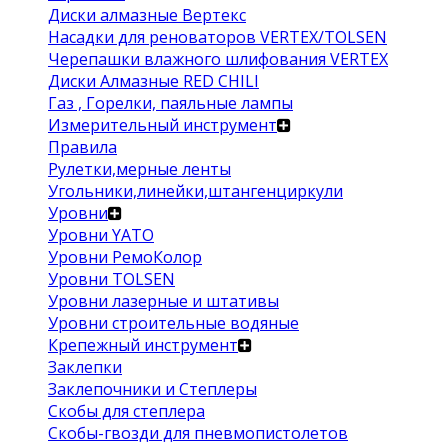
Диски алмазные Вертекс
Насадки для реноваторов VERTEX/TOLSEN
Черепашки влажного шлифования VERTEX
Диски Алмазные RED CHILI
Газ , Горелки, паяльные лампы
Измерительный инструмент
Правила
Рулетки,мерные ленты
Угольники,линейки,штангенциркули
Уровни
Уровни YATO
Уровни РемоКолор
Уровни TOLSEN
Уровни лазерные и штативы
Уровни строительные водяные
Крепежный инструмент
Заклепки
Заклепочники и Степлеры
Скобы для степлера
Скобы-гвозди для пневмопистолетов