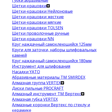
Губки абразивные
Щетки-крацовки
Щетки-крацовки Нейлоновые
Щетки-крацовки жесткие
Щетки-крацовки мягкие
Щетки-крацовки TOLSEN
Щетки проволочные ручные
Щетки-крацовки NN
Круг наждачный самоклеющийся 125мм
Круги для заточки, наборы шлифовальных
камней
Круг наждачный самоклеющийся 180мм
Инструмент для шлифования
Насадки YATO
Абразивные материалы ТМ SMIRDEX
Алмазная группа VERTEX
Диски пильные PROCRAFT
Алмазный инструмент ТМ Вертекс
Алмазная губка VERTEX
Алмазные коронки Вертекс по стеклу и
керамике