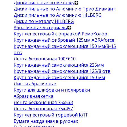
Диски пильные по металлу
Диски пильные по Алюминию Трио Диамант
Диски пильные по Алюминию HILBERG
Диски по металлу HILBERG
Абразивные материалы
Круг лепестковый с оправкой РемоКолор
Круг наждачный фибровый 125мм ABRAforce
Круг наждачный самоклеющийся 150 мм/8-15
отв
Лента бесконечная 100*610
Круг наждачный самоклеющийся 225мм
Круг наждачный самоклеющийся 125/8 отв
Круг наждачный самоклеющийся 150 мм
Листы абразивные
Круги для шлифовки и полировки
Абразивная сетка
Лента бесконечная 75х533
Лента бесконечная 75х457
Круг лепестковый торцевой КЛТ
Бумага наждачная в рулонах