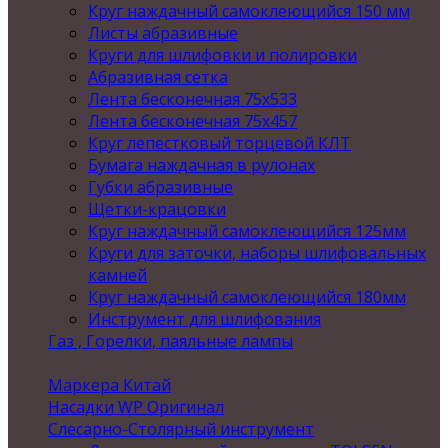
Круг наждачный самоклеющийся 150 мм
Листы абразивные
Круги для шлифовки и полировки
Абразивная сетка
Лента бесконечная 75х533
Лента бесконечная 75х457
Круг лепестковый торцевой КЛТ
Бумага наждачная в рулонах
Губки абразивные
Щетки-крацовки
Круг наждачный самоклеющийся 125мм
Круги для заточки, наборы шлифовальных
камней
Круг наждачный самоклеющийся 180мм
Инструмент для шлифования
Газ , Горелки, паяльные лампы
Маркера Китай
Насадки WP Оригинал
Слесарно-Столярный инструмент