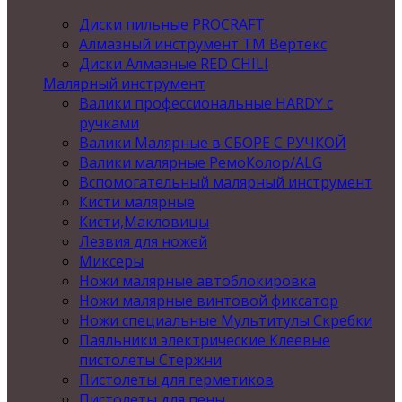
Диски пильные PROCRAFT
Алмазный инструмент ТМ Вертекс
Диски Алмазные RED CHILI
Малярный инструмент
Валики профессиональные HARDY с
ручками
Валики Малярные в СБОРЕ С РУЧКОЙ
Валики малярные РемоКолор/ALG
Вспомогательный малярный инструмент
Кисти малярные
Кисти,Макловицы
Лезвия для ножей
Миксеры
Ножи малярные автоблокировка
Ножи малярные винтовой фиксатор
Ножи специальные Мультитулы Скребки
Паяльники электрические Клеевые
пистолеты Стержни
Пистолеты для герметиков
Пистолеты для пены