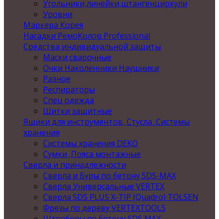
Угольники,линейки,штангенциркули
Уровни
Маркера Корея
Насадки РемоКолор Professional
Средства индивидуальной защиты
Маски сварочные
Очки Наколенники Наушники
Разное
Респираторы
Спец одежда
Щитки защитные
Ящики для инструментов, Стусла ,Системы
хранения
Системы хранения DEKO
Сумки ,Пояса монтажные
Сверла и принадлежности
Сверла и Буры по бетону SDS-MAX
Сверла Универсальные VERTEX
Сверла SDS PLUS X-TIP (Quadro) TOLSEN
Фрезы по дереву VERTEXTOOLS
Штроберы по бетону SDS MAX