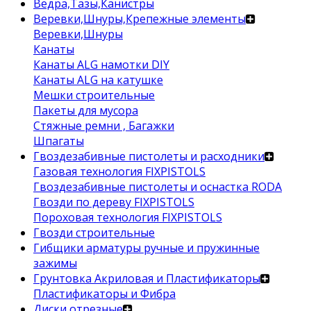
Ведра,Тазы,Канистры
Веревки,Шнуры,Крепежные элементы
Веревки,Шнуры
Канаты
Канаты ALG намотки DIY
Канаты ALG на катушке
Мешки строительные
Пакеты для мусора
Стяжные ремни , Багажки
Шпагаты
Гвоздезабивные пистолеты и расходники
Газовая технология FIXPISTOLS
Гвоздезабивные пистолеты и оснастка RODA
Гвозди по дереву FIXPISTOLS
Пороховая технология FIXPISTOLS
Гвозди строительные
Гибщики арматуры ручные и пружинные
зажимы
Грунтовка Акриловая и Пластификаторы
Пластификаторы и Фибра
Диски отрезные