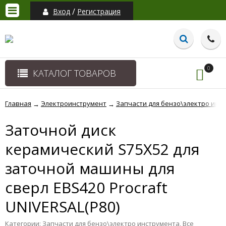
/
Вход
Регистрация
0
КАТАЛОГ ТОВАРОВ
Главная
Электроинструмент
Запчасти для бензо\электро инс
→
→
Заточной диск
керамический S75X52 для
заточной машины для
сверл EBS420 Procraft
UNIVERSAL(Р80)
Категории:
Запчасти для бензо\электро инструмента
,
Все