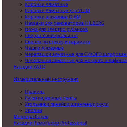
Коронки Алмазные
Коронки Алмазные для УШМ
Коронки алмазные DIAM
Насадки для реноваторов HILBERG
Ножи для электро рубанков
Сверла Универсальные
Сверла по стеклу и керамике
Чашки Алмазные
Черепашки алмазные для СУХОГО шлифован
Черепашки алмазные для мокрого шлифова
Насадки YATO
Измерительный инструмент
Правила
Рулетки,мерные ленты
Угольники,линейки,штангенциркули
Уровни
Маркера Корея
Насадки РемоКолор Professional