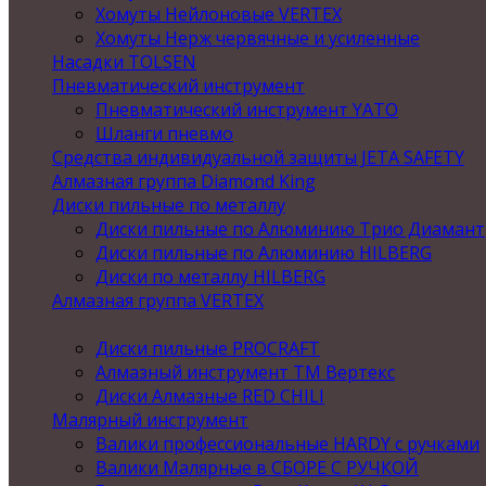
Хомуты Нейлоновые VERTEX
Хомуты Нерж червячные и усиленные
Насадки TOLSEN
Пневматический инструмент
Пневматический инструмент YATO
Шланги пневмо
Средства индивидуальной защиты JETA SAFETY
Алмазная группа Diamond King
Диски пильные по металлу
Диски пильные по Алюминию Трио Диамант
Диски пильные по Алюминию HILBERG
Диски по металлу HILBERG
Алмазная группа VERTEX
Диски пильные PROCRAFT
Алмазный инструмент ТМ Вертекс
Диски Алмазные RED CHILI
Малярный инструмент
Валики профессиональные HARDY с ручками
Валики Малярные в СБОРЕ С РУЧКОЙ