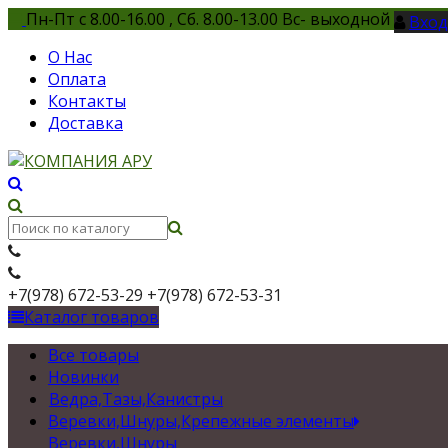
Пн-Пт с 8.00-16.00 , Сб. 8.00-13.00 Вс- выходной
Вход
О Нас
Оплата
Контакты
Доставка
+7(978) 672-53-29
+7(978) 672-53-31
Каталог товаров
Все товары
Новинки
Ведра,Тазы,Канистры
Веревки,Шнуры,Крепежные элементы
Веревки,Шнуры