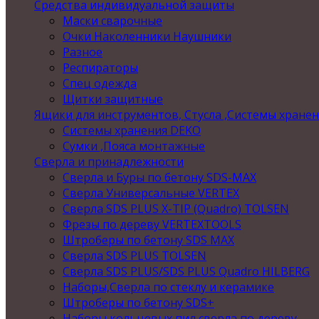
Средства индивидуальной защиты
Маски сварочные
Очки Наколенники Наушники
Разное
Респираторы
Спец одежда
Щитки защитные
Ящики для инструментов, Стусла ,Системы хране
Системы хранения DEKO
Сумки ,Пояса монтажные
Сверла и принадлежности
Сверла и Буры по бетону SDS-MAX
Сверла Универсальные VERTEX
Сверла SDS PLUS X-TIP (Quadro) TOLSEN
Фрезы по дереву VERTEXTOOLS
Штроберы по бетону SDS MAX
Сверла SDS PLUS TOLSEN
Сверла SDS PLUS/SDS PLUS Quadro HILBERG
Наборы,Сверла по стеклу и керамике
Штроберы по бетону SDS+
Наборы кольцевых пил,сверла по дереву