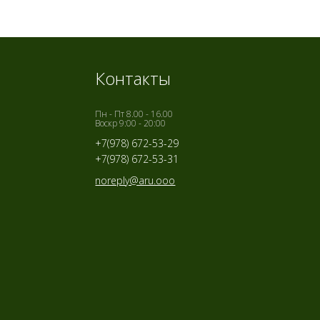
Контакты
Пн - Пт 8.00 - 16.00
Воскр 9:00 - 20:00
+7(978) 672-53-29
+7(978) 672-53-31
noreply@aru.ooo