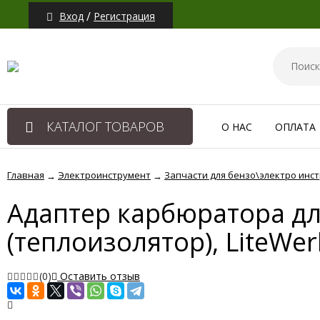
/
Вход
Регистрация
КАТАЛОГ ТОВАРОВ
О НАС
ОПЛАТА
Главная
Электроинструмент
Запчасти для бензо\электро инс
→
→
Адаптер карбюратора дл
(теплоизолятор), LiteWer
(0)
Оставить отзыв