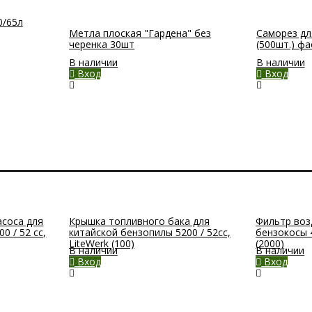
0/65л
Метла плоская "Гардена" без
Саморез для
черенка 30шт
(500шт.) фа
В наличии
В наличии
Вход
Вход
асоса для
Крышка топливного бака для
Фильтр воз
0 / 52 cc,
китайской бензопилы 5200 / 52сс,
бензокосы 4
LiteWerk (100)
(2000)
В наличии
В наличии
Вход
Вход