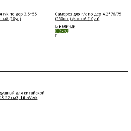
 г/к по дер 3,5*55
Саморез для г/к по дер 4,2*76/75
с-ый (10уп)
(250шт.) фас-ый (10уп)
В наличии
Вход
душный для китайской
3-52 см3, LiteWerk