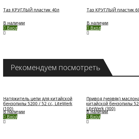
Таз КРУГЛЫЙ пластик 40л
Таз КРУГЛЫЙ пластик 6
В наличии
В наличии
Вход
Вход
Рекомендуем посмотреть
Натяжитель цепи для китайской
Привод (червяк) маслон
бензопилы 5200 / 52 cc, LiteWerk
китайской бензопилы 520
(100)
LiteWerk (300)
В наличии
В наличии
Вход
Вход