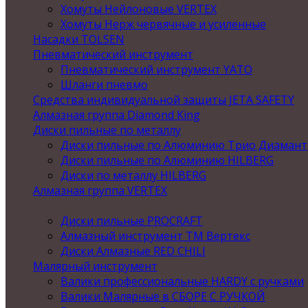
Хомуты Нейлоновые VERTEX
Хомуты Нерж червячные и усиленные
Насадки TOLSEN
Пневматический инструмент
Пневматический инструмент YATO
Шланги пневмо
Средства индивидуальной защиты JETA SAFETY
Алмазная группа Diamond King
Диски пильные по металлу
Диски пильные по Алюминию Трио Диамант
Диски пильные по Алюминию HILBERG
Диски по металлу HILBERG
Алмазная группа VERTEX
Диски пильные PROCRAFT
Алмазный инструмент ТМ Вертекс
Диски Алмазные RED CHILI
Малярный инструмент
Валики профессиональные HARDY с ручками
Валики Малярные в СБОРЕ С РУЧКОЙ