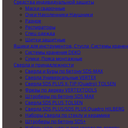
Средства индивидуальной защиты
Маски сварочные
Очки Наколенники Наушники
Разное
Респираторы
Спец одежда
Щитки защитные
Ящики для инструментов, Стусла ,Системы хране
Системы хранения DEKO
Сумки ,Пояса монтажные
Сверла и принадлежности
Сверла и Буры по бетону SDS-MAX
Сверла Универсальные VERTEX
Сверла SDS PLUS X-TIP (Quadro) TOLSEN
Фрезы по дереву VERTEXTOOLS
Штроберы по бетону SDS MAX
Сверла SDS PLUS TOLSEN
Сверла SDS PLUS/SDS PLUS Quadro HILBERG
Наборы,Сверла по стеклу и керамике
Штроберы по бетону SDS+
Наборы кольцевых пил,сверла по дереву