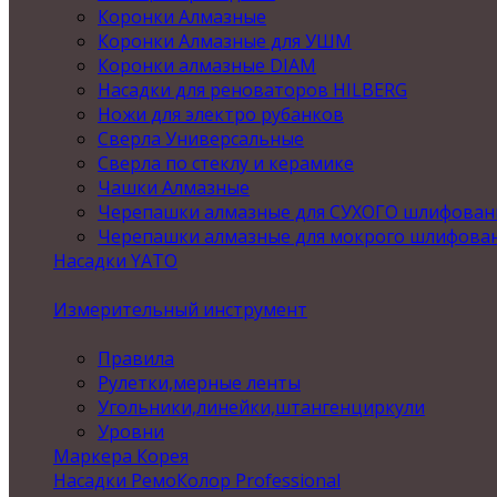
Коронки Алмазные
Коронки Алмазные для УШМ
Коронки алмазные DIAM
Насадки для реноваторов HILBERG
Ножи для электро рубанков
Сверла Универсальные
Сверла по стеклу и керамике
Чашки Алмазные
Черепашки алмазные для СУХОГО шлифован
Черепашки алмазные для мокрого шлифова
Насадки YATO
Измерительный инструмент
Правила
Рулетки,мерные ленты
Угольники,линейки,штангенциркули
Уровни
Маркера Корея
Насадки РемоКолор Professional