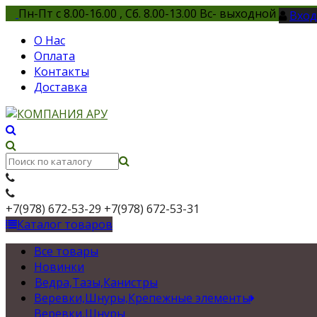
Пн-Пт с 8.00-16.00 , Сб. 8.00-13.00 Вс- выходной
Вход
О Нас
Оплата
Контакты
Доставка
+7(978) 672-53-29
+7(978) 672-53-31
Каталог товаров
Все товары
Новинки
Ведра,Тазы,Канистры
Веревки,Шнуры,Крепежные элементы
Веревки,Шнуры