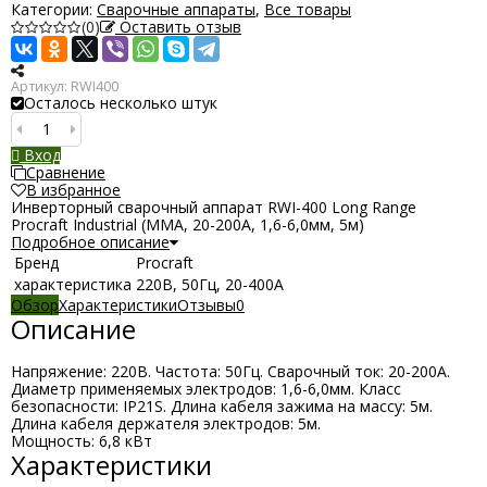
Категории:
Сварочные аппараты
,
Все товары
(0)
Оставить отзыв
Артикул:
RWI400
Осталось несколько штук
Вход
Сравнение
В избранное
Инверторный сварочный аппарат RWI-400 Long Range
Procraft Industrial (ММА, 20-200А, 1,6-6,0мм, 5м)
Подробное описание
Бренд
Procraft
характеристика
220В, 50Гц, 20-400А
Обзор
Характеристики
Отзывы
0
Описание
Напряжение: 220В. Частота: 50Гц. Сварочный ток: 20-200А.
Диаметр применяемых электродов: 1,6-6,0мм. Класс
безопасности: IP21S. Длина кабеля зажима на массу: 5м.
Длина кабеля держателя электродов: 5м.
Мощность: 6,8 кВт
Характеристики