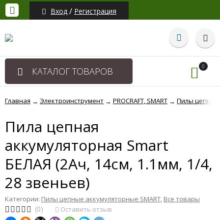
/
Вход
Регистрация
0
КАТАЛОГ ТОВАРОВ
Главная
Электроинструмент
PROCRAFT, SMART
Пилы цепные 
→
→
→
Пила цепная
аккумуляторная Smart
БЕЛАЯ (2Ач, 14cм, 1.1мм, 1/4,
28 звеньев)
Категории:
Пилы цепные аккумуляторные SMART
,
Все товары
(0)
Оставить отзыв