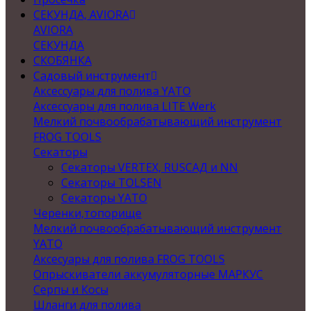
СЕКУНДА, AVIORA
AVIORA
СЕКУНДА
СКОБЯНКА
Садовый инструмент
Аксессуары для полива YATO
Аксессуары для полива LITE Werk
Мелкий почвообрабатывающий инструмент
FROG TOOLS
Секаторы
Секаторы VERTEX, RUSСАД и NN
Секаторы TOLSEN
Секаторы YATO
Черенки,топорище
Мелкий почвообрабатывающий инструмент
YATO
Аксесуары для полива FROG TOOLS
Опрыскиватели аккумуляторные МАРКУС
Серпы и Косы
Шланги для полива