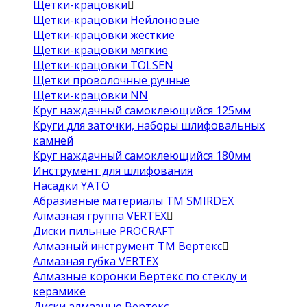
Щетки-крацовки
Щетки-крацовки Нейлоновые
Щетки-крацовки жесткие
Щетки-крацовки мягкие
Щетки-крацовки TOLSEN
Щетки проволочные ручные
Щетки-крацовки NN
Круг наждачный самоклеющийся 125мм
Круги для заточки, наборы шлифовальных
камней
Круг наждачный самоклеющийся 180мм
Инструмент для шлифования
Насадки YATO
Абразивные материалы ТМ SMIRDEX
Алмазная группа VERTEX
Диски пильные PROCRAFT
Алмазный инструмент ТМ Вертекс
Алмазная губка VERTEX
Алмазные коронки Вертекс по стеклу и
керамике
Диски алмазные Вертекс