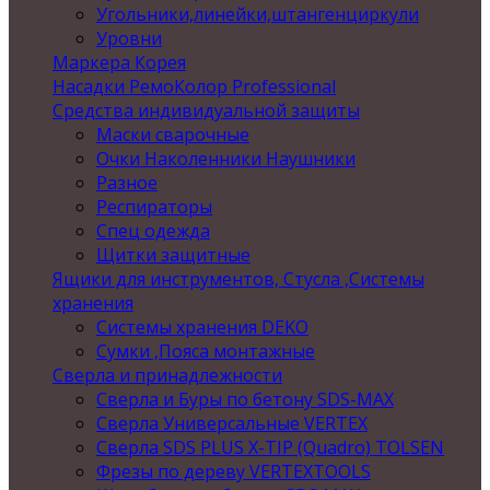
Угольники,линейки,штангенциркули
Уровни
Маркера Корея
Насадки РемоКолор Professional
Средства индивидуальной защиты
Маски сварочные
Очки Наколенники Наушники
Разное
Респираторы
Спец одежда
Щитки защитные
Ящики для инструментов, Стусла ,Системы
хранения
Системы хранения DEKO
Сумки ,Пояса монтажные
Сверла и принадлежности
Сверла и Буры по бетону SDS-MAX
Сверла Универсальные VERTEX
Сверла SDS PLUS X-TIP (Quadro) TOLSEN
Фрезы по дереву VERTEXTOOLS