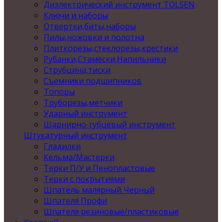
Диэлектрический инструмент TOLSEN
Ключи и наборы
Отвертки,биты,наборы
Пилы,ножовки и полотна
Плиткорезы,стеклорезы,крестики
Рубанки,Стамески,Напильники
Струбцина,тиски
Съемники подшипников
Топоры
Труборезы,метчики
Ударный инструмент
Шарнирно-губцевый инструмент
Штукатурный инструмент
Гладилки
Кельма/Мастерки
Терки П/У и Пенопластовые
Терки с покрытиями
Шпатель малярный Черный
Шпателя Профи
Шпателя резиновые/пластиковые