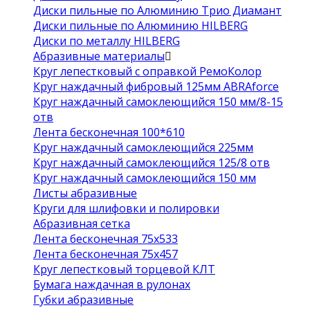
Диски пильные по Алюминию Трио Диамант
Диски пильные по Алюминию HILBERG
Диски по металлу HILBERG
Абразивные материалы
Круг лепестковый с оправкой РемоКолор
Круг наждачный фибровый 125мм ABRAforce
Круг наждачный самоклеющийся 150 мм/8-15
отв
Лента бесконечная 100*610
Круг наждачный самоклеющийся 225мм
Круг наждачный самоклеющийся 125/8 отв
Круг наждачный самоклеющийся 150 мм
Листы абразивные
Круги для шлифовки и полировки
Абразивная сетка
Лента бесконечная 75х533
Лента бесконечная 75х457
Круг лепестковый торцевой КЛТ
Бумага наждачная в рулонах
Губки абразивные