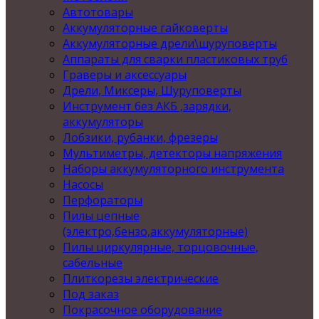
Автотовары
Аккумуляторные гайковерты
Аккумуляторные дрели\шуруповерты
Аппараты для сварки пластиковых труб
Граверы и аксессуары
Дрели, Миксеры, Шуруповерты
Инструмент без АКБ ,зарядки,
аккумуляторы
Лобзики, рубанки, фрезеры
Мультиметры, детекторы напряжения
Наборы аккумуляторного инструмента
Насосы
Перфораторы
Пилы цепные
(электро,бензо,аккумуляторные)
Пилы циркулярные, торцовочные,
сабельные
Плиткорезы электрические
Под заказ
Покрасочное оборудование