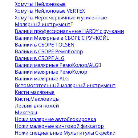
Хомуты Нейлоновые
Хомуты Нейлоновые VERTEX
Хомуты Нерж червячные и усиленные
Малярный инструмент
Валики профессиональные HARDY с ручками
Валики Малярные в СБОРЕ С РУЧКОЙ
Валики в СБОРЕ TOLSEN
Валики в СБОРЕ РемоКолор
Валики в СБОРЕ ALG
Валики малярные РемоКолор/ALG
Валики малярные РемоКолор
Валики малярные ALG
Вспомогательный малярный инструмент
Кисти малярные
Кисти,Макловицы
Лезвия для ножей
Миксеры
Ножи малярные автоблокировка
Ножи малярные винтовой фиксатор
Ножи специальные Мультитулы Скребки