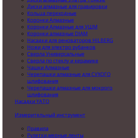
Диски алмазные для гравировки
Кольца переходные
Коронки Алмазные
Коронки Алмазные для УШМ
Коронки алмазные DIAM
Насадки для реноваторов HILBERG
Ножи для электро рубанков
Сверла Универсальные
Сверла по стеклу и керамике
Чашки Алмазные
Черепашки алмазные для СУХОГО
шлифования
Черепашки алмазные для мокрого
шлифования
Насадки YATO
Измерительный инструмент
Правила
Рулетки,мерные ленты