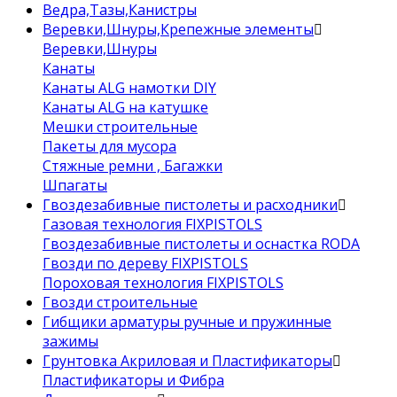
Ведра,Тазы,Канистры
Веревки,Шнуры,Крепежные элементы
Веревки,Шнуры
Канаты
Канаты ALG намотки DIY
Канаты ALG на катушке
Мешки строительные
Пакеты для мусора
Стяжные ремни , Багажки
Шпагаты
Гвоздезабивные пистолеты и расходники
Газовая технология FIXPISTOLS
Гвоздезабивные пистолеты и оснастка RODA
Гвозди по дереву FIXPISTOLS
Пороховая технология FIXPISTOLS
Гвозди строительные
Гибщики арматуры ручные и пружинные
зажимы
Грунтовка Акриловая и Пластификаторы
Пластификаторы и Фибра