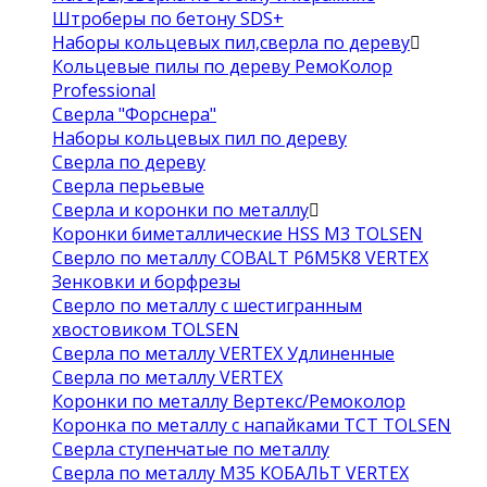
Штроберы по бетону SDS+
Наборы кольцевых пил,сверла по дереву
Кольцевые пилы по дереву РемоКолор
Professional
Сверла "Форснера"
Наборы кольцевых пил по дереву
Сверла по дереву
Сверла перьевые
Сверла и коронки по металлу
Коронки биметаллические HSS M3 TOLSEN
Сверло по металлу COBALT Р6М5К8 VERTEX
Зенковки и борфрезы
Сверло по металлу с шестигранным
хвостовиком TOLSEN
Сверла по металлу VERTEX Удлиненные
Сверла по металлу VERTEX
Коронки по металлу Вертекс/Ремоколор
Коронка по металлу с напайками TCT TOLSEN
Сверла ступенчатые по металлу
Сверла по металлу М35 КОБАЛЬТ VERTEX