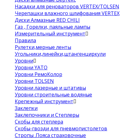
Насадки для реноваторов VERTEX/TOLSEN
Черепашки влажного шлифования VERTEX
Диски Алмазные RED CHILI
Газ , Горелки, паяльные лампы
Измерительный инструмент
Правила
Рулетки,мерные ленты
Угольники,линейки,штангенциркули
Уровни
Уровни YATO
Уровни РемоКолор
Уровни TOLSEN
Уровни лазерные и штативы
Уровни строительные водяные
Крепежный инструмент
Заклепки
Заклепочники и Степлеры
Скобы для степлера
Скобы-гвозди для пневмопистолетов
Стропы .Пояса страховочные