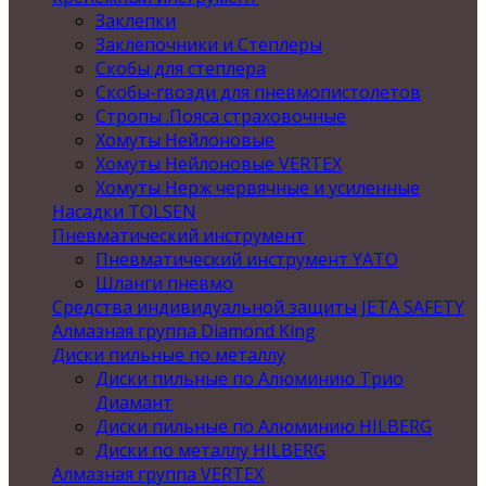
Заклепки
Заклепочники и Степлеры
Скобы для степлера
Скобы-гвозди для пневмопистолетов
Стропы .Пояса страховочные
Хомуты Нейлоновые
Хомуты Нейлоновые VERTEX
Хомуты Нерж червячные и усиленные
Насадки TOLSEN
Пневматический инструмент
Пневматический инструмент YATO
Шланги пневмо
Средства индивидуальной защиты JETA SAFETY
Алмазная группа Diamond King
Диски пильные по металлу
Диски пильные по Алюминию Трио
Диамант
Диски пильные по Алюминию HILBERG
Диски по металлу HILBERG
Алмазная группа VERTEX