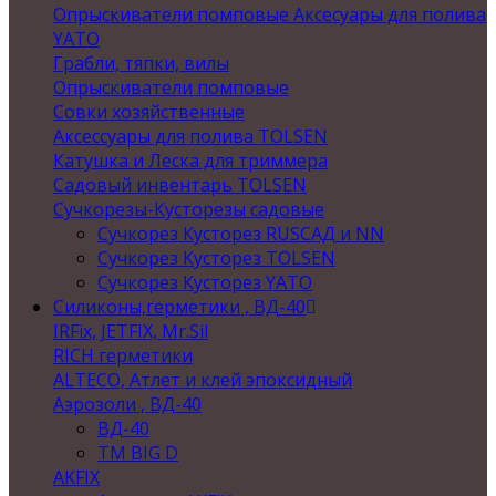
Опрыскиватели помповые Аксесуары для полива
YATO
Грабли, тяпки, вилы
Опрыскиватели помповые
Совки хозяйственные
Аксессуары для полива TOLSEN
Катушка и Леска для триммера
Садовый инвентарь TOLSEN
Сучкорезы-Кусторезы садовые
Сучкорез Кусторез RUSСАД и NN
Сучкорез Кусторез TOLSEN
Сучкорез Кусторез YATO
Силиконы,герметики , ВД-40
IRFix, JETFIX, Mr.Sil
RICH герметики
ALTECO, Атлет и клей эпоксидный
Аэрозоли , ВД-40
ВД-40
TM BIG D
AKFIX