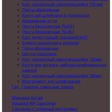
Круг наждачный самоклеющийся 150 мм
Листы абразивные
Круги для шлифовки и полировки
Абразивная сетка
Лента бесконечная 75х533
Лента бесконечная 75х457
Круг лепестковый торцевой КЛТ
Бумага наждачная в рулонах
Губки абразивные
Щетки-крацовки
Круг наждачный самоклеющийся 125мм
Круги для заточки, наборы шлифовальных
камней
Круг наждачный самоклеющийся 180мм
Инструмент для шлифования
Газ , Горелки, паяльные лампы
Маркера Китай
Насадки WP Оригинал
Слесарно-Столярный инструмент