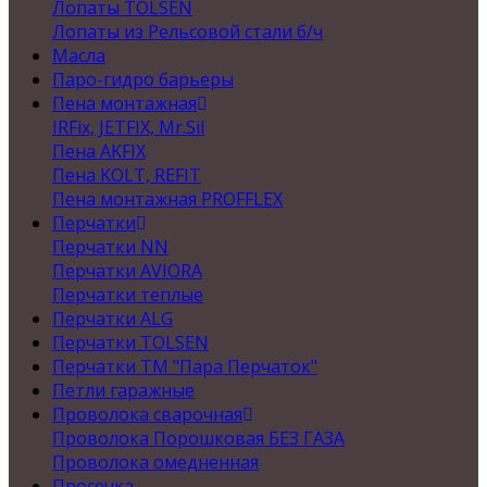
Лопаты TOLSEN
Лопаты из Рельсовой стали б/ч
Масла
Паро-гидро барьеры
Пена монтажная
IRFix, JETFIX, Mr.Sil
Пена AKFIX
Пена KOLT, REFIT
Пена монтажная PROFFLEX
Перчатки
Перчатки NN
Перчатки AVIORA
Перчатки теплые
Перчатки ALG
Перчатки TOLSEN
Перчатки ТМ "Пара Перчаток"
Петли гаражные
Проволока сварочная
Проволока Порошковая БЕЗ ГАЗА
Проволока омедненная
Просечка