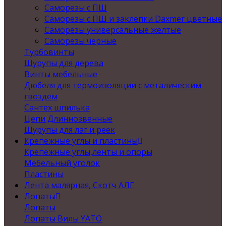
Саморезы с ПШ
Саморезы с ПШ и заклепки Daxmer цветные
Саморезы универсальные желтые
Саморезы черные
Турбовинты
Шурупы для дерева
Винты мебельные
Дюбеля для термоизоляции с металическим
гвоздем
Сантех шпилька
Цепи Длиннозвенные
Шурупы для лаг и реек
Крепежные углы и пластины
Крепежные углы,ленты и опоры
Мебельный уголок
Пластины
Лента малярная, Скотч АЛГ
Лопаты
Лопаты
Лопаты Вилы YATO