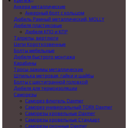
Крепеж
Анкера металлические
Анкерный болт с кольцом
Дюбель Рамный металлический, MOLLY
Дюбеля пластиковые
Дюбеля КПО и КПР
Талрепы, вертлюги
Цепи Короткозвенные
Болты мебельные
Дюбеля быстрого монтажа
Карабины
Тросы-зажимы металлические
Шпилька метровая, гайки и шайбы
Болты с шестигранной головкой
Дюбеля для термоизоляции
Саморезы
Саморез флюгель Daxmer
Саморез универсальный TORX Daxmer
Саморезы кровельные Daxmer
Саморезы кровельные Стандарт
Саморезы оконные Daxmer