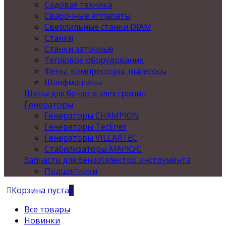
Садовая техника
Сварочные аппараты
Сверлильные станки DIAM
Станки
Станки заточные
Тепловое оборудование
Фены, компрессоры, пылесосы
Шлифмашины
Шины для бензо и электропил
Генераторы
Генераторы CHAMPION
Генераторы TecEner
Генераторы VILLARTEC
Стабилизаторы МАРКУС
Запчасти для бензо\электро инструмента
Подшипники
Корзина пуста
0
Все товары
Новинки