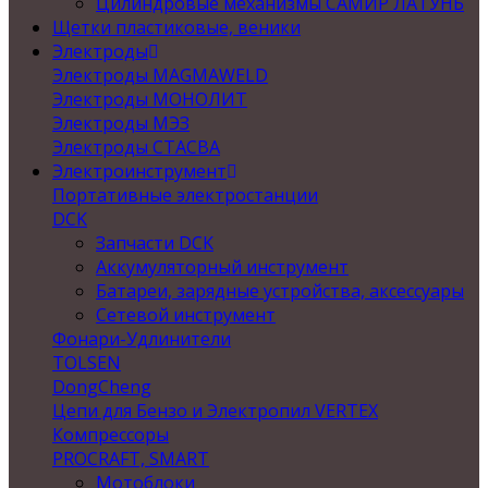
Цилиндровые механизмы САМИР ЛАТУНЬ
Щетки пластиковые, веники
Электроды
Электроды MAGMAWELD
Электроды МОНОЛИТ
Электроды МЭЗ
Электроды СТАСВА
Электроинструмент
Портативные электростанции
DCK
Запчасти DCK
Аккумуляторный инструмент
Батареи, зарядные устройства, аксессуары
Сетевой инструмент
Фонари-Удлинители
TOLSEN
DongCheng
Цепи для Бензо и Электропил VERTEX
Компрессоры
PROCRAFT, SMART
Мотоблоки