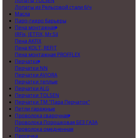
Лопаты TOLSEN
Лопаты из Рельсовой стали б/ч
Масла
Паро-гидро барьеры
Пена монтажная
IRFix, JETFIX, Mr.Sil
Пена AKFIX
Пена KOLT, REFIT
Пена монтажная PROFFLEX
Перчатки
Перчатки NN
Перчатки AVIORA
Перчатки теплые
Перчатки ALG
Перчатки TOLSEN
Перчатки ТМ "Пара Перчаток"
Петли гаражные
Проволока сварочная
Проволока Порошковая БЕЗ ГАЗА
Проволока омедненная
Просечка