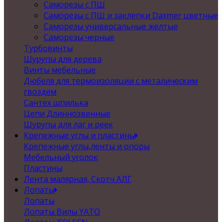
Саморезы с ПШ
Саморезы с ПШ и заклепки Daxmer цветные
Саморезы универсальные желтые
Саморезы черные
Турбовинты
Шурупы для дерева
Винты мебельные
Дюбеля для термоизоляции с металическим
гвоздем
Сантех шпилька
Цепи Длиннозвенные
Шурупы для лаг и реек
Крепежные углы и пластины
Крепежные углы,ленты и опоры
Мебельный уголок
Пластины
Лента малярная, Скотч АЛГ
Лопаты
Лопаты
Лопаты Вилы YATO