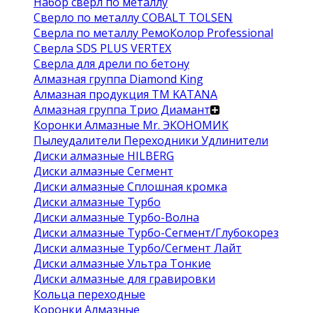
Набор сверл по металлу
Сверло по металлу COBALT TOLSEN
Сверла по металлу РемоКолор Professional
Сверла SDS PLUS VERTEX
Сверла для дрели по бетону
Алмазная группа Diamond King
Алмазная продукция ТМ KATANA
Алмазная группа Трио Диамант
Коронки Алмазные Mr. ЭКОНОМИК
Пылеудалители Переходники Удлинители
Диски алмазные HILBERG
Диски алмазные Сегмент
Диски алмазные Сплошная кромка
Диски алмазные Турбо
Диски алмазные Турбо-Волна
Диски алмазные Турбо-Сегмент/Глубокорез
Диски алмазные Турбо/Сегмент Лайт
Диски алмазные Ультра Тонкие
Диски алмазные для гравировки
Кольца переходные
Коронки Алмазные