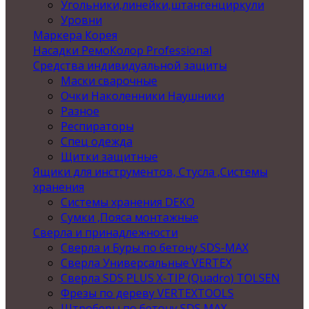
Угольники,линейки,штангенциркули
Уровни
Маркера Корея
Насадки РемоКолор Professional
Средства индивидуальной защиты
Маски сварочные
Очки Наколенники Наушники
Разное
Респираторы
Спец одежда
Щитки защитные
Ящики для инструментов, Стусла ,Системы
хранения
Системы хранения DEKO
Сумки ,Пояса монтажные
Сверла и принадлежности
Сверла и Буры по бетону SDS-MAX
Сверла Универсальные VERTEX
Сверла SDS PLUS X-TIP (Quadro) TOLSEN
Фрезы по дереву VERTEXTOOLS
Штроберы по бетону SDS MAX