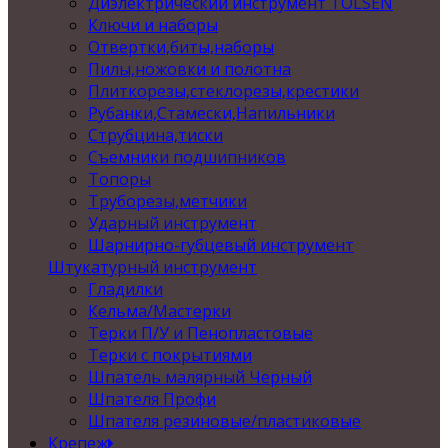
Диэлектрический инструмент TOLSEN
Ключи и наборы
Отвертки,биты,наборы
Пилы,ножовки и полотна
Плиткорезы,стеклорезы,крестики
Рубанки,Стамески,Напильники
Струбцина,тиски
Съемники подшипников
Топоры
Труборезы,метчики
Ударный инструмент
Шарнирно-губцевый инструмент
Штукатурный инструмент
Гладилки
Кельма/Мастерки
Терки П/У и Пенопластовые
Терки с покрытиями
Шпатель малярный Черный
Шпателя Профи
Шпателя резиновые/пластиковые
Крепеж