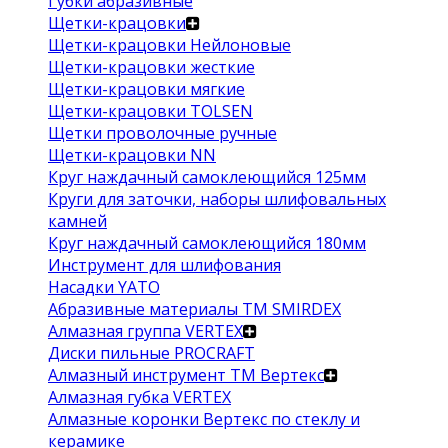
Губки абразивные
Щетки-крацовки
Щетки-крацовки Нейлоновые
Щетки-крацовки жесткие
Щетки-крацовки мягкие
Щетки-крацовки TOLSEN
Щетки проволочные ручные
Щетки-крацовки NN
Круг наждачный самоклеющийся 125мм
Круги для заточки, наборы шлифовальных
камней
Круг наждачный самоклеющийся 180мм
Инструмент для шлифования
Насадки YATO
Абразивные материалы ТМ SMIRDEX
Алмазная группа VERTEX
Диски пильные PROCRAFT
Алмазный инструмент ТМ Вертекс
Алмазная губка VERTEX
Алмазные коронки Вертекс по стеклу и
керамике