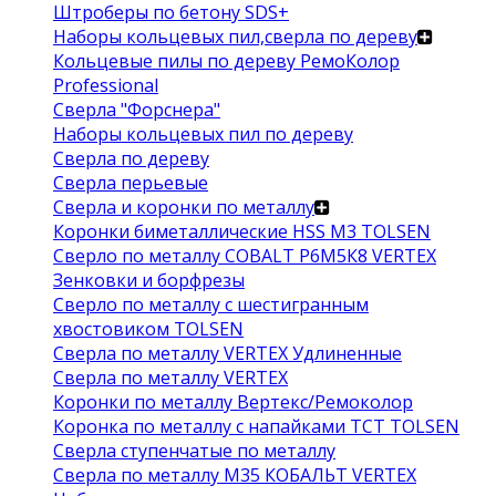
Штроберы по бетону SDS+
Наборы кольцевых пил,сверла по дереву
Кольцевые пилы по дереву РемоКолор
Professional
Сверла "Форснера"
Наборы кольцевых пил по дереву
Сверла по дереву
Сверла перьевые
Сверла и коронки по металлу
Коронки биметаллические HSS M3 TOLSEN
Сверло по металлу COBALT Р6М5К8 VERTEX
Зенковки и борфрезы
Сверло по металлу с шестигранным
хвостовиком TOLSEN
Сверла по металлу VERTEX Удлиненные
Сверла по металлу VERTEX
Коронки по металлу Вертекс/Ремоколор
Коронка по металлу с напайками TCT TOLSEN
Сверла ступенчатые по металлу
Сверла по металлу М35 КОБАЛЬТ VERTEX