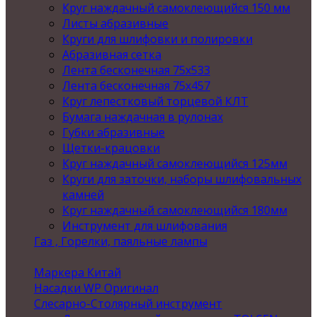
Круг наждачный самоклеющийся 150 мм
Листы абразивные
Круги для шлифовки и полировки
Абразивная сетка
Лента бесконечная 75х533
Лента бесконечная 75х457
Круг лепестковый торцевой КЛТ
Бумага наждачная в рулонах
Губки абразивные
Щетки-крацовки
Круг наждачный самоклеющийся 125мм
Круги для заточки, наборы шлифовальных
камней
Круг наждачный самоклеющийся 180мм
Инструмент для шлифования
Газ , Горелки, паяльные лампы
Маркера Китай
Насадки WP Оригинал
Слесарно-Столярный инструмент