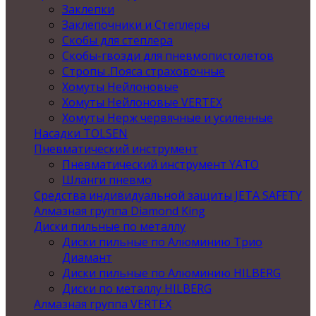
Заклепки
Заклепочники и Степлеры
Скобы для степлера
Скобы-гвозди для пневмопистолетов
Стропы .Пояса страховочные
Хомуты Нейлоновые
Хомуты Нейлоновые VERTEX
Хомуты Нерж червячные и усиленные
Насадки TOLSEN
Пневматический инструмент
Пневматический инструмент YATO
Шланги пневмо
Средства индивидуальной защиты JETA SAFETY
Алмазная группа Diamond King
Диски пильные по металлу
Диски пильные по Алюминию Трио
Диамант
Диски пильные по Алюминию HILBERG
Диски по металлу HILBERG
Алмазная группа VERTEX