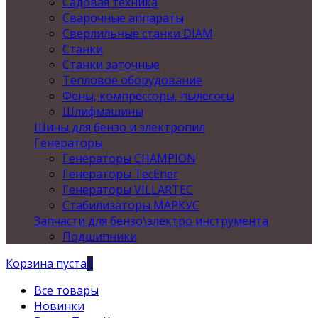
Садовая техника
Сварочные аппараты
Сверлильные станки DIAM
Станки
Станки заточные
Тепловое оборудование
Фены, компрессоры, пылесосы
Шлифмашины
Шины для бензо и электропил
Генераторы
Генераторы CHAMPION
Генераторы TecEner
Генераторы VILLARTEC
Стабилизаторы МАРКУС
Запчасти для бензо\электро инструмента
Подшипники
Корзина пуста
0
Все товары
Новинки