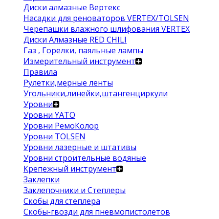
Диски алмазные Вертекс
Насадки для реноваторов VERTEX/TOLSEN
Черепашки влажного шлифования VERTEX
Диски Алмазные RED CHILI
Газ , Горелки, паяльные лампы
Измерительный инструмент
Правила
Рулетки,мерные ленты
Угольники,линейки,штангенциркули
Уровни
Уровни YATO
Уровни РемоКолор
Уровни TOLSEN
Уровни лазерные и штативы
Уровни строительные водяные
Крепежный инструмент
Заклепки
Заклепочники и Степлеры
Скобы для степлера
Скобы-гвозди для пневмопистолетов