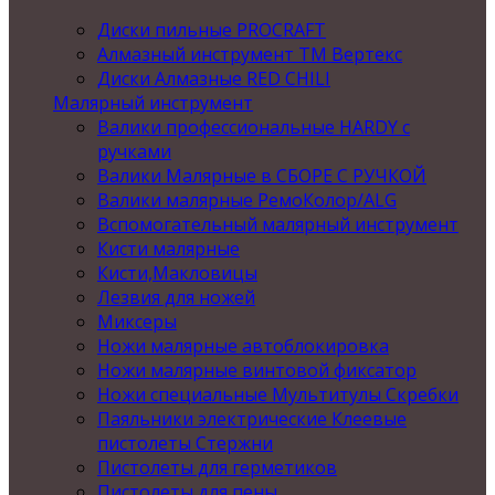
Диски пильные PROCRAFT
Алмазный инструмент ТМ Вертекс
Диски Алмазные RED CHILI
Малярный инструмент
Валики профессиональные HARDY с
ручками
Валики Малярные в СБОРЕ С РУЧКОЙ
Валики малярные РемоКолор/ALG
Вспомогательный малярный инструмент
Кисти малярные
Кисти,Макловицы
Лезвия для ножей
Миксеры
Ножи малярные автоблокировка
Ножи малярные винтовой фиксатор
Ножи специальные Мультитулы Скребки
Паяльники электрические Клеевые
пистолеты Стержни
Пистолеты для герметиков
Пистолеты для пены