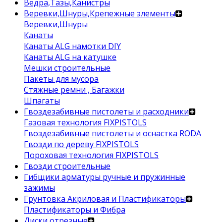
Ведра,Тазы,Канистры
Веревки,Шнуры,Крепежные элементы
Веревки,Шнуры
Канаты
Канаты ALG намотки DIY
Канаты ALG на катушке
Мешки строительные
Пакеты для мусора
Стяжные ремни , Багажки
Шпагаты
Гвоздезабивные пистолеты и расходники
Газовая технология FIXPISTOLS
Гвоздезабивные пистолеты и оснастка RODA
Гвозди по дереву FIXPISTOLS
Пороховая технология FIXPISTOLS
Гвозди строительные
Гибщики арматуры ручные и пружинные
зажимы
Грунтовка Акриловая и Пластификаторы
Пластификаторы и Фибра
Диски отрезные