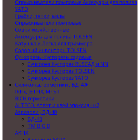
Опрыскиватели помповые Аксесуары для полива
YATO
Грабли, тяпки, вилы
Опрыскиватели помповые
Совки хозяйственные
Аксессуары для полива TOLSEN
Катушка и Леска для триммера
Садовый инвентарь TOLSEN
Сучкорезы-Кусторезы садовые
Сучкорез Кусторез RUSСАД и NN
Сучкорез Кусторез TOLSEN
Сучкорез Кусторез YATO
Силиконы,герметики , ВД-40
IRFix, JETFIX, Mr.Sil
RICH герметики
ALTECO, Атлет и клей эпоксидный
Аэрозоли , ВД-40
ВД-40
TM BIG D
AKFIX
Аэрозоли AKFIX