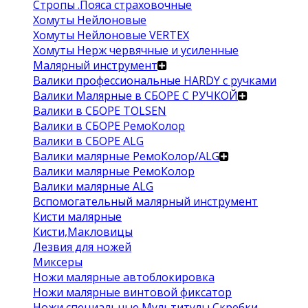
Стропы .Пояса страховочные
Хомуты Нейлоновые
Хомуты Нейлоновые VERTEX
Хомуты Нерж червячные и усиленные
Малярный инструмент
Валики профессиональные HARDY с ручками
Валики Малярные в СБОРЕ С РУЧКОЙ
Валики в СБОРЕ TOLSEN
Валики в СБОРЕ РемоКолор
Валики в СБОРЕ ALG
Валики малярные РемоКолор/ALG
Валики малярные РемоКолор
Валики малярные ALG
Вспомогательный малярный инструмент
Кисти малярные
Кисти,Макловицы
Лезвия для ножей
Миксеры
Ножи малярные автоблокировка
Ножи малярные винтовой фиксатор
Ножи специальные Мультитулы Скребки