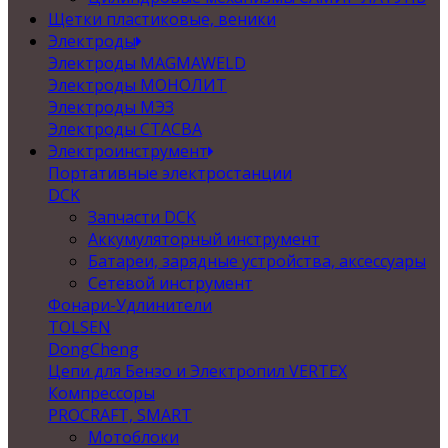
Щетки пластиковые, веники
Электроды
Электроды MAGMAWELD
Электроды МОНОЛИТ
Электроды МЭЗ
Электроды СТАСВА
Электроинструмент
Портативные электростанции
DCK
Запчасти DCK
Аккумуляторный инструмент
Батареи, зарядные устройства, аксессуары
Сетевой инструмент
Фонари-Удлинители
TOLSEN
DongCheng
Цепи для Бензо и Электропил VERTEX
Компрессоры
PROCRAFT, SMART
Мотоблоки