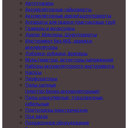
Автотовары
Аккумуляторные гайковерты
Аккумуляторные дрели\шуруповерты
Аппараты для сварки пластиковых труб
Граверы и аксессуары
Дрели, Миксеры, Шуруповерты
Инструмент без АКБ ,зарядки,
аккумуляторы
Лобзики, рубанки, фрезеры
Мультиметры, детекторы напряжения
Наборы аккумуляторного инструмента
Насосы
Перфораторы
Пилы цепные
(электро,бензо,аккумуляторные)
Пилы циркулярные, торцовочные,
сабельные
Плиткорезы электрические
Под заказ
Покрасочное оборудование