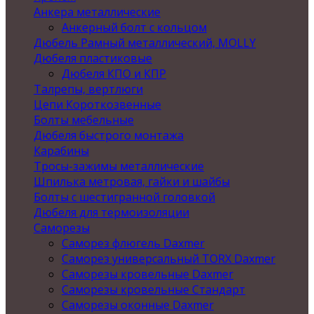
Анкера металлические
Анкерный болт с кольцом
Дюбель Рамный металлический, MOLLY
Дюбеля пластиковые
Дюбеля КПО и КПР
Талрепы, вертлюги
Цепи Короткозвенные
Болты мебельные
Дюбеля быстрого монтажа
Карабины
Тросы-зажимы металлические
Шпилька метровая, гайки и шайбы
Болты с шестигранной головкой
Дюбеля для термоизоляции
Саморезы
Саморез флюгель Daxmer
Саморез универсальный TORX Daxmer
Саморезы кровельные Daxmer
Саморезы кровельные Стандарт
Саморезы оконные Daxmer