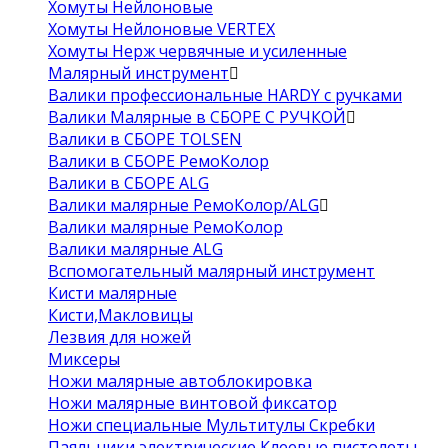
Хомуты Нейлоновые
Хомуты Нейлоновые VERTEX
Хомуты Нерж червячные и усиленные
Малярный инструмент
Валики профессиональные HARDY с ручками
Валики Малярные в СБОРЕ С РУЧКОЙ
Валики в СБОРЕ TOLSEN
Валики в СБОРЕ РемоКолор
Валики в СБОРЕ ALG
Валики малярные РемоКолор/ALG
Валики малярные РемоКолор
Валики малярные ALG
Вспомогательный малярный инструмент
Кисти малярные
Кисти,Макловицы
Лезвия для ножей
Миксеры
Ножи малярные автоблокировка
Ножи малярные винтовой фиксатор
Ножи специальные Мультитулы Скребки
Паяльники электрические Клеевые пистолеты