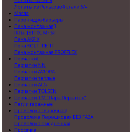
Лопаты TOLSEN
Лопаты из Рельсовой стали б/ч
Масла
Паро-гидро барьеры
Пена монтажная
IRFix, JETFIX, Mr.Sil
Пена AKFIX
Пена KOLT, REFIT
Пена монтажная PROFFLEX
Перчатки
Перчатки NN
Перчатки AVIORA
Перчатки теплые
Перчатки ALG
Перчатки TOLSEN
Перчатки ТМ "Пара Перчаток"
Петли гаражные
Проволока сварочная
Проволока Порошковая БЕЗ ГАЗА
Проволока омедненная
Просечка