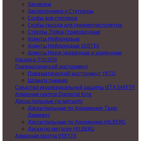
Заклепки
Заклепочники и Степлеры
Скобы для степлера
Скобы-гвозди для пневмопистолетов
Стропы .Пояса страховочные
Хомуты Нейлоновые
Хомуты Нейлоновые VERTEX
Хомуты Нерж червячные и усиленные
Насадки TOLSEN
Пневматический инструмент
Пневматический инструмент YATO
Шланги пневмо
Средства индивидуальной защиты JETA SAFETY
Алмазная группа Diamond King
Диски пильные по металлу
Диски пильные по Алюминию Трио
Диамант
Диски пильные по Алюминию HILBERG
Диски по металлу HILBERG
Алмазная группа VERTEX