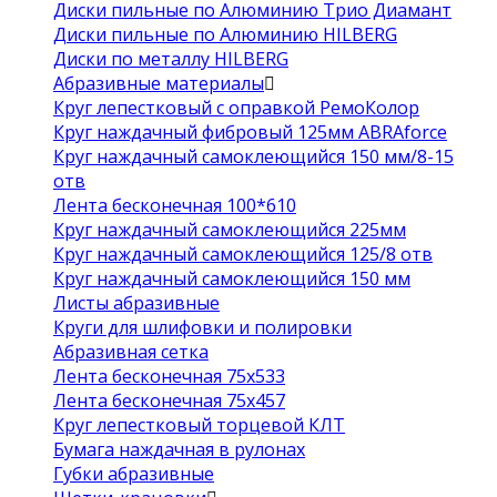
Диски пильные по Алюминию Трио Диамант
Диски пильные по Алюминию HILBERG
Диски по металлу HILBERG
Абразивные материалы
Круг лепестковый с оправкой РемоКолор
Круг наждачный фибровый 125мм ABRAforce
Круг наждачный самоклеющийся 150 мм/8-15
отв
Лента бесконечная 100*610
Круг наждачный самоклеющийся 225мм
Круг наждачный самоклеющийся 125/8 отв
Круг наждачный самоклеющийся 150 мм
Листы абразивные
Круги для шлифовки и полировки
Абразивная сетка
Лента бесконечная 75х533
Лента бесконечная 75х457
Круг лепестковый торцевой КЛТ
Бумага наждачная в рулонах
Губки абразивные