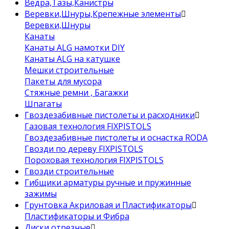
Ведра,Тазы,Канистры
Веревки,Шнуры,Крепежные элементы
Веревки,Шнуры
Канаты
Канаты ALG намотки DIY
Канаты ALG на катушке
Мешки строительные
Пакеты для мусора
Стяжные ремни , Багажки
Шпагаты
Гвоздезабивные пистолеты и расходники
Газовая технология FIXPISTOLS
Гвоздезабивные пистолеты и оснастка RODA
Гвозди по дереву FIXPISTOLS
Пороховая технология FIXPISTOLS
Гвозди строительные
Гибщики арматуры ручные и пружинные
зажимы
Грунтовка Акриловая и Пластификаторы
Пластификаторы и Фибра
Диски отрезные