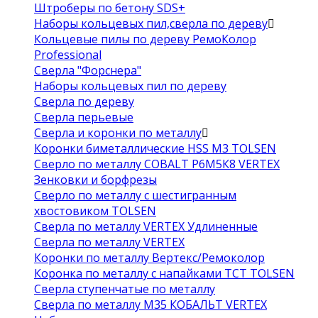
Штроберы по бетону SDS+
Наборы кольцевых пил,сверла по дереву
Кольцевые пилы по дереву РемоКолор
Professional
Сверла "Форснера"
Наборы кольцевых пил по дереву
Сверла по дереву
Сверла перьевые
Сверла и коронки по металлу
Коронки биметаллические HSS M3 TOLSEN
Сверло по металлу COBALT Р6М5К8 VERTEX
Зенковки и борфрезы
Сверло по металлу с шестигранным
хвостовиком TOLSEN
Сверла по металлу VERTEX Удлиненные
Сверла по металлу VERTEX
Коронки по металлу Вертекс/Ремоколор
Коронка по металлу с напайками TCT TOLSEN
Сверла ступенчатые по металлу
Сверла по металлу М35 КОБАЛЬТ VERTEX