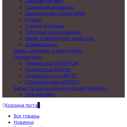
Садовая техника
Сварочные аппараты
Сверлильные станки DIAM
Станки
Станки заточные
Тепловое оборудование
Фены, компрессоры, пылесосы
Шлифмашины
Шины для бензо и электропил
Генераторы
Генераторы CHAMPION
Генераторы TecEner
Генераторы VILLARTEC
Стабилизаторы МАРКУС
Запчасти для бензо\электро инструмента
Подшипники
Корзина пуста
0
Все товары
Новинки