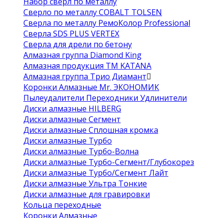
Набор сверл по металлу
Сверло по металлу COBALT TOLSEN
Сверла по металлу РемоКолор Professional
Сверла SDS PLUS VERTEX
Сверла для дрели по бетону
Алмазная группа Diamond King
Алмазная продукция ТМ KATANA
Алмазная группа Трио Диамант
Коронки Алмазные Mr. ЭКОНОМИК
Пылеудалители Переходники Удлинители
Диски алмазные HILBERG
Диски алмазные Сегмент
Диски алмазные Сплошная кромка
Диски алмазные Турбо
Диски алмазные Турбо-Волна
Диски алмазные Турбо-Сегмент/Глубокорез
Диски алмазные Турбо/Сегмент Лайт
Диски алмазные Ультра Тонкие
Диски алмазные для гравировки
Кольца переходные
Коронки Алмазные