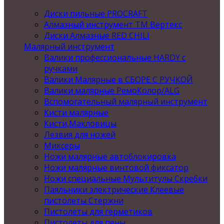
Диски пильные PROCRAFT
Алмазный инструмент ТМ Вертекс
Диски Алмазные RED CHILI
Малярный инструмент
Валики профессиональные HARDY с
ручками
Валики Малярные в СБОРЕ С РУЧКОЙ
Валики малярные РемоКолор/ALG
Вспомогательный малярный инструмент
Кисти малярные
Кисти,Макловицы
Лезвия для ножей
Миксеры
Ножи малярные автоблокировка
Ножи малярные винтовой фиксатор
Ножи специальные Мультитулы Скребки
Паяльники электрические Клеевые
пистолеты Стержни
Пистолеты для герметиков
Пистолеты для пены