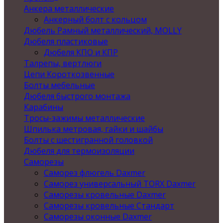
Анкера металлические
Анкерный болт с кольцом
Дюбель Рамный металлический, MOLLY
Дюбеля пластиковые
Дюбеля КПО и КПР
Талрепы, вертлюги
Цепи Короткозвенные
Болты мебельные
Дюбеля быстрого монтажа
Карабины
Тросы-зажимы металлические
Шпилька метровая, гайки и шайбы
Болты с шестигранной головкой
Дюбеля для термоизоляции
Саморезы
Саморез флюгель Daxmer
Саморез универсальный TORX Daxmer
Саморезы кровельные Daxmer
Саморезы кровельные Стандарт
Саморезы оконные Daxmer