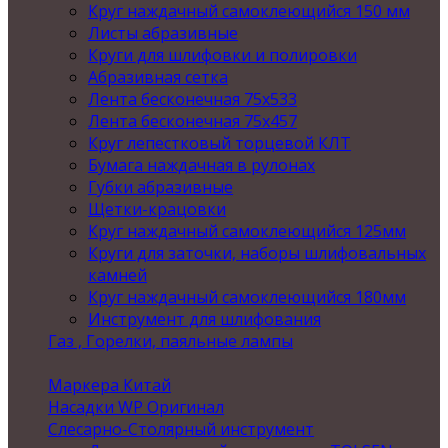
Круг наждачный самоклеющийся 150 мм
Листы абразивные
Круги для шлифовки и полировки
Абразивная сетка
Лента бесконечная 75х533
Лента бесконечная 75х457
Круг лепестковый торцевой КЛТ
Бумага наждачная в рулонах
Губки абразивные
Щетки-крацовки
Круг наждачный самоклеющийся 125мм
Круги для заточки, наборы шлифовальных
камней
Круг наждачный самоклеющийся 180мм
Инструмент для шлифования
Газ , Горелки, паяльные лампы
Маркера Китай
Насадки WP Оригинал
Слесарно-Столярный инструмент