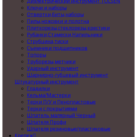
Диэлектрический инструмент TOLSEN
Ключи и наборы
Отвертки,биты,наборы
Пилы,ножовки и полотна
Плиткорезы,стеклорезы,крестики
Рубанки,Стамески,Напильники
Струбцина,тиски
Съемники подшипников
Топоры
Труборезы,метчики
Ударный инструмент
Шарнирно-губцевый инструмент
Штукатурный инструмент
Гладилки
Кельма/Мастерки
Терки П/У и Пенопластовые
Терки с покрытиями
Шпатель малярный Черный
Шпателя Профи
Шпателя резиновые/пластиковые
Крепеж