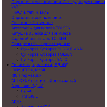
Опрыскиватели помповые Аксесуары для полива
YATO
Грабли, тяпки, вилы
Опрыскиватели помповые
Совки хозяйственные
Аксессуары для полива TOLSEN
Катушка и Леска для триммера
Садовый инвентарь TOLSEN
Сучкорезы-Кусторезы садовые
Сучкорез Кусторез RUSСАД и NN
Сучкорез Кусторез TOLSEN
Сучкорез Кусторез YATO
Силиконы,герметики , ВД-40
IRFix, JETFIX, Mr.Sil
RICH герметики
ALTECO, Атлет и клей эпоксидный
Аэрозоли , ВД-40
ВД-40
TM BIG D
AKFIX
Аэрозоли AKFIX