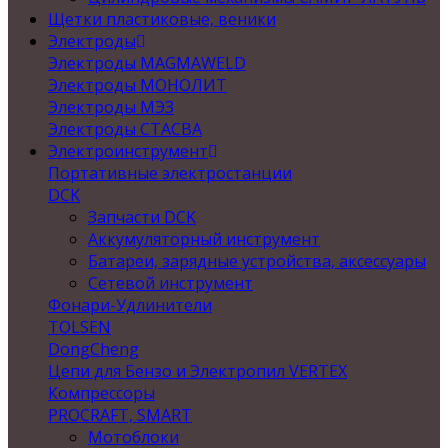
Щетки пластиковые, веники
Электроды
Электроды MAGMAWELD
Электроды МОНОЛИТ
Электроды МЭЗ
Электроды СТАСВА
Электроинструмент
Портативные электростанции
DCK
Запчасти DCK
Аккумуляторный инструмент
Батареи, зарядные устройства, аксессуары
Сетевой инструмент
Фонари-Удлинители
TOLSEN
DongCheng
Цепи для Бензо и Электропил VERTEX
Компрессоры
PROCRAFT, SMART
Мотоблоки