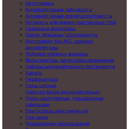
Автотовары
Аккумуляторные гайковерты
Аккумуляторные дрели\шуруповерты
Аппараты для сварки пластиковых труб
Граверы и аксессуары
Дрели, Миксеры, Шуруповерты
Инструмент без АКБ ,зарядки,
аккумуляторы
Лобзики, рубанки, фрезеры
Мультиметры, детекторы напряжения
Наборы аккумуляторного инструмента
Насосы
Перфораторы
Пилы цепные
(электро,бензо,аккумуляторные)
Пилы циркулярные, торцовочные,
сабельные
Плиткорезы электрические
Под заказ
Покрасочное оборудование