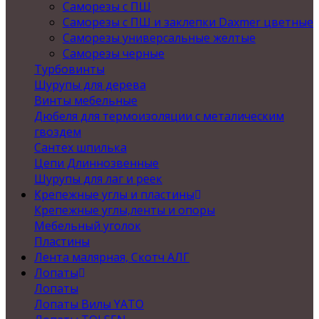
Саморезы с ПШ
Саморезы с ПШ и заклепки Daxmer цветные
Саморезы универсальные желтые
Саморезы черные
Турбовинты
Шурупы для дерева
Винты мебельные
Дюбеля для термоизоляции с металическим
гвоздем
Сантех шпилька
Цепи Длиннозвенные
Шурупы для лаг и реек
Крепежные углы и пластины
Крепежные углы,ленты и опоры
Мебельный уголок
Пластины
Лента малярная, Скотч АЛГ
Лопаты
Лопаты
Лопаты Вилы YATO