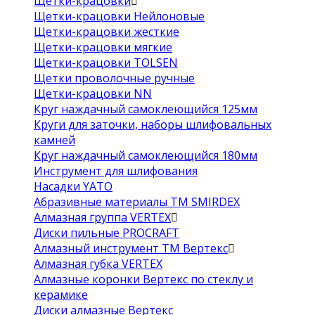
Щетки-крацовки
Щетки-крацовки Нейлоновые
Щетки-крацовки жесткие
Щетки-крацовки мягкие
Щетки-крацовки TOLSEN
Щетки проволочные ручные
Щетки-крацовки NN
Круг наждачный самоклеющийся 125мм
Круги для заточки, наборы шлифовальных
камней
Круг наждачный самоклеющийся 180мм
Инструмент для шлифования
Насадки YATO
Абразивные материалы ТМ SMIRDEX
Алмазная группа VERTEX
Диски пильные PROCRAFT
Алмазный инструмент ТМ Вертекс
Алмазная губка VERTEX
Алмазные коронки Вертекс по стеклу и
керамике
Диски алмазные Вертекс