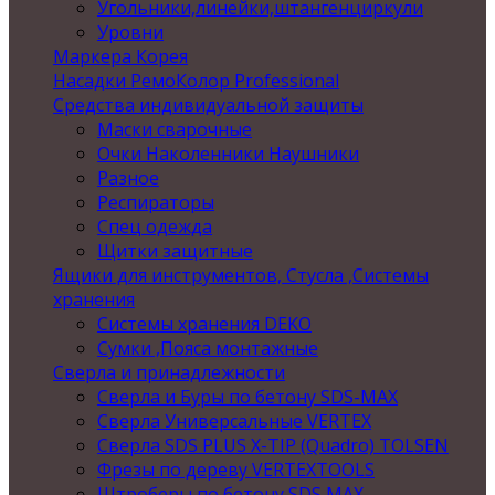
Угольники,линейки,штангенциркули
Уровни
Маркера Корея
Насадки РемоКолор Professional
Средства индивидуальной защиты
Маски сварочные
Очки Наколенники Наушники
Разное
Респираторы
Спец одежда
Щитки защитные
Ящики для инструментов, Стусла ,Системы
хранения
Системы хранения DEKO
Сумки ,Пояса монтажные
Сверла и принадлежности
Сверла и Буры по бетону SDS-MAX
Сверла Универсальные VERTEX
Сверла SDS PLUS X-TIP (Quadro) TOLSEN
Фрезы по дереву VERTEXTOOLS
Штроберы по бетону SDS MAX