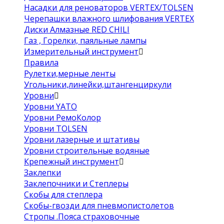
Насадки для реноваторов VERTEX/TOLSEN
Черепашки влажного шлифования VERTEX
Диски Алмазные RED CHILI
Газ , Горелки, паяльные лампы
Измерительный инструмент
Правила
Рулетки,мерные ленты
Угольники,линейки,штангенциркули
Уровни
Уровни YATO
Уровни РемоКолор
Уровни TOLSEN
Уровни лазерные и штативы
Уровни строительные водяные
Крепежный инструмент
Заклепки
Заклепочники и Степлеры
Скобы для степлера
Скобы-гвозди для пневмопистолетов
Стропы .Пояса страховочные