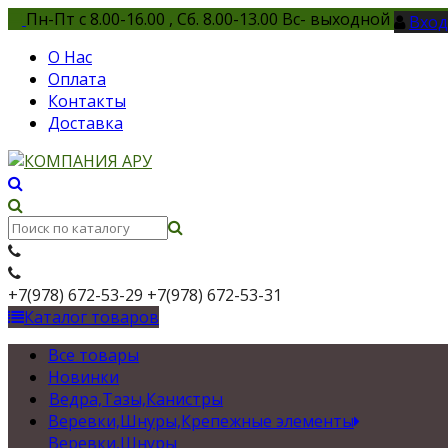
Пн-Пт с 8.00-16.00 , Сб. 8.00-13.00 Вс- выходной
Вход
О Нас
Оплата
Контакты
Доставка
+7(978) 672-53-29
+7(978) 672-53-31
Каталог товаров
Все товары
Новинки
Ведра,Тазы,Канистры
Веревки,Шнуры,Крепежные элементы
Веревки,Шнуры