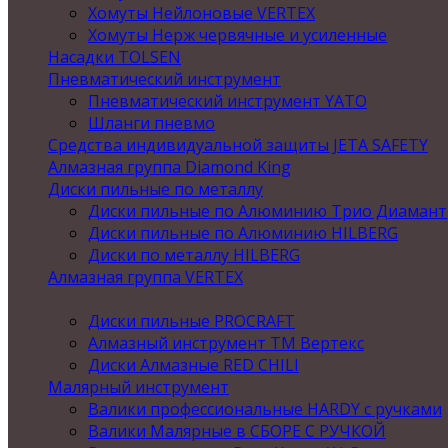
Хомуты Нейлоновые VERTEX
Хомуты Нерж червячные и усиленные
Насадки TOLSEN
Пневматический инструмент
Пневматический инструмент YATO
Шланги пневмо
Средства индивидуальной защиты JETA SAFETY
Алмазная группа Diamond King
Диски пильные по металлу
Диски пильные по Алюминию Трио Диамант
Диски пильные по Алюминию HILBERG
Диски по металлу HILBERG
Алмазная группа VERTEX
Диски пильные PROCRAFT
Алмазный инструмент ТМ Вертекс
Диски Алмазные RED CHILI
Малярный инструмент
Валики профессиональные HARDY с ручками
Валики Малярные в СБОРЕ С РУЧКОЙ