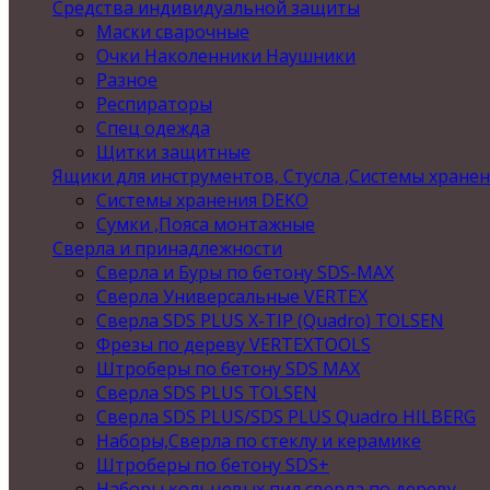
Средства индивидуальной защиты
Маски сварочные
Очки Наколенники Наушники
Разное
Респираторы
Спец одежда
Щитки защитные
Ящики для инструментов, Стусла ,Системы хране
Системы хранения DEKO
Сумки ,Пояса монтажные
Сверла и принадлежности
Сверла и Буры по бетону SDS-MAX
Сверла Универсальные VERTEX
Сверла SDS PLUS X-TIP (Quadro) TOLSEN
Фрезы по дереву VERTEXTOOLS
Штроберы по бетону SDS MAX
Сверла SDS PLUS TOLSEN
Сверла SDS PLUS/SDS PLUS Quadro HILBERG
Наборы,Сверла по стеклу и керамике
Штроберы по бетону SDS+
Наборы кольцевых пил,сверла по дереву