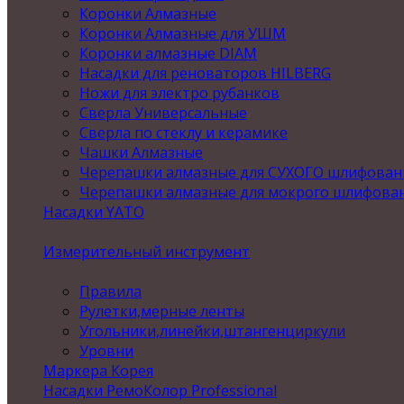
Коронки Алмазные
Коронки Алмазные для УШМ
Коронки алмазные DIAM
Насадки для реноваторов HILBERG
Ножи для электро рубанков
Сверла Универсальные
Сверла по стеклу и керамике
Чашки Алмазные
Черепашки алмазные для СУХОГО шлифован
Черепашки алмазные для мокрого шлифова
Насадки YATO
Измерительный инструмент
Правила
Рулетки,мерные ленты
Угольники,линейки,штангенциркули
Уровни
Маркера Корея
Насадки РемоКолор Professional