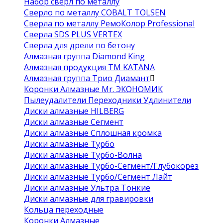
Набор сверл по металлу
Сверло по металлу COBALT TOLSEN
Сверла по металлу РемоКолор Professional
Сверла SDS PLUS VERTEX
Сверла для дрели по бетону
Алмазная группа Diamond King
Алмазная продукция ТМ KATANA
Алмазная группа Трио Диамант
Коронки Алмазные Mr. ЭКОНОМИК
Пылеудалители Переходники Удлинители
Диски алмазные HILBERG
Диски алмазные Сегмент
Диски алмазные Сплошная кромка
Диски алмазные Турбо
Диски алмазные Турбо-Волна
Диски алмазные Турбо-Сегмент/Глубокорез
Диски алмазные Турбо/Сегмент Лайт
Диски алмазные Ультра Тонкие
Диски алмазные для гравировки
Кольца переходные
Коронки Алмазные