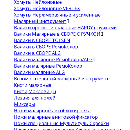
Хомуты Нейлоновые
Хомуты Нейлоновые VERTEX
Хомуты Нерж червячные и усиленные
Малярный инструмент
Валики профессиональные HARDY с ручками
Валики Малярные в СБОРЕ С РУЧКОЙ
Валики в СБОРЕ TOLSEN
Валики в СБОРЕ РемоКолор
Валики в СБОРЕ ALG
Валики малярные РемоКолор/ALG
Валики малярные РемоКолор
Валики малярные ALG
Вспомогательный малярный инструмент
Кисти малярные
Кисти,Макловицы
Лезвия для ножей
Миксеры
Ножи малярные автоблокировка
Ножи малярные винтовой фиксатор
Ножи специальные Мультитулы Скребки
Паяльники электрические Клеевые пистолеты