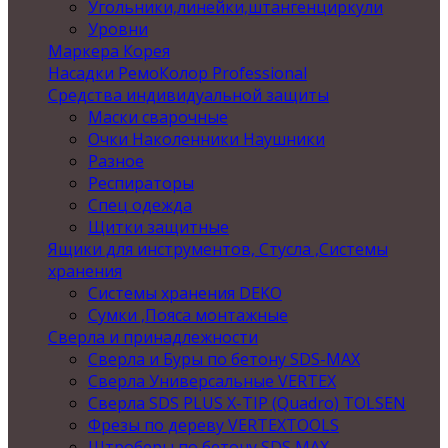
Угольники,линейки,штангенциркули
Уровни
Маркера Корея
Насадки РемоКолор Professional
Средства индивидуальной защиты
Маски сварочные
Очки Наколенники Наушники
Разное
Респираторы
Спец одежда
Щитки защитные
Ящики для инструментов, Стусла ,Системы
хранения
Системы хранения DEKO
Сумки ,Пояса монтажные
Сверла и принадлежности
Сверла и Буры по бетону SDS-MAX
Сверла Универсальные VERTEX
Сверла SDS PLUS X-TIP (Quadro) TOLSEN
Фрезы по дереву VERTEXTOOLS
Штроберы по бетону SDS MAX