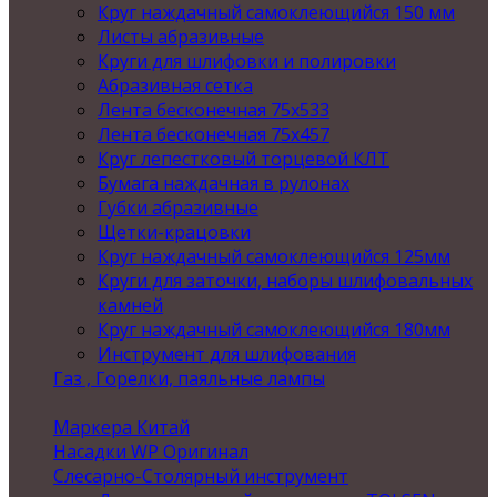
Круг наждачный самоклеющийся 150 мм
Листы абразивные
Круги для шлифовки и полировки
Абразивная сетка
Лента бесконечная 75х533
Лента бесконечная 75х457
Круг лепестковый торцевой КЛТ
Бумага наждачная в рулонах
Губки абразивные
Щетки-крацовки
Круг наждачный самоклеющийся 125мм
Круги для заточки, наборы шлифовальных
камней
Круг наждачный самоклеющийся 180мм
Инструмент для шлифования
Газ , Горелки, паяльные лампы
Маркера Китай
Насадки WP Оригинал
Слесарно-Столярный инструмент