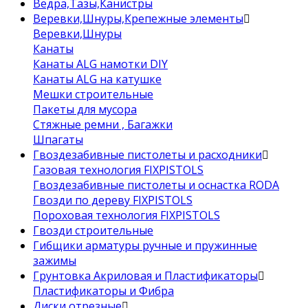
Ведра,Тазы,Канистры
Веревки,Шнуры,Крепежные элементы
Веревки,Шнуры
Канаты
Канаты ALG намотки DIY
Канаты ALG на катушке
Мешки строительные
Пакеты для мусора
Стяжные ремни , Багажки
Шпагаты
Гвоздезабивные пистолеты и расходники
Газовая технология FIXPISTOLS
Гвоздезабивные пистолеты и оснастка RODA
Гвозди по дереву FIXPISTOLS
Пороховая технология FIXPISTOLS
Гвозди строительные
Гибщики арматуры ручные и пружинные
зажимы
Грунтовка Акриловая и Пластификаторы
Пластификаторы и Фибра
Диски отрезные