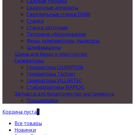
Садовая техника
Сварочные аппараты
Сверлильные станки DIAM
Станки
Станки заточные
Тепловое оборудование
Фены, компрессоры, пылесосы
Шлифмашины
Шины для бензо и электропил
Генераторы
Генераторы CHAMPION
Генераторы TecEner
Генераторы VILLARTEC
Стабилизаторы МАРКУС
Запчасти для бензо\электро инструмента
Подшипники
Корзина пуста
0
Все товары
Новинки