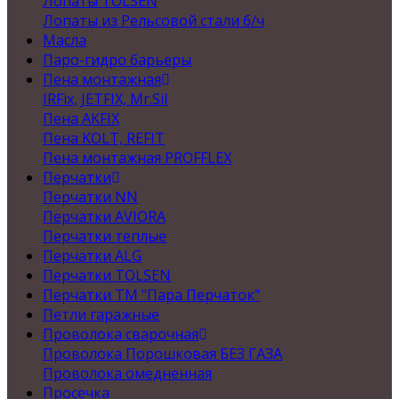
Лопаты TOLSEN
Лопаты из Рельсовой стали б/ч
Масла
Паро-гидро барьеры
Пена монтажная
IRFix, JETFIX, Mr.Sil
Пена AKFIX
Пена KOLT, REFIT
Пена монтажная PROFFLEX
Перчатки
Перчатки NN
Перчатки AVIORA
Перчатки теплые
Перчатки ALG
Перчатки TOLSEN
Перчатки ТМ "Пара Перчаток"
Петли гаражные
Проволока сварочная
Проволока Порошковая БЕЗ ГАЗА
Проволока омедненная
Просечка