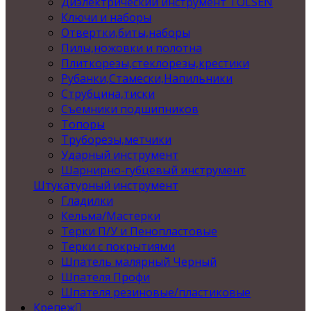
Диэлектрический инструмент TOLSEN
Ключи и наборы
Отвертки,биты,наборы
Пилы,ножовки и полотна
Плиткорезы,стеклорезы,крестики
Рубанки,Стамески,Напильники
Струбцина,тиски
Съемники подшипников
Топоры
Труборезы,метчики
Ударный инструмент
Шарнирно-губцевый инструмент
Штукатурный инструмент
Гладилки
Кельма/Мастерки
Терки П/У и Пенопластовые
Терки с покрытиями
Шпатель малярный Черный
Шпателя Профи
Шпателя резиновые/пластиковые
Крепеж