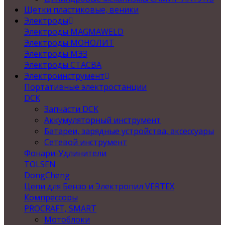
Щетки пластиковые, веники
Электроды
Электроды MAGMAWELD
Электроды МОНОЛИТ
Электроды МЭЗ
Электроды СТАСВА
Электроинструмент
Портативные электростанции
DCK
Запчасти DCK
Аккумуляторный инструмент
Батареи, зарядные устройства, аксессуары
Сетевой инструмент
Фонари-Удлинители
TOLSEN
DongCheng
Цепи для Бензо и Электропил VERTEX
Компрессоры
PROCRAFT, SMART
Мотоблоки