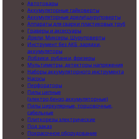
Автотовары
Аккумуляторные гайковерты
Аккумуляторные дрели\шуруповерты
Аппараты для сварки пластиковых труб
Граверы и аксессуары
Дрели, Миксеры, Шуруповерты
Инструмент без АКБ ,зарядки,
аккумуляторы
Лобзики, рубанки, фрезеры
Мультиметры, детекторы напряжения
Наборы аккумуляторного инструмента
Насосы
Перфораторы
Пилы цепные
(электро,бензо,аккумуляторные)
Пилы циркулярные, торцовочные,
сабельные
Плиткорезы электрические
Под заказ
Покрасочное оборудование