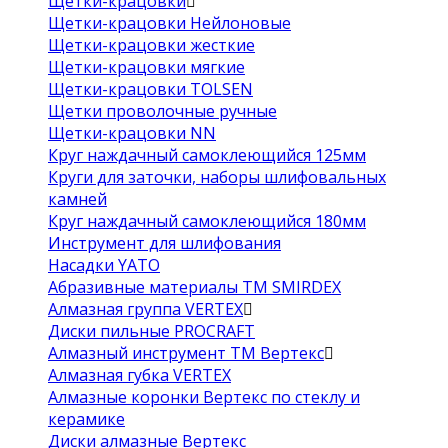
Щетки-крацовки
Щетки-крацовки Нейлоновые
Щетки-крацовки жесткие
Щетки-крацовки мягкие
Щетки-крацовки TOLSEN
Щетки проволочные ручные
Щетки-крацовки NN
Круг наждачный самоклеющийся 125мм
Круги для заточки, наборы шлифовальных
камней
Круг наждачный самоклеющийся 180мм
Инструмент для шлифования
Насадки YATO
Абразивные материалы ТМ SMIRDEX
Алмазная группа VERTEX
Диски пильные PROCRAFT
Алмазный инструмент ТМ Вертекс
Алмазная губка VERTEX
Алмазные коронки Вертекс по стеклу и
керамике
Диски алмазные Вертекс