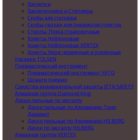
Заклепки
Заклепочники и Степлеры
Скобы для степлера
Скобы-гвозди для пневмопистолетов
Стропы .Пояса страховочные
Хомуты Нейлоновые
Хомуты Нейлоновые VERTEX
Хомуты Нерж червячные и усиленные
Насадки TOLSEN
Пневматический инструмент
Пневматический инструмент YATO
Шланги пневмо
Средства индивидуальной защиты JETA SAFETY
Алмазная группа Diamond King
Диски пильные по металлу
Диски пильные по Алюминию Трио
Диамант
Диски пильные по Алюминию HILBERG
Диски по металлу HILBERG
Алмазная группа VERTEX