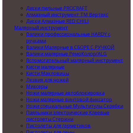
Диски пильные PROCRAFT
Алмазный инструмент ТМ Вертекс
Диски Алмазные RED CHILI
Малярный инструмент
Валики профессиональные HARDY с
ручками
Валики Малярные в СБОРЕ С РУЧКОЙ
Валики малярные РемоКолор/ALG
Вспомогательный малярный инструмент
Кисти малярные
Кисти,Макловицы
Лезвия для ножей
Миксеры
Ножи малярные автоблокировка
Ножи малярные винтовой фиксатор
Ножи специальные Мультитулы Скребки
Паяльники электрические Клеевые
пистолеты Стержни
Пистолеты для герметиков
Пистолеты для пены