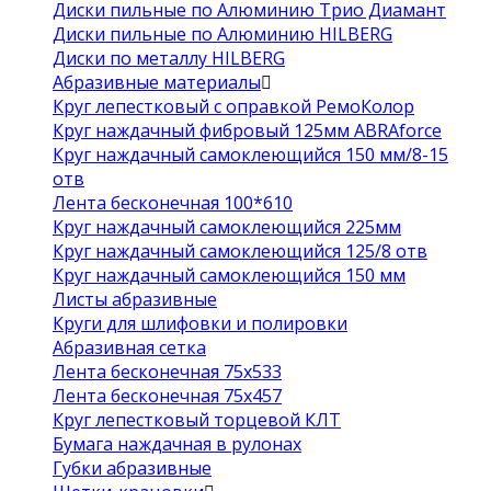
Диски пильные по Алюминию Трио Диамант
Диски пильные по Алюминию HILBERG
Диски по металлу HILBERG
Абразивные материалы
Круг лепестковый с оправкой РемоКолор
Круг наждачный фибровый 125мм ABRAforce
Круг наждачный самоклеющийся 150 мм/8-15
отв
Лента бесконечная 100*610
Круг наждачный самоклеющийся 225мм
Круг наждачный самоклеющийся 125/8 отв
Круг наждачный самоклеющийся 150 мм
Листы абразивные
Круги для шлифовки и полировки
Абразивная сетка
Лента бесконечная 75х533
Лента бесконечная 75х457
Круг лепестковый торцевой КЛТ
Бумага наждачная в рулонах
Губки абразивные