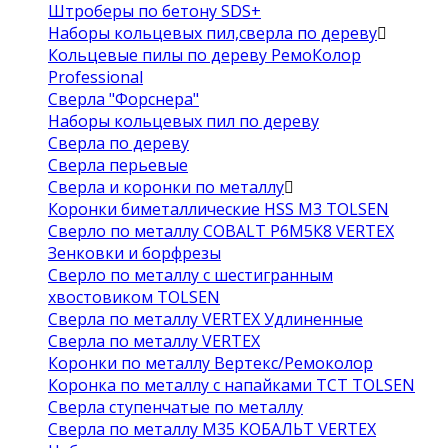
Штроберы по бетону SDS+
Наборы кольцевых пил,сверла по дереву
Кольцевые пилы по дереву РемоКолор
Professional
Сверла "Форснера"
Наборы кольцевых пил по дереву
Сверла по дереву
Сверла перьевые
Сверла и коронки по металлу
Коронки биметаллические HSS M3 TOLSEN
Сверло по металлу COBALT Р6М5К8 VERTEX
Зенковки и борфрезы
Сверло по металлу с шестигранным
хвостовиком TOLSEN
Сверла по металлу VERTEX Удлиненные
Сверла по металлу VERTEX
Коронки по металлу Вертекс/Ремоколор
Коронка по металлу с напайками TCT TOLSEN
Сверла ступенчатые по металлу
Сверла по металлу М35 КОБАЛЬТ VERTEX