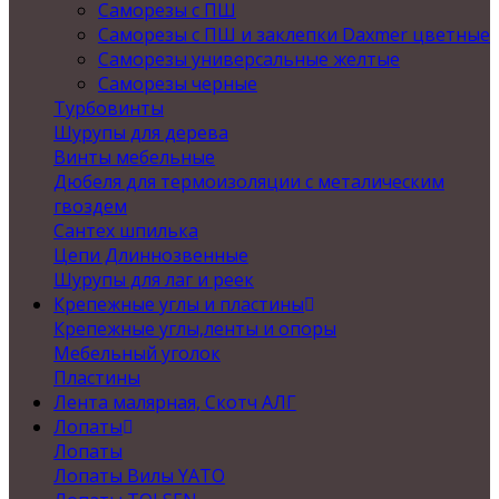
Саморезы с ПШ
Саморезы с ПШ и заклепки Daxmer цветные
Саморезы универсальные желтые
Саморезы черные
Турбовинты
Шурупы для дерева
Винты мебельные
Дюбеля для термоизоляции с металическим
гвоздем
Сантех шпилька
Цепи Длиннозвенные
Шурупы для лаг и реек
Крепежные углы и пластины
Крепежные углы,ленты и опоры
Мебельный уголок
Пластины
Лента малярная, Скотч АЛГ
Лопаты
Лопаты
Лопаты Вилы YATO