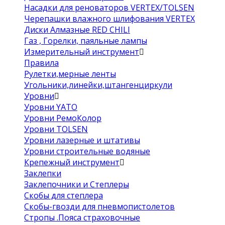
Насадки для реноваторов VERTEX/TOLSEN
Черепашки влажного шлифования VERTEX
Диски Алмазные RED CHILI
Газ , Горелки, паяльные лампы
Измерительный инструмент
Правила
Рулетки,мерные ленты
Угольники,линейки,штангенциркули
Уровни
Уровни YATO
Уровни РемоКолор
Уровни TOLSEN
Уровни лазерные и штативы
Уровни строительные водяные
Крепежный инструмент
Заклепки
Заклепочники и Степлеры
Скобы для степлера
Скобы-гвозди для пневмопистолетов
Стропы .Пояса страховочные