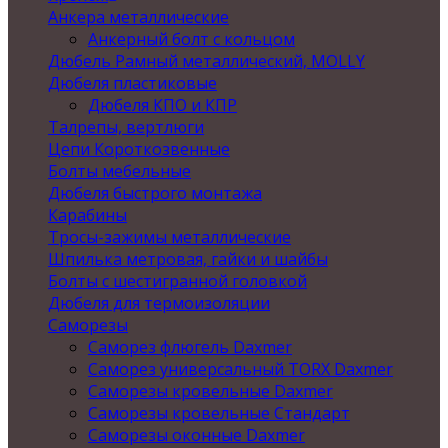
Анкера металлические
Анкерный болт с кольцом
Дюбель Рамный металлический, MOLLY
Дюбеля пластиковые
Дюбеля КПО и КПР
Талрепы, вертлюги
Цепи Короткозвенные
Болты мебельные
Дюбеля быстрого монтажа
Карабины
Тросы-зажимы металлические
Шпилька метровая, гайки и шайбы
Болты с шестигранной головкой
Дюбеля для термоизоляции
Саморезы
Саморез флюгель Daxmer
Саморез универсальный TORX Daxmer
Саморезы кровельные Daxmer
Саморезы кровельные Стандарт
Саморезы оконные Daxmer