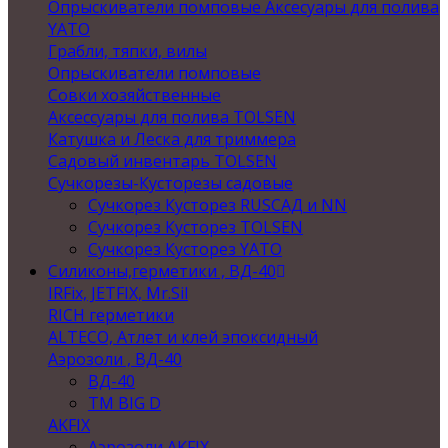
Опрыскиватели помповые Аксесуары для полива
YATO
Грабли, тяпки, вилы
Опрыскиватели помповые
Совки хозяйственные
Аксессуары для полива TOLSEN
Катушка и Леска для триммера
Садовый инвентарь TOLSEN
Сучкорезы-Кусторезы садовые
Сучкорез Кусторез RUSСАД и NN
Сучкорез Кусторез TOLSEN
Сучкорез Кусторез YATO
Силиконы,герметики , ВД-40
IRFix, JETFIX, Mr.Sil
RICH герметики
ALTECO, Атлет и клей эпоксидный
Аэрозоли , ВД-40
ВД-40
TM BIG D
AKFIX
Аэрозоли AKFIX