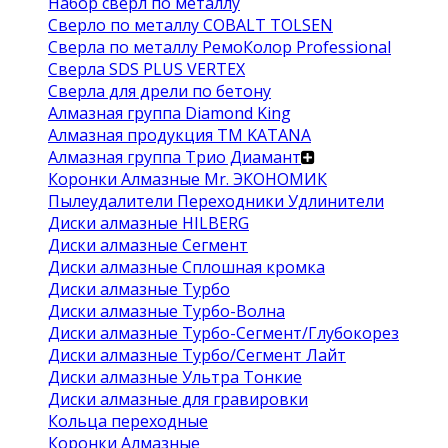
Набор сверл по металлу
Сверло по металлу COBALT TOLSEN
Сверла по металлу РемоКолор Professional
Сверла SDS PLUS VERTEX
Сверла для дрели по бетону
Алмазная группа Diamond King
Алмазная продукция ТМ KATANA
Алмазная группа Трио Диамант
Коронки Алмазные Mr. ЭКОНОМИК
Пылеудалители Переходники Удлинители
Диски алмазные HILBERG
Диски алмазные Сегмент
Диски алмазные Сплошная кромка
Диски алмазные Турбо
Диски алмазные Турбо-Волна
Диски алмазные Турбо-Сегмент/Глубокорез
Диски алмазные Турбо/Сегмент Лайт
Диски алмазные Ультра Тонкие
Диски алмазные для гравировки
Кольца переходные
Коронки Алмазные