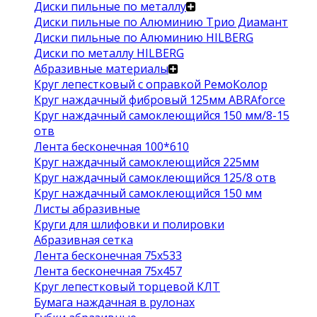
Диски пильные по металлу
Диски пильные по Алюминию Трио Диамант
Диски пильные по Алюминию HILBERG
Диски по металлу HILBERG
Абразивные материалы
Круг лепестковый с оправкой РемоКолор
Круг наждачный фибровый 125мм ABRAforce
Круг наждачный самоклеющийся 150 мм/8-15
отв
Лента бесконечная 100*610
Круг наждачный самоклеющийся 225мм
Круг наждачный самоклеющийся 125/8 отв
Круг наждачный самоклеющийся 150 мм
Листы абразивные
Круги для шлифовки и полировки
Абразивная сетка
Лента бесконечная 75х533
Лента бесконечная 75х457
Круг лепестковый торцевой КЛТ
Бумага наждачная в рулонах