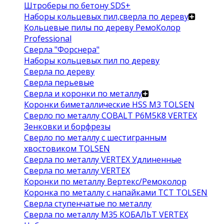
Штроберы по бетону SDS+
Наборы кольцевых пил,сверла по дереву
Кольцевые пилы по дереву РемоКолор
Professional
Сверла "Форснера"
Наборы кольцевых пил по дереву
Сверла по дереву
Сверла перьевые
Сверла и коронки по металлу
Коронки биметаллические HSS M3 TOLSEN
Сверло по металлу COBALT Р6М5К8 VERTEX
Зенковки и борфрезы
Сверло по металлу с шестигранным
хвостовиком TOLSEN
Сверла по металлу VERTEX Удлиненные
Сверла по металлу VERTEX
Коронки по металлу Вертекс/Ремоколор
Коронка по металлу с напайками TCT TOLSEN
Сверла ступенчатые по металлу
Сверла по металлу М35 КОБАЛЬТ VERTEX