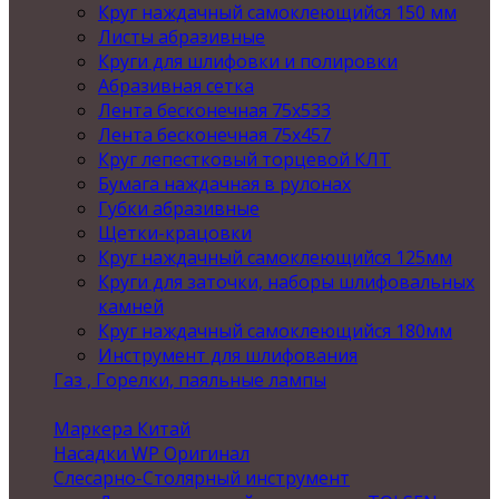
Круг наждачный самоклеющийся 150 мм
Листы абразивные
Круги для шлифовки и полировки
Абразивная сетка
Лента бесконечная 75х533
Лента бесконечная 75х457
Круг лепестковый торцевой КЛТ
Бумага наждачная в рулонах
Губки абразивные
Щетки-крацовки
Круг наждачный самоклеющийся 125мм
Круги для заточки, наборы шлифовальных
камней
Круг наждачный самоклеющийся 180мм
Инструмент для шлифования
Газ , Горелки, паяльные лампы
Маркера Китай
Насадки WP Оригинал
Слесарно-Столярный инструмент