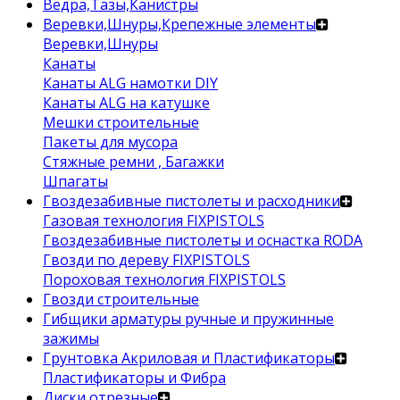
Ведра,Тазы,Канистры
Веревки,Шнуры,Крепежные элементы
Веревки,Шнуры
Канаты
Канаты ALG намотки DIY
Канаты ALG на катушке
Мешки строительные
Пакеты для мусора
Стяжные ремни , Багажки
Шпагаты
Гвоздезабивные пистолеты и расходники
Газовая технология FIXPISTOLS
Гвоздезабивные пистолеты и оснастка RODA
Гвозди по дереву FIXPISTOLS
Пороховая технология FIXPISTOLS
Гвозди строительные
Гибщики арматуры ручные и пружинные
зажимы
Грунтовка Акриловая и Пластификаторы
Пластификаторы и Фибра
Диски отрезные