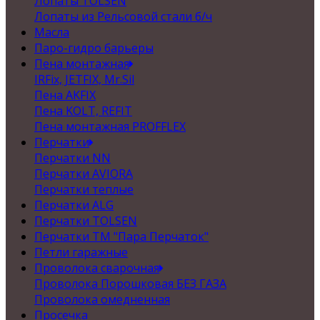
Лопаты TOLSEN
Лопаты из Рельсовой стали б/ч
Масла
Паро-гидро барьеры
Пена монтажная
IRFix, JETFIX, Mr.Sil
Пена AKFIX
Пена KOLT, REFIT
Пена монтажная PROFFLEX
Перчатки
Перчатки NN
Перчатки AVIORA
Перчатки теплые
Перчатки ALG
Перчатки TOLSEN
Перчатки ТМ "Пара Перчаток"
Петли гаражные
Проволока сварочная
Проволока Порошковая БЕЗ ГАЗА
Проволока омедненная
Просечка