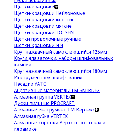
Губки абразивные
Щетки-крацовки
Щетки-крацовки Нейлоновые
Щетки-крацовки жесткие
Щетки-крацовки мягкие
Щетки-крацовки TOLSEN
Щетки проволочные ручные
Щетки-крацовки NN
Круг наждачный самоклеющийся 125мм
Круги для заточки, наборы шлифовальных
камней
Круг наждачный самоклеющийся 180мм
Инструмент для шлифования
Насадки YATO
Абразивные материалы ТМ SMIRDEX
Алмазная группа VERTEX
Диски пильные PROCRAFT
Алмазный инструмент ТМ Вертекс
Алмазная губка VERTEX
Алмазные коронки Вертекс по стеклу и
керамике