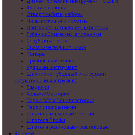
Диэлектрический инструмент TOLSEN
Ключи и наборы
Отвертки,биты,наборы
Пилы,ножовки и полотна
Плиткорезы,стеклорезы,крестики
Рубанки,Стамески,Напильники
Струбцина,тиски
Съемники подшипников
Топоры
Труборезы,метчики
Ударный инструмент
Шарнирно-губцевый инструмент
Штукатурный инструмент
Гладилки
Кельма/Мастерки
Терки П/У и Пенопластовые
Терки с покрытиями
Шпатель малярный Черный
Шпателя Профи
Шпателя резиновые/пластиковые
Крепеж