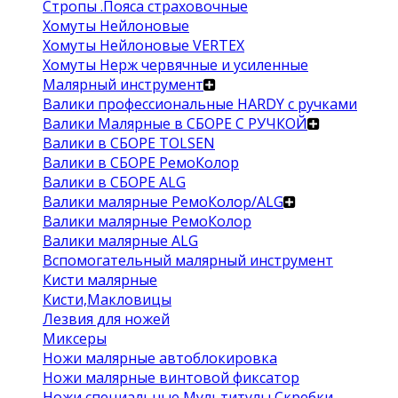
Стропы .Пояса страховочные
Хомуты Нейлоновые
Хомуты Нейлоновые VERTEX
Хомуты Нерж червячные и усиленные
Малярный инструмент
Валики профессиональные HARDY с ручками
Валики Малярные в СБОРЕ С РУЧКОЙ
Валики в СБОРЕ TOLSEN
Валики в СБОРЕ РемоКолор
Валики в СБОРЕ ALG
Валики малярные РемоКолор/ALG
Валики малярные РемоКолор
Валики малярные ALG
Вспомогательный малярный инструмент
Кисти малярные
Кисти,Макловицы
Лезвия для ножей
Миксеры
Ножи малярные автоблокировка
Ножи малярные винтовой фиксатор
Ножи специальные Мультитулы Скребки