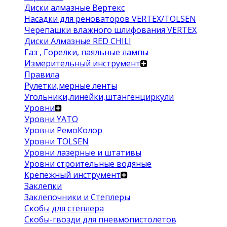
Диски алмазные Вертекс
Насадки для реноваторов VERTEX/TOLSEN
Черепашки влажного шлифования VERTEX
Диски Алмазные RED CHILI
Газ , Горелки, паяльные лампы
Измерительный инструмент
Правила
Рулетки,мерные ленты
Угольники,линейки,штангенциркули
Уровни
Уровни YATO
Уровни РемоКолор
Уровни TOLSEN
Уровни лазерные и штативы
Уровни строительные водяные
Крепежный инструмент
Заклепки
Заклепочники и Степлеры
Скобы для степлера
Скобы-гвозди для пневмопистолетов