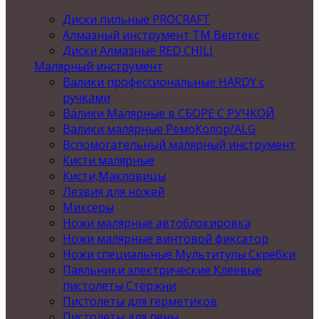
Диски пильные PROCRAFT
Алмазный инструмент ТМ Вертекс
Диски Алмазные RED CHILI
Малярный инструмент
Валики профессиональные HARDY с
ручками
Валики Малярные в СБОРЕ С РУЧКОЙ
Валики малярные РемоКолор/ALG
Вспомогательный малярный инструмент
Кисти малярные
Кисти,Макловицы
Лезвия для ножей
Миксеры
Ножи малярные автоблокировка
Ножи малярные винтовой фиксатор
Ножи специальные Мультитулы Скребки
Паяльники электрические Клеевые
пистолеты Стержни
Пистолеты для герметиков
Пистолеты для пены