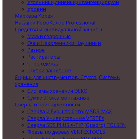
Угольники,линейки,штангенциркули
Уровни
Маркера Корея
Насадки РемоКолор Professional
Средства индивидуальной защиты
Маски сварочные
Очки Наколенники Наушники
Разное
Респираторы
Спец одежда
Щитки защитные
Ящики для инструментов, Стусла ,Системы
хранения
Системы хранения DEKO
Сумки ,Пояса монтажные
Сверла и принадлежности
Сверла и Буры по бетону SDS-MAX
Сверла Универсальные VERTEX
Сверла SDS PLUS X-TIP (Quadro) TOLSEN
Фрезы по дереву VERTEXTOOLS
Штроберы по бетону SDS MAX