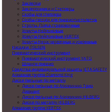
Заклепки
Заклепочники и Степлеры
Скобы для степлера
Скобы-гвозди для пневмопистолетов
Стропы .Пояса страховочные
Хомуты Нейлоновые
Хомуты Нейлоновые VERTEX
Хомуты Нерж червячные и усиленные
Насадки TOLSEN
Пневматический инструмент
Пневматический инструмент YATO
Шланги пневмо
Средства индивидуальной защиты JETA SAFETY
Алмазная группа Diamond King
Диски пильные по металлу
Диски пильные по Алюминию Трио
Диамант
Диски пильные по Алюминию HILBERG
Диски по металлу HILBERG
Алмазная группа VERTEX