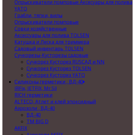
Опрыскиватели помповые Аксесуары для полива
YATO
Грабли, тяпки, вилы
Опрыскиватели помповые
Совки хозяйственные
Аксессуары для полива TOLSEN
Катушка и Леска для триммера
Садовый инвентарь TOLSEN
Сучкорезы-Кусторезы садовые
Сучкорез Кусторез RUSСАД и NN
Сучкорез Кусторез TOLSEN
Сучкорез Кусторез YATO
Силиконы,герметики , ВД-40
IRFix, JETFIX, Mr.Sil
RICH герметики
ALTECO, Атлет и клей эпоксидный
Аэрозоли , ВД-40
ВД-40
TM BIG D
AKFIX
Аэрозоли AKFIX