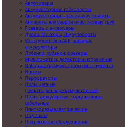
Автотовары
Аккумуляторные гайковерты
Аккумуляторные дрели\шуруповерты
Аппараты для сварки пластиковых труб
Граверы и аксессуары
Дрели, Миксеры, Шуруповерты
Инструмент без АКБ ,зарядки,
аккумуляторы
Лобзики, рубанки, фрезеры
Мультиметры, детекторы напряжения
Наборы аккумуляторного инструмента
Насосы
Перфораторы
Пилы цепные
(электро,бензо,аккумуляторные)
Пилы циркулярные, торцовочные,
сабельные
Плиткорезы электрические
Под заказ
Покрасочное оборудование