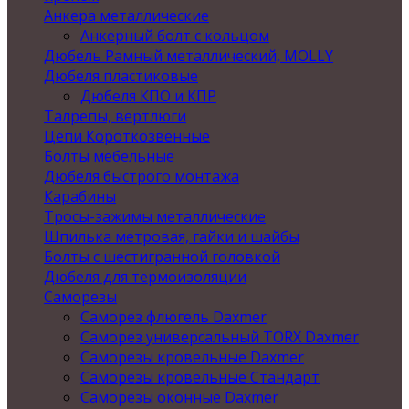
Анкера металлические
Анкерный болт с кольцом
Дюбель Рамный металлический, MOLLY
Дюбеля пластиковые
Дюбеля КПО и КПР
Талрепы, вертлюги
Цепи Короткозвенные
Болты мебельные
Дюбеля быстрого монтажа
Карабины
Тросы-зажимы металлические
Шпилька метровая, гайки и шайбы
Болты с шестигранной головкой
Дюбеля для термоизоляции
Саморезы
Саморез флюгель Daxmer
Саморез универсальный TORX Daxmer
Саморезы кровельные Daxmer
Саморезы кровельные Стандарт
Саморезы оконные Daxmer