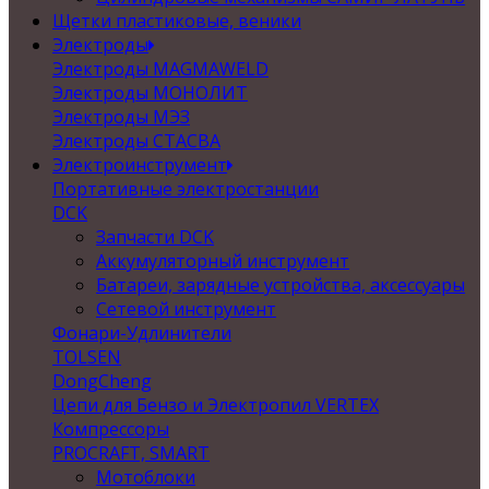
Щетки пластиковые, веники
Электроды
Электроды MAGMAWELD
Электроды МОНОЛИТ
Электроды МЭЗ
Электроды СТАСВА
Электроинструмент
Портативные электростанции
DCK
Запчасти DCK
Аккумуляторный инструмент
Батареи, зарядные устройства, аксессуары
Сетевой инструмент
Фонари-Удлинители
TOLSEN
DongCheng
Цепи для Бензо и Электропил VERTEX
Компрессоры
PROCRAFT, SMART
Мотоблоки