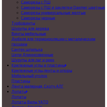
Саморезы с ПШ
Саморезы с ПШ и заклепки Daxmer цветные
Саморезы универсальные желтые
Саморезы черные
Турбовинты
Шурупы для дерева
Винты мебельные
Дюбеля для термоизоляции с металическим
гвоздем
Сантех шпилька
Цепи Длиннозвенные
Шурупы для лаг и реек
Крепежные углы и пластины
Крепежные углы,ленты и опоры
Мебельный уголок
Пластины
Лента малярная, Скотч АЛГ
Лопаты
Лопаты
Лопаты Вилы YATO