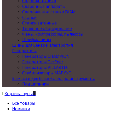
Садовая техника
Сварочные аппараты
Сверлильные станки DIAM
Станки
Станки заточные
Тепловое оборудование
Фены, компрессоры, пылесосы
Шлифмашины
Шины для бензо и электропил
Генераторы
Генераторы CHAMPION
Генераторы TecEner
Генераторы VILLARTEC
Стабилизаторы МАРКУС
Запчасти для бензо\электро инструмента
Подшипники
Корзина пуста
0
Все товары
Новинки