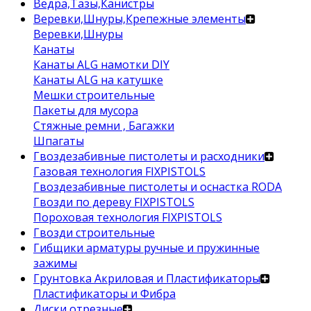
Ведра,Тазы,Канистры
Веревки,Шнуры,Крепежные элементы
Веревки,Шнуры
Канаты
Канаты ALG намотки DIY
Канаты ALG на катушке
Мешки строительные
Пакеты для мусора
Стяжные ремни , Багажки
Шпагаты
Гвоздезабивные пистолеты и расходники
Газовая технология FIXPISTOLS
Гвоздезабивные пистолеты и оснастка RODA
Гвозди по дереву FIXPISTOLS
Пороховая технология FIXPISTOLS
Гвозди строительные
Гибщики арматуры ручные и пружинные
зажимы
Грунтовка Акриловая и Пластификаторы
Пластификаторы и Фибра
Диски отрезные