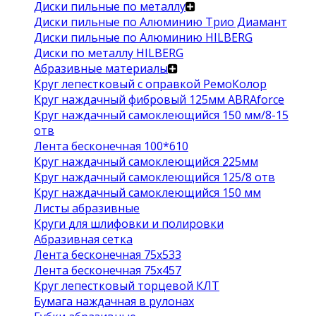
Диски пильные по металлу
Диски пильные по Алюминию Трио Диамант
Диски пильные по Алюминию HILBERG
Диски по металлу HILBERG
Абразивные материалы
Круг лепестковый с оправкой РемоКолор
Круг наждачный фибровый 125мм ABRAforce
Круг наждачный самоклеющийся 150 мм/8-15
отв
Лента бесконечная 100*610
Круг наждачный самоклеющийся 225мм
Круг наждачный самоклеющийся 125/8 отв
Круг наждачный самоклеющийся 150 мм
Листы абразивные
Круги для шлифовки и полировки
Абразивная сетка
Лента бесконечная 75х533
Лента бесконечная 75х457
Круг лепестковый торцевой КЛТ
Бумага наждачная в рулонах