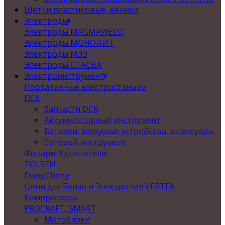
Щетки пластиковые, веники
Электроды
Электроды MAGMAWELD
Электроды МОНОЛИТ
Электроды МЭЗ
Электроды СТАСВА
Электроинструмент
Портативные электростанции
DCK
Запчасти DCK
Аккумуляторный инструмент
Батареи, зарядные устройства, аксессуары
Сетевой инструмент
Фонари-Удлинители
TOLSEN
DongCheng
Цепи для Бензо и Электропил VERTEX
Компрессоры
PROCRAFT, SMART
Мотоблоки