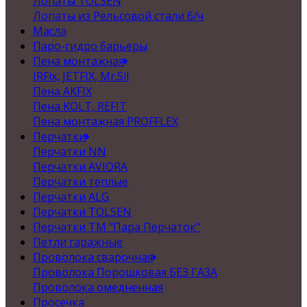
Лопаты TOLSEN
Лопаты из Рельсовой стали б/ч
Масла
Паро-гидро барьеры
Пена монтажная
IRFix, JETFIX, Mr.Sil
Пена AKFIX
Пена KOLT, REFIT
Пена монтажная PROFFLEX
Перчатки
Перчатки NN
Перчатки AVIORA
Перчатки теплые
Перчатки ALG
Перчатки TOLSEN
Перчатки ТМ "Пара Перчаток"
Петли гаражные
Проволока сварочная
Проволока Порошковая БЕЗ ГАЗА
Проволока омедненная
Просечка