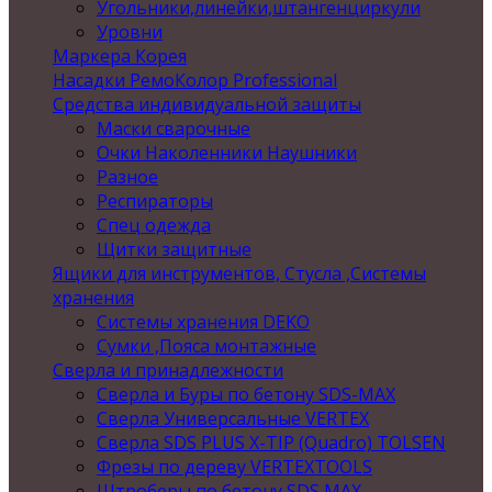
Угольники,линейки,штангенциркули
Уровни
Маркера Корея
Насадки РемоКолор Professional
Средства индивидуальной защиты
Маски сварочные
Очки Наколенники Наушники
Разное
Респираторы
Спец одежда
Щитки защитные
Ящики для инструментов, Стусла ,Системы
хранения
Системы хранения DEKO
Сумки ,Пояса монтажные
Сверла и принадлежности
Сверла и Буры по бетону SDS-MAX
Сверла Универсальные VERTEX
Сверла SDS PLUS X-TIP (Quadro) TOLSEN
Фрезы по дереву VERTEXTOOLS
Штроберы по бетону SDS MAX