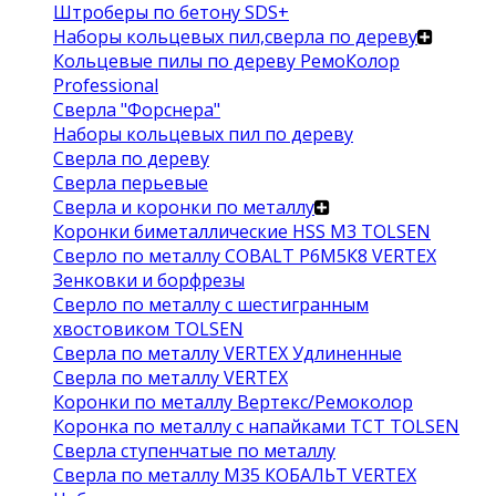
Штроберы по бетону SDS+
Наборы кольцевых пил,сверла по дереву
Кольцевые пилы по дереву РемоКолор
Professional
Сверла "Форснера"
Наборы кольцевых пил по дереву
Сверла по дереву
Сверла перьевые
Сверла и коронки по металлу
Коронки биметаллические HSS M3 TOLSEN
Сверло по металлу COBALT Р6М5К8 VERTEX
Зенковки и борфрезы
Сверло по металлу с шестигранным
хвостовиком TOLSEN
Сверла по металлу VERTEX Удлиненные
Сверла по металлу VERTEX
Коронки по металлу Вертекс/Ремоколор
Коронка по металлу с напайками TCT TOLSEN
Сверла ступенчатые по металлу
Сверла по металлу М35 КОБАЛЬТ VERTEX