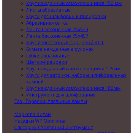
Круг наждачный самоклеющийся 150 мм
Листы абразивные
Круги для шлифовки и полировки
Абразивная сетка
Лента бесконечная 75х533
Лента бесконечная 75х457
Круг лепестковый торцевой КЛТ
Бумага наждачная в рулонах
Губки абразивные
Щетки-крацовки
Круг наждачный самоклеющийся 125мм
Круги для заточки, наборы шлифовальных
камней
Круг наждачный самоклеющийся 180мм
Инструмент для шлифования
Газ , Горелки, паяльные лампы
Маркера Китай
Насадки WP Оригинал
Слесарно-Столярный инструмент