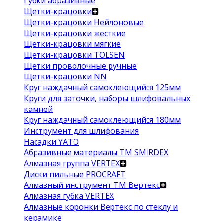
Губки абразивные
Щетки-крацовки
Щетки-крацовки Нейлоновые
Щетки-крацовки жесткие
Щетки-крацовки мягкие
Щетки-крацовки TOLSEN
Щетки проволочные ручные
Щетки-крацовки NN
Круг наждачный самоклеющийся 125мм
Круги для заточки, наборы шлифовальных
камней
Круг наждачный самоклеющийся 180мм
Инструмент для шлифования
Насадки YATO
Абразивные материалы ТМ SMIRDEX
Алмазная группа VERTEX
Диски пильные PROCRAFT
Алмазный инструмент ТМ Вертекс
Алмазная губка VERTEX
Алмазные коронки Вертекс по стеклу и
керамике