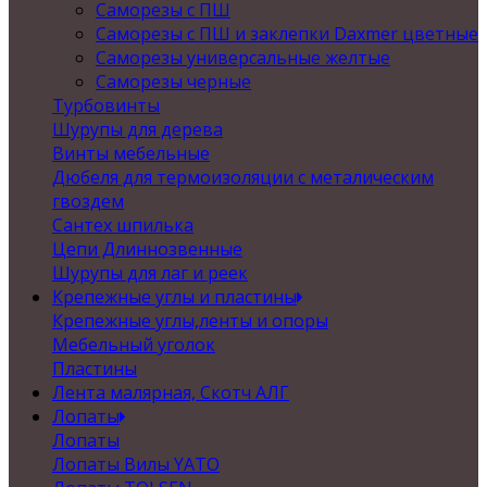
Саморезы с ПШ
Саморезы с ПШ и заклепки Daxmer цветные
Саморезы универсальные желтые
Саморезы черные
Турбовинты
Шурупы для дерева
Винты мебельные
Дюбеля для термоизоляции с металическим
гвоздем
Сантех шпилька
Цепи Длиннозвенные
Шурупы для лаг и реек
Крепежные углы и пластины
Крепежные углы,ленты и опоры
Мебельный уголок
Пластины
Лента малярная, Скотч АЛГ
Лопаты
Лопаты
Лопаты Вилы YATO