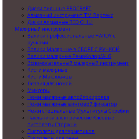
Диски пильные PROCRAFT
Алмазный инструмент ТМ Вертекс
Диски Алмазные RED CHILI
Малярный инструмент
Валики профессиональные HARDY с
ручками
Валики Малярные в СБОРЕ С РУЧКОЙ
Валики малярные РемоКолор/ALG
Вспомогательный малярный инструмент
Кисти малярные
Кисти,Макловицы
Лезвия для ножей
Миксеры
Ножи малярные автоблокировка
Ножи малярные винтовой фиксатор
Ножи специальные Мультитулы Скребки
Паяльники электрические Клеевые
пистолеты Стержни
Пистолеты для герметиков
Пистолеты для пены