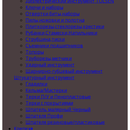
Диэлектрический инструмент TOLSEN
Ключи и наборы
Отвертки,биты,наборы
Пилы,ножовки и полотна
Плиткорезы,стеклорезы,крестики
Рубанки,Стамески,Напильники
Струбцина,тиски
Съемники подшипников
Топоры
Труборезы,метчики
Ударный инструмент
Шарнирно-губцевый инструмент
Штукатурный инструмент
Гладилки
Кельма/Мастерки
Терки П/У и Пенопластовые
Терки с покрытиями
Шпатель малярный Черный
Шпателя Профи
Шпателя резиновые/пластиковые
Крепеж