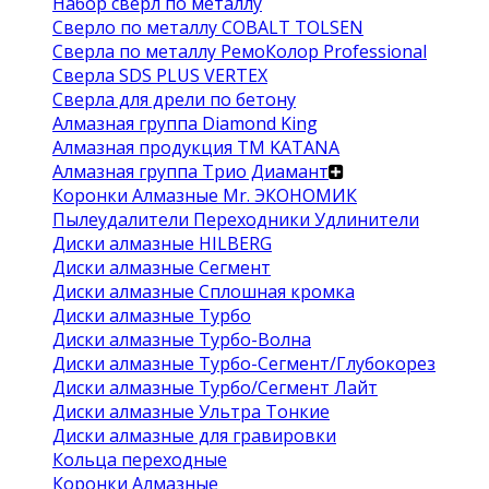
Набор сверл по металлу
Сверло по металлу COBALT TOLSEN
Сверла по металлу РемоКолор Professional
Сверла SDS PLUS VERTEX
Сверла для дрели по бетону
Алмазная группа Diamond King
Алмазная продукция ТМ KATANA
Алмазная группа Трио Диамант
Коронки Алмазные Mr. ЭКОНОМИК
Пылеудалители Переходники Удлинители
Диски алмазные HILBERG
Диски алмазные Сегмент
Диски алмазные Сплошная кромка
Диски алмазные Турбо
Диски алмазные Турбо-Волна
Диски алмазные Турбо-Сегмент/Глубокорез
Диски алмазные Турбо/Сегмент Лайт
Диски алмазные Ультра Тонкие
Диски алмазные для гравировки
Кольца переходные
Коронки Алмазные