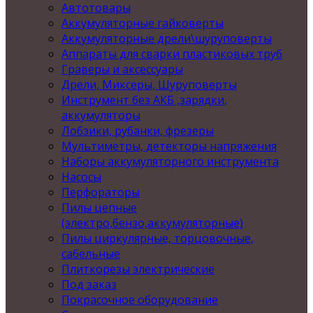
Автотовары
Аккумуляторные гайковерты
Аккумуляторные дрели\шуруповерты
Аппараты для сварки пластиковых труб
Граверы и аксессуары
Дрели, Миксеры, Шуруповерты
Инструмент без АКБ ,зарядки,
аккумуляторы
Лобзики, рубанки, фрезеры
Мультиметры, детекторы напряжения
Наборы аккумуляторного инструмента
Насосы
Перфораторы
Пилы цепные
(электро,бензо,аккумуляторные)
Пилы циркулярные, торцовочные,
сабельные
Плиткорезы электрические
Под заказ
Покрасочное оборудование