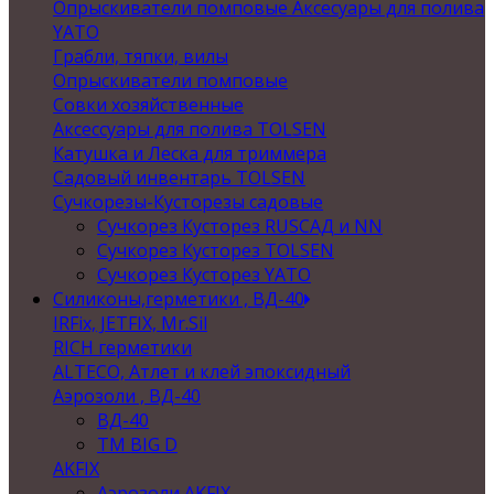
Опрыскиватели помповые Аксесуары для полива
YATO
Грабли, тяпки, вилы
Опрыскиватели помповые
Совки хозяйственные
Аксессуары для полива TOLSEN
Катушка и Леска для триммера
Садовый инвентарь TOLSEN
Сучкорезы-Кусторезы садовые
Сучкорез Кусторез RUSСАД и NN
Сучкорез Кусторез TOLSEN
Сучкорез Кусторез YATO
Силиконы,герметики , ВД-40
IRFix, JETFIX, Mr.Sil
RICH герметики
ALTECO, Атлет и клей эпоксидный
Аэрозоли , ВД-40
ВД-40
TM BIG D
AKFIX
Аэрозоли AKFIX