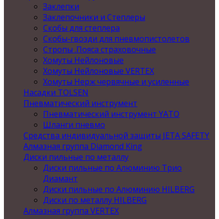
Заклепки
Заклепочники и Степлеры
Скобы для степлера
Скобы-гвозди для пневмопистолетов
Стропы .Пояса страховочные
Хомуты Нейлоновые
Хомуты Нейлоновые VERTEX
Хомуты Нерж червячные и усиленные
Насадки TOLSEN
Пневматический инструмент
Пневматический инструмент YATO
Шланги пневмо
Средства индивидуальной защиты JETA SAFETY
Алмазная группа Diamond King
Диски пильные по металлу
Диски пильные по Алюминию Трио
Диамант
Диски пильные по Алюминию HILBERG
Диски по металлу HILBERG
Алмазная группа VERTEX