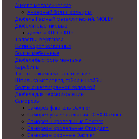
Анкера металлические
Анкерный болт с кольцом
Дюбель Рамный металлический, MOLLY
Дюбеля пластиковые
Дюбеля КПО и КПР
Талрепы, вертлюги
Цепи Короткозвенные
Болты мебельные
Дюбеля быстрого монтажа
Карабины
Тросы-зажимы металлические
Шпилька метровая, гайки и шайбы
Болты с шестигранной головкой
Дюбеля для термоизоляции
Саморезы
Саморез флюгель Daxmer
Саморез универсальный TORX Daxmer
Саморезы кровельные Daxmer
Саморезы кровельные Стандарт
Саморезы оконные Daxmer