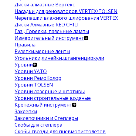
Диски алмазные Вертекс
Насадки для реноваторов VERTEX/TOLSEN
Черепашки влажного шлифования VERTEX
Диски Алмазные RED CHILI
Газ , Горелки, паяльные лампы
Измерительный инструмент
Правила
Рулетки,мерные ленты
Угольники,линейки,штангенциркули
Уровни
Уровни YATO
Уровни РемоКолор
Уровни TOLSEN
Уровни лазерные и штативы
Уровни строительные водяные
Крепежный инструмент
Заклепки
Заклепочники и Степлеры
Скобы для степлера
Скобы-гвозди для пневмопистолетов