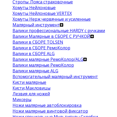
Стропы .Пояса страховочные
Хомуты Нейлоновые
Хомуты Нейлоновые VERTEX
Хомуты Нерж червячные и усиленные
Малярный инструмент
Валики профессиональные HARDY с ручками
Валики Малярные в СБОРЕ С РУЧКОЙ
Валики в СБОРЕ TOLSEN
Валики в СБОРЕ РемоКолор
Валики в СБОРЕ ALG
Валики малярные РемоКолор/ALG
Валики малярные РемоКолор
Валики малярные ALG
Вспомогательный малярный инструмент
Кисти малярные
Кисти,Макловицы
Лезвия для ножей
Миксеры
Ножи малярные автоблокировка
Ножи малярные винтовой фиксатор
Ножи специальные Мультитулы Скребки