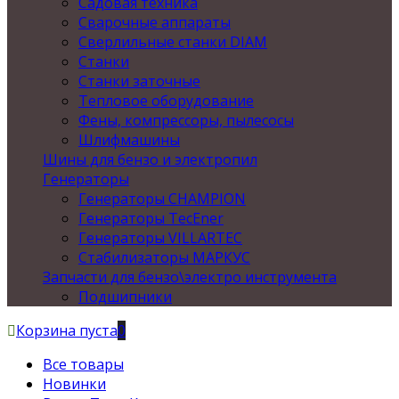
Садовая техника
Сварочные аппараты
Сверлильные станки DIAM
Станки
Станки заточные
Тепловое оборудование
Фены, компрессоры, пылесосы
Шлифмашины
Шины для бензо и электропил
Генераторы
Генераторы CHAMPION
Генераторы TecEner
Генераторы VILLARTEC
Стабилизаторы МАРКУС
Запчасти для бензо\электро инструмента
Подшипники
Корзина пуста
0
Все товары
Новинки