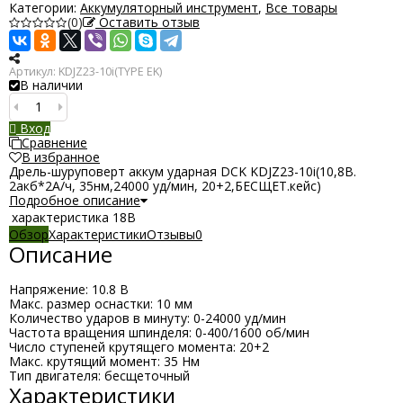
Категории:
Аккумуляторный инструмент
,
Все товары
(0)
Оставить отзыв
Артикул:
KDJZ23-10i(TYPE EK)
В наличии
Вход
Сравнение
В избранное
Дрель-шуруповерт аккум ударная DCK KDJZ23-10i(10,8В.
2акб*2А/ч, 35нм,24000 уд/мин, 20+2,БЕСЩЕТ.кейс)
Подробное описание
характеристика
18В
Обзор
Характеристики
Отзывы
0
Описание
Напряжение: 10.8 В
Макс. размер оснастки: 10 мм
Количество ударов в минуту: 0-24000 уд/мин
Частота вращения шпинделя: 0-400/1600 об/мин
Число ступеней крутящего момента: 20+2
Макс. крутящий момент: 35 Нм
Тип двигателя: бесщеточный
Характеристики