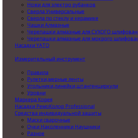
Ножи для электро рубанков
Сверла Универсальные
Сверла по стеклу и керамике
Чашки Алмазные
Черепашки алмазные для СУХОГО шлифован
Черепашки алмазные для мокрого шлифова
Насадки YATO
Измерительный инструмент
Правила
Рулетки,мерные ленты
Угольники,линейки,штангенциркули
Уровни
Маркера Корея
Насадки РемоКолор Professional
Средства индивидуальной защиты
Маски сварочные
Очки Наколенники Наушники
Разное