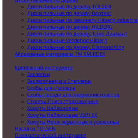
Диски пильные по дереву TOLSEN
Диски пильные по дереву Вертекс
Диски пильные по ламинату Hilberg Industria
Диски пильные по дереву HILBERG
Диски пильные по дереву Трио Диамант
Диски пильные Vezdehod Hilberg
Диски пильные по дереву Diamond King
Абразивные материалы ТМ SMIRDEX
Крепежный инструмент
Заклепки
Заклепочники и Степлеры
Скобы для степлера
Скобы-гвозди для пневмопистолетов
Стропы .Пояса страховочные
Хомуты Нейлоновые
Хомуты Нейлоновые VERTEX
Хомуты Нерж червячные и усиленные
Насадки TOLSEN
Пневматический инструмент