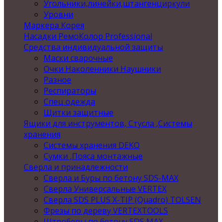
Угольники,линейки,штангенциркули
Уровни
Маркера Корея
Насадки РемоКолор Professional
Средства индивидуальной защиты
Маски сварочные
Очки Наколенники Наушники
Разное
Респираторы
Спец одежда
Щитки защитные
Ящики для инструментов, Стусла ,Системы
хранения
Системы хранения DEKO
Сумки ,Пояса монтажные
Сверла и принадлежности
Сверла и Буры по бетону SDS-MAX
Сверла Универсальные VERTEX
Сверла SDS PLUS X-TIP (Quadro) TOLSEN
Фрезы по дереву VERTEXTOOLS
Штроберы по бетону SDS MAX