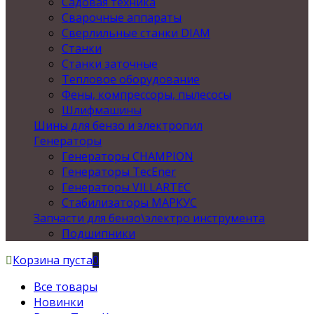
Садовая техника
Сварочные аппараты
Сверлильные станки DIAM
Станки
Станки заточные
Тепловое оборудование
Фены, компрессоры, пылесосы
Шлифмашины
Шины для бензо и электропил
Генераторы
Генераторы CHAMPION
Генераторы TecEner
Генераторы VILLARTEC
Стабилизаторы МАРКУС
Запчасти для бензо\электро инструмента
Подшипники
Корзина пуста
0
Все товары
Новинки