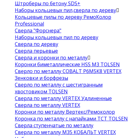
Штроберы по бетону SDS+
Наборы кольцевых пил,сверла по дереву
Кольцевые пилы по дереву РемоКолор
Professional
Сверла "Форснера"
Наборы кольцевых пил по дереву
Сверла по дереву
Сверла перьевые
Сверла и коронки по металлу
Коронки биметаллические HSS M3 TOLSEN
Сверло по металлу COBALT Р6М5К8 VERTEX
Зенковки и борфрезы
Сверло по металлу с шестигранным
хвостовиком TOLSEN
Сверла по металлу VERTEX Удлиненные
Сверла по металлу VERTEX
Коронки по металлу Вертекс/Ремоколор
Коронка по металлу с напайками TCT TOLSEN
Сверла ступенчатые по металлу
Сверла по металлу М35 КОБАЛЬТ VERTEX