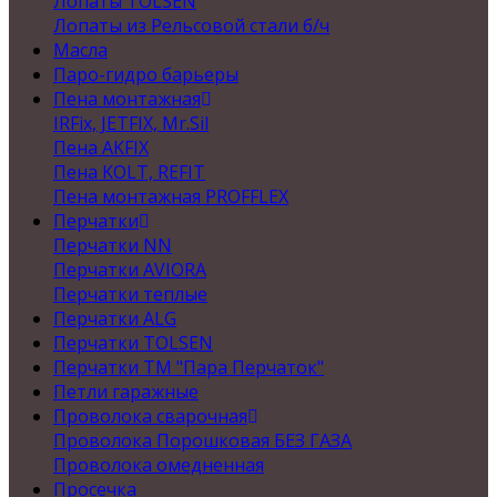
Лопаты TOLSEN
Лопаты из Рельсовой стали б/ч
Масла
Паро-гидро барьеры
Пена монтажная
IRFix, JETFIX, Mr.Sil
Пена AKFIX
Пена KOLT, REFIT
Пена монтажная PROFFLEX
Перчатки
Перчатки NN
Перчатки AVIORA
Перчатки теплые
Перчатки ALG
Перчатки TOLSEN
Перчатки ТМ "Пара Перчаток"
Петли гаражные
Проволока сварочная
Проволока Порошковая БЕЗ ГАЗА
Проволока омедненная
Просечка