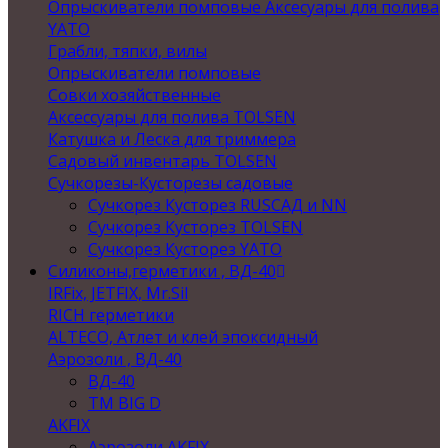
Опрыскиватели помповые Аксесуары для полива
YATO
Грабли, тяпки, вилы
Опрыскиватели помповые
Совки хозяйственные
Аксессуары для полива TOLSEN
Катушка и Леска для триммера
Садовый инвентарь TOLSEN
Сучкорезы-Кусторезы садовые
Сучкорез Кусторез RUSСАД и NN
Сучкорез Кусторез TOLSEN
Сучкорез Кусторез YATO
Силиконы,герметики , ВД-40
IRFix, JETFIX, Mr.Sil
RICH герметики
ALTECO, Атлет и клей эпоксидный
Аэрозоли , ВД-40
ВД-40
TM BIG D
AKFIX
Аэрозоли AKFIX