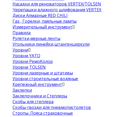
Насадки для реноваторов VERTEX/TOLSEN
Черепашки влажного шлифования VERTEX
Диски Алмазные RED CHILI
Газ , Горелки, паяльные лампы
Измерительный инструмент
Правила
Рулетки,мерные ленты
Угольники,линейки,штангенциркули
Уровни
Уровни YATO
Уровни РемоКолор
Уровни TOLSEN
Уровни лазерные и штативы
Уровни строительные водяные
Крепежный инструмент
Заклепки
Заклепочники и Степлеры
Скобы для степлера
Скобы-гвозди для пневмопистолетов
Стропы .Пояса страховочные