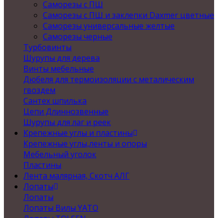
Саморезы с ПШ
Саморезы с ПШ и заклепки Daxmer цветные
Саморезы универсальные желтые
Саморезы черные
Турбовинты
Шурупы для дерева
Винты мебельные
Дюбеля для термоизоляции с металическим
гвоздем
Сантех шпилька
Цепи Длиннозвенные
Шурупы для лаг и реек
Крепежные углы и пластины
Крепежные углы,ленты и опоры
Мебельный уголок
Пластины
Лента малярная, Скотч АЛГ
Лопаты
Лопаты
Лопаты Вилы YATO