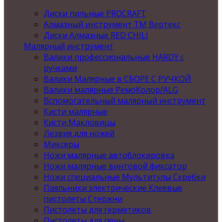
Диски пильные PROCRAFT
Алмазный инструмент ТМ Вертекс
Диски Алмазные RED CHILI
Малярный инструмент
Валики профессиональные HARDY с
ручками
Валики Малярные в СБОРЕ С РУЧКОЙ
Валики малярные РемоКолор/ALG
Вспомогательный малярный инструмент
Кисти малярные
Кисти,Макловицы
Лезвия для ножей
Миксеры
Ножи малярные автоблокировка
Ножи малярные винтовой фиксатор
Ножи специальные Мультитулы Скребки
Паяльники электрические Клеевые
пистолеты Стержни
Пистолеты для герметиков
Пистолеты для пены