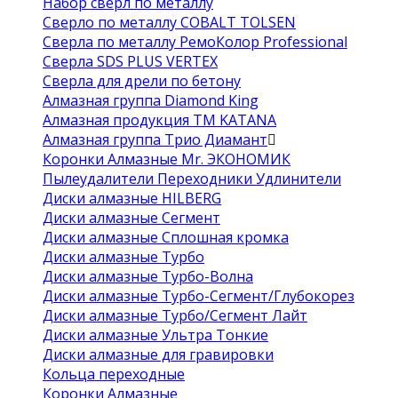
Набор сверл по металлу
Сверло по металлу COBALT TOLSEN
Сверла по металлу РемоКолор Professional
Сверла SDS PLUS VERTEX
Сверла для дрели по бетону
Алмазная группа Diamond King
Алмазная продукция ТМ KATANA
Алмазная группа Трио Диамант
Коронки Алмазные Mr. ЭКОНОМИК
Пылеудалители Переходники Удлинители
Диски алмазные HILBERG
Диски алмазные Сегмент
Диски алмазные Сплошная кромка
Диски алмазные Турбо
Диски алмазные Турбо-Волна
Диски алмазные Турбо-Сегмент/Глубокорез
Диски алмазные Турбо/Сегмент Лайт
Диски алмазные Ультра Тонкие
Диски алмазные для гравировки
Кольца переходные
Коронки Алмазные