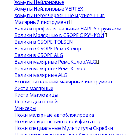
Хомуты Нейлоновые
Хомуты Нейлоновые VERTEX
Хомуты Нерж червячные и усиленные
Малярный инструмент
Валики профессиональные HARDY с ручками
Валики Малярные в СБОРЕ С РУЧКОЙ
Валики в СБОРЕ TOLSEN
Валики в СБОРЕ РемоКолор
Валики в СБОРЕ ALG
Валики малярные РемоКолор/ALG
Валики малярные РемоКолор
Валики малярные ALG
Вспомогательный малярный инструмент
Кисти малярные
Кисти,Макловицы
Лезвия для ножей
Миксеры
Ножи малярные автоблокировка
Ножи малярные винтовой фиксатор
Ножи специальные Мультитулы Скребки
Паяльники электрические Клеевые пистолеты