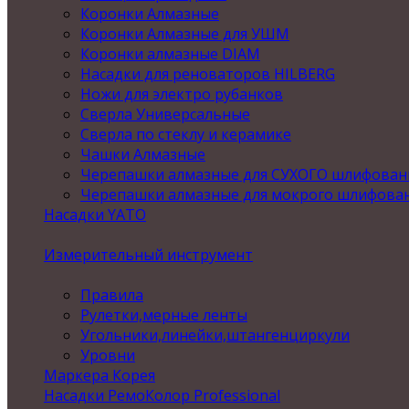
Коронки Алмазные
Коронки Алмазные для УШМ
Коронки алмазные DIAM
Насадки для реноваторов HILBERG
Ножи для электро рубанков
Сверла Универсальные
Сверла по стеклу и керамике
Чашки Алмазные
Черепашки алмазные для СУХОГО шлифован
Черепашки алмазные для мокрого шлифова
Насадки YATO
Измерительный инструмент
Правила
Рулетки,мерные ленты
Угольники,линейки,штангенциркули
Уровни
Маркера Корея
Насадки РемоКолор Professional