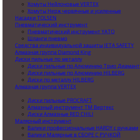
Хомуты Нейлоновые VERTEX
Хомуты Нерж червячные и усиленные
Насадки TOLSEN
Пневматический инструмент
Пневматический инструмент YATO
Шланги пневмо
Средства индивидуальной защиты JETA SAFETY
Алмазная группа Diamond King
Диски пильные по металлу
Диски пильные по Алюминию Трио Диамант
Диски пильные по Алюминию HILBERG
Диски по металлу HILBERG
Алмазная группа VERTEX
Диски пильные PROCRAFT
Алмазный инструмент ТМ Вертекс
Диски Алмазные RED CHILI
Малярный инструмент
Валики профессиональные HARDY с ручками
Валики Малярные в СБОРЕ С РУЧКОЙ