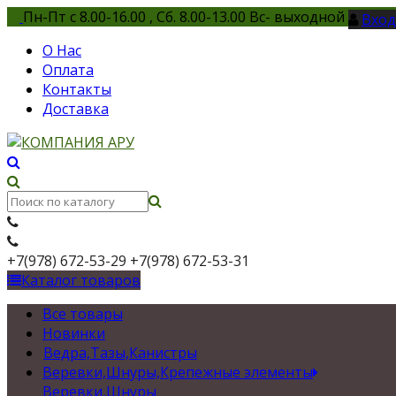
Пн-Пт с 8.00-16.00 , Сб. 8.00-13.00 Вс- выходной
Вход
О Нас
Оплата
Контакты
Доставка
+7(978) 672-53-29
+7(978) 672-53-31
Каталог товаров
Все товары
Новинки
Ведра,Тазы,Канистры
Веревки,Шнуры,Крепежные элементы
Веревки,Шнуры