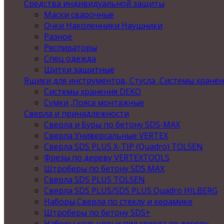
Средства индивидуальной защиты
Маски сварочные
Очки Наколенники Наушники
Разное
Респираторы
Спец одежда
Щитки защитные
Ящики для инструментов, Стусла ,Системы хране
Системы хранения DEKO
Сумки ,Пояса монтажные
Сверла и принадлежности
Сверла и Буры по бетону SDS-MAX
Сверла Универсальные VERTEX
Сверла SDS PLUS X-TIP (Quadro) TOLSEN
Фрезы по дереву VERTEXTOOLS
Штроберы по бетону SDS MAX
Сверла SDS PLUS TOLSEN
Сверла SDS PLUS/SDS PLUS Quadro HILBERG
Наборы,Сверла по стеклу и керамике
Штроберы по бетону SDS+
Наборы кольцевых пил,сверла по дереву