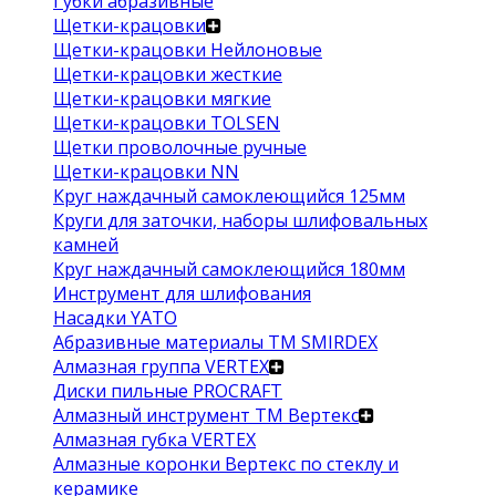
Губки абразивные
Щетки-крацовки
Щетки-крацовки Нейлоновые
Щетки-крацовки жесткие
Щетки-крацовки мягкие
Щетки-крацовки TOLSEN
Щетки проволочные ручные
Щетки-крацовки NN
Круг наждачный самоклеющийся 125мм
Круги для заточки, наборы шлифовальных
камней
Круг наждачный самоклеющийся 180мм
Инструмент для шлифования
Насадки YATO
Абразивные материалы ТМ SMIRDEX
Алмазная группа VERTEX
Диски пильные PROCRAFT
Алмазный инструмент ТМ Вертекс
Алмазная губка VERTEX
Алмазные коронки Вертекс по стеклу и
керамике