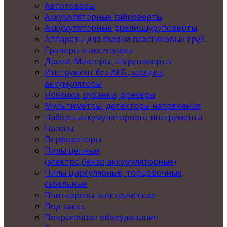
Автотовары
Аккумуляторные гайковерты
Аккумуляторные дрели\шуруповерты
Аппараты для сварки пластиковых труб
Граверы и аксессуары
Дрели, Миксеры, Шуруповерты
Инструмент без АКБ ,зарядки,
аккумуляторы
Лобзики, рубанки, фрезеры
Мультиметры, детекторы напряжения
Наборы аккумуляторного инструмента
Насосы
Перфораторы
Пилы цепные
(электро,бензо,аккумуляторные)
Пилы циркулярные, торцовочные,
сабельные
Плиткорезы электрические
Под заказ
Покрасочное оборудование