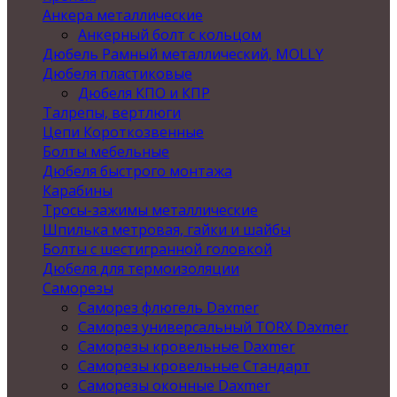
Анкера металлические
Анкерный болт с кольцом
Дюбель Рамный металлический, MOLLY
Дюбеля пластиковые
Дюбеля КПО и КПР
Талрепы, вертлюги
Цепи Короткозвенные
Болты мебельные
Дюбеля быстрого монтажа
Карабины
Тросы-зажимы металлические
Шпилька метровая, гайки и шайбы
Болты с шестигранной головкой
Дюбеля для термоизоляции
Саморезы
Саморез флюгель Daxmer
Саморез универсальный TORX Daxmer
Саморезы кровельные Daxmer
Саморезы кровельные Стандарт
Саморезы оконные Daxmer