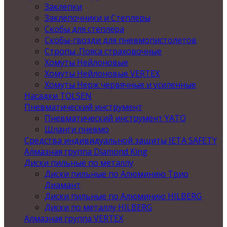
Заклепки
Заклепочники и Степлеры
Скобы для степлера
Скобы-гвозди для пневмопистолетов
Стропы .Пояса страховочные
Хомуты Нейлоновые
Хомуты Нейлоновые VERTEX
Хомуты Нерж червячные и усиленные
Насадки TOLSEN
Пневматический инструмент
Пневматический инструмент YATO
Шланги пневмо
Средства индивидуальной защиты JETA SAFETY
Алмазная группа Diamond King
Диски пильные по металлу
Диски пильные по Алюминию Трио
Диамант
Диски пильные по Алюминию HILBERG
Диски по металлу HILBERG
Алмазная группа VERTEX