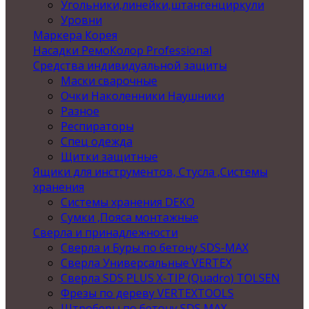
Угольники,линейки,штангенциркули
Уровни
Маркера Корея
Насадки РемоКолор Professional
Средства индивидуальной защиты
Маски сварочные
Очки Наколенники Наушники
Разное
Респираторы
Спец одежда
Щитки защитные
Ящики для инструментов, Стусла ,Системы
хранения
Системы хранения DEKO
Сумки ,Пояса монтажные
Сверла и принадлежности
Сверла и Буры по бетону SDS-MAX
Сверла Универсальные VERTEX
Сверла SDS PLUS X-TIP (Quadro) TOLSEN
Фрезы по дереву VERTEXTOOLS
Штроберы по бетону SDS MAX