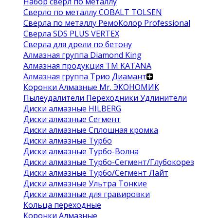
Набор сверл по металлу
Сверло по металлу COBALT TOLSEN
Сверла по металлу РемоКолор Professional
Сверла SDS PLUS VERTEX
Сверла для дрели по бетону
Алмазная группа Diamond King
Алмазная продукция ТМ KATANA
Алмазная группа Трио Диамант
Коронки Алмазные Mr. ЭКОНОМИК
Пылеудалители Переходники Удлинители
Диски алмазные HILBERG
Диски алмазные Сегмент
Диски алмазные Сплошная кромка
Диски алмазные Турбо
Диски алмазные Турбо-Волна
Диски алмазные Турбо-Сегмент/Глубокорез
Диски алмазные Турбо/Сегмент Лайт
Диски алмазные Ультра Тонкие
Диски алмазные для гравировки
Кольца переходные
Коронки Алмазные