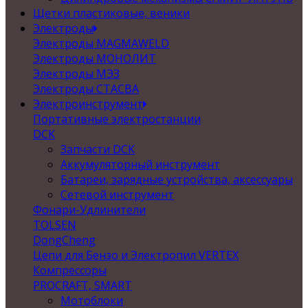
Щетки пластиковые, веники
Электроды
Электроды MAGMAWELD
Электроды МОНОЛИТ
Электроды МЭЗ
Электроды СТАСВА
Электроинструмент
Портативные электростанции
DCK
Запчасти DCK
Аккумуляторный инструмент
Батареи, зарядные устройства, аксессуары
Сетевой инструмент
Фонари-Удлинители
TOLSEN
DongCheng
Цепи для Бензо и Электропил VERTEX
Компрессоры
PROCRAFT, SMART
Мотоблоки