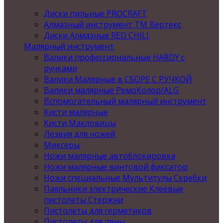
Диски пильные PROCRAFT
Алмазный инструмент ТМ Вертекс
Диски Алмазные RED CHILI
Малярный инструмент
Валики профессиональные HARDY с
ручками
Валики Малярные в СБОРЕ С РУЧКОЙ
Валики малярные РемоКолор/ALG
Вспомогательный малярный инструмент
Кисти малярные
Кисти,Макловицы
Лезвия для ножей
Миксеры
Ножи малярные автоблокировка
Ножи малярные винтовой фиксатор
Ножи специальные Мультитулы Скребки
Паяльники электрические Клеевые
пистолеты Стержни
Пистолеты для герметиков
Пистолеты для пены