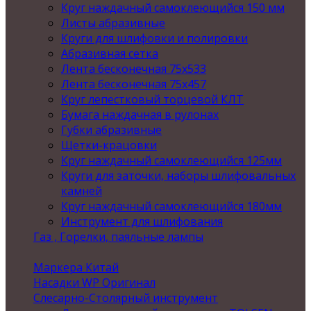
Круг наждачный самоклеющийся 150 мм
Листы абразивные
Круги для шлифовки и полировки
Абразивная сетка
Лента бесконечная 75х533
Лента бесконечная 75х457
Круг лепестковый торцевой КЛТ
Бумага наждачная в рулонах
Губки абразивные
Щетки-крацовки
Круг наждачный самоклеющийся 125мм
Круги для заточки, наборы шлифовальных
камней
Круг наждачный самоклеющийся 180мм
Инструмент для шлифования
Газ , Горелки, паяльные лампы
Маркера Китай
Насадки WP Оригинал
Слесарно-Столярный инструмент