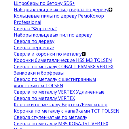
Штроберы по бетону SDS+
Наборы кольцевых пил,сверла по дереву
Кольцевые пилы по дереву РемоКолор
Professional
Сверла "Форснера"
Наборы кольцевых пил по дереву
Сверла по дереву
Сверла перьевые
Сверла и коронки по металлу
Коронки биметаллические HSS M3 TOLSEN
Сверло по металлу COBALT Р6М5К8 VERTEX
Зенковки и борфрезы
Сверло по металлу с шестигранным
хвостовиком TOLSEN
Сверла по металлу VERTEX Удлиненные
Сверла по металлу VERTEX
Коронки по металлу Вертекс/Ремоколор
Коронка по металлу с напайками TCT TOLSEN
Сверла ступенчатые по металлу
Сверла по металлу М35 КОБАЛЬТ VERTEX