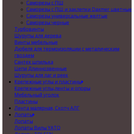
Саморезы с ПШ
Саморезы с ПШ и заклепки Daxmer цветные
Саморезы универсальные желтые
Саморезы черные
Турбовинты
Шурупы для дерева
Винты мебельные
Дюбеля для термоизоляции с металическим
гвоздем
Сантех шпилька
Цепи Длиннозвенные
Шурупы для лаг и реек
Крепежные углы и пластины
Крепежные углы,ленты и опоры
Мебельный уголок
Пластины
Лента малярная, Скотч АЛГ
Лопаты
Лопаты
Лопаты Вилы YATO