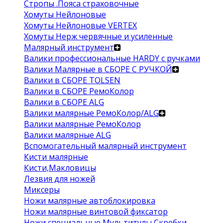
Стропы .Пояса страховочные
Хомуты Нейлоновые
Хомуты Нейлоновые VERTEX
Хомуты Нерж червячные и усиленные
Малярный инструмент
Валики профессиональные HARDY с ручками
Валики Малярные в СБОРЕ С РУЧКОЙ
Валики в СБОРЕ TOLSEN
Валики в СБОРЕ РемоКолор
Валики в СБОРЕ ALG
Валики малярные РемоКолор/ALG
Валики малярные РемоКолор
Валики малярные ALG
Вспомогательный малярный инструмент
Кисти малярные
Кисти,Макловицы
Лезвия для ножей
Миксеры
Ножи малярные автоблокировка
Ножи малярные винтовой фиксатор
Ножи специальные Мультитулы Скребки