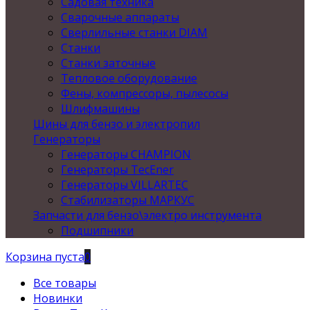
Садовая техника
Сварочные аппараты
Сверлильные станки DIAM
Станки
Станки заточные
Тепловое оборудование
Фены, компрессоры, пылесосы
Шлифмашины
Шины для бензо и электропил
Генераторы
Генераторы CHAMPION
Генераторы TecEner
Генераторы VILLARTEC
Стабилизаторы МАРКУС
Запчасти для бензо\электро инструмента
Подшипники
Корзина пуста
0
Все товары
Новинки