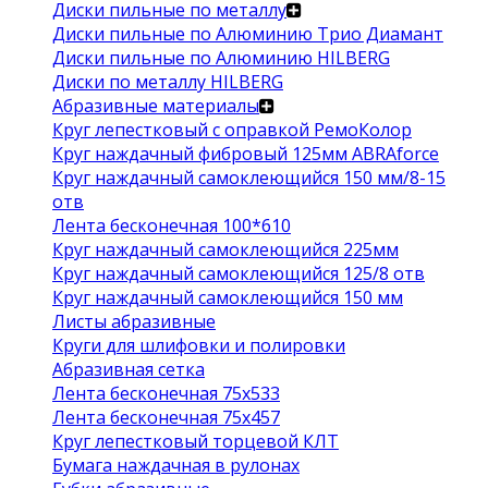
Диски пильные по металлу
Диски пильные по Алюминию Трио Диамант
Диски пильные по Алюминию HILBERG
Диски по металлу HILBERG
Абразивные материалы
Круг лепестковый с оправкой РемоКолор
Круг наждачный фибровый 125мм ABRAforce
Круг наждачный самоклеющийся 150 мм/8-15
отв
Лента бесконечная 100*610
Круг наждачный самоклеющийся 225мм
Круг наждачный самоклеющийся 125/8 отв
Круг наждачный самоклеющийся 150 мм
Листы абразивные
Круги для шлифовки и полировки
Абразивная сетка
Лента бесконечная 75х533
Лента бесконечная 75х457
Круг лепестковый торцевой КЛТ
Бумага наждачная в рулонах