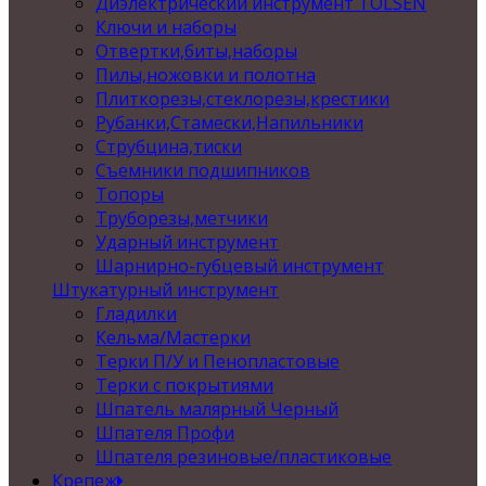
Диэлектрический инструмент TOLSEN
Ключи и наборы
Отвертки,биты,наборы
Пилы,ножовки и полотна
Плиткорезы,стеклорезы,крестики
Рубанки,Стамески,Напильники
Струбцина,тиски
Съемники подшипников
Топоры
Труборезы,метчики
Ударный инструмент
Шарнирно-губцевый инструмент
Штукатурный инструмент
Гладилки
Кельма/Мастерки
Терки П/У и Пенопластовые
Терки с покрытиями
Шпатель малярный Черный
Шпателя Профи
Шпателя резиновые/пластиковые
Крепеж