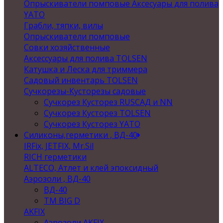
Опрыскиватели помповые Аксесуары для полива
YATO
Грабли, тяпки, вилы
Опрыскиватели помповые
Совки хозяйственные
Аксессуары для полива TOLSEN
Катушка и Леска для триммера
Садовый инвентарь TOLSEN
Сучкорезы-Кусторезы садовые
Сучкорез Кусторез RUSСАД и NN
Сучкорез Кусторез TOLSEN
Сучкорез Кусторез YATO
Силиконы,герметики , ВД-40
IRFix, JETFIX, Mr.Sil
RICH герметики
ALTECO, Атлет и клей эпоксидный
Аэрозоли , ВД-40
ВД-40
TM BIG D
AKFIX
Аэрозоли AKFIX