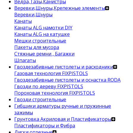
Ведра,Тазы,Канистры
Веревки,Шнуры,Крепежные элементы
Веревки,Шнуры
Канаты
Канаты ALG намотки DIY
Канаты ALG на катушке
Мешки строительные
Пакеты для мусора
Стяжные ремни , Багажки
Шпагаты
Гвоздезабивные пистолеты и расходники
Газовая технология FIXPISTOLS
Гвоздезабивные пистолеты и оснастка RODA
Гвозди по дереву FIXPISTOLS
Пороховая технология FIXPISTOLS
Гвозди строительные
Гибщики арматуры ручные и пружинные
зажимы
Грунтовка Акриловая и Пластификаторы
Пластификаторы и Фибра
Диски отрезные