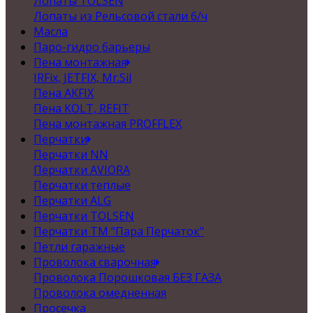
Лопаты TOLSEN
Лопаты из Рельсовой стали б/ч
Масла
Паро-гидро барьеры
Пена монтажная
IRFix, JETFIX, Mr.Sil
Пена AKFIX
Пена KOLT, REFIT
Пена монтажная PROFFLEX
Перчатки
Перчатки NN
Перчатки AVIORA
Перчатки теплые
Перчатки ALG
Перчатки TOLSEN
Перчатки ТМ "Пара Перчаток"
Петли гаражные
Проволока сварочная
Проволока Порошковая БЕЗ ГАЗА
Проволока омедненная
Просечка