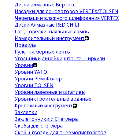
Диски алмазные Вертекс
Насадки для реноваторов VERTEX/TOLSEN
Черепашки влажного шлифования VERTEX
Диски Алмазные RED CHILI
Газ , Горелки, паяльные лампы
Измерительный инструмент
Правила
Рулетки,мерные ленты
Угольники,линейки,штангенциркули
Уровни
Уровни YATO
Уровни РемоКолор
Уровни TOLSEN
Уровни лазерные и штативы
Уровни строительные водяные
Крепежный инструмент
Заклепки
Заклепочники и Степлеры
Скобы для степлера
Скобы-гвозди для пневмопистолетов