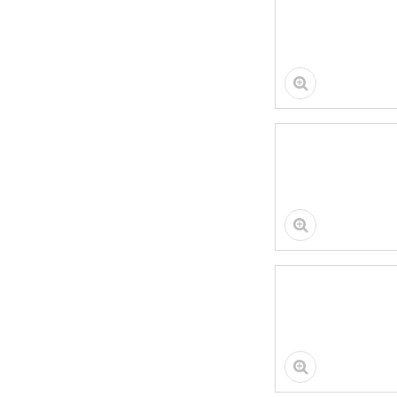
METAL BOX (10шт/
уп)
Диск алмазный СР
HILBERG "Турбо"
ультратонкий Х-тип
125*10*22,23*1,2 мм
АКЦИЯ
IRFix 60 СЕКУНД
Клей-пена
универсальный
800мл (12шт/кор)
Набор для пайки
(без паяльника)
Стремянка БЕЛАЯ
МАРКУС MK-0107
7ст