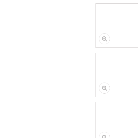
Диск отр.металл
CUTOP T41-
355х3.2х25.4 (5/25)
Стремянка ЧЕРНАЯ
BL-0206 6ст
Диск отр.металл
CUTOP T41-
115x1.2x22.2
(10/50/400)