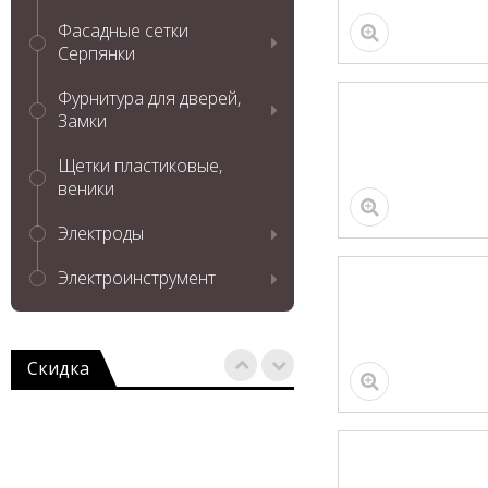
Фасадные сетки
Серпянки
Фурнитура для дверей,
Замки
Щетки пластиковые,
веники
Электроды
Электроинструмент
Скидка
Коронка алмазная
по бетону 52*450
New Formula 1-1/4
UNC ТРИО
ДИАМАНТ