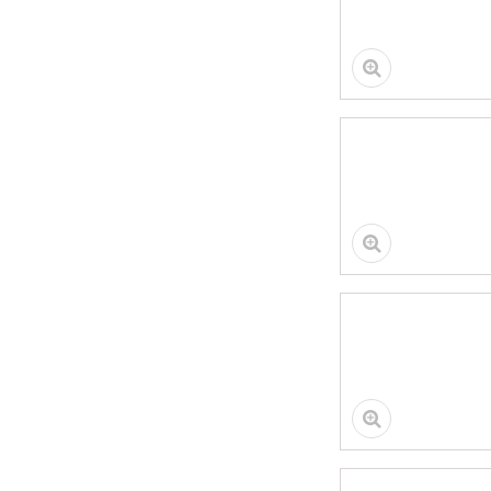
Стремянка
БИРЮЗОВАЯ МАРСУ
MS-0203 3ст
IRFix 65 (лето) Пена
монтажная
профессиональная
820мл 970гр (16шт/
кор)
Диск для триммера
230 х 25.4 х 36
Двусторонний Gold,
п/к 25.4х22мм,
Чеглок
Диск отр.металл
CUTOP T41-
125x1.2x22.2
(10/50/400)
Диск отр.металл
CUTOP T41-
125x1.0x22.2 10PCS