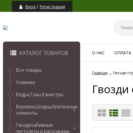
/
Вход
Регистрация
КАТАЛОГ ТОВАРОВ
О НАС
ОПЛАТА
Все товары
Главная
Гвозди ст
→
Новинки
Гвозди
Ведра,Тазы,Канистры
Веревки,Шнуры,Крепежные
элементы
Гвоздезабивные
пистолеты и расходники