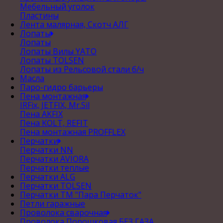
Мебельный уголок
Пластины
Лента малярная, Скотч АЛГ
Лопаты
Лопаты
Лопаты Вилы YATO
Лопаты TOLSEN
Лопаты из Рельсовой стали б/ч
Масла
Паро-гидро барьеры
Пена монтажная
IRFix, JETFIX, Mr.Sil
Пена AKFIX
Пена KOLT, REFIT
Пена монтажная PROFFLEX
Перчатки
Перчатки NN
Перчатки AVIORA
Перчатки теплые
Перчатки ALG
Перчатки TOLSEN
Перчатки ТМ "Пара Перчаток"
Петли гаражные
Проволока сварочная
Проволока Порошковая БЕЗ ГАЗА