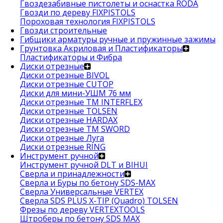
Гвоздезабивные пистолеты и оснастка RODA
Гвозди по дереву FIXPISTOLS
Пороховая технология FIXPISTOLS
Гвозди строительные
Гибщики арматуры ручные и пружинные зажимы
Грунтовка Акриловая и Пластификаторы
Пластификаторы и Фибра
Диски отрезные
Диски отрезные BIVOL
Диски отрезные CUTOP
Диски для мини-УШМ 76 мм
Диски отрезные ТМ INTERFLEX
Диски отрезные TOLSEN
Диски отрезные HARDAX
Диски отрезные ТМ SWORD
Диски отрезные Луга
Диски отрезные RING
Инструмент ручной
Инструмент ручной DLT и BIHUI
Сверла и принадлежности
Сверла и Буры по бетону SDS-MAX
Сверла Универсальные VERTEX
Сверла SDS PLUS X-TIP (Quadro) TOLSEN
Фрезы по дереву VERTEXTOOLS
Штроберы по бетону SDS MAX