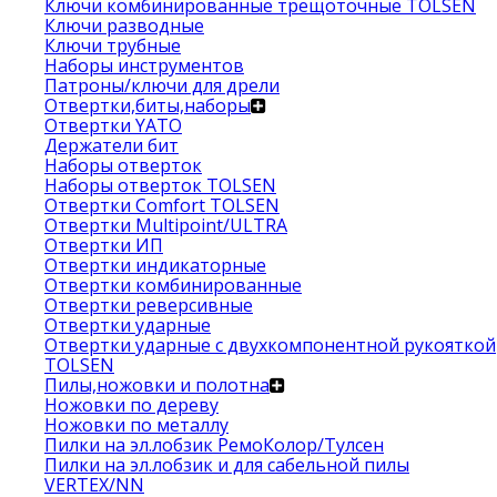
Ключи комбинированные трещоточные TOLSEN
Ключи разводные
Ключи трубные
Наборы инструментов
Патроны/ключи для дрели
Отвертки,биты,наборы
Отвертки YATO
Держатели бит
Наборы отверток
Наборы отверток TOLSEN
Отвертки Comfort TOLSEN
Отвертки Multipoint/ULTRA
Отвертки ИП
Отвертки индикаторные
Отвертки комбинированные
Отвертки реверсивные
Отвертки ударные
Отвертки ударные с двухкомпонентной рукояткой
TOLSEN
Пилы,ножовки и полотна
Ножовки по дереву
Ножовки по металлу
Пилки на эл.лобзик РемоКолор/Тулсен
Пилки на эл.лобзик и для сабельной пилы
VERTEX/NN