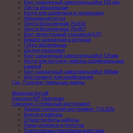
Круг наждачный самоклеющийся 150 мм
Листы абразивные
Круги для шлифовки и полировки
Абразивная сетка
Лента бесконечная 75х533
Лента бесконечная 75х457
Круг лепестковый торцевой КЛТ
Бумага наждачная в рулонах
Губки абразивные
Щетки-крацовки
Круг наждачный самоклеющийся 125мм
Круги для заточки, наборы шлифовальных
камней
Круг наждачный самоклеющийся 180мм
Инструмент для шлифования
Газ , Горелки, паяльные лампы
Маркера Китай
Насадки WP Оригинал
Слесарно-Столярный инструмент
Диэлектрический инструмент TOLSEN
Ключи и наборы
Отвертки,биты,наборы
Пилы,ножовки и полотна
Плиткорезы,стеклорезы,крестики