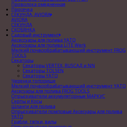
Проволока омедненная
Просечка
СЕКУНДА, AVIORA
AVIORA
СЕКУНДА
СКОБЯНКА
Садовый инструмент
Аксессуары для полива YATO
Аксессуары для полива LITE Werk
Мелкий почвообрабатывающий инструмент FROG
TOOLS
Секаторы
Секаторы VERTEX, RUSСАД и NN
Секаторы TOLSEN
Секаторы YATO
Черенки,топорище
Мелкий почвообрабатывающий инструмент YATO
Аксесуары для полива FROG TOOLS
Опрыскиватели аккумуляторные МАРКУС
Серпы и Косы
Шланги для полива
Опрыскиватели помповые Аксесуары для полива
YATO
Грабли, тяпки, вилы
Опрыскиватели помповые