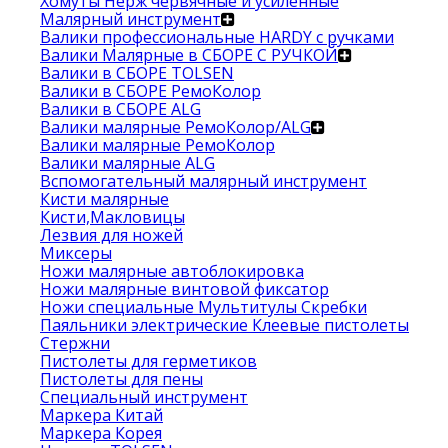
Хомуты Нерж червячные и усиленные
Малярный инструмент
Валики профессиональные HARDY с ручками
Валики Малярные в СБОРЕ С РУЧКОЙ
Валики в СБОРЕ TOLSEN
Валики в СБОРЕ РемоКолор
Валики в СБОРЕ ALG
Валики малярные РемоКолор/ALG
Валики малярные РемоКолор
Валики малярные ALG
Вспомогательный малярный инструмент
Кисти малярные
Кисти,Макловицы
Лезвия для ножей
Миксеры
Ножи малярные автоблокировка
Ножи малярные винтовой фиксатор
Ножи специальные Мультитулы Скребки
Паяльники электрические Клеевые пистолеты
Стержни
Пистолеты для герметиков
Пистолеты для пены
Специальный инструмент
Маркера Китай
Маркера Корея