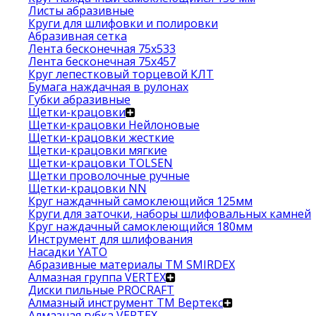
Листы абразивные
Круги для шлифовки и полировки
Абразивная сетка
Лента бесконечная 75х533
Лента бесконечная 75х457
Круг лепестковый торцевой КЛТ
Бумага наждачная в рулонах
Губки абразивные
Щетки-крацовки
Щетки-крацовки Нейлоновые
Щетки-крацовки жесткие
Щетки-крацовки мягкие
Щетки-крацовки TOLSEN
Щетки проволочные ручные
Щетки-крацовки NN
Круг наждачный самоклеющийся 125мм
Круги для заточки, наборы шлифовальных камней
Круг наждачный самоклеющийся 180мм
Инструмент для шлифования
Насадки YATO
Абразивные материалы ТМ SMIRDEX
Алмазная группа VERTEX
Диски пильные PROCRAFT
Алмазный инструмент ТМ Вертекс
Алмазная губка VERTEX