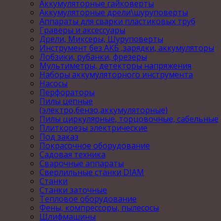
Аккумуляторные гайковерты
Аккумуляторные дрели\шуруповерты
Аппараты для сварки пластиковых труб
Граверы и аксессуары
Дрели, Миксеры, Шуруповерты
Инструмент без АКБ ,зарядки, аккумуляторы
Лобзики, рубанки, фрезеры
Мультиметры, детекторы напряжения
Наборы аккумуляторного инструмента
Насосы
Перфораторы
Пилы цепные
(электро,бензо,аккумуляторные)
Пилы циркулярные, торцовочные, сабельные
Плиткорезы электрические
Под заказ
Покрасочное оборудование
Садовая техника
Сварочные аппараты
Сверлильные станки DIAM
Станки
Станки заточные
Тепловое оборудование
Фены, компрессоры, пылесосы
Шлифмашины