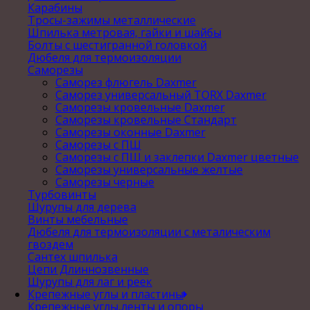
Карабины
Тросы-зажимы металлические
Шпилька метровая, гайки и шайбы
Болты с шестигранной головкой
Дюбеля для термоизоляции
Саморезы
Саморез флюгель Daxmer
Саморез универсальный TORX Daxmer
Саморезы кровельные Daxmer
Саморезы кровельные Стандарт
Саморезы оконные Daxmer
Саморезы с ПШ
Саморезы с ПШ и заклепки Daxmer цветные
Саморезы универсальные желтые
Саморезы черные
Турбовинты
Шурупы для дерева
Винты мебельные
Дюбеля для термоизоляции с металическим
гвоздем
Сантех шпилька
Цепи Длиннозвенные
Шурупы для лаг и реек
Крепежные углы и пластины
Крепежные углы,ленты и опоры