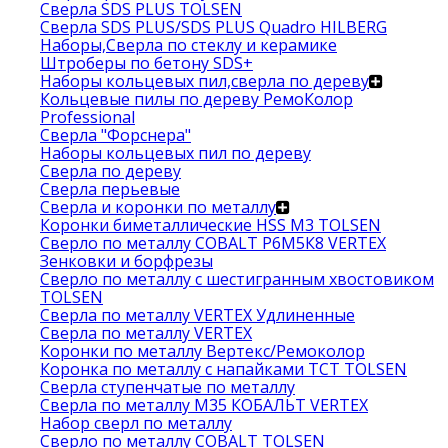
Сверла SDS PLUS TOLSEN
Сверла SDS PLUS/SDS PLUS Quadro HILBERG
Наборы,Сверла по стеклу и керамике
Штроберы по бетону SDS+
Наборы кольцевых пил,сверла по дереву
Кольцевые пилы по дереву РемоКолор
Professional
Сверла "Форснера"
Наборы кольцевых пил по дереву
Сверла по дереву
Сверла перьевые
Сверла и коронки по металлу
Коронки биметаллические HSS M3 TOLSEN
Сверло по металлу COBALT Р6М5К8 VERTEX
Зенковки и борфрезы
Сверло по металлу с шестигранным хвостовиком
TOLSEN
Сверла по металлу VERTEX Удлиненные
Сверла по металлу VERTEX
Коронки по металлу Вертекс/Ремоколор
Коронка по металлу с напайками TCT TOLSEN
Сверла ступенчатые по металлу
Сверла по металлу М35 КОБАЛЬТ VERTEX
Набор сверл по металлу
Сверло по металлу COBALT TOLSEN