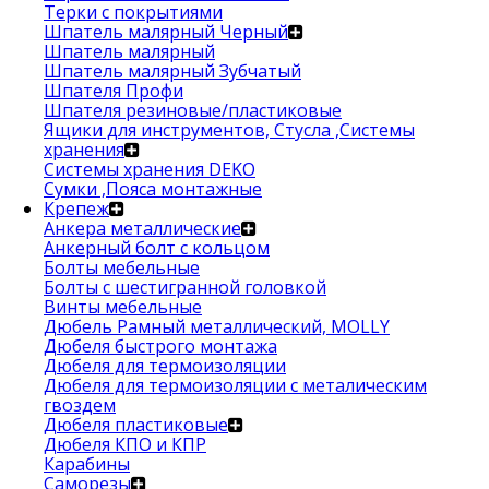
Терки с покрытиями
Шпатель малярный Черный
Шпатель малярный
Шпатель малярный Зубчатый
Шпателя Профи
Шпателя резиновые/пластиковые
Ящики для инструментов, Стусла ,Системы
хранения
Системы хранения DEKO
Сумки ,Пояса монтажные
Крепеж
Анкера металлические
Анкерный болт с кольцом
Болты мебельные
Болты с шестигранной головкой
Винты мебельные
Дюбель Рамный металлический, MOLLY
Дюбеля быстрого монтажа
Дюбеля для термоизоляции
Дюбеля для термоизоляции с металическим
гвоздем
Дюбеля пластиковые
Дюбеля КПО и КПР
Карабины
Саморезы