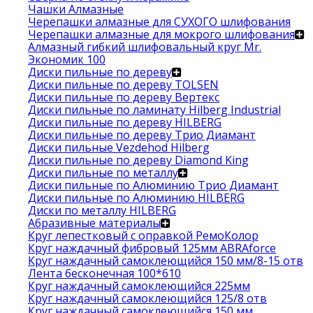
Чашки Алмазные
Черепашки алмазные для СУХОГО шлифования
Черепашки алмазные для мокрого шлифования
Алмазный гибкий шлифовальный круг Mr.
Экономик 100
Диски пильные по дереву
Диски пильные по дереву TOLSEN
Диски пильные по дереву Вертекс
Диски пильные по ламинату Hilberg Industrial
Диски пильные по дереву HILBERG
Диски пильные по дереву Трио Диамант
Диски пильные Vezdehod Hilberg
Диски пильные по дереву Diamond King
Диски пильные по металлу
Диски пильные по Алюминию Трио Диамант
Диски пильные по Алюминию HILBERG
Диски по металлу HILBERG
Абразивные материалы
Круг лепестковый с оправкой РемоКолор
Круг наждачный фибровый 125мм ABRAforce
Круг наждачный самоклеющийся 150 мм/8-15 отв
Лента бесконечная 100*610
Круг наждачный самоклеющийся 225мм
Круг наждачный самоклеющийся 125/8 отв
Круг наждачный самоклеющийся 150 мм