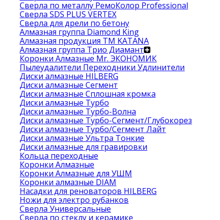
Сверла по металлу РемоКолор Professional
Сверла SDS PLUS VERTEX
Сверла для дрели по бетону
Алмазная группа Diamond King
Алмазная продукция ТМ KATANA
Алмазная группа Трио Диамант
Коронки Алмазные Mr. ЭКОНОМИК
Пылеудалители Переходники Удлинители
Диски алмазные HILBERG
Диски алмазные Сегмент
Диски алмазные Сплошная кромка
Диски алмазные Турбо
Диски алмазные Турбо-Волна
Диски алмазные Турбо-Сегмент/Глубокорез
Диски алмазные Турбо/Сегмент Лайт
Диски алмазные Ультра Тонкие
Диски алмазные для гравировки
Кольца переходные
Коронки Алмазные
Коронки Алмазные для УШМ
Коронки алмазные DIAM
Насадки для реноваторов HILBERG
Ножи для электро рубанков
Сверла Универсальные
Сверла по стеклу и керамике