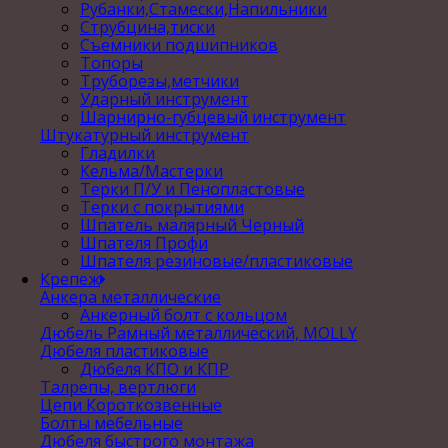
Рубанки,Стамески,Напильники
Струбцина,тиски
Съемники подшипников
Топоры
Труборезы,метчики
Ударный инструмент
Шарнирно-губцевый инструмент
Штукатурный инструмент
Гладилки
Кельма/Мастерки
Терки П/У и Пенопластовые
Терки с покрытиями
Шпатель малярный Черный
Шпателя Профи
Шпателя резиновые/пластиковые
Крепеж
Анкера металлические
Анкерный болт с кольцом
Дюбель Рамный металлический, MOLLY
Дюбеля пластиковые
Дюбеля КПО и КПР
Талрепы, вертлюги
Цепи Короткозвенные
Болты мебельные
Дюбеля быстрого монтажа