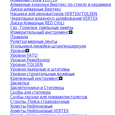
Алмазные коронки Вертекс по стеклу и керамике
Диски алмазные Вертекс
Насадки для реноваторов VERTEX/TOLSEN
Черепашки влажного шлифования VERTEX
Диски Алмазные RED CHILI
Газ , Горелки, паяльные лампы
Измерительный инструмент
Правила
Рулетки,мерные ленты
Угольники,линейки,штангенциркули
Уровни
Уровни YATO
Уровни РемоКолор
Уровни TOLSEN
Уровни лазерные и штативы
Уровни строительные водяные
Крепежный инструмент
Заклепки
Заклепочники и Степлеры
Скобы для степлера
Скобы-гвозди для пневмопистолетов
Стропы .Пояса страховочные
Хомуты Нейлоновые
Хомуты Нейлоновые VERTEX