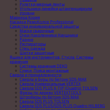
Рулетки,мерные ленты
Угольники,линейки,штангенциркули
Уровни
Маркера Корея
Насадки РемоКолор Professional
Средства индивидуальной защиты
Маски сварочные
Очки Наколенники Наушники
Разное
Респираторы
Спец одежда
Щитки защитные
Ящики для инструментов, Стусла ,Системы
хранения
Системы хранения DEKO
Сумки ,Пояса монтажные
Сверла и принадлежности
Сверла и Буры по бетону SDS-MAX
Сверла Универсальные VERTEX
Сверла SDS PLUS X-TIP (Quadro) TOLSEN
Фрезы по дереву VERTEXTOOLS
Штроберы по бетону SDS MAX
Сверла SDS PLUS TOLSEN
Сверла SDS PLUS/SDS PLUS Quadro HILBERG