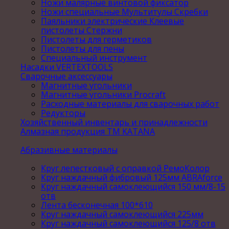
Ножи малярные винтовой фиксатор
Ножи специальные Мультитулы Скребки
Паяльники электрические Клеевые
пистолеты Стержни
Пистолеты для герметиков
Пистолеты для пены
Специальный инструмент
Насадки VERTEXTOOLS
Сварочные аксессуары
Магнитные угольники
Магнитные угольники Procraft
Расходные материалы для сварочных работ
Редукторы
Хозяйственный инвентарь и принадлежности
Алмазная продукция ТМ KATANA
Абразивные материалы
Круг лепестковый с оправкой РемоКолор
Круг наждачный фибровый 125мм ABRAforce
Круг наждачный самоклеющийся 150 мм/8-15
отв
Лента бесконечная 100*610
Круг наждачный самоклеющийся 225мм
Круг наждачный самоклеющийся 125/8 отв