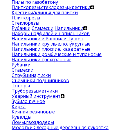
Пилы по газобетону
Плиткорезы,стеклорезы,крестики
Крестики/клинья для плитки
Плиткорезы
Стеклорезы
Рубанки,Стамески,Напильники
Наборы надфилей и напильников
Напильники и Рашпили Тулсен
Напильники круглые,полукруглые
Напильники плоские, квадратные
Напильники ромбические и тупоносые
Напильники трехгранные
Рубанки
Стамески
Струбцина,тиски
Съемники подшипников
Топоры
Труборезы,метчики
Ударный инструмент
Зубило ручное
Кирка
Киянки резиновые
Кувалды
Ломы,гвоздодеры
Молотки Слесарные деревянная рукоятка