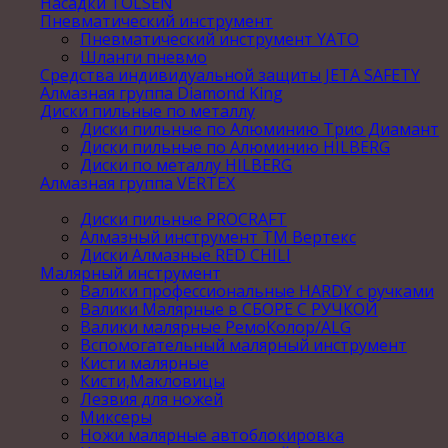
Насадки TOLSEN
Пневматический инструмент
Пневматический инструмент YATO
Шланги пневмо
Средства индивидуальной защиты JETA SAFETY
Алмазная группа Diamond King
Диски пильные по металлу
Диски пильные по Алюминию Трио Диамант
Диски пильные по Алюминию HILBERG
Диски по металлу HILBERG
Алмазная группа VERTEX
Диски пильные PROCRAFT
Алмазный инструмент ТМ Вертекс
Диски Алмазные RED CHILI
Малярный инструмент
Валики профессиональные HARDY с ручками
Валики Малярные в СБОРЕ С РУЧКОЙ
Валики малярные РемоКолор/ALG
Вспомогательный малярный инструмент
Кисти малярные
Кисти,Макловицы
Лезвия для ножей
Миксеры
Ножи малярные автоблокировка