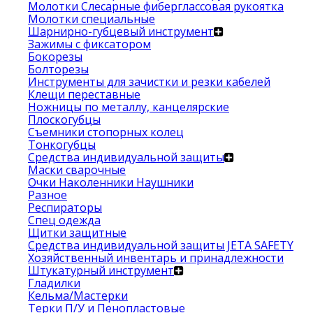
Молотки Слесарные фиберглассовая рукоятка
Молотки специальные
Шарнирно-губцевый инструмент
Зажимы с фиксатором
Бокорезы
Болторезы
Инструменты для зачистки и резки кабелей
Клещи переставные
Ножницы по металлу, канцелярские
Плоскогубцы
Съемники стопорных колец
Тонкогубцы
Средства индивидуальной защиты
Маски сварочные
Очки Наколенники Наушники
Разное
Респираторы
Спец одежда
Щитки защитные
Средства индивидуальной защиты JETA SAFETY
Хозяйственный инвентарь и принадлежности
Штукатурный инструмент
Гладилки
Кельма/Мастерки
Терки П/У и Пенопластовые