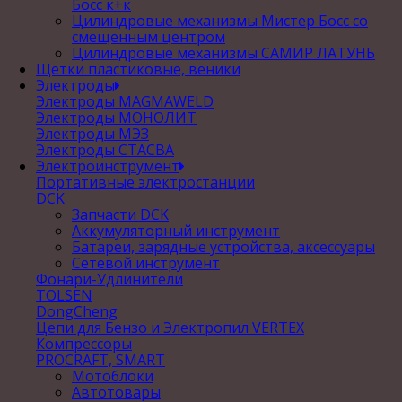
Босс к+к
Цилиндровые механизмы Мистер Босс со
смещенным центром
Цилиндровые механизмы САМИР ЛАТУНЬ
Щетки пластиковые, веники
Электроды
Электроды MAGMAWELD
Электроды МОНОЛИТ
Электроды МЭЗ
Электроды СТАСВА
Электроинструмент
Портативные электростанции
DCK
Запчасти DCK
Аккумуляторный инструмент
Батареи, зарядные устройства, аксессуары
Сетевой инструмент
Фонари-Удлинители
TOLSEN
DongCheng
Цепи для Бензо и Электропил VERTEX
Компрессоры
PROCRAFT, SMART
Мотоблоки
Автотовары