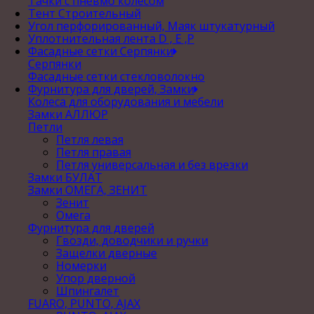
Тачки с пневмо колесом
Тент Строительный
Угол перфорированный, Маяк штукатурный
Уплотнительная лента D , Е ,P
Фасадные сетки Серпянки
Серпянки
Фасадные сетки стекловолокно
Фурнитура для дверей, Замки
Колеса для оборудования и мебели
Замки АЛЛЮР
Петли
Петля левая
Петля правая
Петля универсальная и без врезки
Замки БУЛАТ
Замки ОМЕГА, ЗЕНИТ
Зенит
Омега
Фурнитура для дверей
Гвозди, доводчики и ручки
Защелки дверные
Номерки
Упор дверной
Шпингалет
FUARO, PUNTO, AJAX