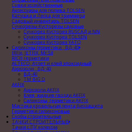
Совки хозяйственные
Аксессуары для полива TOLSEN
Катушка и Леска для триммера
Садовый инвентарь TOLSEN
Сучкорезы-Кусторезы садовые
Сучкорез Кусторез RUSСАД и NN
Сучкорез Кусторез TOLSEN
Сучкорез Кусторез YATO
Силиконы,герметики , ВД-40
IRFix, JETFIX, Mr.Sil
RICH герметики
ALTECO, Атлет и клей эпоксидный
Аэрозоли , ВД-40
ВД-40
TM BIG D
AKFIX
Аэрозоли AKFIX
Клея, жидкие гвозди AKFIX
Силиконы, герметики AKFIX
Мастика,кровельная лента,биозащита
Герметики силиконовые
Скобы строительные
ТАЧКИ СТРОИТЕЛЬНЫЕ
Тачки с ПУ колесом