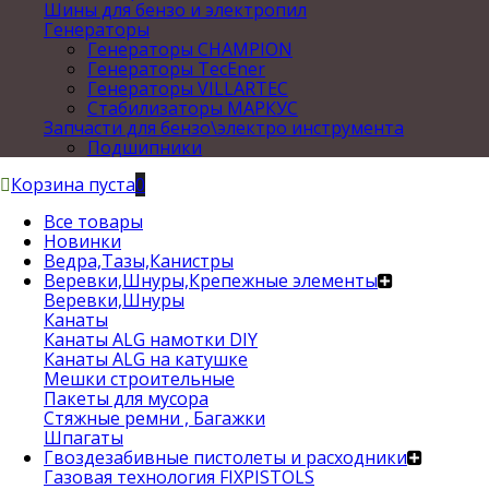
Шины для бензо и электропил
Генераторы
Генераторы CHAMPION
Генераторы TecEner
Генераторы VILLARTEC
Стабилизаторы МАРКУС
Запчасти для бензо\электро инструмента
Подшипники
Корзина пуста
0
Все товары
Новинки
Ведра,Тазы,Канистры
Веревки,Шнуры,Крепежные элементы
Веревки,Шнуры
Канаты
Канаты ALG намотки DIY
Канаты ALG на катушке
Мешки строительные
Пакеты для мусора
Стяжные ремни , Багажки
Шпагаты
Гвоздезабивные пистолеты и расходники
Газовая технология FIXPISTOLS